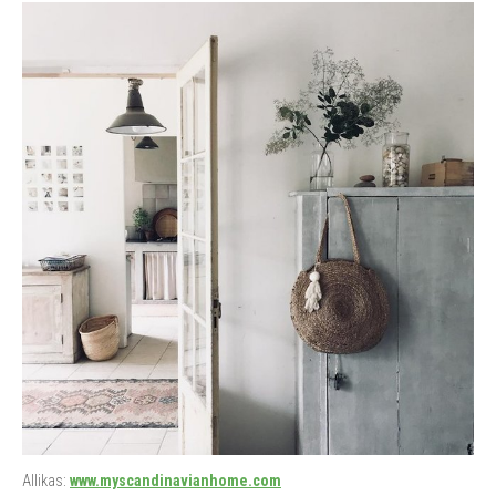
Allikas:
www.myscandinavianhome.com