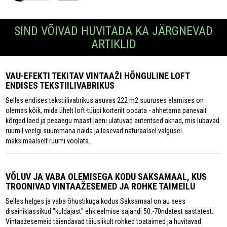
SIND VÕIVAD HUVITADA KA JÄRGNEVAD
ARTIKLID
VAU-EFEKTI TEKITAV VINTAAŽI HÕNGULINE LOFT
ENDISES TEKSTIILIVABRIKUS
Selles endises tekstiilivabrikus asuvas 222 m2 suuruses elamises on
olemas kõik, mida ühelt loft-tüüpi korterilt oodata - ahhetama panevalt
kõrged laed ja peaaegu maast laeni ulatuvad autentsed aknad, mis lubavad
ruumil veelgi suuremana näida ja lasevad naturaalsel valgusel
maksimaalselt ruumi voolata.
VÕLUV JA VABA OLEMISEGA KODU SAKSAMAAL, KUS
TROONIVAD VINTAAŽESEMED JA ROHKE TAIMEILU
Selles helges ja vaba õhustikuga kodus Saksamaal on au sees
disainiklassikud "kuldajast" ehk eelmise sajandi 50.-70ndatest aastatest.
Vintaažesemeid täiendavad täiuslikult rohked toataimed ja huvitavad