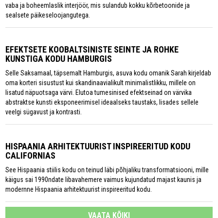
vaba ja boheemlaslik interjöör, mis sulandub kokku kõrbetoonide ja
sealsete päikeseloojangutega.
EFEKTSETE KOOBALTSINISTE SEINTE JA ROHKE
KUNSTIGA KODU HAMBURGIS
Selle Saksamaal, täpsemalt Hamburgis, asuva kodu omanik Sarah kirjeldab
oma korteri sisustust kui skandinaavialikult minimalistlikku, millele on
lisatud näpuotsaga värvi. Elutoa tumesinised efektseinad on värvika
abstraktse kunsti eksponeerimisel ideaalseks taustaks, lisades sellele
veelgi sügavust ja kontrasti.
HISPAANIA ARHITEKTUURIST INSPIREERITUD KODU
CALIFORNIAS
See Hispaania stiilis kodu on teinud läbi põhjaliku transformatsiooni, mille
käigus sai 1990ndate libavahemere vaimus kujundatud majast kaunis ja
modernne Hispaania arhitektuurist inspireeritud kodu.
VAATA KÕIKI