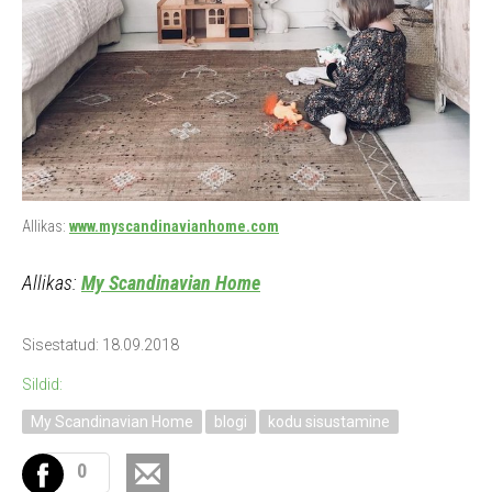
Allikas:
www.myscandinavianhome.com
Allikas:
My Scandinavian Home
Sisestatud: 18.09.2018
Sildid:
My Scandinavian Home
blogi
kodu sisustamine
0