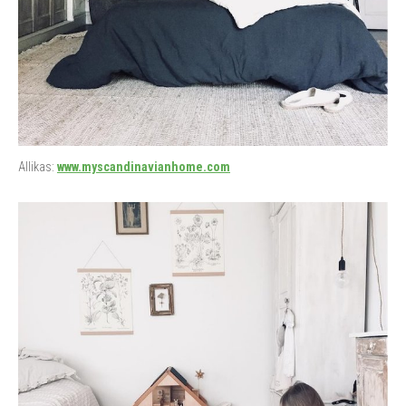
Allikas:
www.myscandinavianhome.com