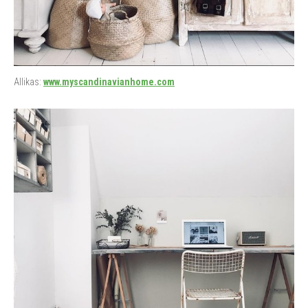
Allikas:
www.myscandinavianhome.com