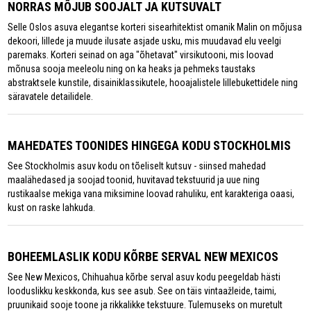
NORRAS MÕJUB SOOJALT JA KUTSUVALT
Selle Oslos asuva elegantse korteri sisearhitektist omanik Malin on mõjusa
dekoori, lillede ja muude ilusate asjade usku, mis muudavad elu veelgi
paremaks. Korteri seinad on aga "õhetavat" virsikutooni, mis loovad
mõnusa sooja meeleolu ning on ka heaks ja pehmeks taustaks
abstraktsele kunstile, disainiklassikutele, hooajalistele lillebukettidele ning
säravatele detailidele.
MAHEDATES TOONIDES HINGEGA KODU STOCKHOLMIS
See Stockholmis asuv kodu on tõeliselt kutsuv - siinsed mahedad
maalähedased ja soojad toonid, huvitavad tekstuurid ja uue ning
rustikaalse mekiga vana miksimine loovad rahuliku, ent karakteriga oaasi,
kust on raske lahkuda.
BOHEEMLASLIK KODU KÕRBE SERVAL NEW MEXICOS
See New Mexicos, Chihuahua kõrbe serval asuv kodu peegeldab hästi
looduslikku keskkonda, kus see asub. See on täis vintaažleide, taimi,
pruunikaid sooje toone ja rikkalikke tekstuure. Tulemuseks on muretult