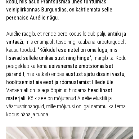
kodu, mis asub Prantsusmaa ühes tuntuimas
veinipiirkonnas Burgundias, on kahtlemata selle
perenaise Aurélie nägu.
Aurélie räägib, et nende pere kodus leidub palju
antiiki ja
vintaaži
, mis enamjaolt teise ringi kaubana kirbuturgudelt
kaasa toodud.
"Kõikidel esemetel on oma lugu, mis
lisavad sellele unikaalsust ning hinge"
, märgib ta. Kodu
peegeldab ka tema
esivanemate emotsionaalset
pärandit
, mis kätkeb endas
austust ajatu disaini vastu,
hoolitsemist aia eest ja rõõmustamist lillede üle
.
Vanaemalt on ta aga õppinud hindama
head linast
materjali
. Kõik see on mõjutanud Aurélie elustiili ja
väärtushinnanguid, mille mõjutusi on igal sammul ka tema
kodus näha ja tunda.