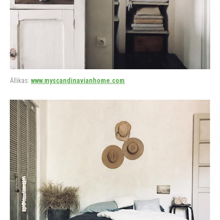
Allikas:
www.myscandinavianhome.com