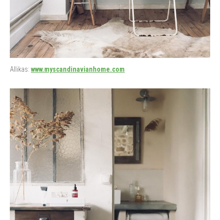
Allikas:
www.myscandinavianhome.com