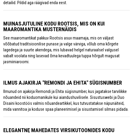
detailid. Pildid aga räägivad enda eest.
MUINASJUTULINE KODU ROOTSIS, MIS ON KUI
MAAROMANTIKA MUSTERNÄIDIS
See maaromantikat pakkuv Rootsis asuv maamaja, mis on väljast
võõbatud traditsioonilise punase ja valge värviga, võlub oma kõrgete
lagedega ja suurte akendega, mis lubavad helgel naturaalsel valgusel
vabalt voolata ning lasevad õrna kevadtuulega tuppa hõrgult magusat
jasmiiniaroomi.
ILMUS AJAKIRJA "REMONDI JA EHITA" SÜGISNUMBER
Ilmunud on ajakirja Remondi ja Ehita sügisnumber, kus jagatakse tarvilikke
nõuandeid nii koduomanikule kui aiandushuvilisele. Sisustuswebi ja Duo
Disaini koostöös valmis nõuandeartikkel, kus tutvustatakse näpunäiteid,
mida vannitoa ja koduse spaa planeerimisel ja sisustamisel silmas pidada.
ELEGANTNE MAHEDATES VIRSIKUTOONIDES KODU