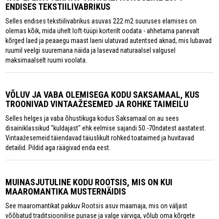
ENDISES TEKSTIILIVABRIKUS
Selles endises tekstiilivabrikus asuvas 222 m2 suuruses elamises on
olemas kõik, mida ühelt loft-tüüpi korterilt oodata - ahhetama panevalt
kõrged laed ja peaaegu maast laeni ulatuvad autentsed aknad, mis lubavad
ruumil veelgi suuremana näida ja lasevad naturaalsel valgusel
maksimaalselt ruumi voolata.
VÕLUV JA VABA OLEMISEGA KODU SAKSAMAAL, KUS
TROONIVAD VINTAAŽESEMED JA ROHKE TAIMEILU
Selles helges ja vaba õhustikuga kodus Saksamaal on au sees
disainiklassikud "kuldajast" ehk eelmise sajandi 50.-70ndatest aastatest.
Vintaažesemeid täiendavad täiuslikult rohked toataimed ja huvitavad
detailid. Pildid aga räägivad enda eest.
MUINASJUTULINE KODU ROOTSIS, MIS ON KUI
MAAROMANTIKA MUSTERNÄIDIS
See maaromantikat pakkuv Rootsis asuv maamaja, mis on väljast
võõbatud traditsioonilise punase ja valge värviga, võlub oma kõrgete