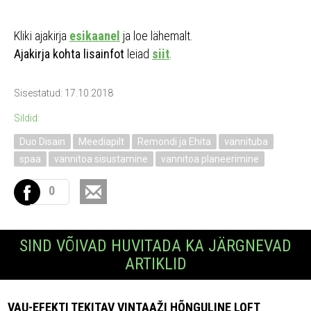
Kliki ajakirja
esikaanel
ja loe lähemalt.
Ajakirja kohta lisainfot
leiad
siit
.
Sisestatud: 17.10.2018
Sildid:
Duo Disain
Meediapilt
Remondi ja Ehita
vannituba
spaa
vannitoa sisustamine
vannitoa planeerimine
0
SIND VÕIVAD HUVITADA KA JÄRGNEVAD
ARTIKLID
VAU-EFEKTI TEKITAV VINTAAŽI HÕNGULINE LOFT