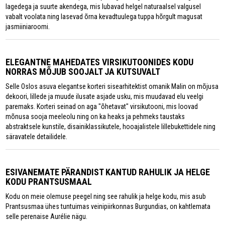
lagedega ja suurte akendega, mis lubavad helgel naturaalsel valgusel
vabalt voolata ning lasevad õrna kevadtuulega tuppa hõrgult magusat
jasmiiniaroomi.
ELEGANTNE MAHEDATES VIRSIKUTOONIDES KODU
NORRAS MÕJUB SOOJALT JA KUTSUVALT
Selle Oslos asuva elegantse korteri sisearhitektist omanik Malin on mõjusa
dekoori, lillede ja muude ilusate asjade usku, mis muudavad elu veelgi
paremaks. Korteri seinad on aga "õhetavat" virsikutooni, mis loovad
mõnusa sooja meeleolu ning on ka heaks ja pehmeks taustaks
abstraktsele kunstile, disainiklassikutele, hooajalistele lillebukettidele ning
säravatele detailidele.
ESIVANEMATE PÄRANDIST KANTUD RAHULIK JA HELGE
KODU PRANTSUSMAAL
Kodu on meie olemuse peegel ning see rahulik ja helge kodu, mis asub
Prantsusmaa ühes tuntuimas veinipiirkonnas Burgundias, on kahtlemata
selle perenaise Aurélie nägu.