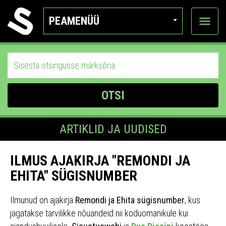
PEAMENÜÜ
Ava
katego
OTSI
ARTIKLID JA UUDISED
ILMUS AJAKIRJA "REMONDI JA
EHITA" SÜGISNUMBER
Ilmunud on ajakirja
Remondi ja Ehita sügisnumber
, kus
jagatakse tarvilikke nõuandeid nii koduomanikule kui