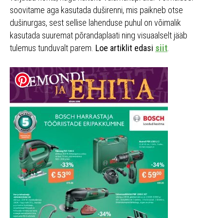
soovitame aga kasutada duširenni, mis paikneb otse
dušinurgas, sest sellise lahenduse puhul on võimalik
kasutada suuremat põrandaplaati ning visuaalselt jääb
tulemus tunduvalt parem.
Loe artiklit edasi
siit
.