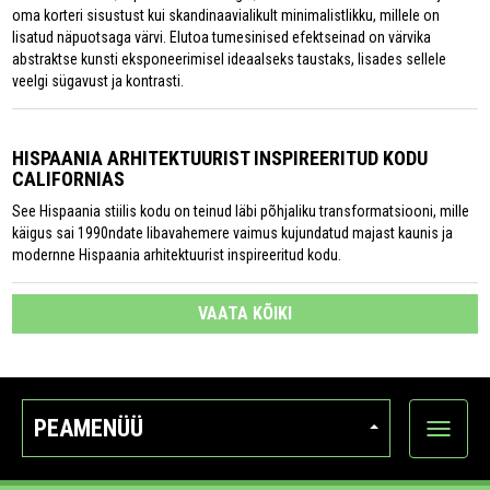
oma korteri sisustust kui skandinaavialikult minimalistlikku, millele on
lisatud näpuotsaga värvi. Elutoa tumesinised efektseinad on värvika
abstraktse kunsti eksponeerimisel ideaalseks taustaks, lisades sellele
veelgi sügavust ja kontrasti.
HISPAANIA ARHITEKTUURIST INSPIREERITUD KODU
CALIFORNIAS
See Hispaania stiilis kodu on teinud läbi põhjaliku transformatsiooni, mille
käigus sai 1990ndate libavahemere vaimus kujundatud majast kaunis ja
modernne Hispaania arhitektuurist inspireeritud kodu.
VAATA KÕIKI
PEAMENÜÜ
Ava
kategoo