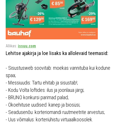
Allikas:
issuu.com
Lehitse ajakirja ja loe lisaks ka allolevaid teemasid:
- Sisustusweb soovitab: moekas vannituba kui kodune
spaa;
- Messiuudis: Tartu ehitab ja sisustab!;
- Kodu Volta loftides: ilus ja joonlaua järgi;
- BRUNO konkursi parimad palad;
- Ökoehituse uudised: kanep ja biosüsi;
- Seadusenõu: korteriomandi ruutmeetrite arvestus;
- Uus võimalus: korteriühistu virtuaalkoosolek.