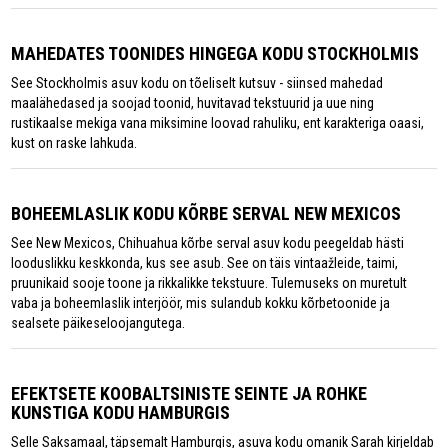
MAHEDATES TOONIDES HINGEGA KODU STOCKHOLMIS
See Stockholmis asuv kodu on tõeliselt kutsuv - siinsed mahedad
maalähedased ja soojad toonid, huvitavad tekstuurid ja uue ning
rustikaalse mekiga vana miksimine loovad rahuliku, ent karakteriga oaasi,
kust on raske lahkuda.
BOHEEMLASLIK KODU KÕRBE SERVAL NEW MEXICOS
See New Mexicos, Chihuahua kõrbe serval asuv kodu peegeldab hästi
looduslikku keskkonda, kus see asub. See on täis vintaažleide, taimi,
pruunikaid sooje toone ja rikkalikke tekstuure. Tulemuseks on muretult
vaba ja boheemlaslik interjöör, mis sulandub kokku kõrbetoonide ja
sealsete päikeseloojangutega.
EFEKTSETE KOOBALTSINISTE SEINTE JA ROHKE
KUNSTIGA KODU HAMBURGIS
Selle Saksamaal, täpsemalt Hamburgis, asuva kodu omanik Sarah kirjeldab