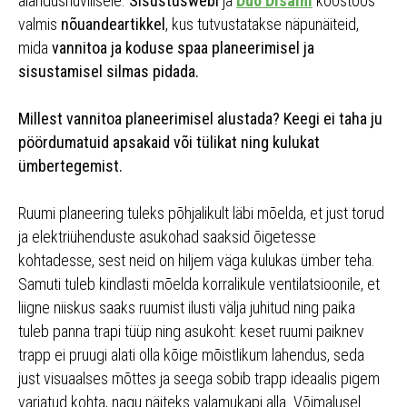
aiandushuvilisele.
Sisustuswebi
ja
Duo Disaini
koostöös
valmis
nõuandeartikkel
, kus tutvustatakse näpunäiteid,
mida
vannitoa ja koduse spaa planeerimisel ja
sisustamisel silmas pidada.
Millest vannitoa planeerimisel alustada? Keegi ei taha ju
pöördumatuid apsakaid või tülikat ning kulukat
ümbertegemist.
Ruumi planeering tuleks põhjalikult läbi mõelda, et just torud
ja elektriühenduste asukohad saaksid õigetesse
kohtadesse, sest neid on hiljem väga kulukas ümber teha.
Samuti tuleb kindlasti mõelda korralikule ventilatsioonile, et
liigne niiskus saaks ruumist ilusti välja juhitud ning paika
tuleb panna trapi tüüp ning asukoht: keset ruumi paiknev
trapp ei pruugi alati olla kõige mõistlikum lahendus, seda
just visuaalses mõttes ja seega sobib trapp ideaalis pigem
varjatud kohta, nagu näiteks valamukapi alla. Võimalusel