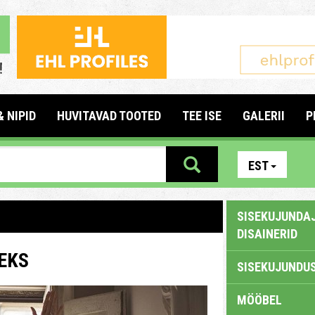
& NIPID
HUVITAVAD TOOTED
TEE ISE
GALERII
P
EST
SISEKUJUNDAJ
DISAINERID
EKS
SISEKUJUNDUS
MÖÖBEL