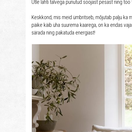
Ütle lahti talvega punutud soojast pesast ning too 
Keskkond, mis meid ümbritseb, mõjutab palju ka m
päike käib üha suurema kaarega, on ka endas vaja 
särada ning pakatuda energiast!