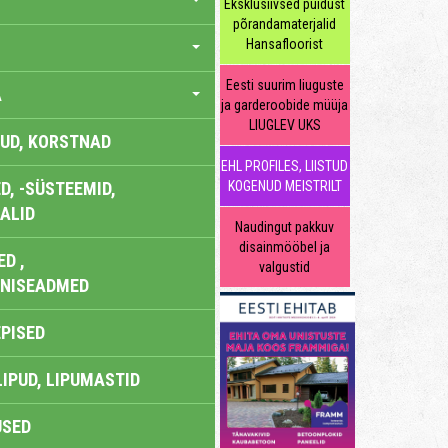
Eksklusiivsed puidust
põrandamaterjalid
Hansafloorist
Eesti suurim liuguste
A
ja garderoobide müüja
LIUGLEV UKS
UD, KORSTNAD
EHL PROFILES, LIISTUD
, -SÜSTEEMID,
KOGENUD MEISTRILT
ALID
Naudingut pakkuv
disainmööbel ja
D ,
valgustid
ONISEADMED
EPISED
LIPUD, LIPUMASTID
USED