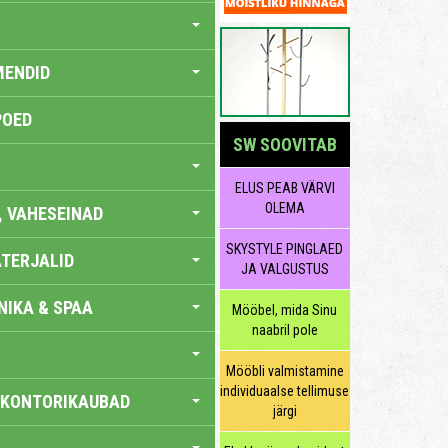
MENDID
POED
SW SOOVITAB
ELUS PEAB VÄRVI
OLEMA
, VAHESEINAD
SKYSTYLE PINGLAED
TERJALID
JA VALGUSTUS
IKA & SPAA
Mööbel, mida Sinu
naabril pole
Mööbli valmistamine
individuaalse tellimuse
 KONTORIKAUBAD
järgi