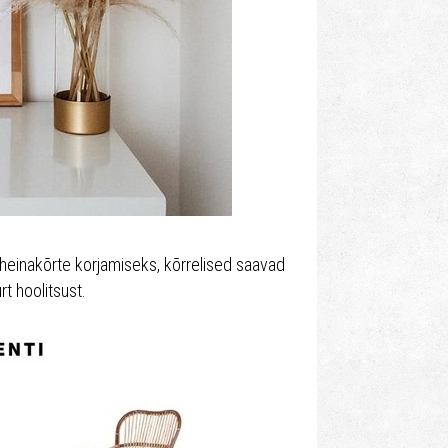
l heinakõrte korjamiseks, kõrrelised saavad
urt hoolitsust.