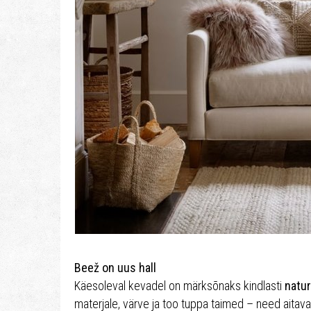
Beež on uus hall
Käesoleval kevadel on märksõnaks kindlasti
natur
materjale, värve ja too tuppa taimed – need aitav