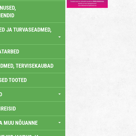
NUSED,
ENDID
ED JA TURVASEADMED,
ATARBED
DMED, TERVISEKAUBAD
SED TOOTED
D
IREISID
JA MUU NÕUANNE