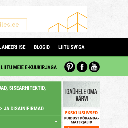
LANEERI ISE
BLOGID
LIITU SW'GA
LIITU MEIE E-KUUKIRJAGA
AD, SISEARHITEKTID,
- JA DISAINIFIRMAD