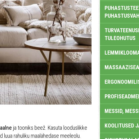
PUHASTUSTEE
PUHASTUSVAH
TURVATEENUS
TULEOHUTUS
LEMMIKLOOM
MASSAAZISEA
ERGONOOMILI
PROFISEADME
MESSID, MESS
KOOLITUSED 
aalne
ja tooniks beež. Kasuta looduslikke
ad luua rahuliku maalähedase meeleolu.