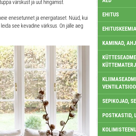
AED
tuppa värskust ja uut hingamist.
EHITUS
eie enesetunnet ja energiataset. Nüüd, kui
leida see kevadine värksus. On jälle aeg
EHITUSKEEMI
KAMINAD, AHJ
KÜTTESEADMED
KÜTTEMATERJ
KLIIMASEADME
VENTILATSIO
SEPIKOJAD, S
POSTKASTID, 
KOLIMISTEEN