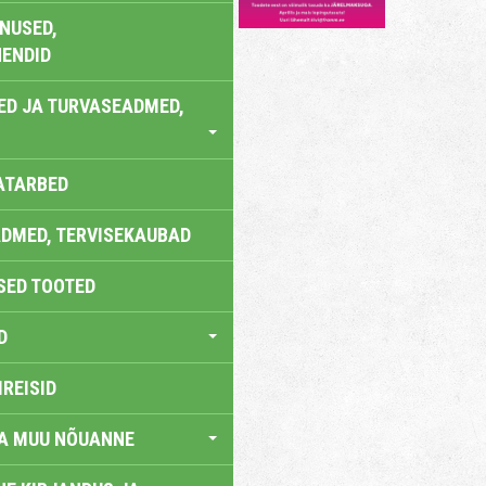
NUSED,
ENDID
ED JA TURVASEADMED,
ATARBED
DMED, TERVISEKAUBAD
SED TOOTED
D
IREISID
JA MUU NÕUANNE