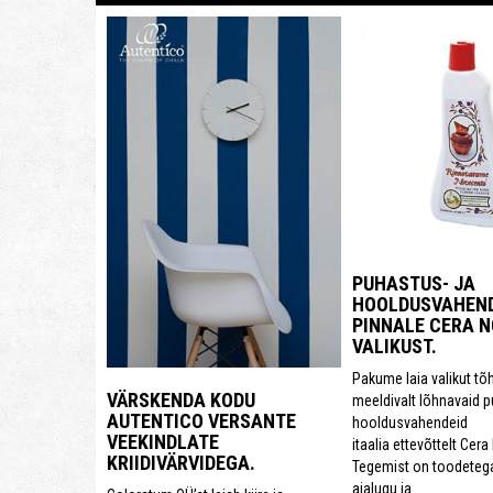
PUHASTUS- JA
HOOLDUSVAHEND
PINNALE CERA 
VALIKUST.
Pakume laia valikut tõ
VÄRSKENDA KODU
meeldivalt lõhnavaid p
AUTENTICO VERSANTE
hooldusvahendeid
VEEKINDLATE
itaalia ettevõttelt Cer
KRIIDIVÄRVIDEGA.
Tegemist on toodetega,
ajalugu ja