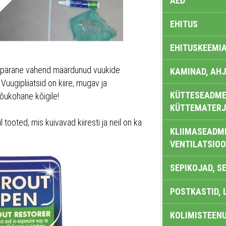
AED
EHITUS
EHITUSKEEMI
repärane vahend määrdunud vuukide
KAMINAD, AHJ
uugipliiatsid on kiire, mugav ja
KÜTTESEADMED
õukohane kõigile!
KÜTTEMATERJ
 tooted, mis kuivavad kiiresti ja neil on ka
KLIIMASEADME
VENTILATSIO
SEPIKOJAD, S
POSTKASTID, 
KOLIMISTEEN