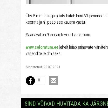
Üks 5 mm otsaga pliiats katab kuni 60 joonmeetrit. 
keerata ja nii peab see kauem vastu!
Saadaval on 9 eenamlevinud värvitooni.
www.coloratum.ee
lehelt leiab erinevate värviteh
vahendite leidmiseks.
Sisestatud: 22.07.2021
0
SIND VÕIVAD HUVITADA KA JÄRGN