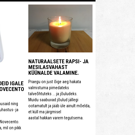
NATURAALSETE RAPSI- JA
MESILASVAHAST
KÜÜNALDE VALAMINE.
Praegu on just õige aeg hakata
EID IGALE
valmistuma pimedateks
NOVECENTO
talveõhtuteks ... ja jõuludeks.
Muidu saabuvad jõulud jällegi
husaid ning
ootamatult ja jääb üle ainult mõelda,
uhastus- ja
et küll ma järgmisel
aastal hakkan varem tegutsema.
a Novecento.
 mil on pikk