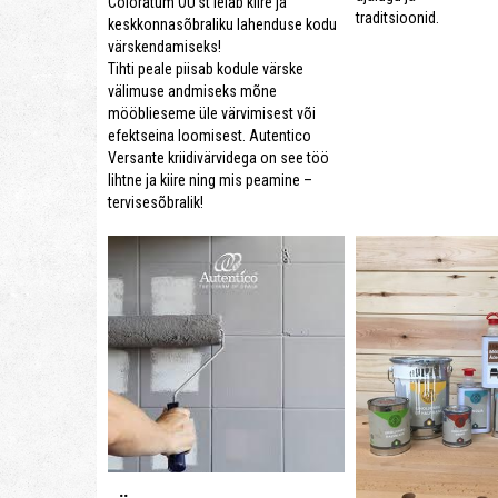
Coloratum OÜ’st leiab kiire ja
traditsioonid.
keskkonnasõbraliku lahenduse kodu
värskendamiseks!
Tihti peale piisab kodule värske
välimuse andmiseks mõne
mööblieseme üle värvimisest või
efektseina loomisest. Autentico
Versante kriidivärvidega on see töö
lihtne ja kiire ning mis peamine –
tervisesõbralik!