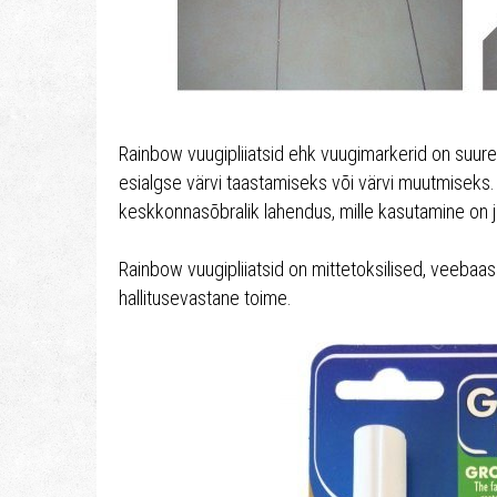
Rainbow vuugipliiatsid ehk vuugimarkerid on suu
esialgse värvi taastamiseks või värvi muutmiseks. V
keskkonnasõbralik lahendus, mille kasutamine on j
Rainbow vuugipliiatsid on mittetoksilised, veebaasil
hallitusevastane toime.