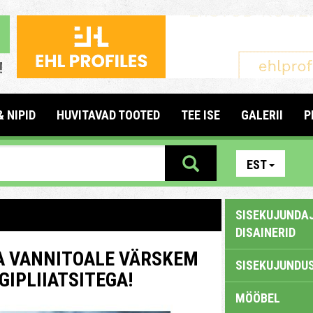
& NIPID
HUVITAVAD TOOTED
TEE ISE
GALERII
P
EST
SISEKUJUNDAJ
DISAINERID
A VANNITOALE VÄRSKEM
SISEKUJUNDUS
IPLIIATSITEGA!
MÖÖBEL