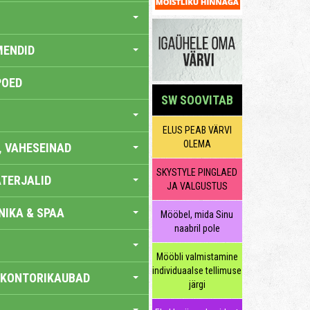
MENDID
POED
SW SOOVITAB
ELUS PEAB VÄRVI
OLEMA
, VAHESEINAD
SKYSTYLE PINGLAED
TERJALID
JA VALGUSTUS
IKA & SPAA
Mööbel, mida Sinu
naabril pole
Mööbli valmistamine
individuaalse tellimuse
 KONTORIKAUBAD
järgi