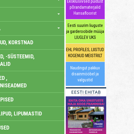
Eksklusiivsed puidust
põrandamaterjalid
Hansafloorist
Eesti suurim liuguste
A
ja garderoobide müüja
LIUGLEV UKS
UD, KORSTNAD
EHL PROFILES, LIISTUD
, -SÜSTEEMID,
KOGENUD MEISTRILT
ALID
Naudingut pakkuv
disainmööbel ja
D ,
valgustid
ONISEADMED
EPISED
LIPUD, LIPUMASTID
USED