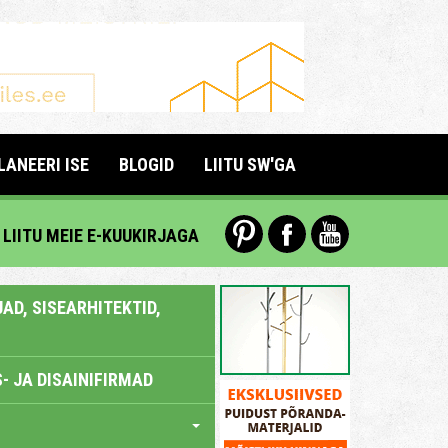
LANEERI ISE
BLOGID
LIITU SW'GA
LIITU MEIE E-KUUKIRJAGA
AD, SISEARHITEKTID,
- JA DISAINIFIRMAD