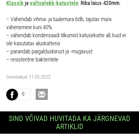
Klassik
ja
valtsplekk-katustele
. Riba laius 420mm.
– Vähendab vihma- ja tuulemüra 6db, tajutav müra
vähenemine kuni 40%
– vähendab kondensaadi tilkumist katusekatte all, kuid ei
ole kasutatav aluskattena
– parandab paigalduskiirust ja -mugavust
– resistentne bakteritele
Sisestatud: 11.05.2022
0
SIND VÕIVAD HUVITADA KA JÄRGNEVAD
ARTIKLID