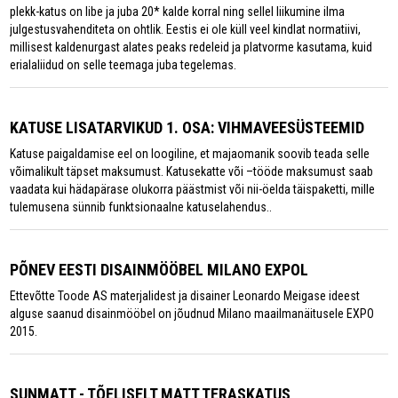
plekk-katus on libe ja juba 20* kalde korral ning sellel liikumine ilma
julgestusvahenditeta on ohtlik. Eestis ei ole küll veel kindlat normatiivi,
millisest kaldenurgast alates peaks redeleid ja platvorme kasutama, kuid
erialaliidud on selle teemaga juba tegelemas.
KATUSE LISATARVIKUD 1. OSA: VIHMAVEESÜSTEEMID
Katuse paigaldamise eel on loogiline, et majaomanik soovib teada selle
võimalikult täpset maksumust. Katusekatte või –tööde maksumust saab
vaadata kui hädapärase olukorra päästmist või nii-öelda täispaketti, mille
tulemusena sünnib funktsionaalne katuselahendus..
PÕNEV EESTI DISAINMÖÖBEL MILANO EXPOL
Ettevõtte Toode AS materjalidest ja disainer Leonardo Meigase ideest
alguse saanud disainmööbel on jõudnud Milano maailmanäitusele EXPO
2015.
SUNMATT - TÕELISELT MATT TERASKATUS