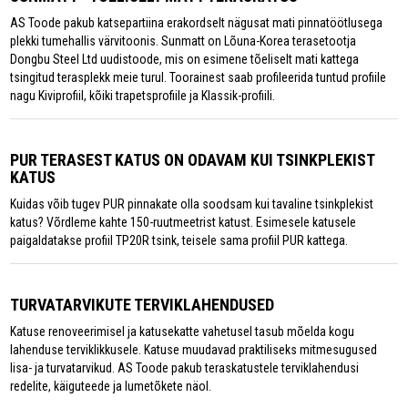
AS Toode pakub katsepartiina erakordselt nägusat mati pinnatöötlusega
plekki tumehallis värvitoonis. Sunmatt on Lõuna-Korea terasetootja
Dongbu Steel Ltd uudistoode, mis on esimene tõeliselt mati kattega
tsingitud terasplekk meie turul. Toorainest saab profileerida tuntud profiile
nagu Kiviprofiil, kõiki trapetsprofiile ja Klassik-profiili.
PUR TERASEST KATUS ON ODAVAM KUI TSINKPLEKIST
KATUS
Kuidas võib tugev PUR pinnakate olla soodsam kui tavaline tsinkplekist
katus? Võrdleme kahte 150-ruutmeetrist katust. Esimesele katusele
paigaldatakse profiil TP20R tsink, teisele sama profiil PUR kattega.
TURVATARVIKUTE TERVIKLAHENDUSED
Katuse renoveerimisel ja katusekatte vahetusel tasub mõelda kogu
lahenduse terviklikkusele. Katuse muudavad praktiliseks mitmesugused
lisa- ja turvatarvikud. AS Toode pakub teraskatustele terviklahendusi
redelite, käiguteede ja lumetõkete näol.