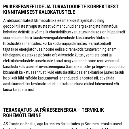
PÄIKESEPANEELIDE JA TURVATOODETE KORREKTSEST
KINNITAMISEST KALDKATUSTELE
Ambitsioonikatest kliimapoliitika eesmärkidest ajendatud ning
geopoliitilistest vapustustest võimendunud energiakandjate hinnatõus,
kohatine defitsiit ja võimalik ebastabiilsus varustuskindluses on hüppeliselt
suurendanud huvi taastuvenergialahenduste kasutuselevõtuks nii
tööstuslikes mahtudes, kui ka kodumajapidamistes. Esmakordselt
tajutakse energiatõhusa hoone eeliseid rahakotis tuntavalt ning enam
tähelepanu osatakse pöörata efektiivsetele kütte-, ventilatsiooni ja
elektrilahendustele uusehitiste korral ning vanema hoone renoveerimist
käsitleda kulu asemel investeeringuna.Sarnane mõtte- ja teguviis puudutab
kitsamalt ka katuseehitust, kuid entusiastliku pealehakkamise juures tasub
hoolikalt läbi mõelda kasutatavad lahendused ja tooted nii, et vältida
aastakümneteks kestmaloodud uue katuse eluea olulist lühenemist või
lausa kahjustamist.
TERASKATUS JA PÄIKESEENERGIA – TERVIKLIK
ROHEMÕTLEMINE
AS Toode on Eestis, aga ka teistes Balti riikides ja Soomes teraskatuseid