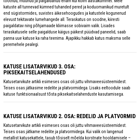
tootnud, müünud ja paigaldanud enam kui kolm aastakümmet. Meie
katuste all tunnevad kümned tuhanded pered ja koduomanikud muretult
end sügistormides, suvistes äikesehoogudes ja katustele kogunenud
elevust tekitavate lumehangede all. Teraskatus on soodne, kiiresti
paigaldatav ning põhjamaade kliimasse sobivaim valik. Lisades
teraskatusele selle paigalduse käigus päikest püüdvad paneelid, saab
panna uue katuse ka raha teenima. Ajapikku hakkab katus maksma selle
peremehele pealegi.
KATUSE LISATARVIKUD 3. OSA:
PIKSEKAITSELAHENDUSED
Katusetarvikute artikli esimeses osas oli juttu vihmaveesüsteemidest.
Teises osas jätkasime redelite ja platvormidega. Lisaks eeltoodule saab
katuse funktsionaalsust tõsta piksekaitselahenduste kasutamisega.
KATUSE LISATARVIKUD 2. OSA: REDELID JA PLATVORMID
Katusetarvikute artikli esimeses osas oli juttu vihmaveesüsteemidest.
Teises osas jätkame redelite ja platvormidega. Kui valik on langenud
metallist katusekattele, tasub tõsiselt mõelda korstnate hooldamisele –