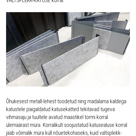
VALTSPLEKK-KATUSE korral.
Õhukesest metall-lehest toodetud ning madalama kaldega
katustele paigaldatud katusekatted tekitavad tugeva
vihmasaju ja tuultele avatud maastikel tormi korral
ülemäärast müra. Korralikult soojustatud katusealuse korral
jääb võimalik müra küll nõuetekohaseks, kuid valtsplekk-