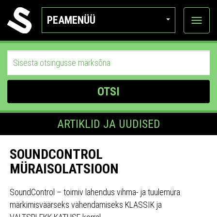
PEAMENÜÜ
Ava
katego
OTSI
ARTIKLID JA UUDISED
SOUNDCONTROL
MÜRAISOLATSIOON
SoundControl – toimiv lahendus vihma- ja tuulemüra
märkimisväärseks vähendamiseks KLASSIK ja