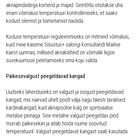
aknapindadega korterid ja majad. Seetõttu otsitakse üha
enam võimalusi temperatuuri kontrollimiseks, et saaks
kodust olemist ja toimetamist nautida.
Koduse temperatuuri reguleerimiseks on mitmeid võimalusi,
kuid meie käisime Sisustus+ salongi konsultandi Mailise
käest uurimas, milliseid aknakatteid on võimalik liigse
suvekuumuse peletamiseks oma koju valida.
Päikesevalgust peegeldavad kangad
Uudseks lahenduseks on valgust ja soojust peegeldavad
kangad, mis näevad ühelt poolt välja nagu täiesti tavalised
kardinakangad, kuid aknapoolne külg on spetsiaalse
metalse pinnaga. See metalne valgust peegeldav pind
murrab päikesekiiri ja aitab hoida ruume soovitud
temperatuuril. Valgust peegeldavat kangast saab kasutada