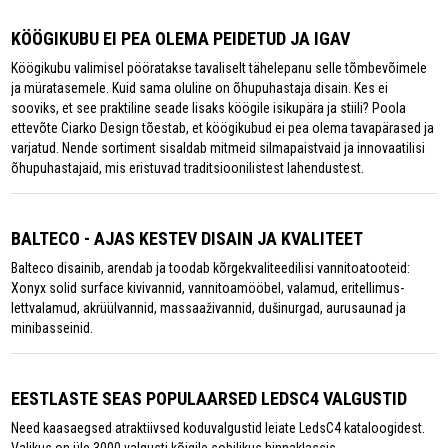
KÖÖGIKUBU EI PEA OLEMA PEIDETUD JA IGAV
Köögikubu valimisel pööratakse tavaliselt tähelepanu selle tõmbevõimele
ja müratasemele. Kuid sama oluline on õhupuhastaja disain. Kes ei
sooviks, et see praktiline seade lisaks köögile isikupära ja stiili? Poola
ettevõte Ciarko Design tõestab, et köögikubud ei pea olema tavapärased ja
varjatud. Nende sortiment sisaldab mitmeid silmapaistvaid ja innovaatilisi
õhupuhastajaid, mis eristuvad traditsioonilistest lahendustest.
BALTECO - AJAS KESTEV DISAIN JA KVALITEET
Balteco disainib, arendab ja toodab kõrgekvaliteedilisi vannitoatooteid:
Xonyx solid surface kivivannid, vannitoamööbel, valamud, eritellimus-
lettvalamud, akrüülvannid, massaaživannid, dušinurgad, aurusaunad ja
minibasseinid.
EESTLASTE SEAS POPULAARSED LEDSC4 VALGUSTID
Need kaasaegsed atraktiivsed koduvalgustid leiate LedsC4 kataloogidest.