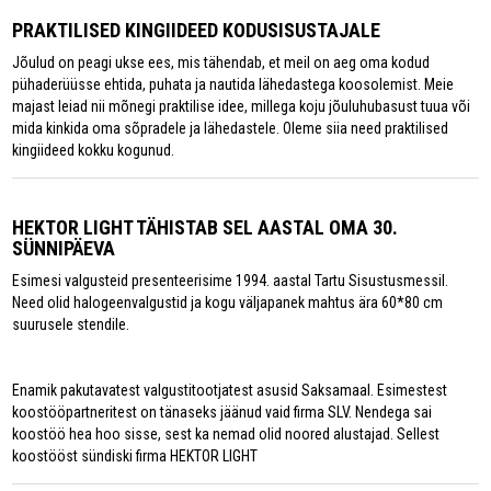
PRAKTILISED KINGIIDEED KODUSISUSTAJALE
Jõulud on peagi ukse ees, mis tähendab, et meil on aeg oma kodud
pühaderüüsse ehtida, puhata ja nautida lähedastega koosolemist. Meie
majast leiad nii mõnegi praktilise idee, millega koju jõuluhubasust tuua või
mida kinkida oma sõpradele ja lähedastele. Oleme siia need praktilised
kingiideed kokku kogunud.
HEKTOR LIGHT TÄHISTAB SEL AASTAL OMA 30.
SÜNNIPÄEVA
Esimesi valgusteid presenteerisime 1994. aastal Tartu Sisustusmessil.
Need olid halogeenvalgustid ja kogu väljapanek mahtus ära 60*80 cm
suurusele stendile.
Enamik pakutavatest valgustitootjatest asusid Saksamaal. Esimestest
koostööpartneritest on tänaseks jäänud vaid firma SLV. Nendega sai
koostöö hea hoo sisse, sest ka nemad olid noored alustajad. Sellest
koostööst sündiski firma HEKTOR LIGHT