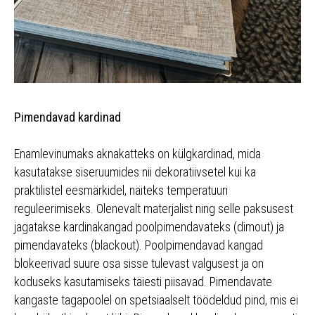
Pimendavad kardinad
Enamlevinumaks aknakatteks on külgkardinad, mida
kasutatakse siseruumides nii dekoratiivsetel kui ka
praktilistel eesmärkidel, näiteks temperatuuri
reguleerimiseks. Olenevalt materjalist ning selle paksusest
jagatakse kardinakangad poolpimendavateks (dimout) ja
pimendavateks (blackout). Poolpimendavad kangad
blokeerivad suure osa sisse tulevast valgusest ja on
koduseks kasutamiseks täiesti piisavad. Pimendavate
kangaste tagapoolel on spetsiaalselt töödeldud pind, mis ei