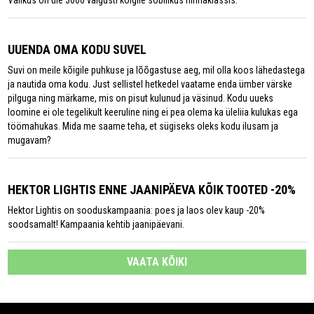
Valikus on üle 3000 valgusti kõigile sobilikus hinnaklassis.
UUENDA OMA KODU SUVEL
Suvi on meile kõigile puhkuse ja lõõgastuse aeg, mil olla koos lähedastega
ja nautida oma kodu. Just sellistel hetkedel vaatame enda ümber värske
pilguga ning märkame, mis on pisut kulunud ja väsinud. Kodu uueks
loomine ei ole tegelikult keeruline ning ei pea olema ka üleliia kulukas ega
töömahukas. Mida me saame teha, et sügiseks oleks kodu ilusam ja
mugavam?
HEKTOR LIGHTIS ENNE JAANIPÄEVA KÕIK TOOTED -20%
Hektor Lightis on sooduskampaania: poes ja laos olev kaup -20%
soodsamalt! Kampaania kehtib jaanipäevani.
VAATA KÕIKI