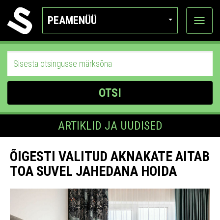
PEAMENÜÜ
Ava
katego
OTSI
ARTIKLID JA UUDISED
ÕIGESTI VALITUD AKNAKATE AITAB
TOA SUVEL JAHEDANA HOIDA