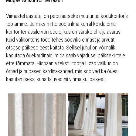
Mugav välikontor terrassil
Viimastel aastatel on populaarseks muutunud kodukontoris
töötamine. Ja miks mitte sooja ilma korral kolida oma
kontor terrassile või rõdule, kus on värske õhk ja avarus.
Kuid välikontoris tööd tehes sooviks ennast ja arvutit
otsese päikese eest kaitsta. Sellisel juhul on võimalik
kasutada õuekardinaid, mida saab vajadusel päiksekiirtele
ette tõmmata. Hispaania tekstiilitootja Lizzo valikus on
õrnad ja hubased kardinakangad, mis sobivad ka õues
kasutamiseks, kuna taluvad nii vihma kui päikest.