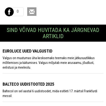
0
SIND VÕIVAD HUVITADA KA JÄRGNEVAD
ARTIKLID
EUROLUCE UUED VALGUSTID
Valgus on muutumas üha kesksemaks teemaks meie jätkusuutlikkus
mõtlemises ja käitumises. Valgus mõjutab meie arusaamu, jõudlust,
eelistusi ja meeleolu.
BALTECO UUDISTOOTED 2025
Baltecol on sel aastal 6 uudistoodet, mida esitleti 17. märtsil Frankfurdi
messil.