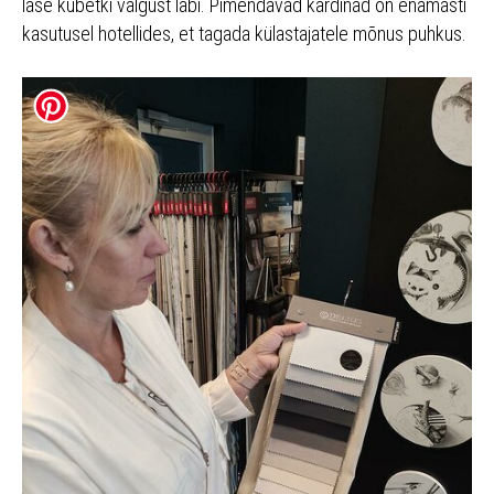
lase kübetki valgust läbi. Pimendavad kardinad on enamasti
kasutusel hotellides, et tagada külastajatele mõnus puhkus.