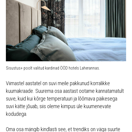
Sisustus+ poolt valitud kardinad ÖÖD hotels Laherannas.
Viimastel aastatel on suvi meile pakkunud korralikke
kuumakraade. Suurema osa aastast ootame kannatamatult
suve, kuid kui kõrge temperatuuri ja lõõmava päikesega
suvi kätte jõuab, siis oleme kimpus üle kuumenevate
kodudega.
Oma osa mängib kindlasti see, et trendiks on väga suurte