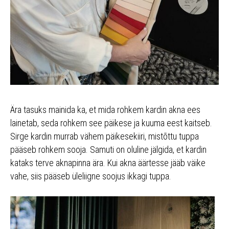
Ära tasuks mainida ka, et mida rohkem kardin akna ees
lainetab, seda rohkem see päikese ja kuuma eest kaitseb.
Sirge kardin murrab vähem päikesekiiri, mistõttu tuppa
pääseb rohkem sooja. Samuti on oluline jälgida, et kardin
kataks terve aknapinna ära. Kui akna äärtesse jääb väike
vahe, siis pääseb üleliigne soojus ikkagi tuppa.