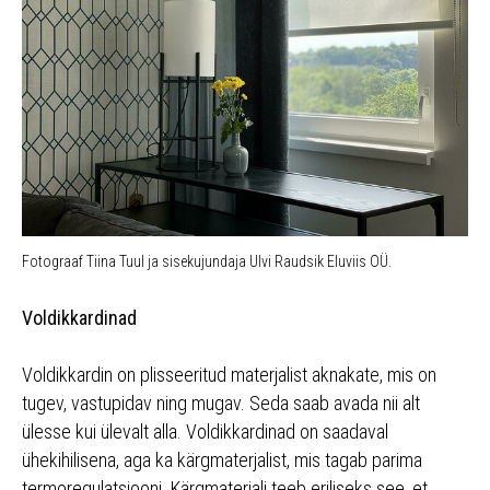
Fotograaf Tiina Tuul ja sisekujundaja Ulvi Raudsik Eluviis OÜ.
Voldikkardinad
Voldikkardin on plisseeritud materjalist aknakate, mis on
tugev, vastupidav ning mugav. Seda saab avada nii alt
ülesse kui ülevalt alla. Voldikkardinad on saadaval
ühekihilisena, aga ka kärgmaterjalist, mis tagab parima
termoregulatsiooni. Kärgmaterjali teeb eriliseks see, et