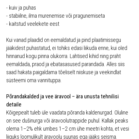
- kuiv ja puhas
- stabiilne, ilma murenemise või pragunemiseta
- kaitstud veelekete eest
Kui vanad plaadid on eemaldatud ja pind plaatimissegu
jääkidest puhastatud, ei tohiks edasi liikuda enne, kui oled
hinnanud kogu pinna olukorra. Lahtised kihid ning praht
eemaldada, praod ja ebatasasused parandada. Alles siis
saad hakata paigaldama tõeliselt niiskuse ja veekindlat
süsteemi oma vannituppa.
Põrandakalded ja vee äravool – ära unusta tehnilisi
detaile
Kõigepealt tuleb üle vaadata põranda kaldenurgad. Oluline
on see dušinurga või äravoolutrappide puhul. Kallak peaks
olema 1–2% ehk umbes 1–2 cm ühe meetri kohta, et vesi
liiguks loomulikult äravoolu suunas ega jääks seisma.