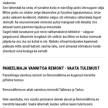
olukorras.
See tähendab ka seda, et turvaline kodu ei näe kõigi jaoks ühesugune välja.
Mõne jaoks on oluline selge liikumistee ja füüsiline ligipääsetavus, teise
jaoks vaiksem keskkond, stabiilne valgus või võimalus vähendada liigset
stiimulit. Ka neuroerinevate inimeste puhul mängivad rolli detailid, mis
aitavad ruumi paremini tajuda ja ennustada.
Sageli tekib turvatunne just neist nähtamatutest kihtidest – valguse
paigutusest, liikumiste loogikast või sellest, kui lihtne on kodus toimuvat
jälgida ka siis, kui ise kohal ei ole. Näiteks võivad koduvalve kaamerad
pakkuda mitte ainult kaitset, vaid ka rahu, sest annavad võimaluse hoida
ühendust oma koduga ka eemalt.
PANEELMAJA VANNITOA REMONT - VAATA TULEMUST
Paneelmaja vannitoa remont on Remondifirma.ee kogenud meistrite
põhiline teenus.
Remondifirma.ee aitab vannitoa remondil Tallinnas ja Tartus.
Hele vannituba, mis sündis perenaise ideede alusel ja Remondifirma.ee
meistrite kaasabil. Vaata lähemalt, kuidas sellise kauni tulemuseni