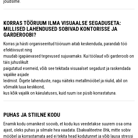
jõudsime.
KORRAS TÖÖRUUM ILMA VISUAALSE SEGADUSETA:
MILLISED LAHENDUSED SOBIVAD KONTORISSE JA
GARDEROOBI?
Korras ja hästi organiseeritud tööruum aitab keskenduda, parandab töö
efektiivsust ning
muudab igapäevased tegevused sujuvamaks. Kui töölaud või garderoob on
täis juhuslikult
paigutatud esemeid, võib see tekitada visuaalset segadust ja raskendada
vajalike asjade
leidmist. Õigete lahenduste, nagu näiteks metallmööbel ja riiulid, abil on
võimalik luua keskkond,
kus kõik vajalik on käeulatuses, kuid ruum ise püsib korrastatuna.
PUHAS JA STIILNE KODU
Enamik kodu omanikest soovib, et kodu kus veedetakse suurem osa oma
ajast, oleks puhas ja silmale hea vaadata. Ebakvaliteetne õhk, mitte sobiv
mööbel ja korrastamata aed ei tekita head kodutunnet ja võib lausa stressi