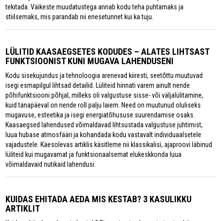
tekitada. Väikeste muudatustega annab kodu teha puhtamaks ja
stiilsemaks, mis parandab nii enesetunnet kui ka tuju.
LÜLITID KAASAEGSETES KODUDES – ALATES LIHTSAST
FUNKTSIOONIST KUNI MUGAVA LAHENDUSENI
Kodu sisekujundus ja tehnoloogia arenevad kiiresti, seetõttu muutuvad
isegi esmapilgul lihtsad detailid. Lüliteid hinnati varem ainult nende
põhifunktsiooni põhjal, milleks oli valgustuse sisse- või väljalülitamine,
kuid tänapäeval on nende roll palju laiem. Need on muutunud oluliseks
mugavuse, esteetika ja isegi energiatõhususe suurendamise osaks.
Kaasaegsed lahendused võimaldavad lihtsustada valgustuse juhtimist,
luua hubase atmosfääri ja kohandada kodu vastavalt individuaalsetele
vajadustele. Käesolevas artiklis käsitleme nii klassikalisi, ajaproovi läbinud
lüliteid kui mugavamat ja funktsionaalsemat elukeskkonda luua
võimaldavaid nutikaid lahendusi.
KUIDAS EHITADA AEDA MIS KESTAB? 3 KASULIKKU
ARTIKLIT