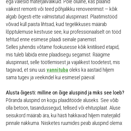
ega valesid materjalivalikuid. Pole oluline, kas plaanid
väikest remonti või teed põhjalikku renoveerimist — kõik
algab õigesti ette valmistatud aluspinnast. Plaatimistööd
võivad küll paista lihtsad, kuid tegelikkuses määrab
lõpptulemuse kestvuse see, kui professionaalselt on tööd
tehtud enne esimese plaadi seinale panemist.
Selles juhendis võtame fookusesse kõik kriitilised etapid,
mis tuleb läbida enne plaadisegu segamist. Räägime
aluspinnast, selle töötlemisest ja vajalikest toodetest, mis
tagavad, et sinu uus
vannituba
oleks ka aastaid hiljem
sama tugev ja veekindel kui esimesel päeval.
Alusta õigesti: milline on õige aluspind ja miks see loeb?
Põranda aluspind on kogu plaaditööde aluseks. See võib
olla betoon, tasandussegud, tellised või ehitusplaat. Aluse
seisukord määrab ära, kui hästi hakkavad hiljem materjalid
pinnale nakkuma. Niisketes ruumides peab aluspind olema: