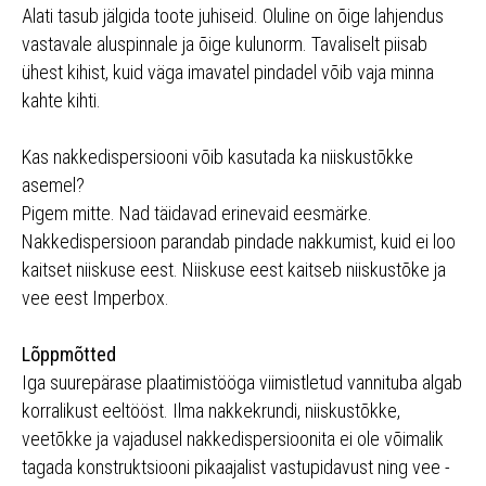
Alati tasub jälgida toote juhiseid. Oluline on õige lahjendus
vastavale aluspinnale ja õige kulunorm. Tavaliselt piisab
ühest kihist, kuid väga imavatel pindadel võib vaja minna
kahte kihti.
Kas nakkedispersiooni võib kasutada ka niiskustõkke
asemel?
Pigem mitte. Nad täidavad erinevaid eesmärke.
Nakkedispersioon parandab pindade nakkumist, kuid ei loo
kaitset niiskuse eest. Niiskuse eest kaitseb niiskustõke ja
vee eest Imperbox.
Lõppmõtted
Iga suurepärase plaatimistööga viimistletud vannituba algab
korralikust eeltööst. Ilma nakkekrundi, niiskustõkke,
veetõkke ja vajadusel nakkedispersioonita ei ole võimalik
tagada konstruktsiooni pikaajalist vastupidavust ning vee -