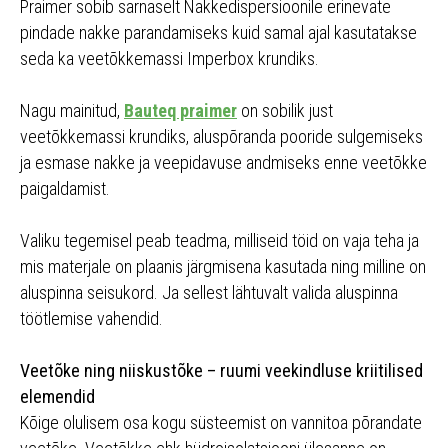
Praimer sobib sarnaselt Nakkedispersioonile erinevate
pindade nakke parandamiseks kuid samal ajal kasutatakse
seda ka veetõkkemassi Imperbox krundiks.
Nagu mainitud,
Bauteq praimer
on sobilik just
veetõkkemassi krundiks, aluspõranda pooride sulgemiseks
ja esmase nakke ja veepidavuse andmiseks enne veetõkke
paigaldamist.
Valiku tegemisel peab teadma, milliseid töid on vaja teha ja
mis materjale on plaanis järgmisena kasutada ning milline on
aluspinna seisukord. Ja sellest lähtuvalt valida aluspinna
töötlemise vahendid.
Veetõke ning niiskustõke – ruumi veekindluse kriitilised
elemendid
Kõige olulisem osa kogu süsteemist on vannitoa põrandate