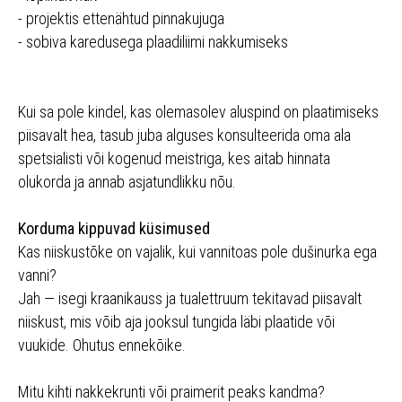
- projektis ettenähtud pinnakujuga
- sobiva karedusega plaadiliimi nakkumiseks
Kui sa pole kindel, kas olemasolev aluspind on plaatimiseks
piisavalt hea, tasub juba alguses konsulteerida oma ala
spetsialisti või kogenud meistriga, kes aitab hinnata
olukorda ja annab asjatundlikku nõu.
Korduma kippuvad küsimused
Kas niiskustõke on vajalik, kui vannitoas pole dušinurka ega
vanni?
Jah — isegi kraanikauss ja tualettruum tekitavad piisavalt
niiskust, mis võib aja jooksul tungida läbi plaatide või
vuukide. Ohutus ennekõike.
Mitu kihti nakkekrunti või praimerit peaks kandma?