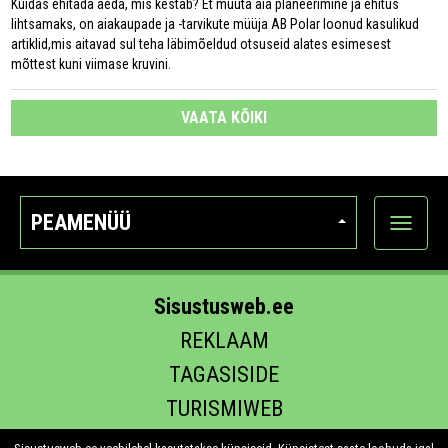
Kuidas ehitada aeda, mis kestab? Et muuta aia planeerimine ja ehitus
lihtsamaks, on aiakaupade ja -tarvikute müüja AB Polar loonud kasulikud
artiklid,mis aitavad sul teha läbimõeldud otsuseid alates esimesest
mõttest kuni viimase kruvini.
VAATA KÕIKI
PEAMENÜÜ
Ava
kategoo
Sisustusweb.ee
REKLAAM
TAGASISIDE
TURISMIWEB
EHITUS.EE