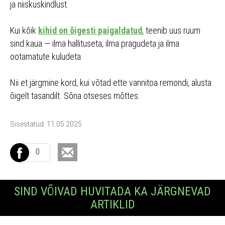
ja niiskuskindlust.
Kui kõik
kihid on õigesti paigaldatud
, teenib uus ruum
sind kaua — ilma hallituseta, ilma pragudeta ja ilma
ootamatute kuludeta.
Nii et järgmine kord, kui võtad ette vannitoa remondi, alusta
õigelt tasandilt. Sõna otseses mõttes.
Sisestatud: 11.05.2025
0
SIND VÕIVAD HUVITADA KA JÄRGNEVAD
ARTIKLID