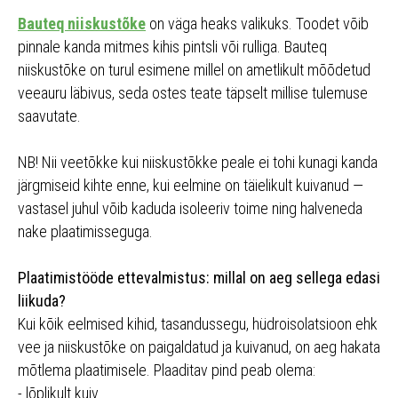
Bauteq niiskustõke
on väga heaks valikuks. Toodet võib
pinnale kanda mitmes kihis pintsli või rulliga. Bauteq
niiskustõke on turul esimene millel on ametlikult mõõdetud
veeauru läbivus, seda ostes teate täpselt millise tulemuse
saavutate.
NB! Nii veetõkke kui niiskustõkke peale ei tohi kunagi kanda
järgmiseid kihte enne, kui eelmine on täielikult kuivanud —
vastasel juhul võib kaduda isoleeriv toime ning halveneda
nake plaatimisseguga.
Plaatimistööde ettevalmistus: millal on aeg sellega edasi
liikuda?
Kui kõik eelmised kihid, tasandussegu, hüdroisolatsioon ehk
vee ja niiskustõke on paigaldatud ja kuivanud, on aeg hakata
mõtlema plaatimisele. Plaaditav pind peab olema:
- lõplikult kuiv