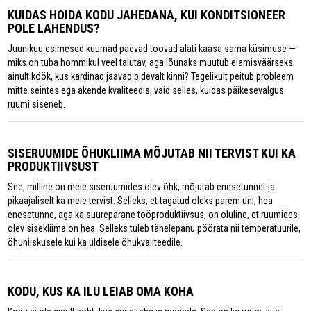
KUIDAS HOIDA KODU JAHEDANA, KUI KONDITSIONEER
POLE LAHENDUS?
Juunikuu esimesed kuumad päevad toovad alati kaasa sama küsimuse —
miks on tuba hommikul veel talutav, aga lõunaks muutub elamisväärseks
ainult köök, kus kardinad jäävad pidevalt kinni? Tegelikult peitub probleem
mitte seintes ega akende kvaliteedis, vaid selles, kuidas päikesevalgus
ruumi siseneb.
SISERUUMIDE ÕHUKLIIMA MÕJUTAB NII TERVIST KUI KA
PRODUKTIIVSUST
See, milline on meie siseruumides olev õhk, mõjutab enesetunnet ja
pikaajaliselt ka meie tervist. Selleks, et tagatud oleks parem uni, hea
enesetunne, aga ka suurepärane tööproduktiivsus, on oluline, et ruumides
olev sisekliima on hea. Selleks tuleb tähelepanu pöörata nii temperatuurile,
õhuniiskusele kui ka üldisele õhukvaliteedile.
KODU, KUS KA ILU LEIAB OMA KOHA