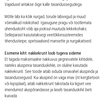
Vajadusel antakse õige kalle tasandussegudega.
Mõtle läbi ka kõik nurgad, torude läbiviigud ja muud
võimalikud riskikohad. Igasugune pragu või töötlemata
ühenduskoht võib aja jooksul muutuda lekkekohaks.
Sellepärast kasutataksegi veetõkkesüsteemides
tihendusteipe, spetsiaalseid mansette ja nurgakaitseid.
Esimene kiht: nakkekrunt loob tugeva sideme
Et tagada maksimaalne nakkuvus järgnevatele kihtidele,
näiteks aluspinna tasanduskihile, on oluline kasutada
nakkekrunti. See toode aitab siduda omavahel aluspinda ja
tasandussegusid. Kui aluspind on väga imav (nt kergbetoon
või kipsplaat), aitab nakkekrunt takistada ka liigset vee
imendumist aluspõrandasse ja laseb tasanduskihil õieti
kuivada.