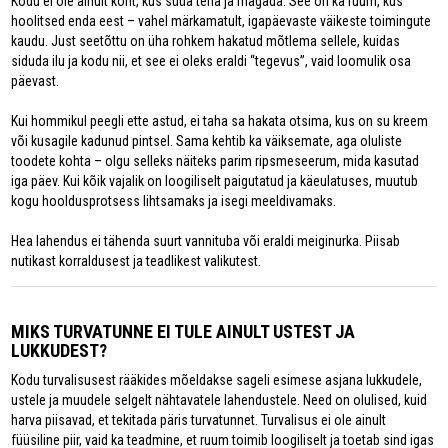
Kodu ei ole ainult koht, kus süüa teha ja magada. See on ka ruum, kus
hoolitsed enda eest – vahel märkamatult, igapäevaste väikeste toimingute
kaudu. Just seetõttu on üha rohkem hakatud mõtlema sellele, kuidas
siduda ilu ja kodu nii, et see ei oleks eraldi “tegevus”, vaid loomulik osa
päevast.
Kui hommikul peegli ette astud, ei taha sa hakata otsima, kus on su kreem
või kusagile kadunud pintsel. Sama kehtib ka väiksemate, aga oluliste
toodete kohta – olgu selleks näiteks parim ripsmeseerum, mida kasutad
iga päev. Kui kõik vajalik on loogiliselt paigutatud ja käeulatuses, muutub
kogu hooldusprotsess lihtsamaks ja isegi meeldivamaks.
Hea lahendus ei tähenda suurt vannituba või eraldi meiginurka. Piisab
nutikast korraldusest ja teadlikest valikutest.
MIKS TURVATUNNE EI TULE AINULT USTEST JA
LUKKUDEST?
Kodu turvalisusest rääkides mõeldakse sageli esimese asjana lukkudele,
ustele ja muudele selgelt nähtavatele lahendustele. Need on olulised, kuid
harva piisavad, et tekitada päris turvatunnet. Turvalisus ei ole ainult
füüsiline piir, vaid ka teadmine, et ruum toimib loogiliselt ja toetab sind igas