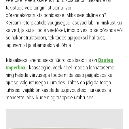
veetõke. Veetõkke ehk hüdroisolatsiooni ülesanne on
takistada vee tungimist seina- või
põrandakonstruktsioonidesse. Miks see oluline on?
Keraamiliste plaatide vuugisegud lasevad läbi nii niiskust kui
ka vett, ja kui all pole veetõket, imbub vesi otse põranda või
seinakonstruktsiooni, tekitades aja jooksul hallitust,
lagunemist ja ebameeldivat lõhna.
Ideaalseks lahenduseks hüdroisolatsioonile on
Bauteq
Imperbox
- kaasaegne, veekindel, madala lõhnataseme
ning heleda värvusega toode mida saab paigaldada ka
ajutise valgustusega ruumides. Tähtis on jälgida tootja
juhiseid: vajalik on kasutada tugevdusteipi nurkades ja
mansette läbiviikude ning trappide ümbruses.