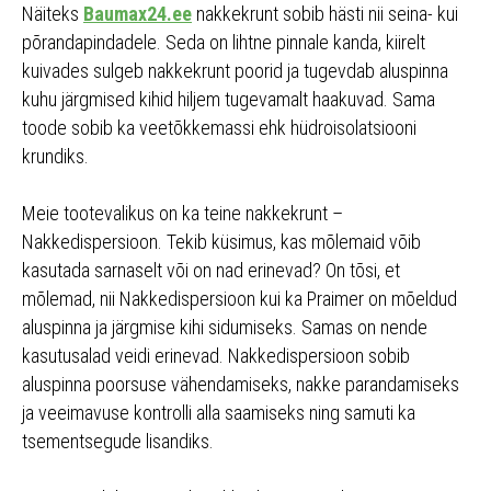
Näiteks
Baumax24.ee
nakkekrunt sobib hästi nii seina- kui
põrandapindadele. Seda on lihtne pinnale kanda, kiirelt
kuivades sulgeb nakkekrunt poorid ja tugevdab aluspinna
kuhu järgmised kihid hiljem tugevamalt haakuvad. Sama
toode sobib ka veetõkkemassi ehk hüdroisolatsiooni
krundiks.
Meie tootevalikus on ka teine nakkekrunt –
Nakkedispersioon. Tekib küsimus, kas mõlemaid võib
kasutada sarnaselt või on nad erinevad? On tõsi, et
mõlemad, nii Nakkedispersioon kui ka Praimer on mõeldud
aluspinna ja järgmise kihi sidumiseks. Samas on nende
kasutusalad veidi erinevad. Nakkedispersioon sobib
aluspinna poorsuse vähendamiseks, nakke parandamiseks
ja veeimavuse kontrolli alla saamiseks ning samuti ka
tsementsegude lisandiks.