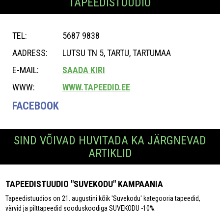
TAPEEDISTUUDIO
TEL:
5687 9838
AADRESS:
LUTSU TN 5, TARTU, TARTUMAA
E-MAIL:
SAADA KIRI
WWW:
WWW.TAPEEDID.EE
FACEBOOK
SIND VÕIVAD HUVITADA KA JÄRGNEVAD
ARTIKLID
TAPEEDISTUUDIO "SUVEKODU" KAMPAANIA
Tapeedistuudios on 21. augustini kõik 'Suvekodu' kategooria tapeedid,
värvid ja pilttapeedid sooduskoodiga SUVEKODU -10%.