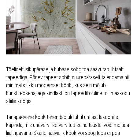
Tõeliselt isikupärase ja hubase söögitoa saavutab lihtsalt
tapeediga. Põnev tapeet sobib suurepäraselt täiendama nii
minimalistlikku modernset kööki, kus sein mõjub
kunstiteosena, aga kindlasti on tapeedil oluline roll maakodu
stiilis köögis.
Tänapäevane köök tähendab üldjuhul ühtlast lakoonilist
kapirida, mis ühevärvilise värvitud seina taustal võib mõjuda
liialt igavana. Skandinaavialik köök või söögituba ei pea