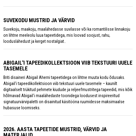
SUVEKODU MUSTRID JA VÄRVID
Suvekoju, maakoju, maalähedasse suvilasse või ka romantilisse linnakoju
on lihtne meeleolu luua tapeetidega, mis loovad soojust, rahu,
looduslähedust ja kerget nostalgiat..
ABIGAIL'I TAPEEDIKOLLEKTSIOON VIIB TEKSTUURI UUELE
TASEMELE
Briti disaineri Abigail Aherni tapeetidega on lihtne muuta kodu õdusaks.
Abigail'i tapeedikollektsioon viib tekstuuri uuele tasemele – kaunilt
digitaalselt trükitud pehmete kiudude ja reljeefmustritega tapeedid, mis kõik
hõlmavad Abigail'i maalähedaste toonidega loodusest inspireeritud
signatuurvärvipaletti on disainitud käsitööna ruumidesse maksimaalse
hubasuse loomiseks.
2026. AASTA TAPEETIDE MUSTRID, VÄRVID JA
MATERJALID