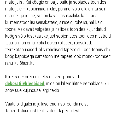
materjalist. Kui köögis on palju puitu ja soojades toonides
materjale – kapipinnad, riiulid, põrand, võib-olla on ka sein
osaliselt puidune, siis on kaval tasakaaluks kasutada
külmematoonilisi seinakatteid, siniseid, rohelisi, hallikaid
toone. Valdavalt valgetes ja hallides toonides kujundatud
köögis võib tasakaaluks just soojemates toonides mustreid
tuua, siin on omal kohal ookerkollased, roosakad,
terrakotapunased, oliivirohelised tapeedid. Toon-toonis ehk
köögikappidega samatooniline tapeet loob monokroomselt
rahuliku õhustiku.
Kiireks dekoreerimiseks on veel põnevad
dekoratiivkleebised
, mida on hiljem lihtne eemaldada, kui
soov uue kujunduse järgi tekib.
Vaata pildigaleriid ja lase end inspireerida neist
Tapeedistuudiost tellitavatest tapeetidest.