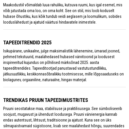
Maakodustiil võimaldab luua rahuliku, kutsuva ruumi, kus igal esemel, mis
võib jutustada oma loo, on oma koht. See on stiil, mis loob koduselt
hubase õhustiku, kus kõik tundub veidi aeglasem ja loomulikum, sobides
looduslähedust ja ajatuid väärtusi hindavatele inimestele.
TAPEEDITRENDID 2025
Isikupärane, unikaalne, julge maksimalistlik lähenemine, ümarad jooned,
pehmed tekstuurid, maalähedased hubased värvitoonid ja loodusest
inspireeritud kujundus on põhilised märksõnad 2025. aasta
tapeeditrendides. Tapeeditootjad panustavad vastutustundlikku,
jätkusuutlikku, keskkonnasõbralikku tootmisesse, mille lõppsaaduseks on
biolagunev, orgaaniline, naturaalne, hingav materjal.
TRENDIKAS PRUUN TAPEEDIMUSTRITES
Pruuni seostatakse maa, stabiilsuse ja praktilisusega. See sümboliseerib
soojust, mugavust ja ühendust loodusega. Pruuni värvienergia kannab
endas autentsust, lihtsust, traditsioone ja ajatust. Kuna see on üks
silmapaistvamaid sügistoone, lisab see maalähedast hõngu, suurendades