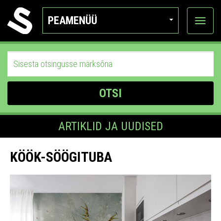
PEAMENÜÜ
Ava
katego
OTSI
ARTIKLID JA UUDISED
KÖÖK-SÖÖGITUBA