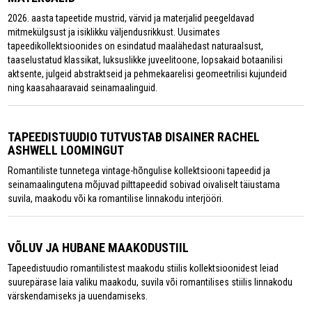
2026. aasta tapeetide mustrid, värvid ja materjalid peegeldavad
mitmekülgsust ja isiklikku väljendusrikkust. Uusimates
tapeedikollektsioonides on esindatud maalähedast naturaalsust,
taaselustatud klassikat, luksuslikke juveelitoone, lopsakaid botaanilisi
aktsente, julgeid abstraktseid ja pehmekaarelisi geomeetrilisi kujundeid
ning kaasahaaravaid seinamaalinguid.
TAPEEDISTUUDIO TUTVUSTAB DISAINER RACHEL
ASHWELL LOOMINGUT
Romantiliste tunnetega vintage-hõngulise kollektsiooni tapeedid ja
seinamaalingutena mõjuvad pilttapeedid sobivad oivaliselt täiustama
suvila, maakodu või ka romantilise linnakodu interjööri.
VÕLUV JA HUBANE MAAKODUSTIIL
Tapeedistuudio romantilistest maakodu stiilis kollektsioonidest leiad
suurepärase laia valiku maakodu, suvila või romantilises stiilis linnakodu
värskendamiseks ja uuendamiseks.