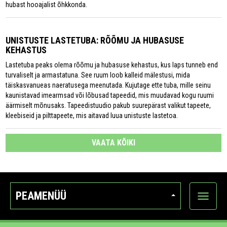
hubast hooajalist õhkkonda.
UNISTUSTE LASTETUBA: RÕÕMU JA HUBASUSE
KEHASTUS
Lastetuba peaks olema rõõmu ja hubasuse kehastus, kus laps tunneb end
turvaliselt ja armastatuna. See ruum loob kalleid mälestusi, mida
täiskasvanueas naeratusega meenutada. Kujutage ette tuba, mille seinu
kaunistavad imearmsad või lõbusad tapeedid, mis muudavad kogu ruumi
äärmiselt mõnusaks. Tapeedistuudio pakub suurepärast valikut tapeete,
kleebiseid ja pilttapeete, mis aitavad luua unistuste lastetoa.
VAATA KÕIKI
PEAMENÜÜ
Ava
kategoo