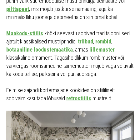
parim valik suuremõõdulise mustriprindiga seinakate või
pilttapeet
, mis mõjub justkui seinamaaling, aga ka
minimalistliku joonega geomeetria on siin omal kohal.
Maakodu-stiilis
kööki seevastu sobivad traditsioonilised
ajatult klassikalised mustriprindid:
triibud
,
rombid
,
botaaniline loodustemaatika
, armas
lillemuster
,
klassikaline ornament. Tagasihoidlikum rombimuster või
värviergas rõõmsameelne taimemuster mõjub väga võluvalt
ka koos tellise, palkseina või puitlaudisega.
Eelmise sajandi kortermajade köökides on stiililiselt
sobivaim kasutada lõbusaid
retrostiilis
mustreid.