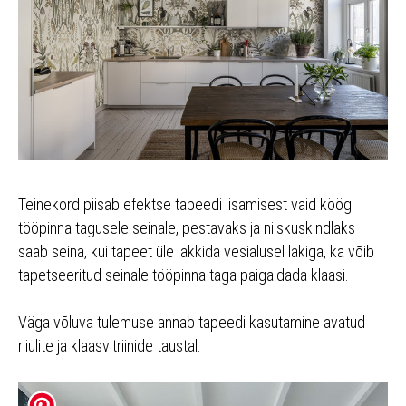
Teinekord piisab efektse tapeedi lisamisest vaid köögi
tööpinna tagusele seinale, pestavaks ja niiskuskindlaks
saab seina, kui tapeet üle lakkida vesialusel lakiga, ka võib
tapetseeritud seinale tööpinna taga paigaldada klaasi.
Väga võluva tulemuse annab tapeedi kasutamine avatud
riiulite ja klaasvitriinide taustal.