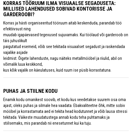
KORRAS TÖÖRUUM ILMA VISUAALSE SEGADUSETA:
MILLISED LAHENDUSED SOBIVAD KONTORISSE JA
GARDEROOBI?
Korras ja hästi organiseeritud tööruum aitab keskenduda, parandab töö
efektiivsust ning
muudab igapäevased tegevused sujuvamaks. Kui töölaud või garderoob on
täis juhuslikult
paigutatud esemeid, võib see tekitada visuaalset segadust ja raskendada
vajalike asjade
leidmist. Õigete lahenduste, nagu näiteks metallmööbel ja riiulid, abil on
võimalik luua keskkond,
kus kõik vajalik on käeulatuses, kuid ruum ise püsib korrastatuna.
PUHAS JA STIILNE KODU
Enamik kodu omanikest soovib, et kodu kus veedetakse suurem osa oma
ajast, oleks puhas ja silmale hea vaadata. Ebakvaliteetne õhk, mitte sobiv
mööbel ja korrastamata aed ei tekita head kodutunnet ja võib lausa stressi
tekitada. Väikeste muudatustega annab kodu teha puhtamaks ja
stiilsemaks, mis parandab nii enesetunnet kui ka tuju.