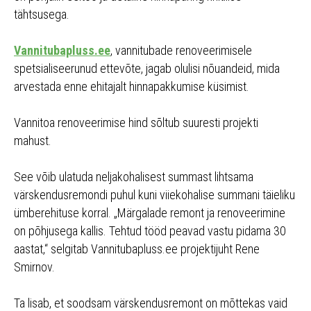
tähtsusega.
Vannitubapluss.ee
, vannitubade renoveerimisele
spetsialiseerunud ettevõte, jagab olulisi nõuandeid, mida
arvestada enne ehitajalt hinnapakkumise küsimist.
Vannitoa renoveerimise hind sõltub suuresti projekti
mahust.
See võib ulatuda neljakohalisest summast lihtsama
värskendusremondi puhul kuni viiekohalise summani täieliku
ümberehituse korral. „Märgalade remont ja renoveerimine
on põhjusega kallis. Tehtud tööd peavad vastu pidama 30
aastat,“ selgitab Vannitubapluss.ee projektijuht Rene
Smirnov.
Ta lisab, et soodsam värskendusremont on mõttekas vaid