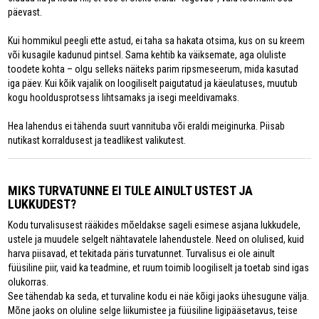
päevast.
Kui hommikul peegli ette astud, ei taha sa hakata otsima, kus on su kreem
või kusagile kadunud pintsel. Sama kehtib ka väiksemate, aga oluliste
toodete kohta – olgu selleks näiteks parim ripsmeseerum, mida kasutad
iga päev. Kui kõik vajalik on loogiliselt paigutatud ja käeulatuses, muutub
kogu hooldusprotsess lihtsamaks ja isegi meeldivamaks.
Hea lahendus ei tähenda suurt vannituba või eraldi meiginurka. Piisab
nutikast korraldusest ja teadlikest valikutest.
MIKS TURVATUNNE EI TULE AINULT USTEST JA
LUKKUDEST?
Kodu turvalisusest rääkides mõeldakse sageli esimese asjana lukkudele,
ustele ja muudele selgelt nähtavatele lahendustele. Need on olulised, kuid
harva piisavad, et tekitada päris turvatunnet. Turvalisus ei ole ainult
füüsiline piir, vaid ka teadmine, et ruum toimib loogiliselt ja toetab sind igas
olukorras.
See tähendab ka seda, et turvaline kodu ei näe kõigi jaoks ühesugune välja.
Mõne jaoks on oluline selge liikumistee ja füüsiline ligipääsetavus, teise