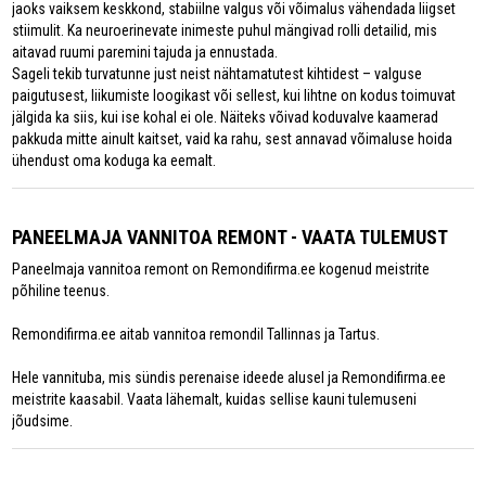
jaoks vaiksem keskkond, stabiilne valgus või võimalus vähendada liigset
stiimulit. Ka neuroerinevate inimeste puhul mängivad rolli detailid, mis
aitavad ruumi paremini tajuda ja ennustada.
Sageli tekib turvatunne just neist nähtamatutest kihtidest – valguse
paigutusest, liikumiste loogikast või sellest, kui lihtne on kodus toimuvat
jälgida ka siis, kui ise kohal ei ole. Näiteks võivad koduvalve kaamerad
pakkuda mitte ainult kaitset, vaid ka rahu, sest annavad võimaluse hoida
ühendust oma koduga ka eemalt.
PANEELMAJA VANNITOA REMONT - VAATA TULEMUST
Paneelmaja vannitoa remont on Remondifirma.ee kogenud meistrite
põhiline teenus.
Remondifirma.ee aitab vannitoa remondil Tallinnas ja Tartus.
Hele vannituba, mis sündis perenaise ideede alusel ja Remondifirma.ee
meistrite kaasabil. Vaata lähemalt, kuidas sellise kauni tulemuseni
jõudsime.