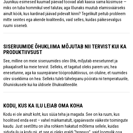
Juunikuu esimesed kuumad päevad toovad alati kaasa sama küsimuse —
miks on tuba hommikul veel talutav, aga lõunaks muutub elamisväärseks
ainult köök, kus kardinad jäävad pidevalt kinni? Tegelikult peitub probleem
mitte seintes ega akende kvaliteedis, vaid selles, kuidas päikesevalgus
ruumi siseneb.
SISERUUMIDE ÕHUKLIIMA MÕJUTAB NII TERVIST KUI KA
PRODUKTIIVSUST
See, milline on meie siseruumides olev õhk, mõjutab enesetunnet ja
pikaajaliselt ka meie tervist. Selleks, et tagatud oleks parem uni, hea
enesetunne, aga ka suurepärane tööproduktiivsus, on oluline, et ruumides
olev sisekliima on hea. Selleks tuleb tähelepanu pöörata nii temperatuurile,
õhuniiskusele kui ka üldisele õhukvaliteedile.
KODU, KUS KA ILU LEIAB OMA KOHA
Kodu ei ole ainult koht, kus süüa teha ja magada. See on ka ruum, kus
hoolitsed enda eest – vahel märkamatult, igapäevaste väikeste toimingute
kaudu. Just seetõttu on üha rohkem hakatud mõtlema sellele, kuidas
siduda ilu ja kodu nii, et see ei oleks eraldi “tegevus”, vaid loomulik osa