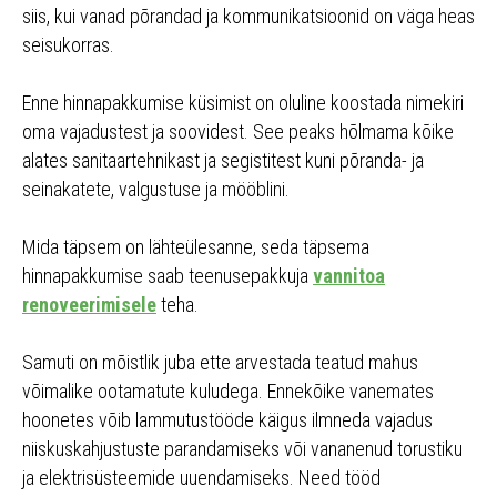
siis, kui vanad põrandad ja kommunikatsioonid on väga heas
seisukorras.
Enne hinnapakkumise küsimist on oluline koostada nimekiri
oma vajadustest ja soovidest. See peaks hõlmama kõike
alates sanitaartehnikast ja segistitest kuni põranda- ja
seinakatete, valgustuse ja mööblini.
Mida täpsem on lähteülesanne, seda täpsema
hinnapakkumise saab teenusepakkuja
vannitoa
renoveerimisele
teha.
Samuti on mõistlik juba ette arvestada teatud mahus
võimalike ootamatute kuludega. Ennekõike vanemates
hoonetes võib lammutustööde käigus ilmneda vajadus
niiskuskahjustuste parandamiseks või vananenud torustiku
ja elektrisüsteemide uuendamiseks. Need tööd