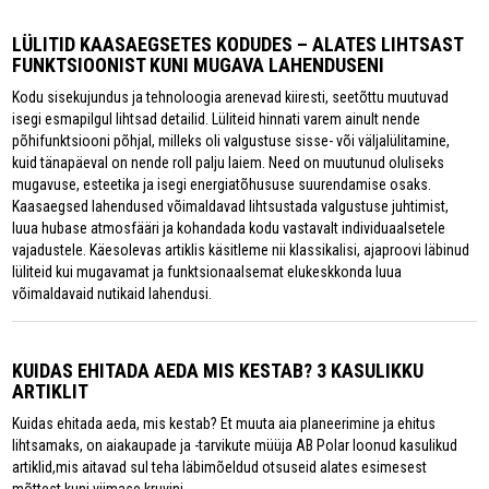
LÜLITID KAASAEGSETES KODUDES – ALATES LIHTSAST
FUNKTSIOONIST KUNI MUGAVA LAHENDUSENI
Kodu sisekujundus ja tehnoloogia arenevad kiiresti, seetõttu muutuvad
isegi esmapilgul lihtsad detailid. Lüliteid hinnati varem ainult nende
põhifunktsiooni põhjal, milleks oli valgustuse sisse- või väljalülitamine,
kuid tänapäeval on nende roll palju laiem. Need on muutunud oluliseks
mugavuse, esteetika ja isegi energiatõhususe suurendamise osaks.
Kaasaegsed lahendused võimaldavad lihtsustada valgustuse juhtimist,
luua hubase atmosfääri ja kohandada kodu vastavalt individuaalsetele
vajadustele. Käesolevas artiklis käsitleme nii klassikalisi, ajaproovi läbinud
lüliteid kui mugavamat ja funktsionaalsemat elukeskkonda luua
võimaldavaid nutikaid lahendusi.
KUIDAS EHITADA AEDA MIS KESTAB? 3 KASULIKKU
ARTIKLIT
Kuidas ehitada aeda, mis kestab? Et muuta aia planeerimine ja ehitus
lihtsamaks, on aiakaupade ja -tarvikute müüja AB Polar loonud kasulikud
artiklid,mis aitavad sul teha läbimõeldud otsuseid alates esimesest
mõttest kuni viimase kruvini.