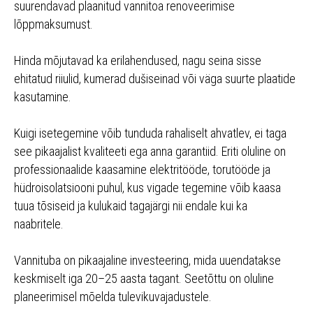
suurendavad plaanitud vannitoa renoveerimise
lõppmaksumust.
Hinda mõjutavad ka erilahendused, nagu seina sisse
ehitatud riiulid, kumerad dušiseinad või väga suurte plaatide
kasutamine.
Kuigi isetegemine võib tunduda rahaliselt ahvatlev, ei taga
see pikaajalist kvaliteeti ega anna garantiid. Eriti oluline on
professionaalide kaasamine elektritööde, torutööde ja
hüdroisolatsiooni puhul, kus vigade tegemine võib kaasa
tuua tõsiseid ja kulukaid tagajärgi nii endale kui ka
naabritele.
Vannituba on pikaajaline investeering, mida uuendatakse
keskmiselt iga 20–25 aasta tagant. Seetõttu on oluline
planeerimisel mõelda tulevikuvajadustele.