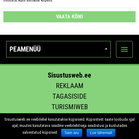
VAATA KÕIKI
PEAMENÜÜ
Ava
kategoo
Sisustusweb.ee
REKLAAM
TAGASISIDE
TURISMIWEB
EHITUS.EE
Sisustusweb.ee veebilehel kasutatakse küpsiseid. Küpsistest saate loobuda igal
ajal, muutes kasutatava seadme veebilehitseja seadistusi ja kustutades
salvestatud küpsised.
Sain aru
Loe lähemalt