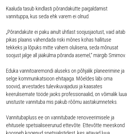
Kaaluda tasub kindlasti põrandakütte paigaldamist
vannituppa, kus seda ehk varem ei olnud.
„Põrandaküte ei paku ainult ühtlast soojusjaotust, vaid aitab
pikas plaanis vähendada riski mõnes kohas hallituse
tekkeks ja lõpuks mitte vähem olulisena, seda mõnusat
soojust jalge all jääkülma põranda asemel,“ märgib Smirnov.
Eduka vannitoaremondi aluseks on põhjalik planeerimine ja
selge kommunikatsioon ehitajaga. Mõeldes läbi oma
soovid, arvestades tulevikuvajadusi ja kaasates
keerulisemate tööde jaoks professionaalid, on võimalik luua
unistuste vannituba mis pakub rõõmu aastakümneteks.
Vannitubapluss.ee on vannitubade renoveerimisele ja
ehitusele spetsialiseerunud ettevõte. Ettevõtte meeskond
koosneb kogenud spetsialistidest, kes aitavad luua