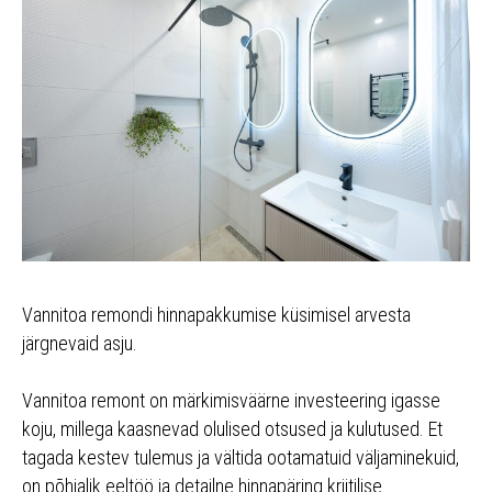
Vannitoa remondi hinnapakkumise küsimisel arvesta
järgnevaid asju.
Vannitoa remont on märkimisväärne investeering igasse
koju, millega kaasnevad olulised otsused ja kulutused. Et
tagada kestev tulemus ja vältida ootamatuid väljaminekuid,
on põhjalik eeltöö ja detailne hinnapäring kriitilise