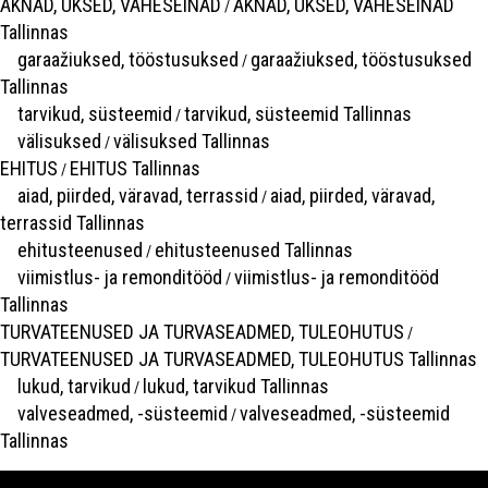
AKNAD, UKSED, VAHESEINAD
AKNAD, UKSED, VAHESEINAD
/
Tallinnas
garaažiuksed, tööstusuksed
garaažiuksed, tööstusuksed
/
Tallinnas
tarvikud, süsteemid
tarvikud, süsteemid Tallinnas
/
välisuksed
välisuksed Tallinnas
/
EHITUS
EHITUS Tallinnas
/
aiad, piirded, väravad, terrassid
aiad, piirded, väravad,
/
terrassid Tallinnas
ehitusteenused
ehitusteenused Tallinnas
/
viimistlus- ja remonditööd
viimistlus- ja remonditööd
/
Tallinnas
TURVATEENUSED JA TURVASEADMED, TULEOHUTUS
/
TURVATEENUSED JA TURVASEADMED, TULEOHUTUS Tallinnas
lukud, tarvikud
lukud, tarvikud Tallinnas
/
valveseadmed, -süsteemid
valveseadmed, -süsteemid
/
Tallinnas