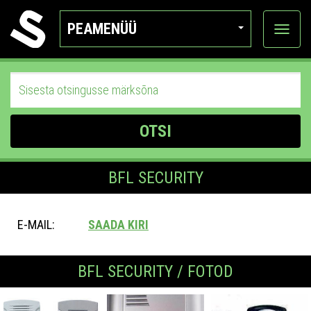
PEAMENÜÜ
Ava
katego
OTSI
BFL SECURITY
E-MAIL:
SAADA KIRI
BFL SECURITY / FOTOD