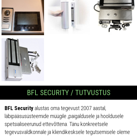
BFL SECURITY / TUTVUSTUS
BFL Security
alustas oma tegevust 2007 aastal,
läbipääsusüsteemide müügile ,paigaldusele ja hooldusele
spetsialiseerunud ettevõttena. Tänu konkreetsele
tegevusvaldkonnale ja kliendikesksele tegutsemisele oleme