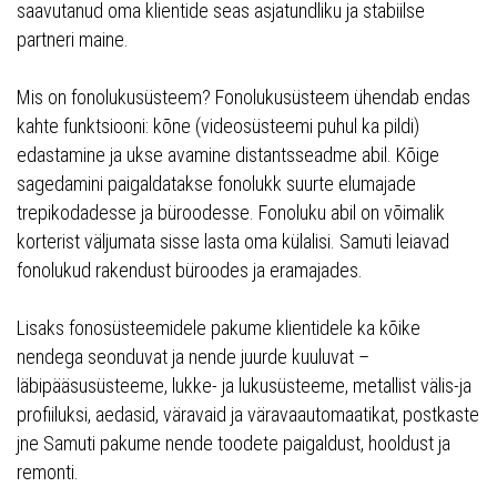
saavutanud oma klientide seas asjatundliku ja stabiilse
partneri maine.
Mis on fonolukusüsteem? Fonolukusüsteem ühendab endas
kahte funktsiooni: kõne (videosüsteemi puhul ka pildi)
edastamine ja ukse avamine distantsseadme abil. Kõige
sagedamini paigaldatakse fonolukk suurte elumajade
trepikodadesse ja büroodesse. Fonoluku abil on võimalik
korterist väljumata sisse lasta oma külalisi. Samuti leiavad
fonolukud rakendust büroodes ja eramajades.
Lisaks fonosüsteemidele pakume klientidele ka kõike
nendega seonduvat ja nende juurde kuuluvat –
läbipääsusüsteeme, lukke- ja lukusüsteeme, metallist välis-ja
profiiluksi, aedasid, väravaid ja väravaautomaatikat, postkaste
jne Samuti pakume nende toodete paigaldust, hooldust ja
remonti.