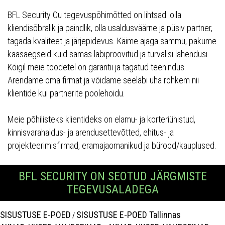
BFL Security Oü tegevuspõhimõtted on lihtsad: olla
kliendisõbralik ja paindlik, olla usaldusväärne ja püsiv partner,
tagada kvaliteet ja järjepidevus. Käime ajaga sammu, pakume
kaasaegseid kuid samas läbiproovitud ja turvalisi lahendusi.
Kõigil meie toodetel on garantii ja tagatud teenindus.
Arendame oma firmat ja võidame seeläbi üha rohkem nii
klientide kui partnerite poolehoidu.
Meie põhilisteks klientideks on elamu- ja korteriühistud,
kinnisvarahaldus- ja arendusettevõtted, ehitus- ja
projekteerimisfirmad, eramajaomanikud ja bürood/kauplused.
BFL SECURITY ON SEOTUD JÄRGMISTE
TEGEVUSALADEGA
SISUSTUSE E-POED
SISUSTUSE E-POED Tallinnas
/