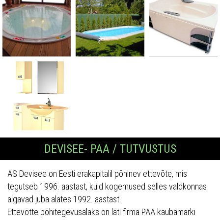
DEVISEE- PAA / TUTVUSTUS
AS Devisee on Eesti erakapitalil põhinev ettevõte, mis
tegutseb 1996. aastast, kuid kogemused selles valdkonnas
algavad juba alates 1992. aastast.
Ettevõtte põhitegevusalaks on läti firma PAA kaubamärki