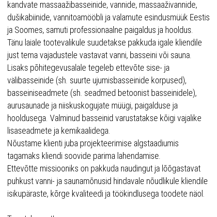
kandvate massaažibasseinide, vannide, massaaživannide,
dušikabiinide, vannitoamööbli ja valamute esindusmüük Eestis
ja Soomes, samuti professionaalne paigaldus ja hooldus.
Tänu laiale tootevalikule suudetakse pakkuda igale kliendile
just tema vajadustele vastavat vanni, basseini või sauna.
Lisaks põhitegevusalale tegeleb ettevõte sise- ja
välibasseinide (sh. suurte ujumisbasseinide korpused),
basseiniseadmete (sh. seadmed betoonist basseinidele),
aurusaunade ja niiskuskogujate müügi, paigalduse ja
hooldusega. Valminud basseinid varustatakse kõigi vajalike
lisaseadmete ja kemikaalidega.
Nõustame klienti juba projekteerimise algstaadiumis
tagamaks kliendi soovide parima lahendamise.
Ettevõtte missiooniks on pakkuda naudingut ja lõõgastavat
puhkust vanni- ja saunamõnusid hindavale nõudlikule kliendile
isikupäraste, kõrge kvaliteedi ja töökindlusega toodete näol.