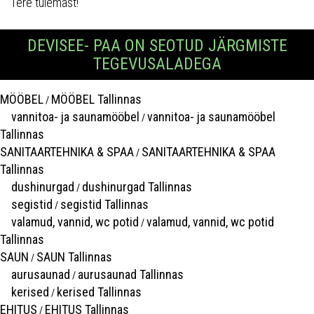
Tere tulemast!
DEVISEE- PAA ON SEOTUD JÄRGMISTE
TEGEVUSALADEGA
MÖÖBEL
MÖÖBEL Tallinnas
/
vannitoa- ja saunamööbel
vannitoa- ja saunamööbel
/
Tallinnas
SANITAARTEHNIKA & SPAA
SANITAARTEHNIKA & SPAA
/
Tallinnas
dushinurgad
dushinurgad Tallinnas
/
segistid
segistid Tallinnas
/
valamud, vannid, wc potid
valamud, vannid, wc potid
/
Tallinnas
SAUN
SAUN Tallinnas
/
aurusaunad
aurusaunad Tallinnas
/
kerised
kerised Tallinnas
/
EHITUS
EHITUS Tallinnas
/