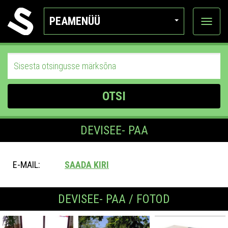
PEAMENÜÜ
Ava
katego
OTSI
DEVISEE- PAA
E-MAIL:
SAADA KIRI
DEVISEE- PAA / FOTOD