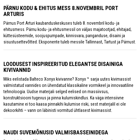
PÄRNU KODU & EHITUS MESS 8.NOVEMBRIL PORT
ARTURIS
Pärnus Port Arturi kaubanduskeskuses tuleb 8. novembril kodu- ja
ehitusmess. Pärnu kodu- ja ehitusmessil on väljas majatootjad, ehitajad,
küttesüsteemide, soojuspumpade, kinnisvara, panganduse, disaini ja
sisustusettevõtted. Eksponente tuleb messile Tallinnast, Tartust ja Pärnust.
LOODUSEST INSPIREERITUD ELEGANTSE DISAINIGA
KIVIVANNID
Miks eelistada Balteco Xonyx kivivanne? Xonyx ™ sarja uutes kivimassist
valmistatud vannides on ühendatud klassikaline vormikeel ja innovaatiline
tehnoloogia. Uudse materjali selged eelised on massiivsus,
konstruktsiooni tugevus ja pinna kulumiskindlus. Ka väga intensiivne
kasutamine ei too kaasa pinnakihi kulumise riski, sest materjalil ei ole
dekoorkihti – vann on läbinisti vormitud ühtlasest kivimassist.
NAUDI SUVEMÕNUSID VALMISBASSEINIDEGA