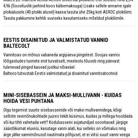
€/tk (Soovituslik jaehind koos käibemaksuga) Lisaks sellele anname igale
plokialusele (40 plokki alusel) kaasa tasuta ühe 25kg koti AEROC plokiliimi.
Tasuta pakkumine kehtib suviseks kasutamiseks mõeldud plokiliimile.
EESTIS DISAINITUD JA VALMISTATUD VANNID
BALTECOLT
Vannitoas on mõnus vabaneda argipäeva pingetest. Soojas vannis
lõõgastudes tunnete end turvaliselt, meeleolu tõuseb ning päevast
tulenevad pinged kaovad justkui nõiaväel.
Balteco tutvustab Eestis valmistatud ja disainitud vannitoatooteid.
MINI-SISEBASSEIN JA MAKSI-MULLIVANN - KUIDAS
HOIDA VESI PUHTANA
Olgu tegemist suurte sisebasseinide või maksi mullivannidega, kõigi
selliste veemõnukohtade juures tekib küsimus, kuidas ja millega hooldada
või kui tihti vahetada vett? Kodubasseini asjatundjad soovitavad: järgige
säästlikumat eluviisi, kasutage vanni alati, kui selleks on võimalus ning
ärge jätke vannimõnusid nautimata põhjusel, et ei viitsi suurt vanni veega