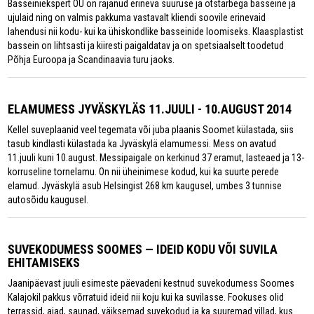
Basseiniekspert OÜ on rajanud erineva suuruse ja otstarbega basseine ja
ujulaid ning on valmis pakkuma vastavalt kliendi soovile erinevaid
lahendusi nii kodu- kui ka ühiskondlike basseinide loomiseks. Klaasplastist
bassein on lihtsasti ja kiiresti paigaldatav ja on spetsiaalselt toodetud
Põhja Euroopa ja Scandinaavia turu jaoks.
ELAMUMESS JYVÄSKYLÄS 11.JUULI - 10.AUGUST 2014
Kellel suveplaanid veel tegemata või juba plaanis Soomet külastada, siis
tasub kindlasti külastada ka Jyväskylä elamumessi. Mess on avatud
11.juuli kuni 10.august. Messipaigale on kerkinud 37 eramut, lasteaed ja 13-
korruseline tornelamu. On nii üheinimese kodud, kui ka suurte perede
elamud. Jyväskylä asub Helsingist 268 km kaugusel, umbes 3 tunnise
autosõidu kaugusel.
SUVEKODUMESS SOOMES — IDEID KODU VÕI SUVILA
EHITAMISEKS
Jaanipäevast juuli esimeste päevadeni kestnud suvekodumess Soomes
Kalajokil pakkus võrratuid ideid nii koju kui ka suvilasse. Fookuses olid
terrassid, aiad, saunad, väiksemad suvekodud ja ka suuremad villad, kus