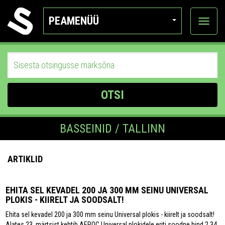
PEAMENÜÜ
Ava
katego
OTSI
BASSEINID / TALLINN
ARTIKLID
EHITA SEL KEVADEL 200 JA 300 MM SEINU UNIVERSAL
PLOKIS - KIIRELT JA SOODSALT!
Ehita sel kevadel 200 ja 300 mm seinu Universal plokis - kiirelt ja soodsalt!
Alates 23. märtsist kehtib AEROC Universal plokidele eriti soodne hind 2,34