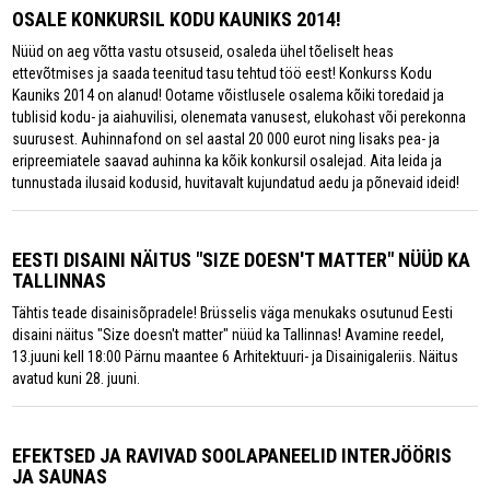
OSALE KONKURSIL KODU KAUNIKS 2014!
Nüüd on aeg võtta vastu otsuseid, osaleda ühel tõeliselt heas
ettevõtmises ja saada teenitud tasu tehtud töö eest! Konkurss Kodu
Kauniks 2014 on alanud! Ootame võistlusele osalema kõiki toredaid ja
tublisid kodu- ja aiahuvilisi, olenemata vanusest, elukohast või perekonna
suurusest. Auhinnafond on sel aastal 20 000 eurot ning lisaks pea- ja
eripreemiatele saavad auhinna ka kõik konkursil osalejad. Aita leida ja
tunnustada ilusaid kodusid, huvitavalt kujundatud aedu ja põnevaid ideid!
EESTI DISAINI NÄITUS "SIZE DOESN'T MATTER" NÜÜD KA
TALLINNAS
Tähtis teade disainisõpradele! Brüsselis väga menukaks osutunud Eesti
disaini näitus "Size doesn't matter" nüüd ka Tallinnas! Avamine reedel,
13.juuni kell 18:00 Pärnu maantee 6 Arhitektuuri- ja Disainigaleriis. Näitus
avatud kuni 28. juuni.
EFEKTSED JA RAVIVAD SOOLAPANEELID INTERJÖÖRIS
JA SAUNAS