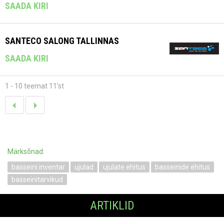
SAADA KIRI
SANTECO SALONG TALLINNAS
SAADA KIRI
1 - 10 teemat 11'st
Märksõnad:
basseini inventar
ujulad
ujulate ehitus
basseinide ehitus
basseinitarvikud
ARTIKLID