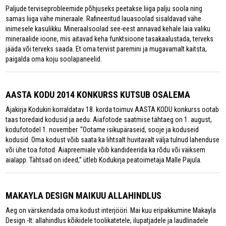
Paljude terviseprobleemide põhjuseks peetakse liiga palju soola ning
samas liiga vähe mineraale. Rafineeritud lauasoolad sisaldavad vähe
inimesele kasulikku. Mineraalsoolad see-eest annavad kehale laia valiku
mineraalide ioone, mis aitavad keha funktsioone tasakaalustada, terveks
jääda või terveks saada. Et oma tervist paremini ja mugavamalt kaitsta,
paigalda oma koju soolapaneelid.
AASTA KODU 2014 KONKURSS KUTSUB OSALEMA
Ajakirja Kodukiri korraldatav 18. korda toimuv AASTA KODU konkurss ootab
taas toredaid kodusid ja aedu. Aiafotode saatmise tähtaeg on 1. august,
kodufotodel 1. november. “Ootame isikupäraseid, sooje ja koduseid
kodusid. Oma kodust võib saata ka lihtsalt huvitavalt välja tulnud lahenduse
või ühe toa fotod. Aiapreemiale võib kandideerida ka rõdu või väiksem
aialapp. Tähtsad on ideed,” ütleb Kodukirja peatoimetaja Malle Pajula.
MAKAYLA DESIGN MAIKUU ALLAHINDLUS
Aeg on värskendada oma kodust interjööri. Mai kuu eripakkumine Makayla
Design -lt: allahindlus kõikidele toolikatetele, ilupatjadele ja laudlinadele