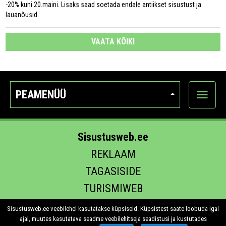
-20% kuni 20.maini. Lisaks saad soetada endale antiikset sisustust ja
lauanõusid.
VAATA KÕIKI
PEAMENÜÜ
Ava
kategoo
Sisustusweb.ee
REKLAAM
TAGASISIDE
TURISMIWEB
EHITUS.EE
Sisustusweb.ee veebilehel kasutatakse küpsiseid. Küpsistest saate loobuda igal
ajal, muutes kasutatava seadme veebilehitseja seadistusi ja kustutades