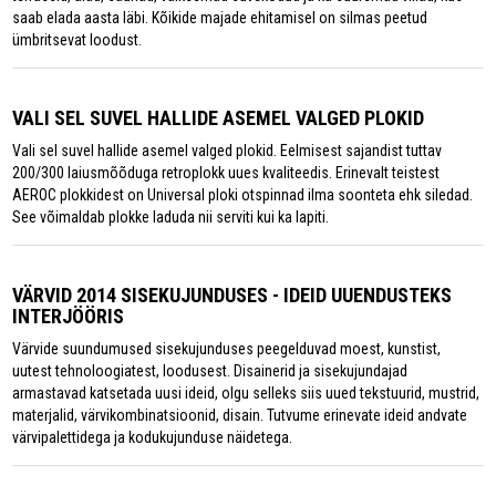
saab elada aasta läbi. Kõikide majade ehitamisel on silmas peetud
ümbritsevat loodust.
VALI SEL SUVEL HALLIDE ASEMEL VALGED PLOKID
Vali sel suvel hallide asemel valged plokid. Eelmisest sajandist tuttav
200/300 laiusmõõduga retroplokk uues kvaliteedis. Erinevalt teistest
AEROC plokkidest on Universal ploki otspinnad ilma soonteta ehk siledad.
See võimaldab plokke laduda nii serviti kui ka lapiti.
VÄRVID 2014 SISEKUJUNDUSES - IDEID UUENDUSTEKS
INTERJÖÖRIS
Värvide suundumused sisekujunduses peegelduvad moest, kunstist,
uutest tehnoloogiatest, loodusest. Disainerid ja sisekujundajad
armastavad katsetada uusi ideid, olgu selleks siis uued tekstuurid, mustrid,
materjalid, värvikombinatsioonid, disain. Tutvume erinevate ideid andvate
värvipalettidega ja kodukujunduse näidetega.