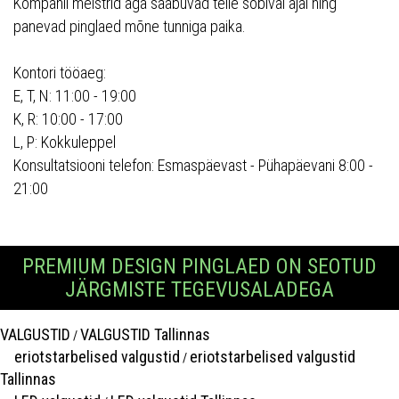
Kompanii meistrid aga saabuvad teile sobival ajal ning
panevad pinglaed mõne tunniga paika.
Kontori tööaeg:
E, T, N: 11:00 - 19:00
K, R: 10:00 - 17:00
L, P: Kokkuleppel
Konsultatsiooni telefon: Esmaspäevast - Pühapäevani 8:00 -
21:00
PREMIUM DESIGN PINGLAED ON SEOTUD
JÄRGMISTE TEGEVUSALADEGA
VALGUSTID
VALGUSTID Tallinnas
/
eriotstarbelised valgustid
eriotstarbelised valgustid
/
Tallinnas