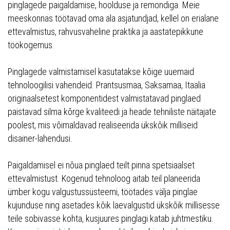
pinglagede paigaldamise, hoolduse ja remondiga. Meie
meeskonnas töötavad oma ala asjatundjad, kellel on erialane
ettevalmistus, rahvusvaheline praktika ja aastatepikkune
töökogemus.
Pinglagede valmistamisel kasutatakse kõige uuemaid
tehnoloogilisi vahendeid. Prantsusmaa, Saksamaa, Itaalia
originaalsetest komponentidest valmistatavad pinglaed
paistavad silma kõrge kvaliteedi ja heade tehniliste näitajate
poolest, mis võimaldavad realiseerida ükskõik milliseid
disainer-lahendusi.
Paigaldamisel ei nõua pinglaed teilt pinna spetsiaalset
ettevalmistust. Kogenud tehnoloog aitab teil planeerida
ümber kogu valgustussüsteemi, töötades välja pinglae
kujunduse ning asetades kõik laevalgustid ükskõik millisesse
teile sobivasse kohta, kusjuures pinglagi katab juhtmestiku.