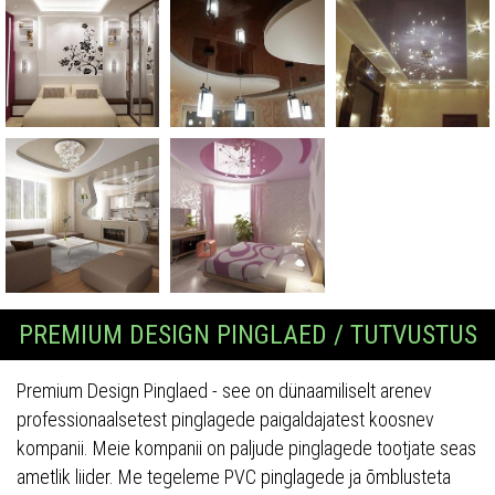
PREMIUM DESIGN PINGLAED / TUTVUSTUS
Premium Design Pinglaed - see on dünaamiliselt arenev
professionaalsetest pinglagede paigaldajatest koosnev
kompanii. Meie kompanii on paljude pinglagede tootjate seas
ametlik liider. Me tegeleme PVC pinglagede ja õmblusteta