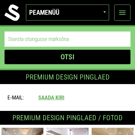
PEAMENÜÜ
Ava
katego
OTSI
PREMIUM DESIGN PINGLAED
E-MAIL:
SAADA KIRI
PREMIUM DESIGN PINGLAED / FOTOD