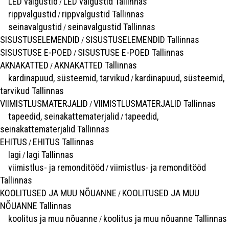
LED valgustid
LED valgustid Tallinnas
/
rippvalgustid
rippvalgustid Tallinnas
/
seinavalgustid
seinavalgustid Tallinnas
/
SISUSTUSELEMENDID
SISUSTUSELEMENDID Tallinnas
/
SISUSTUSE E-POED
SISUSTUSE E-POED Tallinnas
/
AKNAKATTED
AKNAKATTED Tallinnas
/
kardinapuud, süsteemid, tarvikud
kardinapuud, süsteemid,
/
tarvikud Tallinnas
VIIMISTLUSMATERJALID
VIIMISTLUSMATERJALID Tallinnas
/
tapeedid, seinakattematerjalid
tapeedid,
/
seinakattematerjalid Tallinnas
EHITUS
EHITUS Tallinnas
/
lagi
lagi Tallinnas
/
viimistlus- ja remonditööd
viimistlus- ja remonditööd
/
Tallinnas
KOOLITUSED JA MUU NÕUANNE
KOOLITUSED JA MUU
/
NÕUANNE Tallinnas
koolitus ja muu nõuanne
koolitus ja muu nõuanne Tallinnas
/