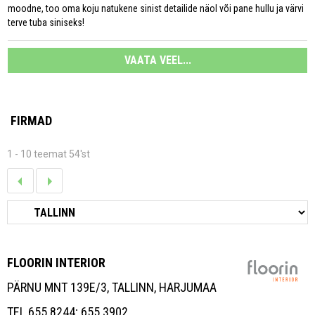
moodne, too oma koju natukene sinist detailide näol või pane hullu ja värvi
terve tuba siniseks!
VAATA VEEL...
FIRMAD
1 - 10 teemat 54'st
FLOORIN INTERIOR
PÄRNU MNT 139E/3, TALLINN, HARJUMAA
TEL 655 8244; 655 3902