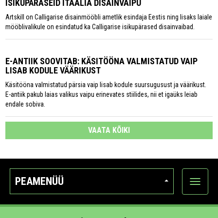
ISIKUPÄRASEID ITAALIA DISAINVAIPU
Artskill on Calligarise disainmööbli ametlik esindaja Eestis ning lisaks laiale
mööblivalikule on esindatud ka Calligarise isikupärased disainvaibad.
E-ANTIIK SOOVITAB: KÄSITÖÖNA VALMISTATUD VAIP
LISAB KODULE VÄÄRIKUST
Käsitööna valmistatud pärsia vaip lisab kodule suursugusust ja väärikust.
E-antiik pakub laias valikus vaipu erinevates stiilides, nii et igaüks leiab
endale sobiva.
VAATA KÕIKI
PEAMENÜÜ
Ava
kategoo