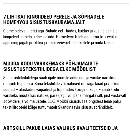
7 LIHTSAT KINGIIDEED PERELE JA SÕPRADELE
HOME4YOU SISUSTUSKAUBAMAJALT
Oleme pidevalt - eriti aga jõulude eel - hädas, kuidas ja kust leida häid
kingiideid ja mida üldse kinkida. Home4you tuleb aga oma tootevalikuga
appi ning jagab praktilisi ja inspireerivaid ideid kellele ja mida kinkida.
MUUDA KODU VÄRSKEMAKS PÕHJAMAISTE
SISUSTUSTEKSTIILIDEGA ELKE MÖÖBLIST
Sisustustekstiilidega saab igale ruumile anda uue ja värske näo ilma
remonti tegemata. Kuna tekstiilide võimalused on väga laiad ja valikud
suured – alustades vaipadest ja lõpetades köögirätikuga – saab kodu
värskeks muuta kas natuke, parasjagu või päris märgatavalt, just vastavalt
soovidele ja võimalustele. ELKE Mööbli sisustussalongidest leiab palju
tekstiilitooteid kõige tuntumatelt Skandinaavia sisustusbrändidelt.
ARTSKILL PAKUB LAIAS VALIKUS KVALITEETSEID JA