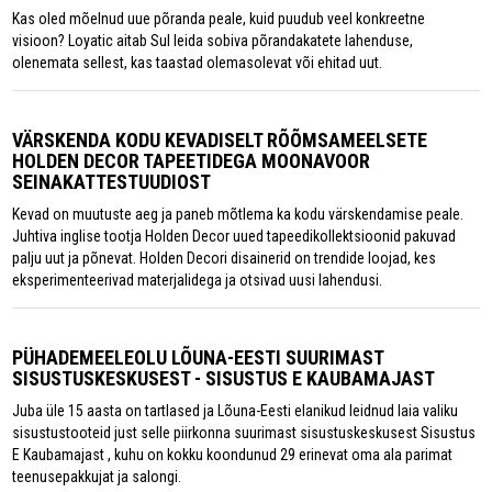
Kas oled mõelnud uue põranda peale, kuid puudub veel konkreetne
visioon? Loyatic aitab Sul leida sobiva põrandakatete lahenduse,
olenemata sellest, kas taastad olemasolevat või ehitad uut.
VÄRSKENDA KODU KEVADISELT RÕÕMSAMEELSETE
HOLDEN DECOR TAPEETIDEGA MOONAVOOR
SEINAKATTESTUUDIOST
Kevad on muutuste aeg ja paneb mõtlema ka kodu värskendamise peale.
Juhtiva inglise tootja Holden Decor uued tapeedikollektsioonid pakuvad
palju uut ja põnevat. Holden Decori disainerid on trendide loojad, kes
eksperimenteerivad materjalidega ja otsivad uusi lahendusi.
PÜHADEMEELEOLU LÕUNA-EESTI SUURIMAST
SISUSTUSKESKUSEST - SISUSTUS E KAUBAMAJAST
Juba üle 15 aasta on tartlased ja Lõuna-Eesti elanikud leidnud laia valiku
sisustustooteid just selle piirkonna suurimast sisustuskeskusest Sisustus
E Kaubamajast , kuhu on kokku koondunud 29 erinevat oma ala parimat
teenusepakkujat ja salongi.