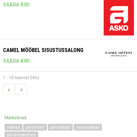
SAADA KIRI
CAMEL MÖÖBEL SISUSTUSSALONG
SAADA KIRI
1 - 10 teemat 54'st
Märksõnad:
vaibad
porimatid
porivaibad
seinavaibad
põrandakatted