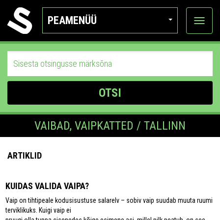
PEAMENÜÜ
Ava
katego
OTSI
VAIBAD, VAIPKATTED / TALLINN
ARTIKLID
KUIDAS VALIDA VAIPA?
Vaip on tihtipeale kodusisustuse salarelv – sobiv vaip suudab muuta ruumi
terviklikuks. Kuigi vaip ei