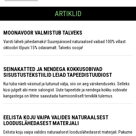
ARTIKLID
MOONAVOOR VALMISTUB TALVEKS
Varsti läheb jahedamaks! Suurepärased naturaalsed vaibad 100% villast
oktoobri lõpuni 15% odavamalt. Talveks sooja!
SEINAKATTED JA NENDEGA KOKKUSOBIVAD
SISUSTUSTEKSTIILID LEIAD TAPEEDISTUUDIOST
Kui tuba näeb väsinud ja luitunud välja, siis on aeg värskenduseks. Selleks
küsi julgelt abi meie salongist. Uute tapeetide ja nendega kokku sobivate
kangastega on lihtne saavutada harmooniliselt terviklik tulemus.
EELISTA KOJU VAIPA VALIDES NATURAALSEST
LOODUSLÄHEDASEST MATERJALI
Eelista koju vaipa valides naturaalsest looduslähedasest materjali. Pakume