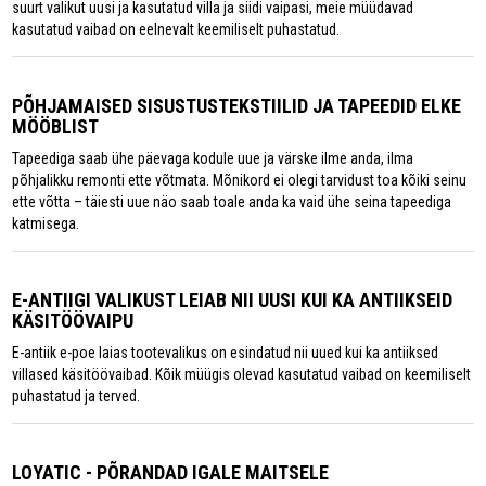
suurt valikut uusi ja kasutatud villa ja siidi vaipasi, meie müüdavad
kasutatud vaibad on eelnevalt keemiliselt puhastatud.
PÕHJAMAISED SISUSTUSTEKSTIILID JA TAPEEDID ELKE
MÖÖBLIST
Tapeediga saab ühe päevaga kodule uue ja värske ilme anda, ilma
põhjalikku remonti ette võtmata. Mõnikord ei olegi tarvidust toa kõiki seinu
ette võtta – täiesti uue näo saab toale anda ka vaid ühe seina tapeediga
katmisega.
E-ANTIIGI VALIKUST LEIAB NII UUSI KUI KA ANTIIKSEID
KÄSITÖÖVAIPU
E-antiik e-poe laias tootevalikus on esindatud nii uued kui ka antiiksed
villased käsitöövaibad. Kõik müügis olevad kasutatud vaibad on keemiliselt
puhastatud ja terved.
LOYATIC - PÕRANDAD IGALE MAITSELE