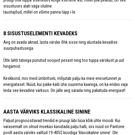
pruugi olla tuppa sisenedes kõige esimene asi, millel pilk peatub, on see
sisustuses alati väga oluline
taustajõud, millel on võime panna täpp i-le.
8 SISUSTUSELEMENTI KEVADEKS
Aeg on avada aknad, lasta värske õhk sisse ning alustada kevadise
suurpuhastusega.
Ütle lahti talvega punutud soojast pesast ning too tuppa värskust ja uut
hingamist.
Keskkond, mis meid ümbritseb, mõjutab palju ka meie enesetunnet ja
energiataset. Nüüd, kui päike käib üha suurema kaarega, on ka endas vaja
leida see kevadine värksus. On jälle aeg särada ning pakatuda energiast!
AASTA VÄRVIKS KLASSIKALINE SININE
Paljud prognoositavad trendid ei pruugi läbi lüüa kõik ühte moodi. Kui
varasemalt on olnud moekas kasutada palju halli, siis nüüd on Pantone
poolt aasta värviks valitud 19-4052 koodiga ’klassikaline sinine’. Ole