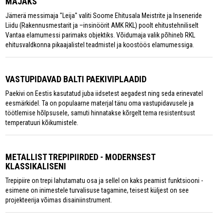
MAJAKS
Jämerä messimaja "Leija" valiti Soome Ehitusala Meistrite ja Inseneride
Liidu (Rakennusmestarit ja –insinöörit AMK RKL) poolt ehitustehniliselt
Vantaa elamumessi parimaks objektiks. Võidumaja valik põhineb RKL
ehitusvaldkonna pikaajalistel teadmistel ja koostöös elamumessiga.
VASTUPIDAVAD BALTI PAEKIVIPLAADID
Paekivi on Eestis kasutatud juba iidsetest aegadest ning seda erinevatel
eesmärkidel. Ta on populaarne materjal tänu oma vastupidavusele ja
töötlemise hõlpsusele, samuti hinnatakse kõrgelt tema resistentsust
temperatuuri kõikumistele.
METALLIST TREPIPIIRDED - MODERNSEST
KLASSIKALISENI
Trepipiire on trepi lahutamatu osa ja sellel on kaks peamist funktsiooni -
esimene on inimestele turvalisuse tagamine, teisest küljest on see
projekteerija võimas disainiinstrument.