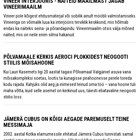
VINEER INTERJÖÖRIS - NÄITEID MAAILMAST JAGAB
VINEERIMAAILM
Vineer pole kõigest ehitusmaterjal või sobilik ainult mööbli valmistamiseks.
Vineeriga on võimalik luua ka interjööris terviklik keskkond, mis hõlmab
endas ka näiteks seina- ja põrandapindu. Vineerimaailm otsis välja mõned
näited, mis on neile enim silma hakanud.
PÕLVAMAALE KERKIS AEROCI PLOKKIDEST NEOGOOTI
STIILIS MÕISAHOONE
Kui Lauri Kasemets ligi 20 aastat tagasi Põlvamaal Valgjärvel asuva vana
mõisakompleksi soetas, lootis ta kunagisse peahoonesse perele toreda
kodu rajada. Kahjuks olid aeg ja inimesed teinud oma töö – vana hoone tuli
maha võtta, kuid selle asemel on kerkinud uus, täiesti ebatavaline neogooti
stiilis loss.
JÄMERÄ CUBUS ON KÕIGI AEGADE PAREMUSELT TEINE
MESSIMAJA
2002. aastal Kotka elamumessile ehitatud Jämerä Cubus tunnistati samal