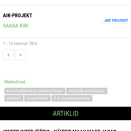
AIK-PROJEKT
SAADA KIRI
1 - 10 teemat 78'st
Märksõnad:
konstruktiivne projekteerimine
ehituslik arhitektuur
arhitekt
sisearhitekt
3 d visualiseerimine
ARTIKLID