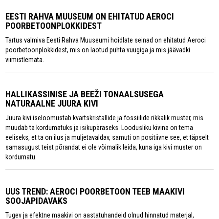
EESTI RAHVA MUUSEUM ON EHITATUD AEROCI
POORBETOONPLOKKIDEST
Tartus valmiva Eesti Rahva Muuseumi hoidlate seinad on ehitatud Aeroci
poorbetoonplokkidest, mis on laotud puhta vuugiga ja mis jäävadki
viimistlemata.
HALLIKASSINISE JA BEEŽI TONAALSUSEGA
NATURAALNE JUURA KIVI
Juura kivi iseloomustab kvartskristallide ja fossiilide rikkalik muster, mis
muudab ta kordumatuks ja isikupäraseks. Loodusliku kivina on tema
eeliseks, et ta on ilus ja muljetavaldav, samuti on positiivne see, et täpselt
samasugust teist põrandat ei ole võimalik leida, kuna iga kivi muster on
kordumatu.
UUS TREND: AEROCI POORBETOON TEEB MAAKIVI
SOOJAPIDAVAKS
Tugev ja efektne maakivi on aastatuhandeid olnud hinnatud materjal,