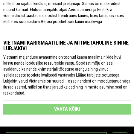
millest on rajatud kindlusi, mõisaid ja elumaju. Samas on maakividest
müürid külmad. Ehitusmaterjalitootjad Aeroc Jämerä ja Eesti Kivi
võimaldavad taastada ajaloolist trendi uues kuues, liites tänapäevastes
ehitistes soojapidava Aeroci poorbetooni kauni maakiviga.
VIETNAMI KARISMAATILINE JA MITMETAHULINE SININE
LUBJAKIVI
Vietnami majanduse avanemine on toonud kaasa maailma riikide huvi
kasvu nende looduslike ressursside vastu. Soodsat mõju on see
avaldanud ka nende kivimaterjali tööstuse arengule ning viinud
sellelaadsete toodete kvaliteedi vastavaks Lääne tarbijate ootustega.
Lubjakivi varud Vietnamis on suured – osad nendest on moodustanud väga
ilusad saared, millel on üsna järsud kalded ning inimeste asumine seal on
raskendatud.
VAATA KÕIKI