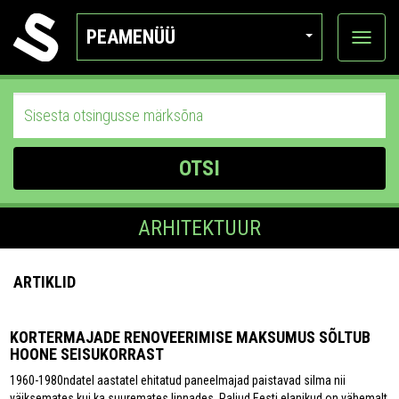
PEAMENÜÜ
Ava
katego
OTSI
ARHITEKTUUR
ARTIKLID
KORTERMAJADE RENOVEERIMISE MAKSUMUS SÕLTUB
HOONE SEISUKORRAST
1960-1980ndatel aastatel ehitatud paneelmajad paistavad silma nii
väiksemates kui ka suuremates linnades. Paljud Eesti elanikud on vähemalt