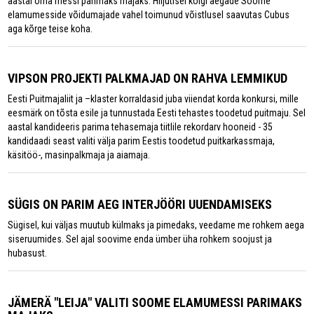
aastal oma messi parimaks majaks. Hiljutisel kõigi aegade Soome
elamumesside võidumajade vahel toimunud võistlusel saavutas Cubus
aga kõrge teise koha.
VIPSON PROJEKTI PALKMAJAD ON RAHVA LEMMIKUD
Eesti Puitmajaliit ja –klaster korraldasid juba viiendat korda konkursi, mille
eesmärk on tõsta esile ja tunnustada Eesti tehastes toodetud puitmaju. Sel
aastal kandideeris parima tehasemaja tiitlile rekordarv hooneid - 35
kandidaadi seast valiti välja parim Eestis toodetud puitkarkassmaja,
käsitöö-, masinpalkmaja ja aiamaja.
SÜGIS ON PARIM AEG INTERJÖÖRI UUENDAMISEKS
Sügisel, kui väljas muutub külmaks ja pimedaks, veedame me rohkem aega
siseruumides. Sel ajal soovime enda ümber üha rohkem soojust ja
hubasust.
JÄMERÄ "LEIJA" VALITI SOOME ELAMUMESSI PARIMAKS