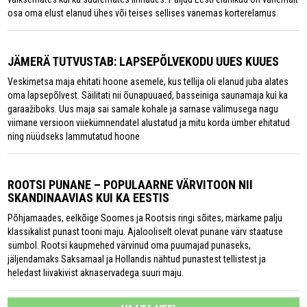
osa oma elust elanud ühes või teises sellises vanemas korterelamus.
JÄMERÄ TUTVUSTAB: LAPSEPÕLVEKODU UUES KUUES
Veskimetsa maja ehitati hoone asemele, kus tellija oli elanud juba alates
oma lapsepõlvest. Säilitati nii õunapuuaed, basseiniga saunamaja kui ka
garaažiboks. Uus maja sai samale kohale ja sarnase välimusega nagu
viimane versioon viiekümnendatel alustatud ja mitu korda ümber ehitatud
ning nüüdseks lammutatud hoone
ROOTSI PUNANE – POPULAARNE VÄRVITOON NII
SKANDINAAVIAS KUI KA EESTIS
Põhjamaades, eelkõige Soomes ja Rootsis ringi sõites, märkame palju
klassikalist punast tooni maju. Ajalooliselt olevat punane värv staatuse
sümbol. Rootsi kaupmehed värvinud oma puumajad punaseks,
jäljendamaks Saksamaal ja Hollandis nähtud punastest tellistest ja
heledast liivakivist aknaservadega suuri maju.