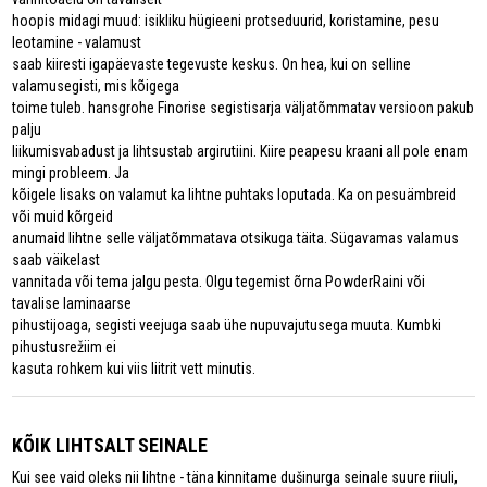
hoopis midagi muud: isikliku hügieeni protseduurid, koristamine, pesu
leotamine - valamust
saab kiiresti igapäevaste tegevuste keskus. On hea, kui on selline
valamusegisti, mis kõigega
toime tuleb. hansgrohe Finorise segistisarja väljatõmmatav versioon pakub
palju
liikumisvabadust ja lihtsustab argirutiini. Kiire peapesu kraani all pole enam
mingi probleem. Ja
kõigele lisaks on valamut ka lihtne puhtaks loputada. Ka on pesuämbreid
või muid kõrgeid
anumaid lihtne selle väljatõmmatava otsikuga täita. Sügavamas valamus
saab väikelast
vannitada või tema jalgu pesta. Olgu tegemist õrna PowderRaini või
tavalise laminaarse
pihustijoaga, segisti veejuga saab ühe nupuvajutusega muuta. Kumbki
pihustusrežiim ei
kasuta rohkem kui viis liitrit vett minutis.
KÕIK LIHTSALT SEINALE
Kui see vaid oleks nii lihtne - täna kinnitame dušinurga seinale suure riiuli,