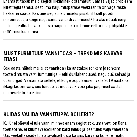
Enamasti tabab meid segisti rikkiminek ootamatult. Samas vajab probleem
kiiret tegutsemist, sest ilma harjumuspärase veekraanita on väga raske
hakkama saada. Kas uue segisti leidmiseks piisab lihtsalt poodi
minemisest ja kõige nägusama variandi valimisest? Paraku nõuab isegi
sellise pealtnäha väikse asja nagu segisti ostmine eeltööd ja põhjalikke
mõõtmisi-kaalumisi.
MUST FURNITUUR VANNITOAS – TREND MIS KASVAB
EDASI
See aasta näitab meile, et vannitoas kasutatakse rohkem ja rohkem
tooteid musta värvi furnituuriga – eriti dušilahendused, nagu dušiseinad ja
dušinurgad. Vaatamata sellele, et kõige populaarsem valik 2019 aastal oli
ikkagi kroom värv, siis tundub, et must värv võib juba järgmisel aastal
esimesele kohale jõuda.
KUIDAS VALIDA VANNITUPPA BOILERIT?
Kui ühel päeval ei tule vanni minnes enam segistist kuuma vett, on üsna
tõenäoline, et kuumaveeboiler on katki läinud ja see tuleb välja vahetada.
Uus veekütteseade tuleb tavaliselt osta ka siis, kui vana boiler ei mahu