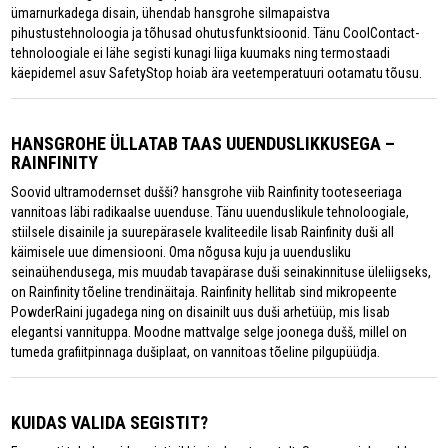
ümarnurkadega disain, ühendab hansgrohe silmapaistva
pihustustehnoloogia ja tõhusad ohutusfunktsioonid. Tänu CoolContact-
tehnoloogiale ei lähe segisti kunagi liiga kuumaks ning termostaadi
käepidemel asuv SafetyStop hoiab ära veetemperatuuri ootamatu tõusu.
HANSGROHE ÜLLATAB TAAS UUENDUSLIKKUSEGA –
RAINFINITY
Soovid ultramodernset dušši? hansgrohe viib Rainfinity tooteseeriaga
vannitoas läbi radikaalse uuenduse. Tänu uuenduslikule tehnoloogiale,
stiilsele disainile ja suurepärasele kvaliteedile lisab Rainfinity duši all
käimisele uue dimensiooni. Oma nõgusa kuju ja uuendusliku
seinaühendusega, mis muudab tavapärase duši seinakinnituse üleliigseks,
on Rainfinity tõeline trendinäitaja. Rainfinity hellitab sind mikropeente
PowderRaini jugadega ning on disainilt uus duši arhetüüp, mis lisab
elegantsi vannituppa. Moodne mattvalge selge joonega dušš, millel on
tumeda grafiitpinnaga dušiplaat, on vannitoas tõeline pilgupüüdja.
KUIDAS VALIDA SEGISTIT?