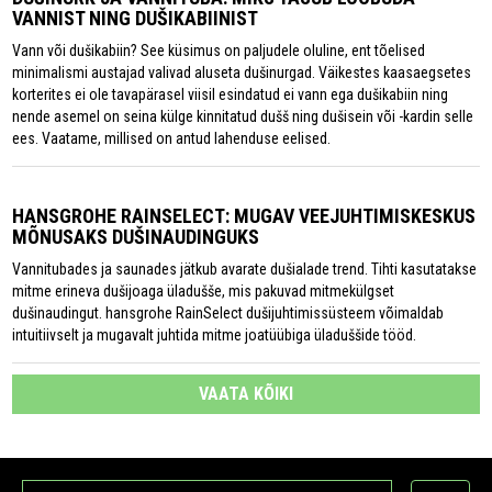
VANNIST NING DUŠIKABIINIST
Vann või dušikabiin? See küsimus on paljudele oluline, ent tõelised
minimalismi austajad valivad aluseta dušinurgad. Väikestes kaasaegsetes
korterites ei ole tavapärasel viisil esindatud ei vann ega dušikabiin ning
nende asemel on seina külge kinnitatud dušš ning dušisein või -kardin selle
ees. Vaatame, millised on antud lahenduse eelised.
HANSGROHE RAINSELECT: MUGAV VEEJUHTIMISKESKUS
MÕNUSAKS DUŠINAUDINGUKS
Vannitubades ja saunades jätkub avarate dušialade trend. Tihti kasutatakse
mitme erineva dušijoaga üladušše, mis pakuvad mitmekülgset
dušinaudingut. hansgrohe RainSelect dušijuhtimissüsteem võimaldab
intuitiivselt ja mugavalt juhtida mitme joatüübiga üladuššide tööd.
VAATA KÕIKI