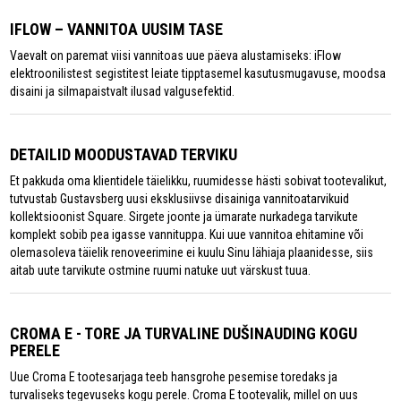
IFLOW – VANNITOA UUSIM TASE
Vaevalt on paremat viisi vannitoas uue päeva alustamiseks: iFlow
elektroonilistest segistitest leiate tipptasemel kasutusmugavuse, moodsa
disaini ja silmapaistvalt ilusad valgusefektid.
DETAILID MOODUSTAVAD TERVIKU
Et pakkuda oma klientidele täielikku, ruumidesse hästi sobivat tootevalikut,
tutvustab Gustavsberg uusi eksklusiivse disainiga vannitoatarvikuid
kollektsioonist Square. Sirgete joonte ja ümarate nurkadega tarvikute
komplekt sobib pea igasse vannituppa. Kui uue vannitoa ehitamine või
olemasoleva täielik renoveerimine ei kuulu Sinu lähiaja plaanidesse, siis
aitab uute tarvikute ostmine ruumi natuke uut värskust tuua.
CROMA E - TORE JA TURVALINE DUŠINAUDING KOGU
PERELE
Uue Croma E tootesarjaga teeb hansgrohe pesemise toredaks ja
turvaliseks tegevuseks kogu perele. Croma E tootevalik, millel on uus