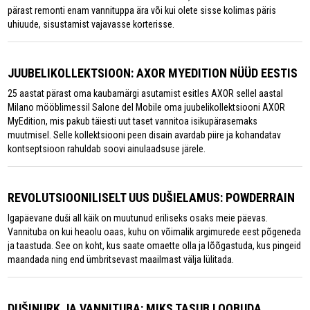
pärast remonti enam vannituppa ära või kui olete sisse kolimas päris
uhiuude, sisustamist vajavasse korterisse.
JUUBELIKOLLEKTSIOON: AXOR MYEDITION NÜÜD EESTIS
25 aastat pärast oma kaubamärgi asutamist esitles AXOR sellel aastal
Milano mööblimessil Salone del Mobile oma juubelikollektsiooni AXOR
MyEdition, mis pakub täiesti uut taset vannitoa isikupärasemaks
muutmisel. Selle kollektsiooni peen disain avardab piire ja kohandatav
kontseptsioon rahuldab soovi ainulaadsuse järele.
REVOLUTSIOONILISELT UUS DUŠIELAMUS: POWDERRAIN
Igapäevane duši all käik on muutunud eriliseks osaks meie päevas.
Vannituba on kui heaolu oaas, kuhu on võimalik argimurede eest põgeneda
ja taastuda. See on koht, kus saate omaette olla ja lõõgastuda, kus pingeid
maandada ning end ümbritsevast maailmast välja lülitada.
DUŠINURK JA VANNITUBA: MIKS TASUB LOOBUDA