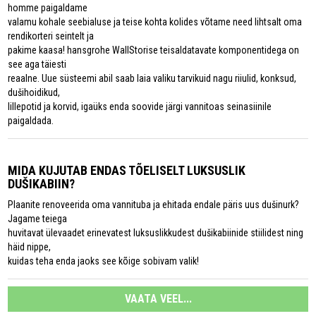
homme paigaldame
valamu kohale seebialuse ja teise kohta kolides võtame need lihtsalt oma
rendikorteri seintelt ja
pakime kaasa! hansgrohe WallStorise teisaldatavate komponentidega on
see aga täiesti
reaalne. Uue süsteemi abil saab laia valiku tarvikuid nagu riiulid, konksud,
dušihoidikud,
lillepotid ja korvid, igaüks enda soovide järgi vannitoas seinasiinile
paigaldada.
MIDA KUJUTAB ENDAS TÕELISELT LUKSUSLIK
DUŠIKABIIN?
Plaanite renoveerida oma vannituba ja ehitada endale päris uus dušinurk?
Jagame teiega
huvitavat ülevaadet erinevatest luksuslikkudest dušikabiinide stiilidest ning
häid nippe,
kuidas teha enda jaoks see kõige sobivam valik!
VAATA VEEL...