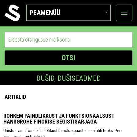
PEAMENÜÜ
Ava
katego
OTSI
DUŠID, DUŠISEADMED
ARTIKLID
ROHKEM PAINDLIKKUST JA FUNKTSIONAALSUST
HANSGROHE FINORISE SEGISTISARJAGA
Unistus vannitoast kui isiklikust heaolu-spaast ei saa tihti teoks. Pere
vannitoaelu on tavaliselt