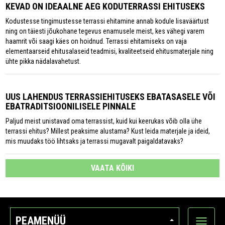
KEVAD ON IDEAALNE AEG KODUTERRASSI EHITUSEKS
Kodustesse tingimustesse terrassi ehitamine annab kodule lisaväärtust
ning on täiesti jõukohane tegevus enamusele meist, kes vähegi varem
haamrit või saagi käes on hoidnud. Terrassi ehitamiseks on vaja
elementaarseid ehitusalaseid teadmisi, kvaliteetseid ehitusmaterjale ning
ühte pikka nädalavahetust.
UUS LAHENDUS TERRASSIEHITUSEKS EBATASASELE VÕI
EBATRADITSIOONILISELE PINNALE
Paljud meist unistavad oma terrassist, kuid kui keerukas võib olla ühe
terrassi ehitus? Millest peaksime alustama? Kust leida materjale ja ideid,
mis muudaks töö lihtsaks ja terrassi mugavalt paigaldatavaks?
VAATA KÕIKI
PEAMENÜÜ
Ava