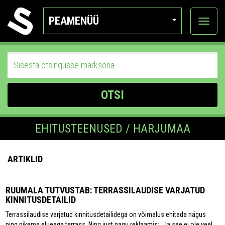
PEAMENÜÜ
Ava
katego
OTSI
EHITUSTEENUSED / HARJUMAA
ARTIKLID
RUUMALA TUTVUSTAB: TERRASSILAUDISE VARJATUD
KINNITUSDETAILID
Terrassilaudise varjatud kinnitusdetailidega on võimalus ehitada nägus
ning pikema elueaga terrass. Ning just nagu reklaamis: „Ja see ei ole veel