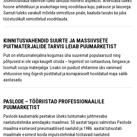
Sisevoodrilaua valimisel tuleb lähtuda mitmest aspektist. Arvestada tuleks
hoone arhitektuuri ja asukohaga ning voodrilaua kuju, paksuse ja laiusega.
Samuti tuleks varakult mõelda viimistluse peale, kaaluda tasuks ka juba
tööstuslikult viimistletud voodrilauda.
KINNITUSVAHENDID SUURTE JA MASSIIVSETE
PUITMATERJALIDE TARVIS LEIAB PUUMARKETIST
Puit on ehitusmaterjalina kogumas üha suuremat populaarsust ning
põhjuseid ei ole vaja kaugelt otsida – tegemist on isetaastuva, hingava ja
loomult sooja materjaliga. Lisaks on puidust ehitamine üks vanimaid
ehitusviise ning õigesti püstitatud ja korrapäraselt hooldatud maja säilib
aastasadu.
PASLODE – TÖÖRIISTAD PROFESSIONAALILE
PUUMARKETIST
Paslode kaubamärki peetakse üheks tuntumaks juhtmevaba
naelutustehnika arendajaks maailmas. 50 aastat tagasi valmistas Paslode
maailma esimesed pneumaatilised naelutid ja 1986. aastal tutvustati
maailmale esimest korda impulsstehnikal töötavaid naeluteid