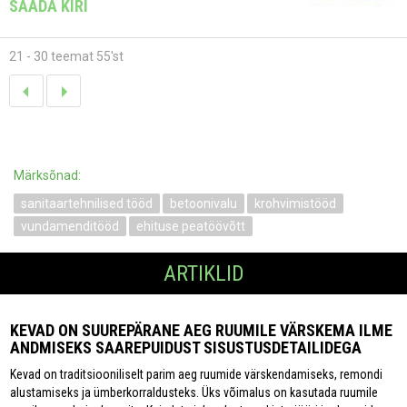
SAADA KIRI
21 - 30 teemat 55'st
Märksõnad:
sanitaartehnilised tööd
betoonivalu
krohvimistööd
vundamenditööd
ehituse peatöövõtt
ARTIKLID
KEVAD ON SUUREPÄRANE AEG RUUMILE VÄRSKEMA ILME
ANDMISEKS SAAREPUIDUST SISUSTUSDETAILIDEGA
Kevad on traditsiooniliselt parim aeg ruumide värskendamiseks, remondi
alustamiseks ja ümberkorraldusteks. Üks võimalus on kasutada ruumile