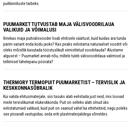
puitkinnituste tarbeks.
PUUMARKET TUTVUSTAB MAJA VÄLISVOODRILAUA
VALIKUID JA VÕIMALUSI
Ilmekas maja puitvälisvooder lisab ehitisele väärtust, kuid kuidas ära tunda
parim variant enda kodu jaoks? Kas peaks eelistama naturaalset voodrit või
oleks mõistlik kasutada tööstuslikult viimistletud voodrilauda? Alustame
algusest – Puumarket annab nõu, millele tuleb välisvoodrilaua valimisel ja
tellimisel tähelepanu pöörata?
THERMORY TERMOPUIT PUUMARKETIST – TERVISLIK JA
KESKKONNASÕBRALIK
Kui valida ehitusmaterjale, siis tasuks alati eelistada just neid, mis loovad
meile tervislikumat elukeskkonda. Puit on selleks alati olnud üks
eelistatumaid valikuid, kuid puit on saanud vahel ka etteheiteid, nagu poleks
see piisavalt vastupidav, seda eriti plastmaterjalidega võrreldes.