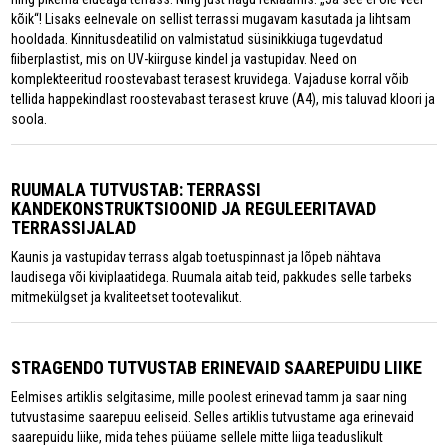
kõik“! Lisaks eelnevale on sellist terrassi mugavam kasutada ja lihtsam
hooldada. Kinnitusdeatilid on valmistatud süsinikkiuga tugevdatud
fiiberplastist, mis on UV-kiirguse kindel ja vastupidav. Need on
komplekteeritud roostevabast terasest kruvidega. Vajaduse korral võib
tellida happekindlast roostevabast terasest kruve (A4), mis taluvad kloori ja
soola.
RUUMALA TUTVUSTAB: TERRASSI
KANDEKONSTRUKTSIOONID JA REGULEERITAVAD
TERRASSIJALAD
Kaunis ja vastupidav terrass algab toetuspinnast ja lõpeb nähtava
laudisega või kiviplaatidega. Ruumala aitab teid, pakkudes selle tarbeks
mitmekülgset ja kvaliteetset tootevalikut.
STRAGENDO TUTVUSTAB ERINEVAID SAAREPUIDU LIIKE
Eelmises artiklis selgitasime, mille poolest erinevad tamm ja saar ning
tutvustasime saarepuu eeliseid. Selles artiklis tutvustame aga erinevaid
saarepuidu liike, mida tehes püüame sellele mitte liiga teaduslikult