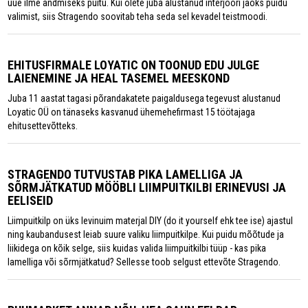
uue ilme andmiseks puitu. Kui olete juba alustanud interjööri jaoks puidu
valimist, siis Stragendo soovitab teha seda sel kevadel teistmoodi.
EHITUSFIRMALE LOYATIC ON TOONUD EDU JULGE
LAIENEMINE JA HEAL TASEMEL MEESKOND
Juba 11 aastat tagasi põranda­katete paigaldusega tegevust alustanud
Loyatic OÜ on tänaseks kasvanud ühemehefirmast 15 töötajaga
ehitusettevõtteks.
STRAGENDO TUTVUSTAB PIKA LAMELLIGA JA
SÕRMJÄTKATUD MÖÖBLI LIIMPUITKILBI ERINEVUSI JA
EELISEID
Liimpuitkilp on üks levinuim materjal DIY (do it yourself ehk tee ise) ajastul
ning kaubandusest leiab suure valiku liimpuitkilpe. Kui puidu mõõtude ja
liikidega on kõik selge, siis kuidas valida liimpuitkilbi tüüp - kas pika
lamelliga või sõrmjätkatud? Sellesse toob selgust ettevõte Stragendo.