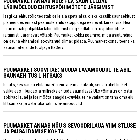
PUUMARKET ANNAB NÕU: HEA SAUN EELDAB
LÄBIMÕELDUD EHITUSPÕHIMÕTETE JÄRGIMIST
Isegi kui ehitustöid teostab selle ala spetsialist, oleks kasulik saunaehitust
planeerides ennast peamiste ehitusetappidega eelnevalt kurssi viia. Hea
saun nõuab põhjalikku läbimõtlemist ning kindlate ehituspõhimõtete
järgimist. Järgnevalt võtabki Puumarket kokku peamise, mida asjatundjad
on sauna ehitamisel soovitanud silmas pidada. Puumarket konsulteeris ka
saunamaterjalide tootjaga HaServ.
PUUMARKET SOOVITAB: MUUDA LAVAMOODULITE ABIL
SAUNAEHITUS LIHTSAKS
Igaüks, kes sauna ehitama või renoveerima hakkab, seisab ühel hetkel
valiku ees – kuidas ja milliseks ehitada saunalava? Üks võimalus on osta
sobivad lauad ja ise mõõta-saagida-kruvida, teine variant on teha oma elu
lihtsamaks ja osta juba valmis lavamoodulid.
PUUMARKET ANNAB NÕU SISEVOODRILAUA VIIMISTLUSE
JA PAIGALDAMISE KOHTA