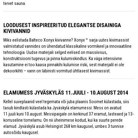
tervet sauna.
LOODUSEST INSPIREERITUD ELEGANTSE DISAINIGA
KIVIVANNID
Miks eelistada Balteco Xonyx kivivanne? Xonyx ™ sarja uutes kivimassist
valmistatud vannides on ühendatud klassikaline vormikeel ja innovaatiline
tehnoloogia. Uudse materjali selged eelised on massiivsus,
konstruktsiooni tugevus ja pinna kulumiskindlus. Ka väga intensiivne
kasutamine ei too kaasa pinnakihi kulumise riski, sest materjalil ei ole
dekoorkihti – vann on läbinisti vormitud ühtlasest kivimassist.
ELAMUMESS JYVÄSKYLÄS 11.JUULI - 10.AUGUST 2014
Kellel suveplaanid veel tegemata või juba plaanis Soomet külastada, siis
tasub kindlasti külastada ka Jyväskylä elamumessi. Mess on avatud
11.juuli kuni 10.august. Messipaigale on kerkinud 37 eramut, lasteaed ja 13-
korruseline tornelamu. On nii üheinimese kodud, kui ka suurte perede
elamud. Jyväskylä asub Helsingist 268 km kaugusel, umbes 3 tunnise
autosõidu kaugusel.