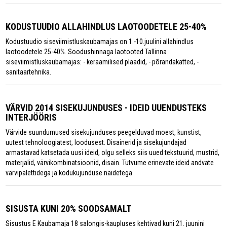
KODUSTUUDIO ALLAHINDLUS LAOTOODETELE 25-40%
Kodustuudio siseviimistluskaubamajas on 1.-10.juulini allahindlus
laotoodetele 25-40%. Soodushinnaga laotooted Tallinna
siseviimistluskaubamajas: - keraamilised plaadid, - põrandakatted, -
sanitaartehnika.
VÄRVID 2014 SISEKUJUNDUSES - IDEID UUENDUSTEKS
INTERJÖÖRIS
Värvide suundumused sisekujunduses peegelduvad moest, kunstist,
uutest tehnoloogiatest, loodusest. Disainerid ja sisekujundajad
armastavad katsetada uusi ideid, olgu selleks siis uued tekstuurid, mustrid,
materjalid, värvikombinatsioonid, disain. Tutvume erinevate ideid andvate
värvipalettidega ja kodukujunduse näidetega.
SISUSTA KUNI 20% SOODSAMALT
Sisustus E Kaubamaja 18 salongis-kaupluses kehtivad kuni 21. juunini