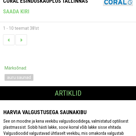
CORAL ESINDUSKAUPLUS TALLINNAS
SAADA KIRI
1 - 10 teemat 38'st
Märksõnad:
auru saunad
ARTIKLID
HARVIA VALGUSTUSEGA SAUNAKIBU
See on moodne ja kena veekibu valgusdioodidega, valmistatud optilisest
plastmassist. Sobib hästi lakke, soovi korral võib lakke sisse ehitada.
Valgusdioodid valgustavad ühtlaselt veekibu, mis omakorda valgustab