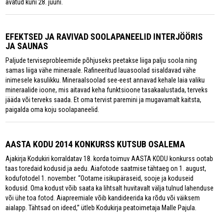
avatud kuni 28. juuni.
EFEKTSED JA RAVIVAD SOOLAPANEELID INTERJÖÖRIS
JA SAUNAS
Paljude terviseprobleemide põhjuseks peetakse liiga palju soola ning
samas liiga vähe mineraale. Rafineeritud lauasoolad sisaldavad vähe
inimesele kasulikku. Mineraalsoolad see-eest annavad kehale laia valiku
mineraalide ioone, mis aitavad keha funktsioone tasakaalustada, terveks
jääda või terveks saada. Et oma tervist paremini ja mugavamalt kaitsta,
paigalda oma koju soolapaneelid.
AASTA KODU 2014 KONKURSS KUTSUB OSALEMA
Ajakirja Kodukiri korraldatav 18. korda toimuv AASTA KODU konkurss ootab
taas toredaid kodusid ja aedu. Aiafotode saatmise tähtaeg on 1. august,
kodufotodel 1. november. “Ootame isikupäraseid, sooje ja koduseid
kodusid. Oma kodust võib saata ka lihtsalt huvitavalt välja tulnud lahenduse
või ühe toa fotod. Aiapreemiale võib kandideerida ka rõdu või väiksem
aialapp. Tähtsad on ideed,” ütleb Kodukirja peatoimetaja Malle Pajula.