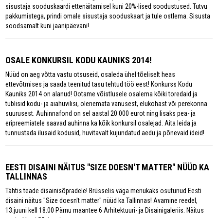
sisustaja sooduskaardi ettenäitamisel kuni 20%-lised soodustused. Tutvu
pakkumistega, prindi omale sisustaja sooduskaart ja tule ostlema. Sisusta
soodsamalt kuni jaanipäevani!
OSALE KONKURSIL KODU KAUNIKS 2014!
Nüüd on aeg võtta vastu otsuseid, osaleda ühel tõeliselt heas
ettevõtmises ja saada teenitud tasu tehtud töö eest! Konkurss Kodu
Kauniks 2014 on alanud! Ootame võistlusele osalema kõiki toredaid ja
tublisid kodu- ja aiahuvilisi, olenemata vanusest, elukohast või perekonna
suurusest. Auhinnafond on sel aastal 20 000 eurot ning lisaks pea- ja
eripreemiatele saavad auhinna ka kõik konkursil osalejad. Aita leida ja
tunnustada ilusaid kodusid, huvitavalt kujundatud aedu ja põnevaid ideid!
EESTI DISAINI NÄITUS "SIZE DOESN'T MATTER" NÜÜD KA
TALLINNAS
Tähtis teade disainisõpradele! Brüsselis väga menukaks osutunud Eesti
disaini näitus "Size doesn't matter" nüüd ka Tallinnas! Avamine reedel,
13.juuni kell 18:00 Pärnu maantee 6 Arhitektuuri- ja Disainigaleriis. Näitus