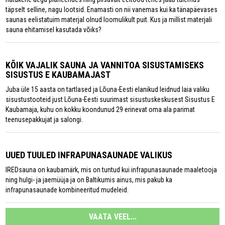
täpselt selline, nagu lootsid. Enamasti on nii vanemas kui ka tänapäevases
saunas eelistatuim materjal olnud loomulikult puit. Kus ja millist materjali
sauna ehitamisel kasutada võiks?
KÕIK VAJALIK SAUNA JA VANNITOA SISUSTAMISEKS
SISUSTUS E KAUBAMAJAST
Juba üle 15 aasta on tartlased ja Lõuna-Eesti elanikud leidnud laia valiku
sisustustooteid just Lõuna-Eesti suurimast sisustuskeskusest Sisustus E
Kaubamaja, kuhu on kokku koondunud 29 erinevat oma ala parimat
teenusepakkujat ja salongi.
UUED TUULED INFRAPUNASAUNADE VALIKUS
IREDsauna on kaubamärk, mis on tuntud kui infrapunasaunade maaletooja
ning hulgi- ja jaemüüja ja on Baltikumis ainus, mis pakub ka
infrapunasaunade kombineeritud mudeleid.
VAATA VEEL...