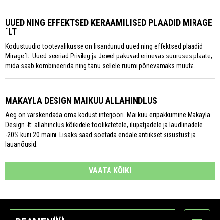
UUED NING EFFEKTSED KERAAMILISED PLAADID MIRAGE
´LT
Kodustuudio tootevalikusse on lisandunud uued ning effektsed plaadid
Mirage´lt. Uued seeriad Privileg ja Jewel pakuvad erinevas suuruses plaate,
mida saab kombineerida ning tänu sellele ruumi põnevamaks muuta.
MAKAYLA DESIGN MAIKUU ALLAHINDLUS
Aeg on värskendada oma kodust interjööri. Mai kuu eripakkumine Makayla
Design -lt: allahindlus kõikidele toolikatetele, ilupatjadele ja laudlinadele
-20% kuni 20.maini. Lisaks saad soetada endale antiikset sisustust ja
lauanõusid.
VAATA KÕIKI