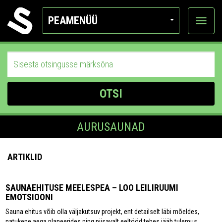
PEAMENÜÜ
Ava
katego
OTSI
AURUSAUNAD
ARTIKLID
SAUNAEHITUSE MEELESPEA – LOO LEILIRUUMI
EMOTSIOONI
Sauna ehitus võib olla väljakutsuv projekt, ent detailselt läbi mõeldes,
natukene aega planeerides ning piisavalt eeltööd tehes jääb tulemus