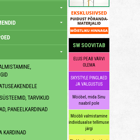
MENDID
POED
SW SOOVITAB
ELUS PEAB VÄRVI
OLEMA
ALMISTAMINE,
GID
SKYSTYLE PINGLAED
JA VALGUSTUS
ATUSEAKENDELE
SÜSTEEMID, TARVIKUD
Mööbel, mida Sinu
naabril pole
AD, PANEELKARDINAD
Mööbli valmistamine
individuaalse tellimuse
järgi
A KARDINAD