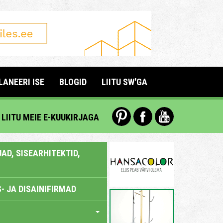
LANEERI ISE
BLOGID
LIITU SW'GA
LIITU MEIE E-KUUKIRJAGA
AD, SISEARHITEKTID,
- JA DISAINIFIRMAD