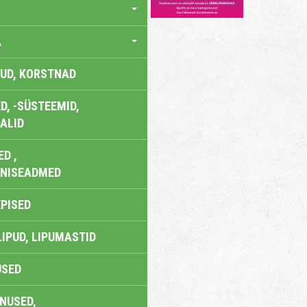
A
UD, KORSTNAD
, -SÜSTEEMID,
ALID
D ,
ONISEADMED
EPISED
LIPUD, LIPUMASTID
USED
NUSED,