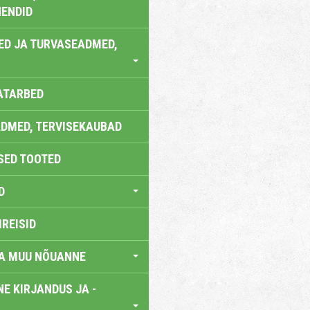
ENDID
ED JA TURVASEADMED,
ATARBED
DMED, TERVISEKAUBAD
SED TOOTED
D
IREISID
JA MUU NÕUANNE
E KIRJANDUS JA -