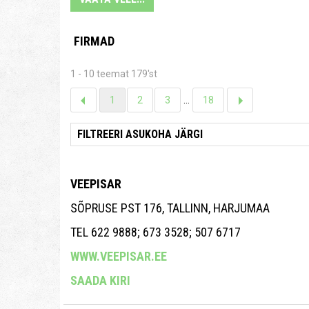
FIRMAD
1 - 10 teemat 179'st
1
2
3
...
18
VEEPISAR
SÕPRUSE PST 176, TALLINN, HARJUMAA
TEL 622 9888; 673 3528; 507 6717
WWW.VEEPISAR.EE
SAADA KIRI