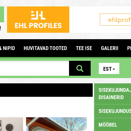
& NIPID
HUVITAVAD TOOTED
TEE ISE
GALERII
P
EST
SISEKUJUNDAJ
DISAINERID
SISEKUJUNDUS
MÖÖBEL