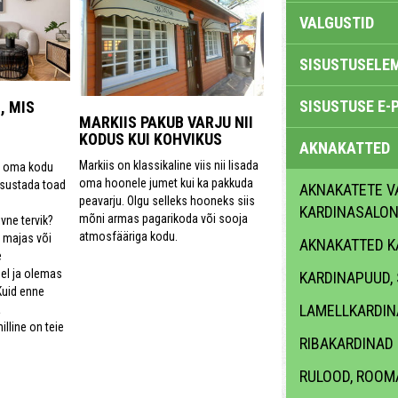
VALGUSTID
SISUSTUSELE
SISUSTUSE E-
, MIS
MARKIIS PAKUB VARJU NII
KODUS KUI KOHVIKUS
AKNAKATTED
Markiis on klassikaline viis nii lisada
s oma kodu
oma hoonele jumet kui ka pakkuda
isustada toad
AKNAKATETE V
peavarju. Olgu selleks hooneks siis
KARDINASALON
mõni armas pagarikoda või sooja
ivne tervik?
atmosfääriga kodu.
e majas või
AKNAKATTED K
e
bel ja olemas
KARDINAPUUD, 
Kuid enne
LAMELLKARDIN
a
illine on teie
RIBAKARDINAD
RULOOD, ROOM