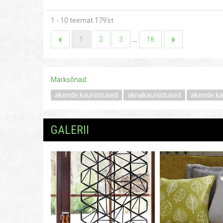
1 - 10 teemat 179'st
1
2
3
...
18
Märksõnad:
akende kaunistused
aknakaunistused
akende ka
GALERII