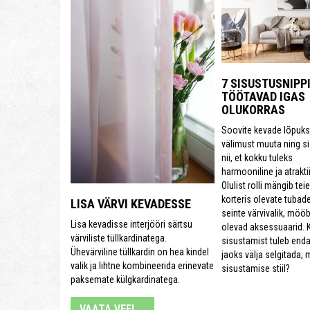
7 SISUSTUSNIPPI
TÖÖTAVAD IGAS
OLUKORRAS
Soovite kevade lõpuk
välimust muuta ning s
nii, et kokku tuleks
harmooniline ja atrakti
Olulist rolli mängib tei
korteris olevate tubad
LISA VÄRVI KEVADESSE
seinte värvivalik, möö
Lisa kevadisse interjööri särtsu
olevad aksessuaarid. 
värviliste tüllkardinatega.
sisustamist tuleb end
Ühevärviline tüllkardin on hea kindel
jaoks välja selgitada, m
valik ja lihtne kombineerida erinevate
sisustamise stiil?
paksemate külgkardinatega.
VAATA VEEL...