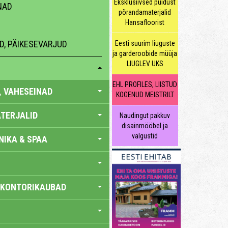
Eksklusiivsed puidust
NAD
põrandamaterjalid
Hansafloorist
D, PÄIKESEVARJUD
Eesti suurim liuguste
ja garderoobide müüja
LIUGLEV UKS
EHL PROFILES, LIISTUD
, VAHESEINAD
KOGENUD MEISTRILT
TERJALID
Naudingut pakkuv
disainmööbel ja
valgustid
IKA & SPAA
 KONTORIKAUBAD