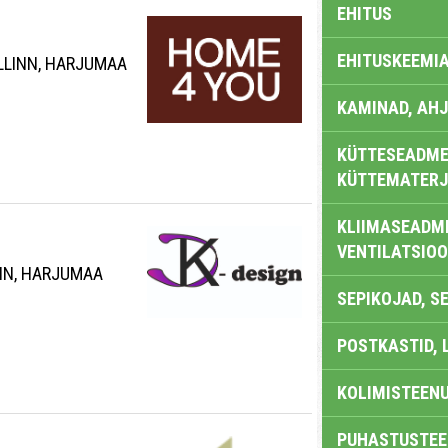
EHITUS
EHITUSKEEMI
ALLINN, HARJUMAA
KAMINAD, AHJ
KÜTTESEADMED
KÜTTEMATERJ
KLIIMASEADME
VENTILATSIO
INN, HARJUMAA
SEPIKOJAD, S
POSTKASTID, 
KOLIMISTEEN
PUHASTUSTEE