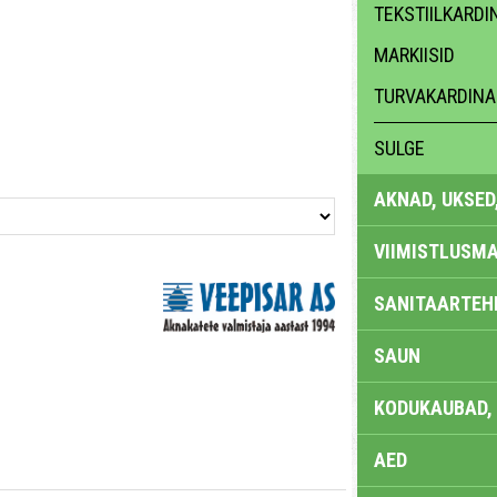
TEKSTIILKARDI
MARKIISID
TURVAKARDINA
SULGE
AKNAD, UKSED
VIIMISTLUSMA
SANITAARTEHN
SAUN
KODUKAUBAD,
AED