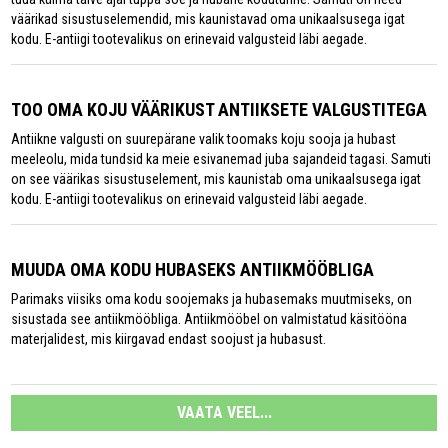
väärikad sisustuselemendid, mis kaunistavad oma unikaalsusega igat
kodu. E-antiigi tootevalikus on erinevaid valgusteid läbi aegade.
TOO OMA KOJU VÄÄRIKUST ANTIIKSETE VALGUSTITEGA
Antiikne valgusti on suurepärane valik toomaks koju sooja ja hubast
meeleolu, mida tundsid ka meie esivanemad juba sajandeid tagasi. Samuti
on see väärikas sisustuselement, mis kaunistab oma unikaalsusega igat
kodu. E-antiigi tootevalikus on erinevaid valgusteid läbi aegade.
MUUDA OMA KODU HUBASEKS ANTIIKMÖÖBLIGA
Parimaks viisiks oma kodu soojemaks ja hubasemaks muutmiseks, on
sisustada see antiikmööbliga. Antiikmööbel on valmistatud käsitööna
materjalidest, mis kiirgavad endast soojust ja hubasust.
VAATA VEEL...