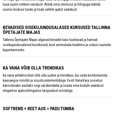
tuua ruumi rohkem värskust. Antiik oma olemuse ja hõnguga tekitab
ruumis koduse tunde ja lisab sellele ajatut väärikust.
KEVADISED SISEKUJUNDUSALASED KURSUSED TALLINNA
ÕPETAJATE MAJAS
Tallinna Õpetajate Majas algavad kevadel taas huvitavad ja harivad
sisekujundusalased koolitused, kust ammutada teadmisi ja oskusi ruumide
kujundamiseks.
KA VANA VÕIB OLLA TRENDIKAS
Ka vana antiikmööbel võib olla uudne ja trendikas, kui seda kombineerida
kaasaegse mööbli ja sisustuselementidega. Eesti VanaVara soovitus
käesolevaks aastaks ongi värskendada ja lisada oma kodule väärikust
elegantse ajaloohõngulise täispuidust mööbliga.
SOFTREND + REET AUS = PADI/TUMBA