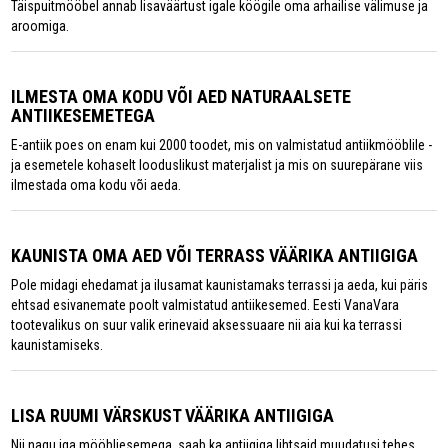
Täispuitmööbel annab lisaväärtust igale köögile oma arhailise välimuse ja
aroomiga.
ILMESTA OMA KODU VÕI AED NATURAALSETE
ANTIIKESEMETEGA
E-antiik poes on enam kui 2000 toodet, mis on valmistatud antiikmööblile -
ja esemetele kohaselt looduslikust materjalist ja mis on suurepärane viis
ilmestada oma kodu või aeda.
KAUNISTA OMA AED VÕI TERRASS VÄÄRIKA ANTIIGIGA
Pole midagi ehedamat ja ilusamat kaunistamaks terrassi ja aeda, kui päris
ehtsad esivanemate poolt valmistatud antiikesemed. Eesti VanaVara
tootevalikus on suur valik erinevaid aksessuaare nii aia kui ka terrassi
kaunistamiseks.
LISA RUUMI VÄRSKUST VÄÄRIKA ANTIIGIGA
Nii nagu iga mööbliesemega, saab ka antiigiga lihtsaid muudatusi tehes