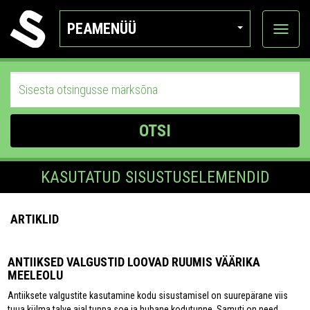
PEAMENÜÜ
Ava
katego
OTSI
KASUTATUD SISUSTUSELEMENDID
ARTIKLID
ANTIIKSED VALGUSTID LOOVAD RUUMIS VÄÄRIKA
MEELEOLU
Antiiksete valgustite kasutamine kodu sisustamisel on suurepärane viis
tuua külma talve ajal tuppa soe ja hubane kodutunne. Samuti on need