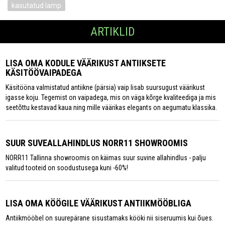
kasutatud lamp
ARTIKLID
LISA OMA KODULE VÄÄRIKUST ANTIIKSETE
KÄSITÖÖVAIPADEGA
Käsitööna valmistatud antiikne (pärsia) vaip lisab suursugust väärikust
igasse koju. Tegemist on vaipadega, mis on väga kõrge kvaliteediga ja mis
seetõttu kestavad kaua ning mille väärikas elegants on aegumatu klassika.
SUUR SUVEALLAHINDLUS NORR11 SHOWROOMIS
NORR11 Tallinna showroomis on käimas suur suvine allahindlus - palju
valitud tooteid on soodustusega kuni -60%!
LISA OMA KÖÖGILE VÄÄRIKUST ANTIIKMÖÖBLIGA
Antiikmööbel on suurepärane sisustamaks kööki nii siseruumis kui õues.