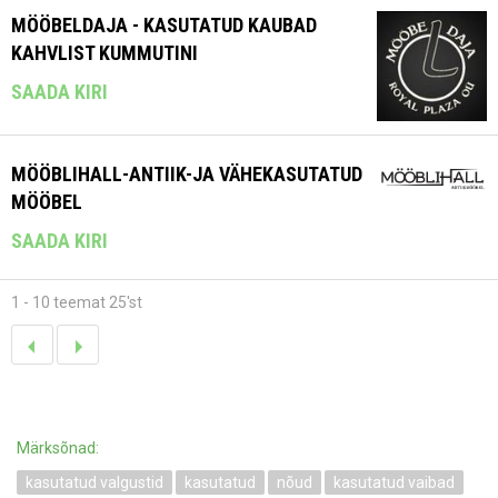
MÖÖBELDAJA - KASUTATUD KAUBAD
KAHVLIST KUMMUTINI
SAADA KIRI
MÖÖBLIHALL-ANTIIK-JA VÄHEKASUTATUD
MÖÖBEL
SAADA KIRI
1 - 10 teemat 25'st
Märksõnad:
kasutatud valgustid
kasutatud
nõud
kasutatud vaibad