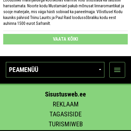
Looduslike materjalidega kooskõlas elamise võib sisustada ka talustiili
harrastamata. Noorte kodu Mustamäel pakub mõnusat linnaromantikat ja
sooje materjale, mis väga hästi sobivad ka paneelmajja. Võistlusel Kodu
kauniks pälvisid Triinu Laurits ja Paul Raid loodussõbraliku kodu eest
auhinna 1500 eurot Safranilt.
VAATA KÕIKI
PEAMENÜÜ
Ava
kategoo
Sisustusweb.ee
REKLAAM
TAGASISIDE
TURISMIWEB