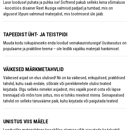
Lase loodusel puhata ja puhka ise! Softrend pakub selleks kena võimaluse
- koostöös disainer Reet Ausiga valmisid padjad ja tumbad, mis on
algusest lõpuni valminud materjalist, mis tootmisest üle jääb.
TAPEEDIST ÜHT- JA TEISTPIDI
Muuda kodu isikupäraseks enda loodud seinakaunistusega! Uuskasutus on
populaarne ja praktiline teema – ole leidlik vajaliku materjali hankimisel.
VÄIKESED MÄRKMETAHVLID
Väikesed asjad on elus olulised! Nii on ka väikesed, erikujulised, praktilised
tahvlid, kuhu saab endale, sõbrale või pereliikmetele olulisi teateid
kirjutada. Olgu selleks nimekiri asjadest, mis vajalik poest osta või lapse
trenniajad või mõni tore üritus, mis ei tohiks meelest minna. Seinapealsed
tahvlid on selleks tänuväärne paik, kuhu kirjutada või paigutada teateid.
UNISTUS VIIS MÄELE