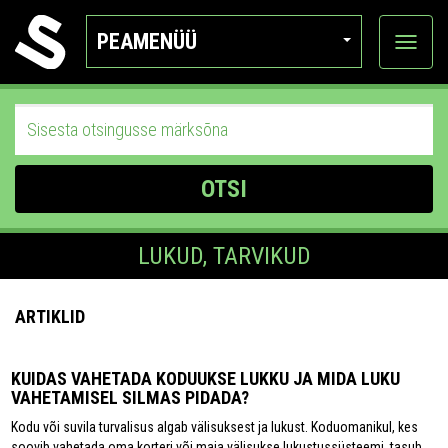
PEAMENÜÜ
Ava
katego
OTSI
LUKUD, TARVIKUD
ARTIKLID
KUIDAS VAHETADA KODUUKSE LUKKU JA MIDA LUKU
VAHETAMISEL SILMAS PIDADA?
Kodu või suvila turvalisus algab välisuksest ja lukust. Koduomanikul, kes
soovib vahetada oma korteri või maja välisukse lukustussüsteemi, tasub