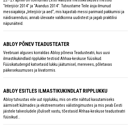
"Interjöör 2014" ja "Aiandus 2014". Tutvustame Teile äsja ilmunud
messiajakirja „Interjöör ja aed“, mis kajastab messi parimaid pakkumisi ja
näidisarendusi, annab ülevaate valdkonna uudistest ja jagab praktilisi
näpunäiteid.
ABLOY PÕNEV TEADUSTEATER
Veebruari alguses korraldas Abloy põneva Teadusteatri, kus uusi
ilmastikukindlaid ripplukke testisid Ahhaa-keskuse füüsikud.
Füüsikatudengid katsetasid lukku jäätumisel, merevees, põletavas
päikesekuumuses ja liivatormis.
ABLOY ESITLES ILMASTIKUKINDLAT RIPPLUKKU
Abloy tutvustas eile uut ripplukku, mis on ette nähtud kasutamiseks
äärmiselt külmades ja ekstreemsetes välistingimustes ja mis peab Eesti
jäistele talveoludele jõuliselt vastu, tõestasid Ahhaa-keskuse teadusteatri
füüsikud...