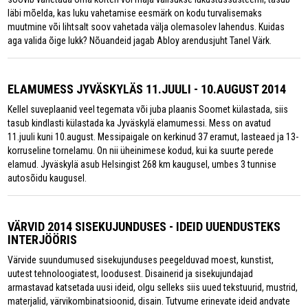
läbi mõelda, kas luku vahetamise eesmärk on kodu turvalisemaks
muutmine või lihtsalt soov vahetada välja olemasolev lahendus. Kuidas
aga valida õige lukk? Nõuandeid jagab Abloy arendusjuht Tanel Värk.
ELAMUMESS JYVÄSKYLÄS 11.JUULI - 10.AUGUST 2014
Kellel suveplaanid veel tegemata või juba plaanis Soomet külastada, siis
tasub kindlasti külastada ka Jyväskylä elamumessi. Mess on avatud
11.juuli kuni 10.august. Messipaigale on kerkinud 37 eramut, lasteaed ja 13-
korruseline tornelamu. On nii üheinimese kodud, kui ka suurte perede
elamud. Jyväskylä asub Helsingist 268 km kaugusel, umbes 3 tunnise
autosõidu kaugusel.
VÄRVID 2014 SISEKUJUNDUSES - IDEID UUENDUSTEKS
INTERJÖÖRIS
Värvide suundumused sisekujunduses peegelduvad moest, kunstist,
uutest tehnoloogiatest, loodusest. Disainerid ja sisekujundajad
armastavad katsetada uusi ideid, olgu selleks siis uued tekstuurid, mustrid,
materjalid, värvikombinatsioonid, disain. Tutvume erinevate ideid andvate