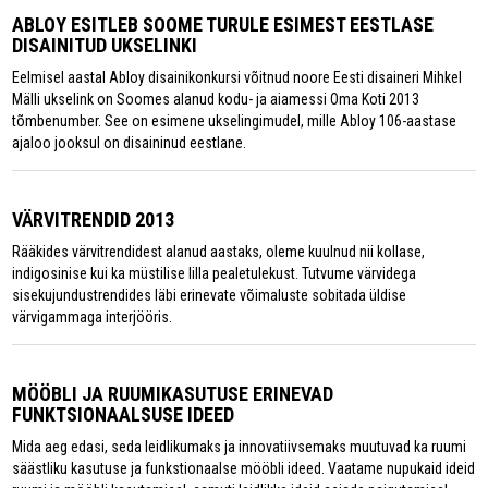
ABLOY ESITLEB SOOME TURULE ESIMEST EESTLASE
DISAINITUD UKSELINKI
Eelmisel aastal Abloy disainikonkursi võitnud noore Eesti disaineri Mihkel
Mälli ukselink on Soomes alanud kodu- ja aiamessi Oma Koti 2013
tõmbenumber. See on esimene ukselingimudel, mille Abloy 106-aastase
ajaloo jooksul on disaininud eestlane.
VÄRVITRENDID 2013
Rääkides värvitrendidest alanud aastaks, oleme kuulnud nii kollase,
indigosinise kui ka müstilise lilla pealetulekust. Tutvume värvidega
sisekujundustrendides läbi erinevate võimaluste sobitada üldise
värvigammaga interjööris.
MÖÖBLI JA RUUMIKASUTUSE ERINEVAD
FUNKTSIONAALSUSE IDEED
Mida aeg edasi, seda leidlikumaks ja innovatiivsemaks muutuvad ka ruumi
säästliku kasutuse ja funkstionaalse mööbli ideed. Vaatame nupukaid ideid