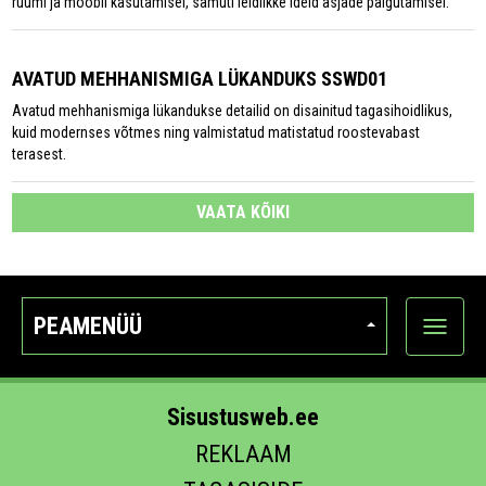
ruumi ja mööbli kasutamisel, samuti leidlikke ideid asjade paigutamisel.
AVATUD MEHHANISMIGA LÜKANDUKS SSWD01
Avatud mehhanismiga lükandukse detailid on disainitud tagasihoidlikus,
kuid modernses võtmes ning valmistatud matistatud roostevabast
terasest.
VAATA KÕIKI
PEAMENÜÜ
Ava
kategoo
Sisustusweb.ee
REKLAAM