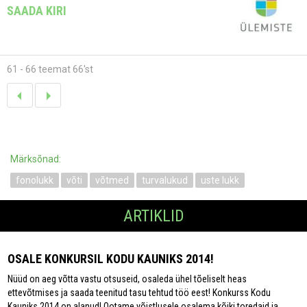
SAADA KIRI
61 - 66 teemat 66'st
Märksõnad:
fonolukk
võti
võtmed
turvalukud
uste lukk
ARTIKLID
OSALE KONKURSIL KODU KAUNIKS 2014!
Nüüd on aeg võtta vastu otsuseid, osaleda ühel tõeliselt heas
ettevõtmises ja saada teenitud tasu tehtud töö eest! Konkurss Kodu
Kauniks 2014 on alanud! Ootame võistlusele osalema kõiki toredaid ja