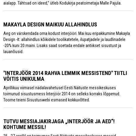
aialapp. Tähtsad on ideed,” ütleb Kodukirja peatoimetaja Malle Pajula.
MAKAYLA DESIGN MAIKUU ALLAHINDLUS
Aeg on värskendada oma kodust interjööri. Mai kuu eripakkumine Makayla
Design -lt: allahindlus kõikidele toolikatetele, ilupatjadele ja laudlinadele
-20% kuni 20.maini. Lisaks saad soetada endale antiikset sisustust ja
lauanõusid.
"INTERJÖÖR 2014 RAHVA LEMMIK MESSISTEND" TIITLI
VÕITIS UNIKULMA
Aprillikuu viimasel nädalavahetusel Eesti Näituste messikeskuses
toimunud sisustusmess Interjöör 2014 on selleks korraks lõppenud.
Toome teieni Sisustuswebi esmased kokkuvõtted.
TUTVU MESSIAJAKIRJAGA „INTERJÖÖR JA AED“!
KOHTUME MESSIL!
25.- 27.aprillil on toimumas Eesti Näituste messikeskuses messid