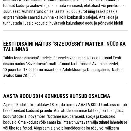
tublisid kodu- ja aiahuvilisi, olenemata vanusest, elukohast või perekonna
suurusest. Auhinnafond on sel aastal 20 000 eurot ning lisaks pea- ja
eripreemiatele saavad auhinna ka kõik konkursil osalejad. Aita leida ja
tunnustada ilusaid kodusid, huvitavalt kujundatud aedu ja põnevaid ideid!
EESTI DISAINI NÄITUS "SIZE DOESN'T MATTER" NÜÜD KA
TALLINNAS
Tähtis teade disainisõpradele! Brüsselis väga menukaks osutunud Eesti
disaini näitus "Size doesn't matter" nüüd ka Tallinnas! Avamine reedel,
13.juuni kell 18:00 Pärnu maantee 6 Arhitektuuri- ja Disainigaleriis. Näitus
avatud kuni 28. juuni.
AASTA KODU 2014 KONKURSS KUTSUB OSALEMA
Ajakirja Kodukiri korraldatav 18. korda toimuv AASTA KODU konkurss ootab
taas toredaid kodusid ja aedu. Aiafotode saatmise tähtaeg on 1. august,
kodufotodel 1. november. “Ootame isikupäraseid, sooje ja koduseid
kodusid. Oma kodust võib saata ka lihtsalt huvitavalt välja tulnud lahenduse
või ühe toa fotod. Aiapreemiale võib kandideerida ka rõdu või väiksem