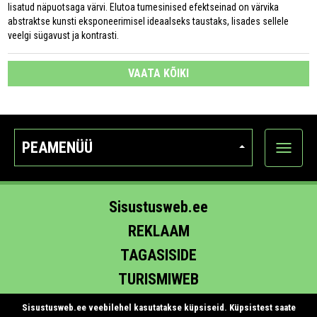
lisatud näpuotsaga värvi. Elutoa tumesinised efektseinad on värvika
abstraktse kunsti eksponeerimisel ideaalseks taustaks, lisades sellele
veelgi sügavust ja kontrasti.
VAATA KÕIKI
PEAMENÜÜ
Ava
kategoo
Sisustusweb.ee
REKLAAM
TAGASISIDE
TURISMIWEB
EHITUS.EE
Sisustusweb.ee veebilehel kasutatakse küpsiseid. Küpsistest saate