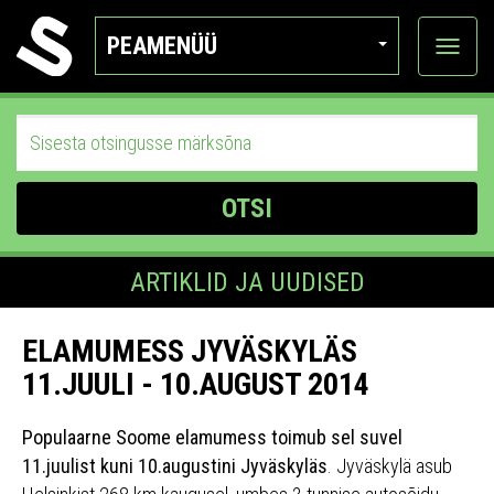
PEAMENÜÜ
Ava
katego
OTSI
ARTIKLID JA UUDISED
ELAMUMESS JYVÄSKYLÄS
11.JUULI - 10.AUGUST 2014
Populaarne Soome elamumess toimub sel suvel
11.juulist kuni 10.augustini Jyväskyläs
. Jyväskylä asub