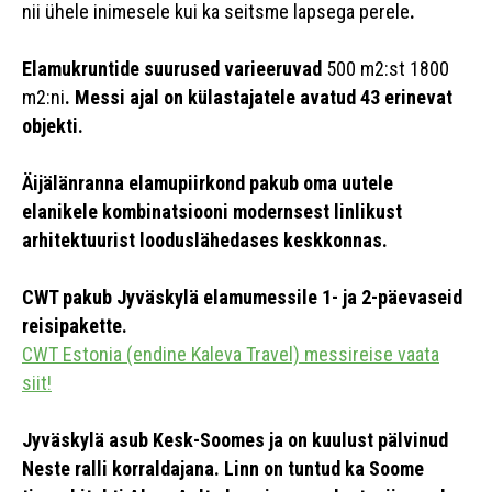
nii ühele inimesele kui ka seitsme lapsega perele
.
Elamukruntide suurused varieeruvad
500 m2:st 1800
m2:ni
. Messi ajal on külastajatele avatud
43 erinevat
objekti.
Äijälänranna elamupiirkond pakub oma uutele
elanikele kombinatsiooni modernsest linlikust
arhitektuurist looduslähedases keskkonnas.
CWT pakub Jyväskylä elamumessile 1- ja 2-päevaseid
reisipakette.
CWT Estonia (endine Kaleva Travel) messireise vaata
siit!
Jyväskylä asub Kesk-Soomes ja on kuulust pälvinud
Neste ralli korraldajana. Linn on tuntud ka Soome