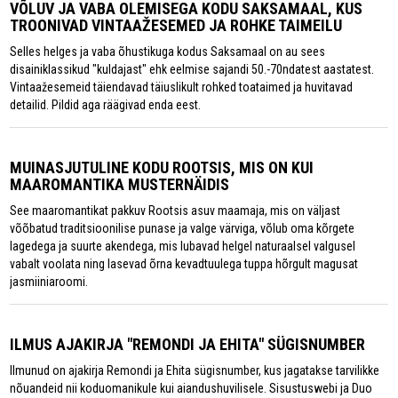
VÕLUV JA VABA OLEMISEGA KODU SAKSAMAAL, KUS
TROONIVAD VINTAAŽESEMED JA ROHKE TAIMEILU
Selles helges ja vaba õhustikuga kodus Saksamaal on au sees
disainiklassikud "kuldajast" ehk eelmise sajandi 50.-70ndatest aastatest.
Vintaažesemeid täiendavad täiuslikult rohked toataimed ja huvitavad
detailid. Pildid aga räägivad enda eest.
MUINASJUTULINE KODU ROOTSIS, MIS ON KUI
MAAROMANTIKA MUSTERNÄIDIS
See maaromantikat pakkuv Rootsis asuv maamaja, mis on väljast
võõbatud traditsioonilise punase ja valge värviga, võlub oma kõrgete
lagedega ja suurte akendega, mis lubavad helgel naturaalsel valgusel
vabalt voolata ning lasevad õrna kevadtuulega tuppa hõrgult magusat
jasmiiniaroomi.
ILMUS AJAKIRJA "REMONDI JA EHITA" SÜGISNUMBER
Ilmunud on ajakirja Remondi ja Ehita sügisnumber, kus jagatakse tarvilikke
nõuandeid nii koduomanikule kui aiandushuvilisele. Sisustuswebi ja Duo