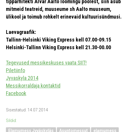
tipparhitekti Alvar Aalto loomingu poolest, siin asub
mitmeid teatreid, muuseume sh Aalto muuseum,
ülikool ja toimub rohkelt erinevaid kultuurisündmusi.
Laevagraafik:
Tallinn-Helsinki Viking Express kell 07.00-09.15
Helsinki-Tallinn Viking Express kell 21.30-00.00
Tegevused messikeskuses vaata SIIT!
Piletiinfo
Jyvaskyla 2014
Messikorraldaja kontaktid
Facebook
Sisestatud: 14.07.2014
Sildid:
Elamumess Jyväskyläs
Asuntomessut
elamumess