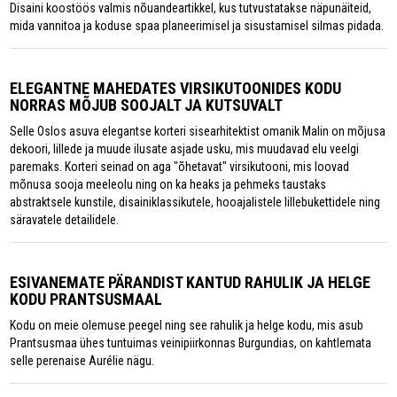
Disaini koostöös valmis nõuandeartikkel, kus tutvustatakse näpunäiteid,
mida vannitoa ja koduse spaa planeerimisel ja sisustamisel silmas pidada.
ELEGANTNE MAHEDATES VIRSIKUTOONIDES KODU
NORRAS MÕJUB SOOJALT JA KUTSUVALT
Selle Oslos asuva elegantse korteri sisearhitektist omanik Malin on mõjusa
dekoori, lillede ja muude ilusate asjade usku, mis muudavad elu veelgi
paremaks. Korteri seinad on aga "õhetavat" virsikutooni, mis loovad
mõnusa sooja meeleolu ning on ka heaks ja pehmeks taustaks
abstraktsele kunstile, disainiklassikutele, hooajalistele lillebukettidele ning
säravatele detailidele.
ESIVANEMATE PÄRANDIST KANTUD RAHULIK JA HELGE
KODU PRANTSUSMAAL
Kodu on meie olemuse peegel ning see rahulik ja helge kodu, mis asub
Prantsusmaa ühes tuntuimas veinipiirkonnas Burgundias, on kahtlemata
selle perenaise Aurélie nägu.