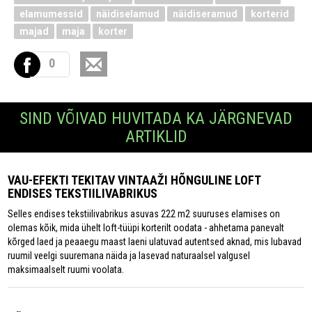
elamumessid
näidiselamud
näidiseramud
korterid
majad
maja
korter
0
SIND VÕIVAD HUVITADA KA JÄRGNEVAD
ARTIKLID
VAU-EFEKTI TEKITAV VINTAAŽI HÕNGULINE LOFT
ENDISES TEKSTIILIVABRIKUS
Selles endises tekstiilivabrikus asuvas 222 m2 suuruses elamises on
olemas kõik, mida ühelt loft-tüüpi korterilt oodata - ahhetama panevalt
kõrged laed ja peaaegu maast laeni ulatuvad autentsed aknad, mis lubavad
ruumil veelgi suuremana näida ja lasevad naturaalsel valgusel
maksimaalselt ruumi voolata.