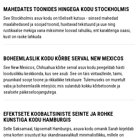
MAHEDATES TOONIDES HINGEGA KODU STOCKHOLMIS
See Stockholmis asuv kodu on tõeliselt kutsuv - siinsed mahedad
maalähedased ja soojad toonid, huvitavad tekstuurid ja uue ning
rustikaalse mekiga vana miksimine loovad rahuliku, ent karakteriga oaasi,
kust on raske lahkuda.
BOHEEMLASLIK KODU KÕRBE SERVAL NEW MEXICOS
See New Mexicos, Chihuahua kõrbe serval asuv kodu peegeldab hästi
looduslikku keskkonda, kus see asub. See on täis vintaažleide, taimi,
pruunikaid sooje toone ja rikkalikke tekstuure. Tulemuseks on muretult
vaba ja boheemlaslik interjöör, mis sulandub kokku kõrbetoonide ja
sealsete päikeseloojangutega.
EFEKTSETE KOOBALTSINISTE SEINTE JA ROHKE
KUNSTIGA KODU HAMBURGIS
Selle Saksamaal, täpsemalt Hamburgis, asuva kodu omanik Sarah kirjeldab
oma korteri sisustust kui skandinaavialikult minimalistlikku, millele on