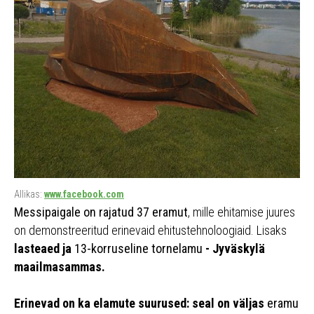
Allikas:
www.facebook.com
Messipaigale on rajatud 37 eramut
, mille ehitamise juures
on demonstreeritud erinevaid ehitustehnoloogiaid. Lisaks
lasteaed ja
13-korruseline tornelamu
- Jyväskylä
maailmasammas.
Erinevad on ka elamute suurused: seal on väljas
eramu