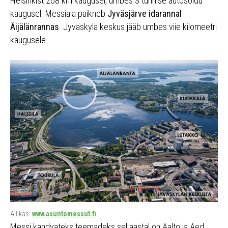
Helsinkist 268 km kaugusel, umbes 3 tunnise autosõidu
kaugusel. Messiala paikneb
Jyväsjärve idarannal
Äijälänrannas
. Jyväskylä keskus jääb umbes viie kilomeetri
kaugusele.
Allikas:
www.asuntomessut.fi
Messi kandvateks teemadeks sel aastal on Aalto ja Aed.