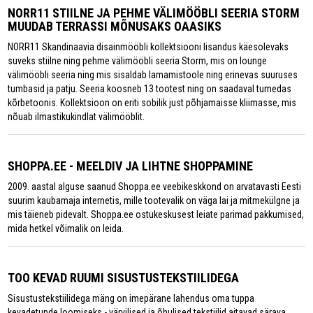
NORR11 STIILNE JA PEHME VÄLIMÖÖBLI SEERIA STORM
MUUDAB TERRASSI MÕNUSAKS OAASIKS
NORR11 Skandinaavia disainmööbli kollektsiooni lisandus käesolevaks
suveks stiilne ning pehme välimööbli seeria Storm, mis on lounge
välimööbli seeria ning mis sisaldab lamamistoole ning erinevas suuruses
tumbasid ja patju. Seeria koosneb 13 tootest ning on saadaval tumedas
kõrbetoonis. Kollektsioon on eriti sobilik just põhjamaisse kliimasse, mis
nõuab ilmastikukindlat välimööblit.
SHOPPA.EE - MEELDIV JA LIHTNE SHOPPAMINE
2009. aastal alguse saanud Shoppa.ee veebikeskkond on arvatavasti Eesti
suurim kaubamaja internetis, mille tootevalik on väga lai ja mitmekülgne ja
mis täieneb pidevalt. Shoppa.ee ostukeskusest leiate parimad pakkumised,
mida hetkel võimalik on leida.
TOO KEVAD RUUMI SISUSTUSTEKSTIILIDEGA
Sisustustekstiilidega mäng on imepärane lahendus oma tuppa
kevadetunde loomiseks - värvilised ja õhulised tekstiilid aitavad särava