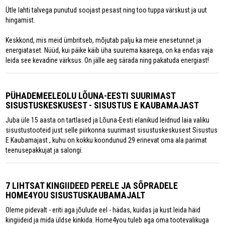
Ütle lahti talvega punutud soojast pesast ning too tuppa värskust ja uut
hingamist.
Keskkond, mis meid ümbritseb, mõjutab palju ka meie enesetunnet ja
energiataset. Nüüd, kui päike käib üha suurema kaarega, on ka endas vaja
leida see kevadine värksus. On jälle aeg särada ning pakatuda energiast!
PÜHADEMEELEOLU LÕUNA-EESTI SUURIMAST
SISUSTUSKESKUSEST - SISUSTUS E KAUBAMAJAST
Juba üle 15 aasta on tartlased ja Lõuna-Eesti elanikud leidnud laia valiku
sisustustooteid just selle piirkonna suurimast sisustuskeskusest Sisustus
E Kaubamajast , kuhu on kokku koondunud 29 erinevat oma ala parimat
teenusepakkujat ja salongi.
7 LIHTSAT KINGIIDEED PERELE JA SÕPRADELE
HOME4YOU SISUSTUSKAUBAMAJALT
Oleme pidevalt - eriti aga jõulude eel - hädas, kuidas ja kust leida häid
kingiideid ja mida üldse kinkida. Home4you tuleb aga oma tootevalikuga