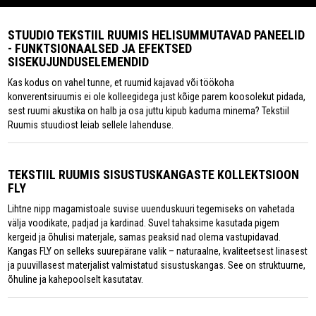
STUUDIO TEKSTIIL RUUMIS HELISUMMUTAVAD PANEELID
- FUNKTSIONAALSED JA EFEKTSED
SISEKUJUNDUSELEMENDID
Kas kodus on vahel tunne, et ruumid kajavad või töökoha
konverentsiruumis ei ole kolleegidega just kõige parem koosolekut pidada,
sest ruumi akustika on halb ja osa juttu kipub kaduma minema? Tekstiil
Ruumis stuudiost leiab sellele lahenduse.
TEKSTIIL RUUMIS SISUSTUSKANGASTE KOLLEKTSIOON
FLY
Lihtne nipp magamistoale suvise uuenduskuuri tegemiseks on vahetada
välja voodikate, padjad ja kardinad. Suvel tahaksime kasutada pigem
kergeid ja õhulisi materjale, samas peaksid nad olema vastupidavad.
Kangas FLY on selleks suurepärane valik – naturaalne, kvaliteetsest linasest
ja puuvillasest materjalist valmistatud sisustuskangas. See on struktuurne,
õhuline ja kahepoolselt kasutatav.