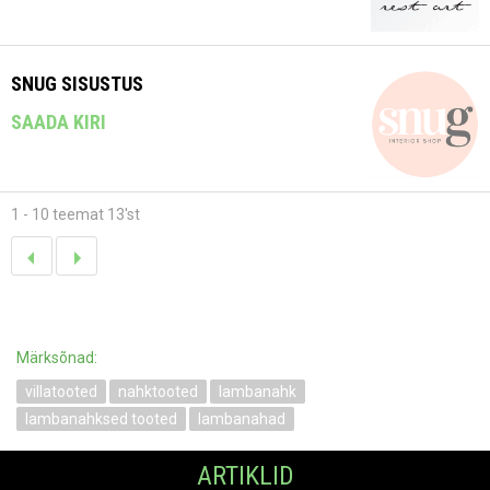
SNUG SISUSTUS
SAADA KIRI
1 - 10 teemat 13'st
Märksõnad:
villatooted
nahktooted
lambanahk
lambanahksed tooted
lambanahad
ARTIKLID