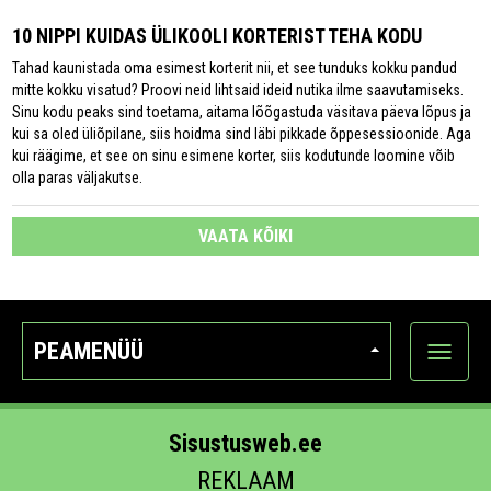
10 NIPPI KUIDAS ÜLIKOOLI KORTERIST TEHA KODU
Tahad kaunistada oma esimest korterit nii, et see tunduks kokku pandud
mitte kokku visatud? Proovi neid lihtsaid ideid nutika ilme saavutamiseks.
Sinu kodu peaks sind toetama, aitama lõõgastuda väsitava päeva lõpus ja
kui sa oled üliõpilane, siis hoidma sind läbi pikkade õppesessioonide. Aga
kui räägime, et see on sinu esimene korter, siis kodutunde loomine võib
olla paras väljakutse.
VAATA KÕIKI
PEAMENÜÜ
Ava
kategoo
Sisustusweb.ee
REKLAAM