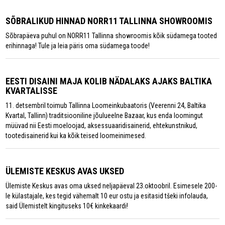
SÕBRALIKUD HINNAD NORR11 TALLINNA SHOWROOMIS
Sõbrapäeva puhul on NORR11 Tallinna showroomis kõik südamega tooted
erihinnaga! Tule ja leia päris oma südamega toode!
EESTI DISAINI MAJA KOLIB NÄDALAKS AJAKS BALTIKA
KVARTALISSE
11. detsembril toimub Tallinna Loomeinkubaatoris (Veerenni 24, Baltika
Kvartal, Tallinn) traditsiooniline jõulueelne Bazaar, kus enda loomingut
müüvad nii Eesti moeloojad, aksessuaaridisainerid, ehtekunstnikud,
tootedisainerid kui ka kõik teised loomeinimesed.
ÜLEMISTE KESKUS AVAS UKSED
Ülemiste Keskus avas oma uksed neljapäeval 23.oktoobril. Esimesele 200-
le külastajale, kes tegid vähemalt 10 eur ostu ja esitasid tšeki infolauda,
said Ülemistelt kingituseks 10€ kinkekaardi!