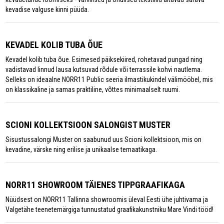
kevadise valguse kinni püüda.
KEVADEL KOLIB TUBA ÕUE
Kevadel kolib tuba õue. Esimesed päiksekiired, rohetavad pungad ning
vadistavad linnud lausa kutsuvad rõdule või terrassile kohvi nautlema.
Selleks on ideaalne NORR11 Public seeria ilmastikukindel välimööbel, mis
on klassikaline ja samas praktiline, võttes minimaalselt ruumi.
SCIONI KOLLEKTSIOON SALONGIST MUSTER
Sisustussalongi Muster on saabunud uus Scioni kollektsioon, mis on
kevadine, värske ning erilise ja unikaalse temaatikaga.
NORR11 SHOWROOM TÄIENES TIPPGRAAFIKAGA
Nüüdsest on NORR11 Tallinna showroomis üleval Eesti ühe juhtivama ja
Valgetähe teenetemärgiga tunnustatud graafikakunstniku Mare Vindi tööd!