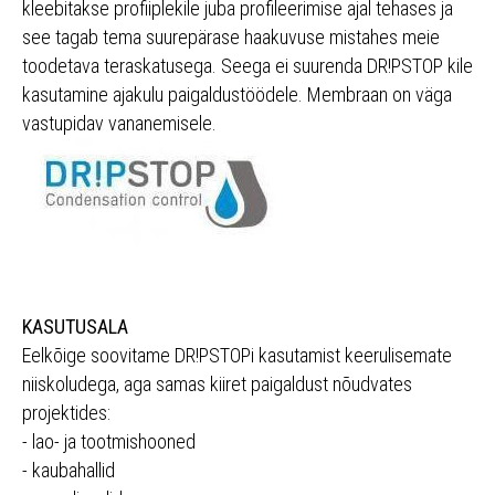
kleebitakse profiiplekile juba profileerimise ajal tehases ja
see tagab tema suurepärase haakuvuse mistahes meie
toodetava teraskatusega. Seega ei suurenda DR!PSTOP kile
kasutamine ajakulu paigaldustöödele. Membraan on väga
vastupidav vananemisele.
KASUTUSALA
Eelkõige soovitame DR!PSTOPi kasutamist keerulisemate
niiskoludega, aga samas kiiret paigaldust nõudvates
projektides:
- lao- ja tootmishooned
- kaubahallid