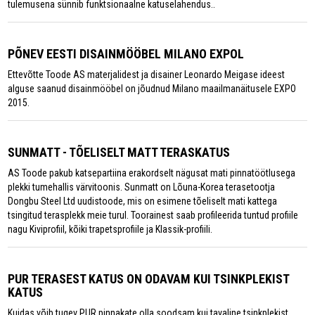
tulemusena sünnib funktsionaalne katuselahendus..
PÕNEV EESTI DISAINMÖÖBEL MILANO EXPOL
Ettevõtte Toode AS materjalidest ja disainer Leonardo Meigase ideest
alguse saanud disainmööbel on jõudnud Milano maailmanäitusele EXPO
2015.
SUNMATT - TÕELISELT MATT TERASKATUS
AS Toode pakub katsepartiina erakordselt nägusat mati pinnatöötlusega
plekki tumehallis värvitoonis. Sunmatt on Lõuna-Korea terasetootja
Dongbu Steel Ltd uudistoode, mis on esimene tõeliselt mati kattega
tsingitud terasplekk meie turul. Toorainest saab profileerida tuntud profiile
nagu Kiviprofiil, kõiki trapetsprofiile ja Klassik-profiili.
PUR TERASEST KATUS ON ODAVAM KUI TSINKPLEKIST
KATUS
Kuidas võib tugev PUR pinnakate olla soodsam kui tavaline tsinkplekist