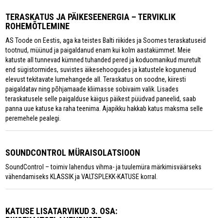
TERASKATUS JA PÄIKESEENERGIA – TERVIKLIK
ROHEMÕTLEMINE
AS Toode on Eestis, aga ka teistes Balti riikides ja Soomes teraskatuseid
tootnud, müünud ja paigaldanud enam kui kolm aastakümmet. Meie
katuste all tunnevad kümned tuhanded pered ja koduomanikud muretult
end sügistormides, suvistes äikesehoogudes ja katustele kogunenud
elevust tekitavate lumehangede all. Teraskatus on soodne, kiiresti
paigaldatav ning põhjamaade kliimasse sobivaim valik. Lisades
teraskatusele selle paigalduse käigus päikest püüdvad paneelid, saab
panna uue katuse ka raha teenima. Ajapikku hakkab katus maksma selle
peremehele pealegi.
SOUNDCONTROL MÜRAISOLATSIOON
SoundControl – toimiv lahendus vihma- ja tuulemüra märkimisväärseks
vähendamiseks KLASSIK ja VALTSPLEKK-KATUSE korral.
KATUSE LISATARVIKUD 3. OSA: