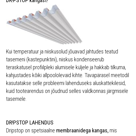
DR!PSTOP kangast!
Kui temperatuur ja niiskusolud jõuavad jahtudes teatud
tasemeni (kastepunktini), niiskus kondenseerub
teraskatusel profiilpleki alumisele küljele ja hakkab tilkuma,
kahjustades kõiki allpoololevaid kihte. Tavapärasel meetodil
kasutatakse selle probleemi lahenduseks aluskattekilesid,
kuid tootearendus on jõudnud selles valdkonnas järgmisele
tasemele.
DR!PSTOP LAHENDUS
Dripstop on spetsiaalne
membraanidega kangas,
mis