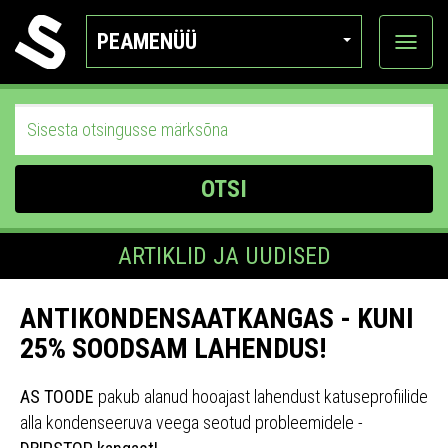
PEAMENÜÜ
Ava
katego
OTSI
ARTIKLID JA UUDISED
ANTIKONDENSAATKANGAS - KUNI
25% SOODSAM LAHENDUS!
AS TOODE
pakub alanud hooajast lahendust katuseprofiilide
alla kondenseeruva veega seotud probleemidele -