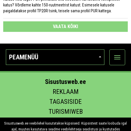
katus? Võrdleme kahte 150-ruutmeetrist katust. Esimesele katusele
paigaldatakse profiil TP20R tsink, teisele sama profiil PUR kattega.
VAATA KÕIKI
PEAMENÜÜ
Ava
kategoo
Sisustusweb.ee
REKLAAM
TAGASISIDE
TURISMIWEB
EHITUS.EE
Sisustusweb.ee veebilehel kasutatakse küpsiseid. Küpsistest saate loobuda igal
ajal, muutes kasutatava seadme veebilehitseja seadistusi ja kustutades