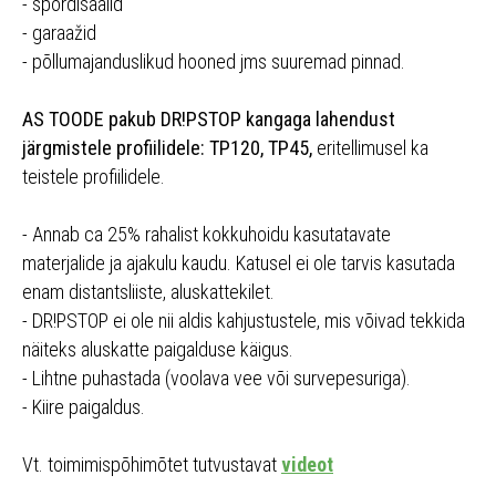
- spordisaalid
- garaažid
- põllumajanduslikud hooned jms suuremad pinnad.
AS TOODE pakub DR!PSTOP kangaga lahendust
järgmistele profiilidele: TP120, TP45,
eritellimusel ka
teistele profiilidele.
- Annab ca 25% rahalist kokkuhoidu kasutatavate
materjalide ja ajakulu kaudu. Katusel ei ole tarvis kasutada
enam distantsliiste, aluskattekilet.
- DR!PSTOP ei ole nii aldis kahjustustele, mis võivad tekkida
näiteks aluskatte paigalduse käigus.
- Lihtne puhastada (voolava vee või survepesuriga).
- Kiire paigaldus.
Vt. toimimispõhimõtet tutvustavat
videot