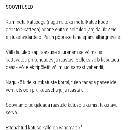
SOOVITUSED
Külmmetallkatusega (nagu näiteks metallkatus koos
dr!pstop-kattega) hoone ehitamisel tuleb järgida üldiseid
ehitusstandardeid. Palun pöörake tähelepanu alljärgnevale:
Vältida tuleb kapillaarsuse suurenemise võimalust
kattuvates piirkondades ja räästas. Selleks võib kasutada
gaasi- või elektripõletit või muud sarnast vahendit;
Nagu kõikide külmkatuste korral, tuleb tagada paneelide
ventilatsioon piki katuseharja ja räästa all.
Soovitame paigaldada räästale katuse tilkumist takistava
serva.
Ettenähtud katuse kalle on vähemalt 7°.