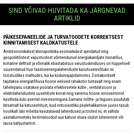
SIND VÕIVAD HUVITADA KA JÄRGNEVAD
ARTIKLID
PÄIKESEPANEELIDE JA TURVATOODETE KORREKTSEST
KINNITAMISEST KALDKATUSTELE
Ambitsioonikatest kliimapoliitika eesmärkidest ajendatud ning
geopoliitilistest vapustustest võimendunud energiakandjate hinnatõus,
kohatine defitsiit ja võimalik ebastabiilsus varustuskindluses on hüppeliselt
suurendanud huvi taastuvenergialahenduste kasutuselevõtuks nii
tööstuslikes mahtudes, kui ka kodumajapidamistes. Esmakordselt
tajutakse energiatõhusa hoone eeliseid rahakotis tuntavalt ning enam
tähelepanu osatakse pöörata efektiivsetele kütte-, ventilatsiooni ja
elektrilahendustele uusehitiste korral ning vanema hoone renoveerimist
käsitleda kulu asemel investeeringuna.Sarnane mõtte- ja teguviis puudutab
kitsamalt ka katuseehitust, kuid entusiastliku pealehakkamise juures tasub
hoolikalt läbi mõelda kasutatavad lahendused ja tooted nii, et vältida
aastakümneteks kestmaloodud uue katuse eluea olulist lühenemist või
lausa kahjustamist.