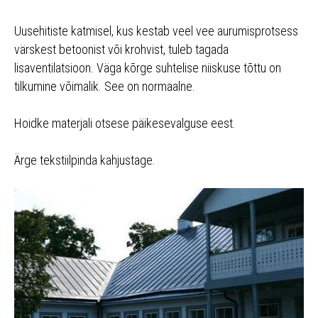
Uusehitiste katmisel, kus kestab veel vee aurumisprotsess
värskest betoonist või krohvist, tuleb tagada
lisaventilatsioon. Väga kõrge suhtelise niiskuse tõttu on
tilkumine võimalik. See on normaalne.
Hoidke materjali otsese päikesevalguse eest.
Ärge tekstiilpinda kahjustage.