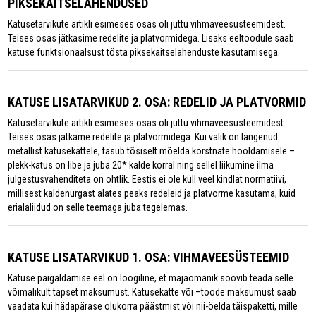
PIKSEKAITSELAHENDUSED
Katusetarvikute artikli esimeses osas oli juttu vihmaveesüsteemidest.
Teises osas jätkasime redelite ja platvormidega. Lisaks eeltoodule saab
katuse funktsionaalsust tõsta piksekaitselahenduste kasutamisega.
KATUSE LISATARVIKUD 2. OSA: REDELID JA PLATVORMID
Katusetarvikute artikli esimeses osas oli juttu vihmaveesüsteemidest.
Teises osas jätkame redelite ja platvormidega. Kui valik on langenud
metallist katusekattele, tasub tõsiselt mõelda korstnate hooldamisele –
plekk-katus on libe ja juba 20* kalde korral ning sellel liikumine ilma
julgestusvahenditeta on ohtlik. Eestis ei ole küll veel kindlat normatiivi,
millisest kaldenurgast alates peaks redeleid ja platvorme kasutama, kuid
erialaliidud on selle teemaga juba tegelemas.
KATUSE LISATARVIKUD 1. OSA: VIHMAVEESÜSTEEMID
Katuse paigaldamise eel on loogiline, et majaomanik soovib teada selle
võimalikult täpset maksumust. Katusekatte või –tööde maksumust saab
vaadata kui hädapärase olukorra päästmist või nii-öelda täispaketti, mille