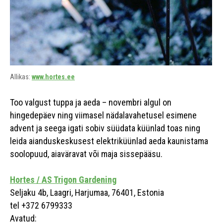
Allikas:
www.hortes.ee
Too valgust tuppa ja aeda – novembri algul on
hingedepäev ning viimasel nädalavahetusel esimene
advent ja seega igati sobiv süüdata küünlad toas ning
leida aianduskeskusest elektriküünlad aeda kaunistama
soolopuud, aiaväravat või maja sissepääsu.
Hortes / AS Trigon Gardening
Seljaku 4b, Laagri, Harjumaa, 76401, Estonia
tel +372 6799333
Avatud: