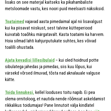
lisaks on see materjal kaitseks ka pikahambaliste
metsloomade vastu, kes noori puid meelsasti näksiksid.
Toataimed
vajavad aasta pimedaimal ajal nii lisavalgust
kui ka piisavat niiskust, sest talvine kütteperiood
kuivatab toaõhku märgatavalt. Kasta toataimi ka harvem.
Hoia silmad lahti kahjurputukate suhtes, kes võivad
toalilli ohustada.
Ajata kevadisi lillesibulaid
– kui oled hoidnud potte
sibulatega jahedas ja pimedas, siis kuu lõpus, kui
värsekd võrsed ilmuvad, tõsta nad aknalauale valguse
kätte.
Toida linnukesi,
kellel looduses toitu napib. Ei pea
olema ornitoloog, et nautida nende rõõmsat askeldamist
rikkalikus toidumajas! Pane linnutoit välja kindlatel