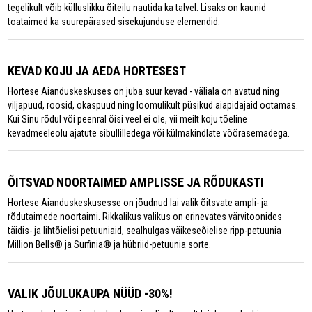
tegelikult võib külluslikku õiteilu nautida ka talvel. Lisaks on kaunid
toataimed ka suurepärased sisekujunduse elemendid.
KEVAD KOJU JA AEDA HORTESEST
Hortese Aianduskeskuses on juba suur kevad - väliala on avatud ning
viljapuud, roosid, okaspuud ning loomulikult püsikud aiapidajaid ootamas.
Kui Sinu rõdul või peenral õisi veel ei ole, vii meilt koju tõeline
kevadmeeleolu ajatute sibullilledega või külmakindlate võõrasemadega.
ÕITSVAD NOORTAIMED AMPLISSE JA RÕDUKASTI
Hortese Aianduskeskusesse on jõudnud lai valik õitsvate ampli- ja
rõdutaimede noortaimi. Rikkalikus valikus on erinevates värvitoonides
täidis- ja lihtõielisi petuuniaid, sealhulgas väikeseõielise ripp-petuunia
Million Bells® ja Surfinia® ja hübriid-petuunia sorte.
VALIK JÕULUKAUPA NÜÜD -30%!