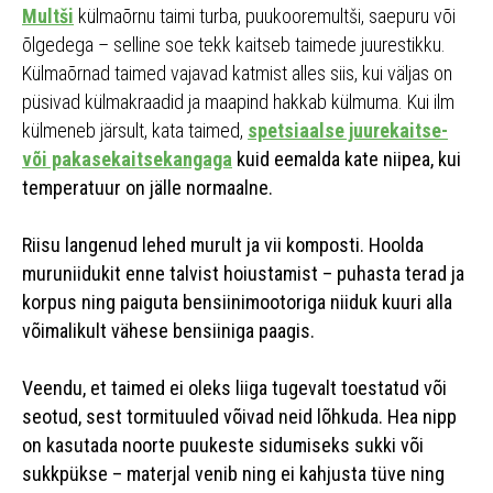
Multši
külmaõrnu taimi turba, puukooremultši, saepuru või
õlgedega – selline soe tekk kaitseb taimede juurestikku.
Külmaõrnad taimed vajavad katmist alles siis, kui väljas on
püsivad külmakraadid ja maapind hakkab külmuma. Kui ilm
külmeneb järsult, kata taimed,
spetsiaalse juurekaitse-
või pakasekaitsekangaga
kuid eemalda kate niipea, kui
temperatuur on jälle normaalne.
Riisu langenud lehed murult ja vii komposti. Hoolda
muruniidukit enne talvist hoiustamist – puhasta terad ja
korpus ning paiguta bensiinimootoriga niiduk kuuri alla
võimalikult vähese bensiiniga paagis.
Veendu, et taimed ei oleks liiga tugevalt toestatud või
seotud, sest tormituuled võivad neid lõhkuda. Hea nipp
on kasutada noorte puukeste sidumiseks sukki või
sukkpükse – materjal venib ning ei kahjusta tüve ning