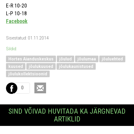
E-R 10-20
L-P 10-18
Facebook
Sisestatud: 01.11.2014
Sildid:
Hortes Aianduskeskus
jõulud
jõulumaa
jõuluehted
kuused
jõulukuused
jõulukaunistused
jõulukollektsioonid
0
SIND VÕIVAD HUVITADA KA JÄRGNEVAD
ARTIKLID