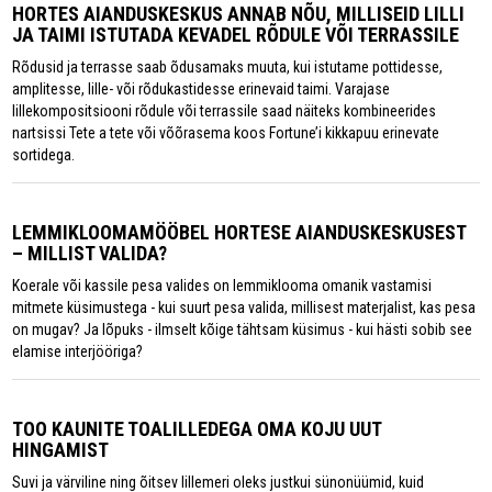
HORTES AIANDUSKESKUS ANNAB NÕU, MILLISEID LILLI
JA TAIMI ISTUTADA KEVADEL RÕDULE VÕI TERRASSILE
Rõdusid ja terrasse saab õdusamaks muuta, kui istutame pottidesse,
amplitesse, lille- või rõdukastidesse erinevaid taimi. Varajase
lillekompositsiooni rõdule või terrassile saad näiteks kombineerides
nartsissi Tete a tete või võõrasema koos Fortune’i kikkapuu erinevate
sortidega.
LEMMIKLOOMAMÖÖBEL HORTESE AIANDUSKESKUSEST
– MILLIST VALIDA?
Koerale või kassile pesa valides on lemmiklooma omanik vastamisi
mitmete küsimustega - kui suurt pesa valida, millisest materjalist, kas pesa
on mugav? Ja lõpuks - ilmselt kõige tähtsam küsimus - kui hästi sobib see
elamise interjööriga?
TOO KAUNITE TOALILLEDEGA OMA KOJU UUT
HINGAMIST
Suvi ja värviline ning õitsev lillemeri oleks justkui sünonüümid, kuid