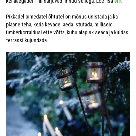
kellaaegadel - nii harjuvad linnud sellega. Loe lisa
siit
Pikkadel pimedatel õhtutel on mõnus unistada ja ka
plaane teha, keda kevadel aeda istutada, milliseid
ümberkorraldusi ette võtta, kuhu aiapink seada ja kuidas
terrassi kujundada.