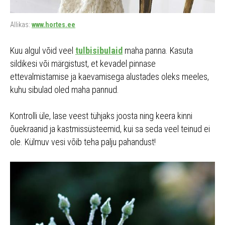
Allikas:
www.hortes.ee
Kuu algul võid veel
tulbisibulaid
maha panna. Kasuta
sildikesi või märgistust, et kevadel pinnase
ettevalmistamise ja kaevamisega alustades oleks meeles,
kuhu sibulad oled maha pannud.
Kontrolli üle, lase veest tühjaks joosta ning keera kinni
õuekraanid ja kastmissüsteemid, kui sa seda veel teinud ei
ole. Külmuv vesi võib teha palju pahandust!