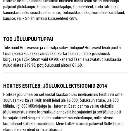
Hortese kodu- ja aianduskeskuse imeliselt maalt leiab soodushinnaga
paljusid jõulukaupu: küünlaid, küünlajalgu, kuuseehteid, kodu talviseks
kaunistamiseks sisustuselemente, jõulusokke, päkapikumütse, kandikuid,
kausse, valik Shishi imelisi kuuseehteid -30%.
TOO JÕULUPUU TUPPA!
Tule nüüd Hortesesse ja vali välja sobiv jõulupuu! Hortesest leiab puid nii
Lõuna-Eesti kuusekasvandusest kui ka Taanist: harilik jõulukuusk
kõrgusega 125-150cm vaid €9.90; kaharad Taanis kasvatatud kaukaasia
nulud alates €19.90; potijõulupuud alates € 1.60.
HORTES ESITLEB: JÕULUKOLLEKTSIOONID 2014
Hortese jõulumaa on sel aastal taaskord üks imelisemaid Eestis nii oma
suuruselt kui ka valikult: meilt leiad üle 16 000 jõulukaunistuse, üle 800
küünla, ligi 600 küünlajalga ja –laternat, Eesti parima valiku elektrilisi
jõulukaunistusi ning loomulikult erinevaid hooajataimi ja potijõulupuid jt
hooajatooteid ning erilist dekoratiivset sisustuskaupa, mille oleme
koondanud kollektsioonidesse. Meie kollektsioonid pakuvad Sulle lisaks
elamustele ka ideid ja inspiratsiooni.