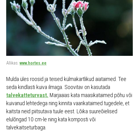
Allikas:
www.hortes.ee
Mulda üles roosid ja teised külmakartlikud aiataimed. Tee
seda kindlasti kuiva ilmaga. Soovitav on kasutada
talvekatteturvast.
Marjaaias kata maasikataimed põhu või
kuivanud lehtedega ning kinnita vaarikataimed tugedele, et
kaitsta neid piitsutava tuule eest. Lõika suureõielised
elulõngad 10 cm-le ning kata komposti või
talvekaitseturbaga.