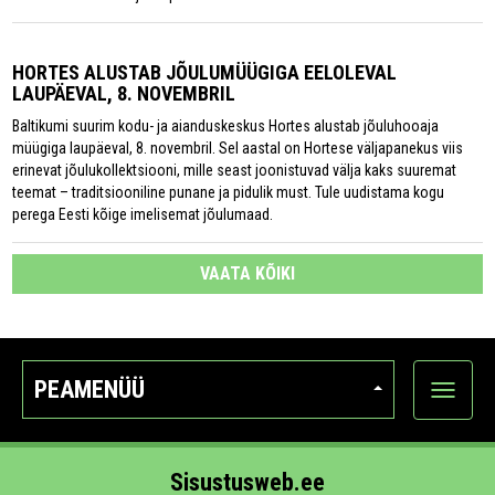
HORTES ALUSTAB JÕULUMÜÜGIGA EELOLEVAL
LAUPÄEVAL, 8. NOVEMBRIL
Baltikumi suurim kodu- ja aianduskeskus Hortes alustab jõuluhooaja
müügiga laupäeval, 8. novembril. Sel aastal on Hortese väljapanekus viis
erinevat jõulukollektsiooni, mille seast joonistuvad välja kaks suuremat
teemat – traditsiooniline punane ja pidulik must. Tule uudistama kogu
perega Eesti kõige imelisemat jõulumaad.
VAATA KÕIKI
PEAMENÜÜ
Ava
kategoo
Sisustusweb.ee