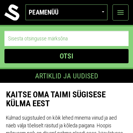
PEAMENÜÜ
Ava
katego
OTSI
ARTIKLID JA UUDISED
KAITSE OMA TAIMI SÜGISESE
KÜLMA EEST
Külmad sügistuuled on kõik lehed minema viinud ja aed
näeb välja tõeliselt räsitud ja kõleda paigana. Hoopis