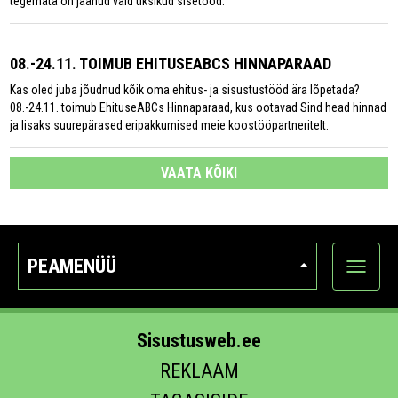
tegemata on jäänud vaid üksikud sisetööd.
08.-24.11. TOIMUB EHITUSEABCS HINNAPARAAD
Kas oled juba jõudnud kõik oma ehitus- ja sisustustööd ära lõpetada?
08.-24.11. toimub EhituseABCs Hinnaparaad, kus ootavad Sind head hinnad
ja lisaks suurepärased eripakkumised meie koostööpartneritelt.
VAATA KÕIKI
PEAMENÜÜ
Ava
kategoo
Sisustusweb.ee
REKLAAM