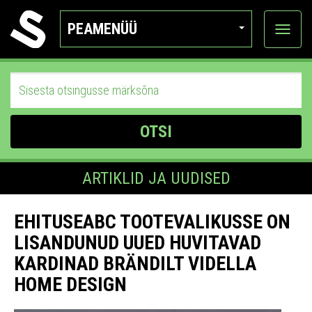
PEAMENÜÜ
Ava
katego
OTSI
ARTIKLID JA UUDISED
EHITUSEABC TOOTEVALIKUSSE ON
LISANDUNUD UUED HUVITAVAD
KARDINAD BRÄNDILT VIDELLA
HOME DESIGN