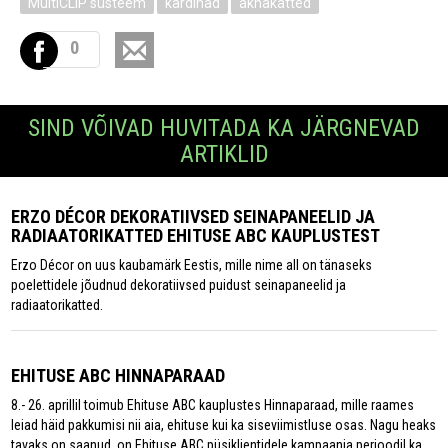
MultiCLIP süsteem
kardinad
aknakatted
0
SIND VÕIVAD HUVITADA KA JÄRGNEVAD
ARTIKLID
ERZO DÉCOR DEKORATIIVSED SEINAPANEELID JA
RADIAATORIKATTED EHITUSE ABC KAUPLUSTEST
Erzo Décor on uus kaubamärk Eestis, mille nime all on tänaseks
poelettidele jõudnud dekoratiivsed puidust seinapaneelid ja
radiaatorikatted.
EHITUSE ABC HINNAPARAAD
8.- 26. aprillil toimub Ehituse ABC kauplustes Hinnaparaad, mille raames
leiad häid pakkumisi nii aia, ehituse kui ka siseviimistluse osas. Nagu heaks
tavaks on saanud, on Ehituse ABC püsiklientidele kampaania perioodil ka