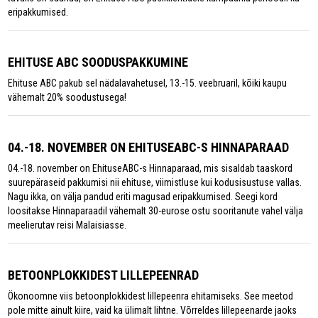
eripakkumised.
EHITUSE ABC SOODUSPAKKUMINE
Ehituse ABC pakub sel nädalavahetusel, 13.-15. veebruaril, kõiki kaupu
vähemalt 20% soodustusega!
04.-18. NOVEMBER ON EHITUSEABC-S HINNAPARAAD
04.-18. november on EhituseABC-s Hinnaparaad, mis sisaldab taaskord
suurepäraseid pakkumisi nii ehituse, viimistluse kui kodusisustuse vallas.
Nagu ikka, on välja pandud eriti magusad eripakkumised. Seegi kord
loositakse Hinnaparaadil vähemalt 30-eurose ostu sooritanute vahel välja
meelierutav reisi Malaisiasse.
BETOONPLOKKIDEST LILLEPEENRAD
Ökonoomne viis betoonplokkidest lillepeenra ehitamiseks. See meetod
pole mitte ainult kiire, vaid ka ülimalt lihtne. Võrreldes lillepeenarde jaoks