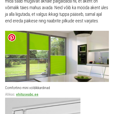
mida saab mugavalt aknale paigaldada nii, et akent on
võimalik täies mahus avada. Neid võib ka mööda akent üles
ja alla liigutada, et valgus ikkagi tuppa pääseb, samal ajal
end ereda päikese ning naabrite pilkude eest varjates.
Comfortino mini voldikkardinad
Allikas:
ehituseabc.ee