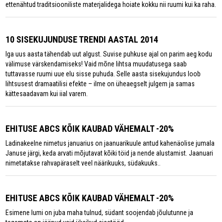
ettenähtud traditsiooniliste materjalidega hoiate kokku nii ruumi kui ka raha.
10 SISEKUJUNDUSE TRENDI AASTAL 2014
Iga uus aasta tähendab uut algust. Suvise puhkuse ajal on parim aeg kodu
välimuse värskendamiseks! Vaid mõne lihtsa muudatusega saab
tuttavasse ruumi uue elu sisse puhuda. Selle aasta sisekujundus loob
lihtsusest dramaatilisi efekte – ilme on üheaegselt julgem ja samas
kättesaadavam kui iial varem.
EHITUSE ABCS KÕIK KAUBAD VÄHEMALT -20%
Ladinakeelne nimetus januarius on jaanuarikuule antud kahenäolise jumala
Januse järgi, keda arvati mõjutavat kõiki töid ja nende alustamist. Jaanuari
nimetatakse rahvapäraselt veel näärikuuks, südakuuks..
EHITUSE ABCS KÕIK KAUBAD VÄHEMALT -20%
Esimene lumi on juba maha tulnud, südant soojendab jõulutunne ja