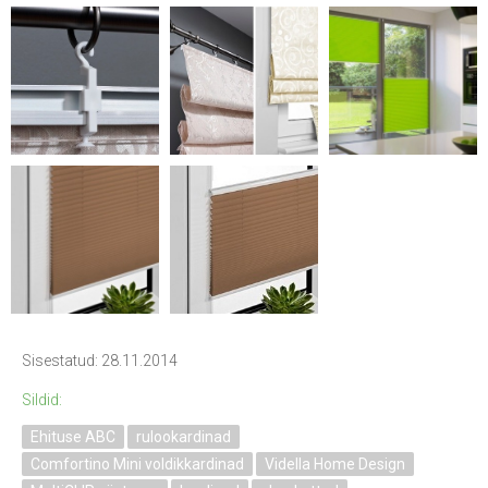
Sisestatud: 28.11.2014
Sildid:
Ehituse ABC
rulookardinad
Comfortino Mini voldikkardinad
Vidella Home Design