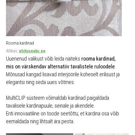
Rooma kardinad
Allikas:
ehituseabc.ee
Uuenenud valikust võib leida näiteks
rooma kardinad,
mis on värskendav alternatiiv tavalistele ruloodele
.
Mõnusad kangad lisavad interjöörile koheselt erilisust ja
elegantsi ning seda uues võtmes.
MultiCLIP süsteem võimaldab kardinad paigaldada
tavalisele kardinapuule, seinale ja akendele.
Eriti innovaatiline on toode seetõttu, et kardina osa võib
eemaldada ning lihtsalt ära pesta.