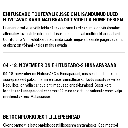
EHITUSEABC TOOTEVALIKUSSE ON LISANDUNUD UUED
HUVITAVAD KARDINAD BRÄNDILT VIDELLA HOME DESIGN
Uuenenud valikust võib leida näiteks rooma kardinad, mis on värskendav
alternatiiv tavalistele ruloodele. Lisaks on saadaval multifunktsionaalsed
Comfortino Mini voldikkardinad, mida saab mugavalt aknale paigaldada nii,
et akent on võimalik täies mahus avada.
04.-18. NOVEMBER ON EHITUSEABC-S HINNAPARAAD
04.-18. november on EhituseABC-s Hinnaparaad, mis sisaldab taaskord
suurepäraseid pakkumisi nii ehituse, viimistluse kui kodusisustuse vallas.
Nagu ikka, on välja pandud eriti magusad eripakkumised. Seegi kord
loositakse Hinnaparaadil vähemalt 30-eurose ostu sooritanute vahel välja
meelierutav reisi Malaisiasse.
BETOONPLOKKIDEST LILLEPEENRAD
Ökonoomne viis betoonplokkidest lillepeenra ehitamiseks. See meetod