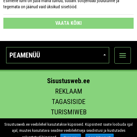
Esimene lumi on juba maha tulnud, südant soojendab jõulutunne ja
tegemata on jäänud vaid üksikud sisetööd.
VAATA KÕIKI
PEAMENÜÜ
Ava
kategoo
Sisustusweb.ee
REKLAAM
TAGASISIDE
TURISMIWEB
EHITUS.EE
Sisustusweb.ee veebilehel kasutatakse küpsiseid. Küpsistest saate loobuda igal
ajal, muutes kasutatava seadme veebilehitseja seadistusi ja kustutades