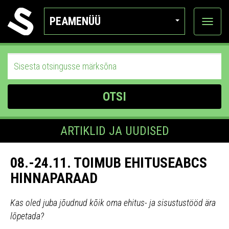
PEAMENÜÜ
Ava
katego
OTSI
ARTIKLID JA UUDISED
08.-24.11. TOIMUB EHITUSEABCS
HINNAPARAAD
Kas oled juba jõudnud kõik oma ehitus- ja sisustustööd ära
lõpetada?