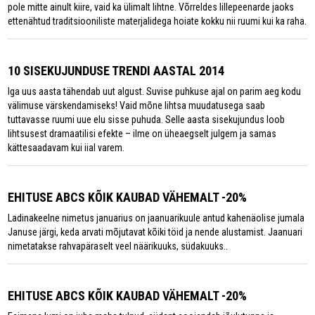
pole mitte ainult kiire, vaid ka ülimalt lihtne. Võrreldes lillepeenarde jaoks
ettenähtud traditsiooniliste materjalidega hoiate kokku nii ruumi kui ka raha.
10 SISEKUJUNDUSE TRENDI AASTAL 2014
Iga uus aasta tähendab uut algust. Suvise puhkuse ajal on parim aeg kodu
välimuse värskendamiseks! Vaid mõne lihtsa muudatusega saab
tuttavasse ruumi uue elu sisse puhuda. Selle aasta sisekujundus loob
lihtsusest dramaatilisi efekte – ilme on üheaegselt julgem ja samas
kättesaadavam kui iial varem.
EHITUSE ABCS KÕIK KAUBAD VÄHEMALT -20%
Ladinakeelne nimetus januarius on jaanuarikuule antud kahenäolise jumala
Januse järgi, keda arvati mõjutavat kõiki töid ja nende alustamist. Jaanuari
nimetatakse rahvapäraselt veel näärikuuks, südakuuks..
EHITUSE ABCS KÕIK KAUBAD VÄHEMALT -20%