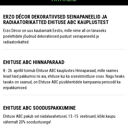
ERZO DÉCOR DEKORATIIVSED SEINAPANEELID JA
RADIAATORIKATTED EHITUSE ABC KAUPLUSTEST
Erzo Décor on uus kaubamärk Eestis, mille nime all on tänaseks
poelettidele jõudnud dekoratiivsed puidust seinapaneelid ja
radiaatorikatted.
EHITUSE ABC HINNAPARAAD
8.- 26. aprillil toimub Ehituse ABC kauplustes Hinnaparaad, mille raames
leiad häid pakkumisi nii aia, ehituse kui ka siseviimistluse osas. Nagu heaks
tavaks on saanud, on Ehituse ABC püsiklientidele kampaania perioodil ka
eripakkumised.
EHITUSE ABC SOODUSPAKKUMINE
Ehituse ABC pakub sel nädalavahetusel, 13.-15. veebruaril, kõiki kaupu
vähemalt 20% soodustusega!