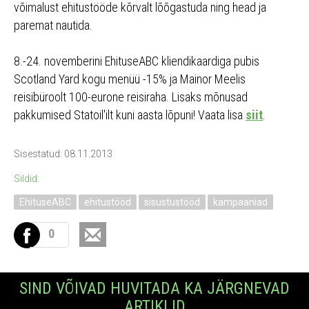
võimalust ehitustööde kõrvalt lõõgastuda ning head ja
paremat nautida.
8.-24. novemberini EhituseABC kliendikaardiga pubis
Scotland Yard kogu menüü -15% ja Mainor Meelis
reisibüroolt 100-eurone reisiraha. Lisaks mõnusad
pakkumised Statoil'ilt kuni aasta lõpuni! Vaata lisa
siit
.
Sisestatud: 08.11.2013
Sildid:
EhituseABC
ehitustööd
sisustustööd
kampaaniad
0
SIND VÕIVAD HUVITADA KA JÄRGNEVAD
ARTIKLID