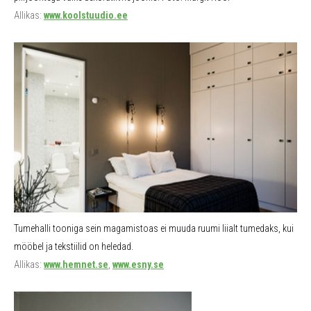
Allikas:
www.koolstuudio.ee
Tumehalli tooniga sein magamistoas ei muuda ruumi liialt tumedaks, kui
mööbel ja tekstiilid on heledad.
Allikas:
www.hemnet.se
,
www.esny.se