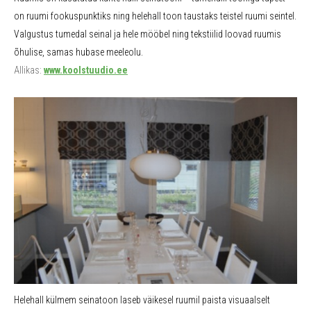
on ruumi fookuspunktiks ning helehall toon taustaks teistel ruumi seintel.
Valgustus tumedal seinal ja hele mööbel ning tekstiilid loovad ruumis
õhulise, samas hubase meeleolu.
Allikas:
www.koolstuudio.ee
Helehall külmem seinatoon laseb väikesel ruumil paista visuaalselt