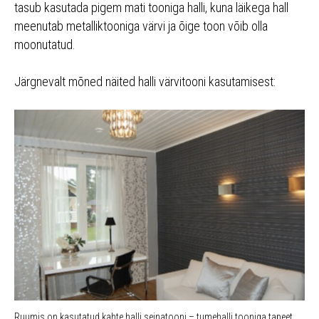
tasub kasutada pigem mati tooniga halli, kuna läikega hall
meenutab metalliktooniga värvi ja õige toon võib olla
moonutatud.
Järgnevalt mõned näited halli värvitooni kasutamisest:
Ruumis on kasutatud kahte halli seinatooni – tumehalli tooniga tapeet