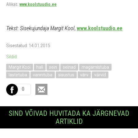
Allikas:
www.koolstuudio.ee
Tekst: Sisekujundaja Margit Kool
,
www.koolstuudio.ee
Sisestatud: 14.01.2015
Sildid:
Margit Kool
hall
sein
seinad
magamistuba
lastetuba
vannituba
sisustus
värv
värvid
0
SIND VÕIVAD HUVITADA KA JÄRGNEVAD
ARTIKLID