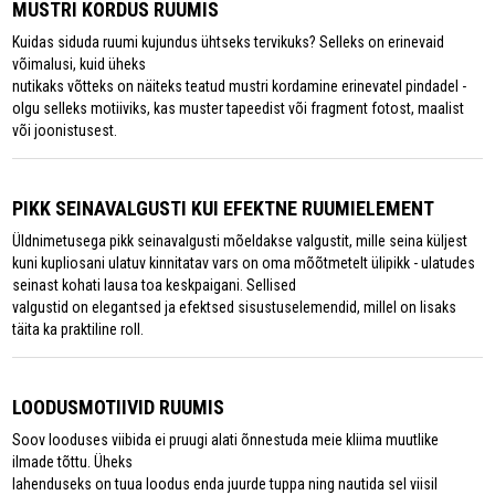
MUSTRI KORDUS RUUMIS
Kuidas siduda ruumi kujundus ühtseks tervikuks? Selleks on erinevaid
võimalusi, kuid üheks
nutikaks võtteks on näiteks teatud mustri kordamine erinevatel pindadel -
olgu selleks motiiviks, kas muster tapeedist või fragment fotost, maalist
või joonistusest.
PIKK SEINAVALGUSTI KUI EFEKTNE RUUMIELEMENT
Üldnimetusega pikk seinavalgusti mõeldakse valgustit, mille seina küljest
kuni kupliosani ulatuv kinnitatav vars on oma mõõtmetelt ülipikk - ulatudes
seinast kohati lausa toa keskpaigani. Sellised
valgustid on elegantsed ja efektsed sisustuselemendid, millel on lisaks
täita ka praktiline roll.
LOODUSMOTIIVID RUUMIS
Soov looduses viibida ei pruugi alati õnnestuda meie kliima muutlike
ilmade tõttu. Üheks
lahenduseks on tuua loodus enda juurde tuppa ning nautida sel viisil