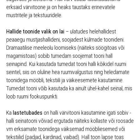
erksaid värvitoone ja on heaks taustaks erinevatele
mustritele ja tekstuuridele.
Hallide toonide valik on lai
– ulatudes helehallidest
peaaegu mustjashallideni, soojadest külmade toonideni.
Dramaatilise meeleolu loomiseks (näiteks söögitoas või
magamistoas) sobib tumedam soojemat tooni hall
seinapind. Kui kasutada tumedat tooni halli kõikidel ruumi
seintel, siis on oluline hea ruumivalgustus ning heledamate
toonidega mööbli, tekstiili ja väikeesemete kasutamine.
Tumedat tooni võib kasutada ka ainult ühel-kahel seinal, mis
loob ruumi fookuspunkti.
Ka
lastetubades
on halli värvitooni kasutamine igati sobiv -
halli seinatooni võivad ergutada näiteks kollaste või roosade
vm erksamate toonidega väiksemad mööbliesemed või
tekstiilid (padjad, kardinad, vaibad). Hall toon lapse toas