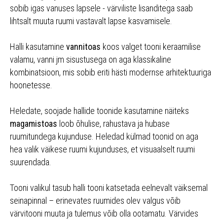
sobib igas vanuses lapsele - värviliste lisanditega saab
lihtsalt muuta ruumi vastavalt lapse kasvamisele.
Halli kasutamine
vannitoas
koos valget tooni keraamilise
valamu, vanni jm sisustusega on aga klassikaline
kombinatsioon, mis sobib eriti hästi modernse arhitektuuriga
hoonetesse.
Heledate, soojade hallide toonide kasutamine näiteks
magamistoas
loob õhulise, rahustava ja hubase
ruumitundega kujunduse. Heledad külmad toonid on aga
hea valik väikese ruumi kujunduses, et visuaalselt ruumi
suurendada.
Tooni valikul tasub halli tooni katsetada eelnevalt väiksemal
seinapinnal – erinevates ruumides olev valgus võib
värvitooni muuta ja tulemus võib olla ootamatu. Värvides