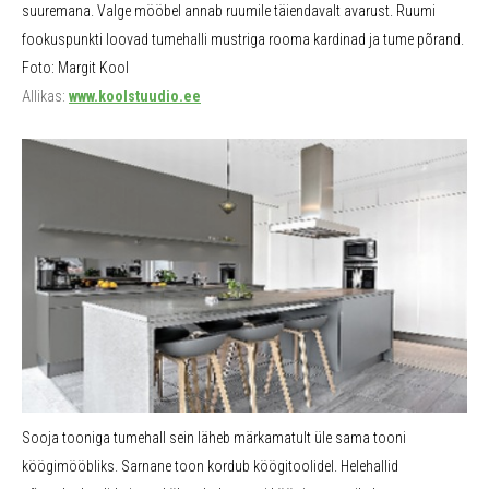
suuremana. Valge mööbel annab ruumile täiendavalt avarust. Ruumi
fookuspunkti loovad tumehalli mustriga rooma kardinad ja tume põrand.
Foto: Margit Kool
Allikas:
www.koolstuudio.ee
Sooja tooniga tumehall sein läheb märkamatult üle sama tooni
köögimööbliks. Sarnane toon kordub köögitoolidel. Helehallid