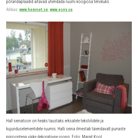
põrandaplaadid aitavad ühendada ruumi köögiosa tervikuks.
Allikas:
www.hemnet.se
,
www.esny.se
Hall seinatoon on heaks taustaks erksatele tekstiilidele ja
kujunduselementidele ruumis. Halli seina ilmestab täiendavalt punaste
piirjoontega väike dekoratiivne joonis. Foto: Margit Kool