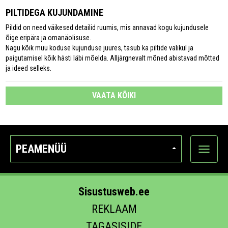
PILTIDEGA KUJUNDAMINE
Pildid on need väikesed detailid ruumis, mis annavad kogu kujundusele
õige eripära ja omanäolisuse.
Nagu kõik muu koduse kujunduse juures, tasub ka piltide valikul ja
paigutamisel kõik hästi läbi mõelda. Alljärgnevalt mõned abistavad mõtted
ja ideed selleks.
VAATA KÕIKI
PEAMENÜÜ
Ava
kategoo
Sisustusweb.ee
REKLAAM
TAGASISIDE