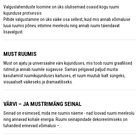
Valguslahenduste loomine on üks olulisemaid osasid kogu ruumi
kujunduse protsessis.
Piltide valgustamine on üks väike osa sellest, kuid mis annab võimaluse
luua ruumis põnev, intiimne meeleolu ning annab ruumi täiendavat
lisavalgust.
MUST RUUMIS
Must on ajatu ja universaalne värv kujunduses, mis toob ruumi graafilised
rütmid ja annab ruumile sügavuse. Samas pelgavad paljud musta
kasutamist ruumikujunduses kartuses, et ruum muutub liialt süngeks,
visuaalselt väikeseks ja dramaatiliseks.
VÄRVI – JA MUSTRIMÄNG SEINAL
Seinad on esimesed, mida me ruumis näeme - nad loovad ruumi meeleolu
ning annavad kohale energia. Ruumi seinapindade dekoreerimiseks on
tuhandeid erinevaid võimalusi –...