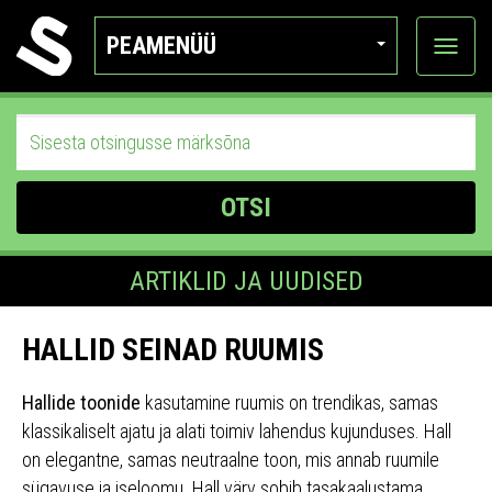
PEAMENÜÜ
Ava
katego
OTSI
ARTIKLID JA UUDISED
HALLID SEINAD RUUMIS
Hallide toonide
kasutamine ruumis on trendikas, samas
klassikaliselt ajatu ja alati toimiv lahendus kujunduses. Hall
on elegantne, samas neutraalne toon, mis annab ruumile
sügavuse ja iseloomu. Hall värv sobib tasakaalustama