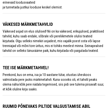
erinevaid loodusvaateid
ja tunnetada justkui looduse keskel olemist.
VÄIKESED MÄRKMETAHVLID
Väikesed asjad on elus olulised! Nii on ka väikesed, erikujulised, praktilised
tahvlid, kuhu saab endale, sõbrale või pereliikmetele olulisi teateid
kirjutada. Olgu selleks nimekiri asjadest, mis vajalik poest osta või lapse
trenniajad või mõni tore üritus, mis ei tohiks meelest minna. Seinapealsed
tahvlid on selleks tänuväärne paik, kuhu kirjutada või paigutada teateid.
TEE ISE MÄRKMETAHVEL!
Perekond, kus on ema, isa ja 10-aastane tütar, otustas üheskoos
valmistada pere jaoks märkmetahvli. Kuna sooviks oli, et tahvlil peaks
olema näha kõik pere nädala tegemised, siis pidi see tulema piisavalt suur,
et kõik oluline kirja saaks.
RUUMID PÕNEVAKS PILTIDE VALGUSTAMISE ABIL