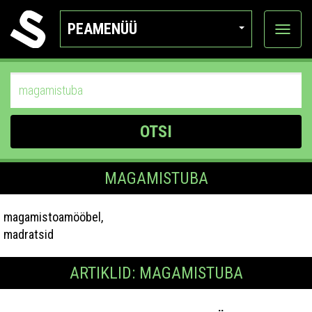
PEAMENÜÜ
Ava
katego
OTSI
MAGAMISTUBA
magamistoamööbel,
madratsid
ARTIKLID: MAGAMISTUBA