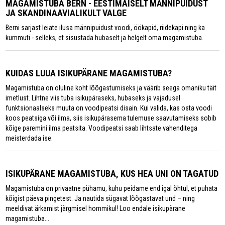
MAGAMISTUBA BERN - EESTIMAISELT MÄNNIPUIDUST
JA SKANDINAAVIALIKULT VALGE
Berni sarjast leiate ilusa männipuidust voodi, öökapid, riidekapi ning ka
kummuti - selleks, et sisustada hubaselt ja helgelt oma magamistuba.
KUIDAS LUUA ISIKUPÄRANE MAGAMISTUBA?
Magamistuba on oluline koht lõõgastumiseks ja väärib seega omaniku täit
imetlust. Lihtne viis tuba isikupäraseks, hubaseks ja vajadusel
funktsionaalseks muuta on voodipeatsi disain. Kui valida, kas osta voodi
koos peatsiga või ilma, siis isikupärasema tulemuse saavutamiseks sobib
kõige paremini ilma peatsita. Voodipeatsi saab lihtsate vahenditega
meisterdada ise.
ISIKUPÄRANE MAGAMISTUBA, KUS HEA UNI ON TAGATUD
Magamistuba on privaatne pühamu, kuhu peidame end igal õhtul, et puhata
kõigist päeva pingetest. Ja nautida sügavat lõõgastavat und – ning
meeldivat ärkamist järgmisel hommikul! Loo endale isikupärane
magamistuba...