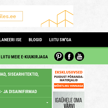
LANEERI ISE
BLOGID
LIITU SW'GA
LIITU MEIE E-KUUKIRJAGA
AD, SISEARHITEKTID,
- JA DISAINIFIRMAD