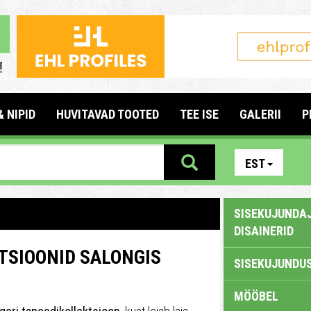
& NIPID
HUVITAVAD TOOTED
TEE ISE
GALERII
P
EST
SISEKUJUNDAJ
DISAINERID
KTSIOONID SALONGIS
SISEKUJUNDUS
MÖÖBEL