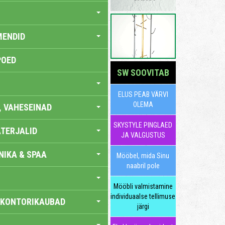
MENDID
POED
SW SOOVITAB
ELUS PEAB VÄRVI
OLEMA
, VAHESEINAD
SKYSTYLE PINGLAED
TERJALID
JA VALGUSTUS
IKA & SPAA
Mööbel, mida Sinu
naabril pole
Mööbli valmistamine
individuaalse tellimuse
 KONTORIKAUBAD
järgi