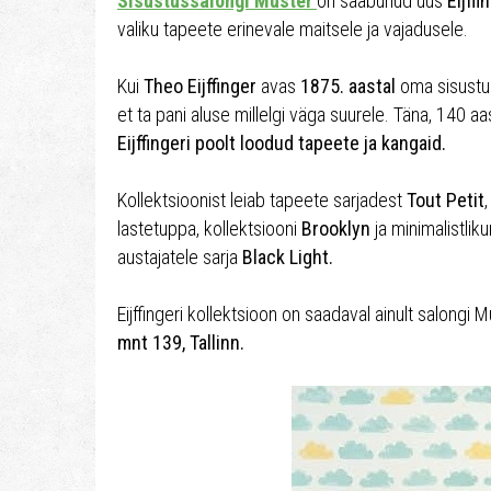
Sisustussalongi Muster
on saabunud uus
Eijff
valiku tapeete erinevale maitsele ja vajadusele.
Kui
Theo Eijffinger
avas
1875. aastal
oma sisustus
et ta pani aluse millelgi väga suurele. Täna, 140 a
Eijffingeri poolt loodud tapeete ja kangaid.
Kollektsioonist leiab tapeete sarjadest
Tout Petit
lastetuppa, kollektsiooni
Brooklyn
ja minimalistli
austajatele sarja
Black Light.
Eijffingeri kollektsioon on saadaval ainult salong
mnt 139, Tallinn.