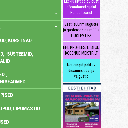
Eksklusiivsed puidust
põrandamaterjalid
Hansafloorist
Eesti suurim liuguste
A
ja garderoobide müüja
LIUGLEV UKS
UD, KORSTNAD
EHL PROFILES, LIISTUD
, -SÜSTEEMID,
KOGENUD MEISTRILT
ALID
Naudingut pakkuv
disainmööbel ja
D ,
valgustid
ONISEADMED
EPISED
LIPUD, LIPUMASTID
USED