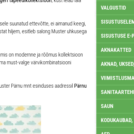
ingeri tapeedikollektsioon
, kust leiab laia
VALGUSTID
SISUSTUSELE
ele suunatud ettevõtte, ei aimanud keegi,
astat hiljem, esitleb salong Muster uhkusega
SISUSTUSE E-
AKNAKATTED
, mis on modernne ja rõõmus kollektsioon
kuma must-valge värvikombinatsiooni
AKNAD, UKSED
VIIMISTLUSMA
i Muster Pärnu mnt esinduses aadressil
Pärnu
SANITAARTEHN
SAUN
KODUKAUBAD,