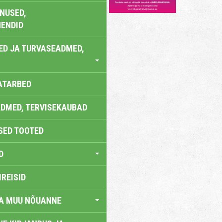
NUSED,
ENDID
ED JA TURVASEADMED,
ATARBED
DMED, TERVISEKAUBAD
SED TOOTED
D
IREISID
JA MUU NÕUANNE