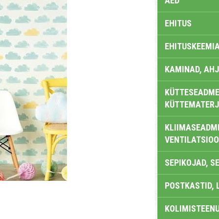
AED
EHITUS
EHITUSKEEMI
KAMINAD, AHJ
KÜTTESEADMED
KÜTTEMATERJ
KLIIMASEADME
VENTILATSIO
SEPIKOJAD, S
POSTKASTID, 
KOLIMISTEEN