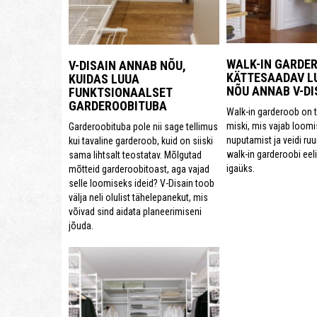
WALK-IN GARDE
V-DISAIN ANNAB NÕU,
KÄTTESAADAV LU
KUIDAS LUUA
NÕU ANNAB V-DI
FUNKTSIONAALSET
GARDEROOBITUBA
Walk-in garderoob on 
miski, mis vajab loom
Garderoobituba pole nii sage tellimus
nuputamist ja veidi ru
kui tavaline garderoob, kuid on siiski
walk-in garderoobi eel
sama lihtsalt teostatav. Mõlgutad
igaüks.
mõtteid garderoobitoast, aga vajad
selle loomiseks ideid? V-Disain toob
välja neli olulist tähelepanekut, mis
võivad sind aidata planeerimiseni
jõuda.