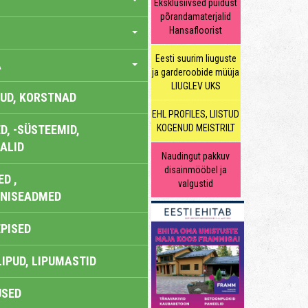
Eksklusiivsed puidust
põrandamaterjalid
Hansafloorist
Eesti suurim liuguste
A
ja garderoobide müüja
LIUGLEV UKS
UD, KORSTNAD
EHL PROFILES, LIISTUD
, -SÜSTEEMID,
KOGENUD MEISTRILT
ALID
Naudingut pakkuv
disainmööbel ja
D ,
valgustid
ONISEADMED
EPISED
LIPUD, LIPUMASTID
USED