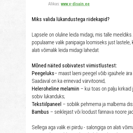
Allikas:
www.v-disain.ee
Miks valida lükandustega riidekapid?
Lapsele on oluline leida midagi, mis talle meeldiks
populaarne valik panipaiga loomiseks just lastele, 
alati võimalik leida midagi lahedat.
Mõned näited sobivatest viimistlustest:
Peegeluks
– maast laeni peegel võib igaühele ära 
Saadaval on ka erinevad värvitoonid;
Heleroheline melamiin
– kui toas on palju kirkaid
sobiv lükanduks;
Tekstiilpaneel
– sobilik pehmema ja malbema disa
Bambus
– seiklejast või loodust fännava noore jaok
Sellega aga valik ei piirdu - salongiga on alati või