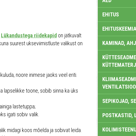
AED
EHITUS
EHITUSKEEMI
.
Lükandustega riidekapid
on jätkuvalt
KAMINAD, AHJ
kuna suurest ukseviimistluste valikust on
KÜTTESEADMED
KÜTTEMATERJ
kuluda, noore inimese jaoks veel eriti.
KLIIMASEADME
VENTILATSIO
 ja lapselikke toone, sobib sinna ka üks
SEPIKOJAD, S
iniga lastetuppa;
s igati sobiv valik.
POSTKASTID, 
KOLIMISTEEN
malik midagi koos mõelda ja sobivat leida.