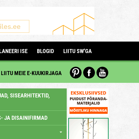
LANEERI ISE
BLOGID
LIITU SW'GA
LIITU MEIE E-KUUKIRJAGA
AD, SISEARHITEKTID,
- JA DISAINIFIRMAD