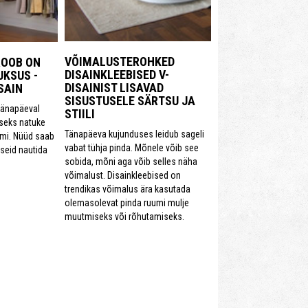
VÕIMALUSTEROHKED
ROOB ON
DISAINKLEEBISED V-
KSUS -
DISAINIST LISAVAD
SAIN
SISUSTUSELE SÄRTSU JA
tänapäeval
STIILI
iseks natuke
Tänapäeva kujunduses leidub sageli
umi. Nüüd saab
vabat tühja pinda. Mõnele võib see
iseid nautida
sobida, mõni aga võib selles näha
võimalust. Disainkleebised on
trendikas võimalus ära kasutada
olemasolevat pinda ruumi mulje
muutmiseks või rõhutamiseks.