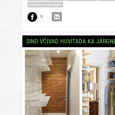
lükandustega kapid
0
SIND VÕIVAD HUVITADA KA JÄRGN