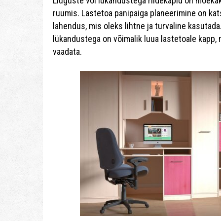
Liuguste või lükandustega riidekapid on moekak
ruumis. Lastetoa panipaiga planeerimine on kat
lahendus, mis oleks lihtne ja turvaline kasutad
lükandustega on võimalik luua lastetoale kapp, 
vaadata.