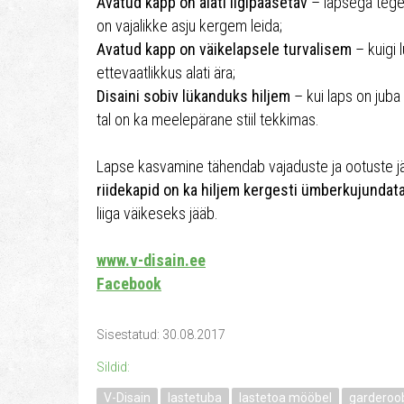
Avatud kapp on alati ligipääsetav
– lapsega tegel
on vajalikke asju kergem leida;
Avatud kapp on väikelapsele turvalisem
– kuigi 
ettevaatlikkus alati ära;
Disaini sobiv lükanduks hiljem
– kui laps on juba 
tal on ka meelepärane stiil tekkimas.
Lapse kasvamine tähendab vajaduste ja ootuste jä
riidekapid on ka hiljem kergesti ümberkujundat
liiga väikeseks jääb.
www.v-disain.ee
Facebook
Sisestatud: 30.08.2017
Sildid:
V-Disain
lastetuba
lastetoa mööbel
garderoo