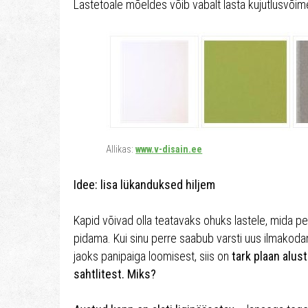
Lastetoale mõeldes võib vabalt lasta kujutlusvõime
Allikas:
www.v-disain.ee
Idee: lisa lükanduksed hiljem
Kapid võivad olla teatavaks ohuks lastele, mida p
pidama. Kui sinu perre saabub varsti uus ilmakodani
jaoks panipaiga loomisest, siis on
tark plaan alusta
sahtlitest. Miks?