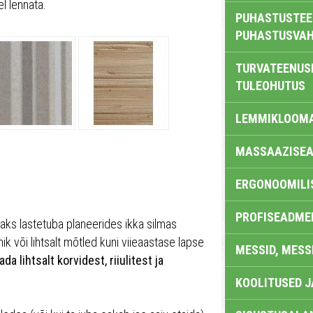
l lennata.
PUHASTUSTEE
PUHASTUSVAH
TURVATEENUS
TULEOHUTUS
LEMMIKLOOM
MASSAAZISEA
ERGONOOMILI
PROFISEADME
eaks lastetuba planeerides ikka silmas
k või lihtsalt mõtled kuni viieaastase lapse
MESSID, MESS
da lihtsalt korvidest, riiulitest ja
KOOLITUSED 