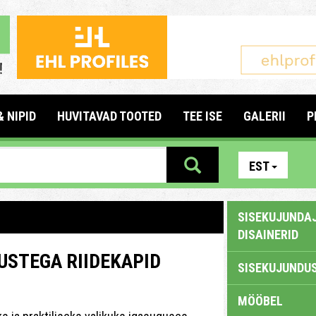
& NIPID
HUVITAVAD TOOTED
TEE ISE
GALERII
P
EST
SISEKUJUNDAJ
DISAINERID
USTEGA RIIDEKAPID
SISEKUJUNDUS
MÖÖBEL