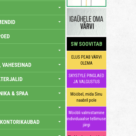
MENDID
POED
SW SOOVITAB
ELUS PEAB VÄRVI
OLEMA
, VAHESEINAD
SKYSTYLE PINGLAED
TERJALID
JA VALGUSTUS
IKA & SPAA
Mööbel, mida Sinu
naabril pole
Mööbli valmistamine
individuaalse tellimuse
 KONTORIKAUBAD
järgi