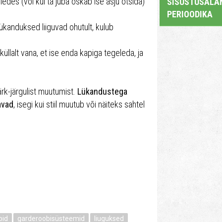
edes (või kui ta juba oskab ise asju otsida)
SISUSTUSALAN
PERIOODIKA
lükanduksed liiguvad ohutult, kulub
küllalt vana, et ise enda kapiga tegeleda, ja
rk-järgulist muutumist.
Lükandustega
avad
, isegi kui stiil muutub või näiteks sahtel
bid
garderoobisüsteemid
liuguksed