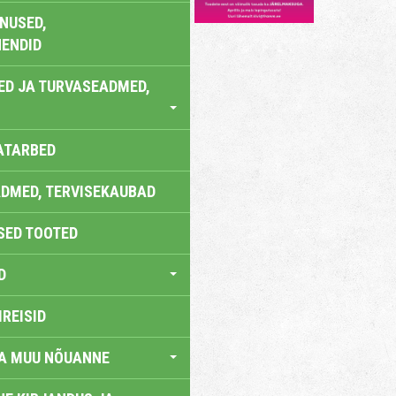
NUSED,
ENDID
ED JA TURVASEADMED,
ATARBED
DMED, TERVISEKAUBAD
SED TOOTED
D
IREISID
JA MUU NÕUANNE