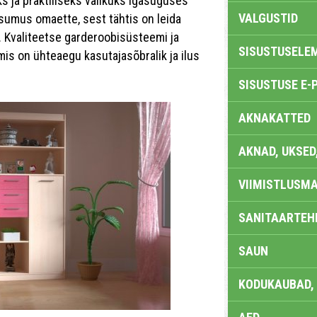
s ja praktiliseks valikuks igasuguses
VALGUSTID
sumus omaette, sest tähtis on leida
a. Kvaliteetse garderoobisüsteemi ja
SISUSTUSELE
mis on ühteaegu kasutajasõbralik ja ilus
SISUSTUSE E-
AKNAKATTED
AKNAD, UKSED
VIIMISTLUSMA
SANITAARTEHN
SAUN
KODUKAUBAD,