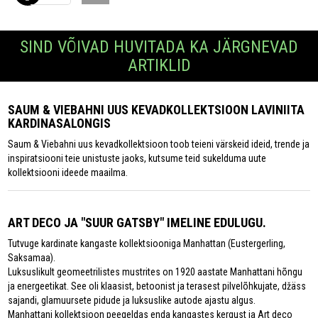
SIND VÕIVAD HUVITADA KA JÄRGNEVAD
ARTIKLID
SAUM & VIEBAHNI UUS KEVADKOLLEKTSIOON LAVINIITA
KARDINASALONGIS
Saum & Viebahni uus kevadkollektsioon toob teieni värskeid ideid, trende ja
inspiratsiooni teie unistuste jaoks, kutsume teid sukelduma uute
kollektsiooni ideede maailma.
ART DECO JA "SUUR GATSBY" IMELINE EDULUGU.
Tutvuge kardinate kangaste kollektsiooniga Manhattan (Eustergerling,
Saksamaa).
Luksuslikult geomeetrilistes mustrites on 1920 aastate Manhattani hõngu
ja energeetikat. See oli klaasist, betoonist ja terasest pilvelõhkujate, džäss
sajandi, glamuursete pidude ja luksuslike autode ajastu algus.
Manhattani kollektsioon peegeldas enda kangastes kergust ja Art deco