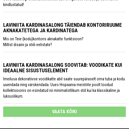
kindlustatud!
LAVINIITA KARDINASALONG TÄIENDAB KONTORIRUUME
AKNAKATETEGA JA KARDINATEGA
Mis on Teie (kodu)kontoris aknakatte funktsioon?
Millist disaini ja stiili eelistate?
LAVINIITA KARDINASALONG SOOVITAB: VOODIKATE KUI
IDEAALNE SISUSTUSELEMENT
Imeilusa dekoratiivse voodikatte abil saate suurepäraselt oma tuba ja kodu
uuendada ning värskendada. Uues Hispaania meistrite poolt loodud
kollektsioonis on esindatud nii minimalistlikum stiil kui ka klassikaline ja
luksuslikum.
VAATA KÕIKI