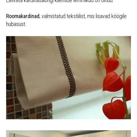
Laviniita kardinasalongi klientide lemmikud on olnud:
Roomakardinad
, valmistatud tekstiilist, mis lisavad köögile
hubasust.