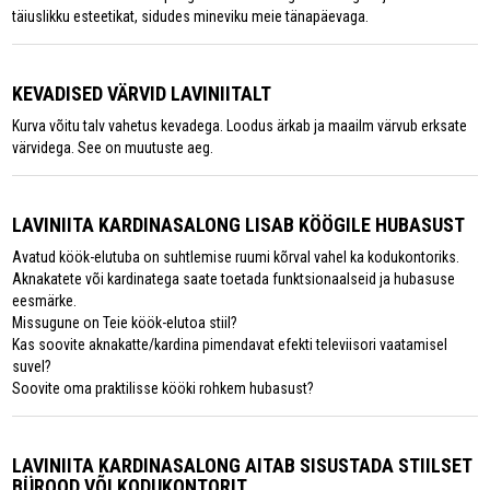
täiuslikku esteetikat, sidudes mineviku meie tänapäevaga.
KEVADISED VÄRVID LAVINIITALT
Kurva võitu talv vahetus kevadega. Loodus ärkab ja maailm värvub erksate
värvidega. See on muutuste aeg.
LAVINIITA KARDINASALONG LISAB KÖÖGILE HUBASUST
Avatud köök-elutuba on suhtlemise ruumi kõrval vahel ka kodukontoriks.
Aknakatete või kardinatega saate toetada funktsionaalseid ja hubasuse
eesmärke.
Missugune on Teie köök-elutoa stiil?
Kas soovite aknakatte/kardina pimendavat efekti televiisori vaatamisel
suvel?
Soovite oma praktilisse kööki rohkem hubasust?
LAVINIITA KARDINASALONG AITAB SISUSTADA STIILSET
BÜROOD VÕI KODUKONTORIT