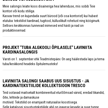
Meie salongis leiate koos disaineriga hea lahenduse, mis sobib Teie
kontori või kodu stiiliga.
Kasvav trend on kujundada suurt bürood (või osa kontorist) kui hubast
elutuba: tekstiilist kardinad, tugitool, külluslikult rohelust ning kööginurk.
Sellises keskkonnas tunnevad inimesed end hästi ja nad on
produktiivsemad.
PROJEKT "TUBA ALGKOOLI ÕPILASELE" LAVINIITA
KARDINASALONGIS
Varsti on 1. september ehk Teadmistepäev. On aeg häälestada laps ja tema
tuba/keskkond headeks õpitulemusteks!
LAVINIITA SALONGI SAABUS UUS SISUSTUS - JA
KARDINATEKSTIILIDE KOLLEKTSIOON TRESCO
Teid ootavad maitsekalt kombineeritud elurõõmsad värvid, eredad tikandid,
õite, lehtede ja damaskuse
motiivid. Tekstiilid on enamjaolt naturaalse koostisega.
Selle kataloogi sisustustekstiilide abil on igavese kevade ja suve tunne