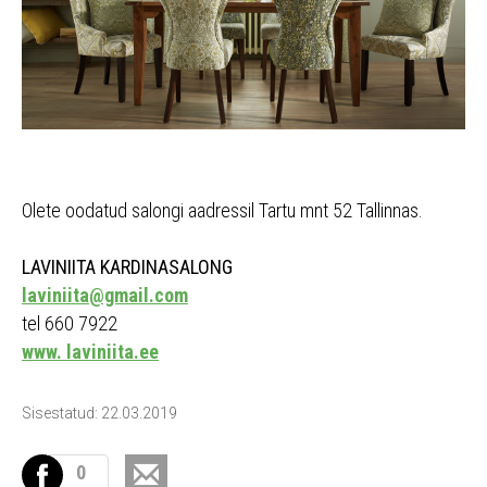
Olete oodatud salongi aadressil Tartu mnt 52 Tallinnas.
LAVINIITA KARDINASALONG
laviniita@gmail.com
tel 660 7922
www. laviniita.ee
Sisestatud: 22.03.2019
0