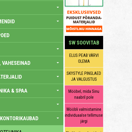
MENDID
POED
SW SOOVITAB
ELUS PEAB VÄRVI
OLEMA
, VAHESEINAD
SKYSTYLE PINGLAED
TERJALID
JA VALGUSTUS
IKA & SPAA
Mööbel, mida Sinu
naabril pole
Mööbli valmistamine
individuaalse tellimuse
 KONTORIKAUBAD
järgi