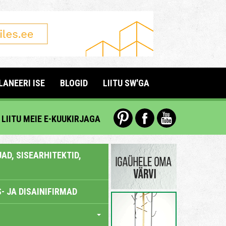
LANEERI ISE
BLOGID
LIITU SW'GA
LIITU MEIE E-KUUKIRJAGA
AD, SISEARHITEKTID,
- JA DISAINIFIRMAD