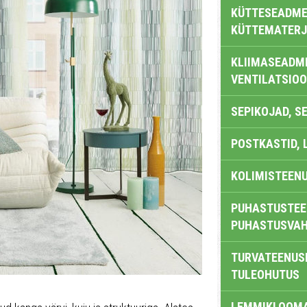
KÜTTESEADMED
KÜTTEMATERJ
KLIIMASEADME
VENTILATSIO
SEPIKOJAD, S
POSTKASTID, 
KOLIMISTEEN
PUHASTUSTEE
PUHASTUSVAH
TURVATEENUS
TULEOHUTUS
LEMMIKLOOM