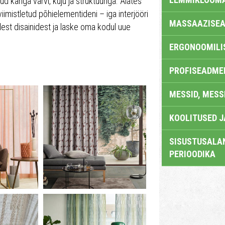
 kanga värvi, kuju ja struktuuriga. Alates
iimistletud põhielementideni – iga interjööri
MASSAAZISEA
udest disainidest ja laske oma kodul uue
ERGONOOMILI
PROFISEADME
MESSID, MESS
KOOLITUSED 
SISUSTUSALAN
PERIOODIKA