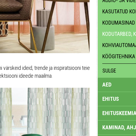
AUDIO- JA VID
KASUTATUD K
KODUMASINAD
KODUTARBED, 
KOHVIAUTOMA
KÖÖGITEHNIKA
värskeid ideid, trende ja inspiratsiooni teie
SULGE
lektsiooni ideede maailma.
AED
EHITUS
EHITUSKEEMI
KAMINAD, AHJ