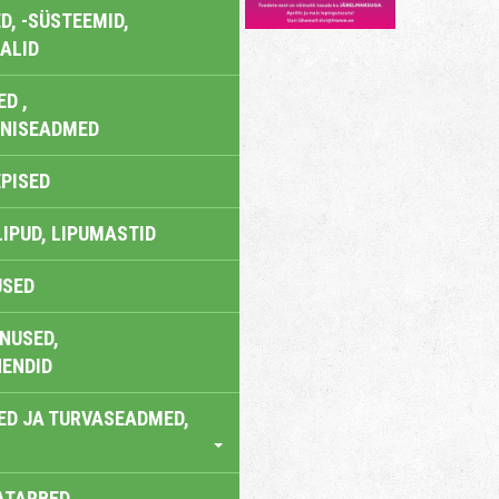
, -SÜSTEEMID,
ALID
D ,
ONISEADMED
EPISED
LIPUD, LIPUMASTID
USED
NUSED,
ENDID
ED JA TURVASEADMED,
ATARBED