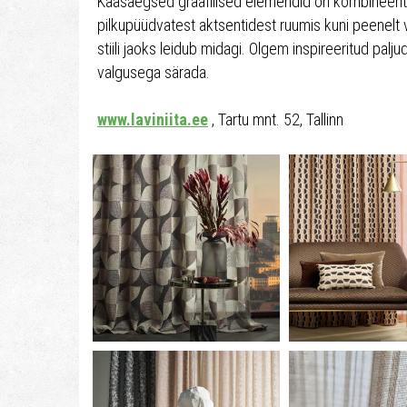
Kaasaegsed graafilised elemendid on kombineeritud
pilkupüüdvatest aktsentidest ruumis kuni peenelt v
stiili jaoks leidub midagi. Olgem inspireeritud palj
valgusega särada.
www.laviniita.ee
, Tartu mnt. 52, Tallinn