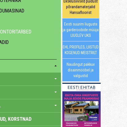
EOTEHNIKA
Eksklusiivsed puidust
põrandamaterjalid
ODUMASINAD
Hansafloorist
Eesti suurim liuguste
ja garderoobide müüja
KONTORITARBED
LIUGLEV UKS
ADID
EHL PROFILES, LIISTUD
KOGENUD MEISTRILT
Naudingut pakkuv
disainmööbel ja
valgustid
A
UD, KORSTNAD