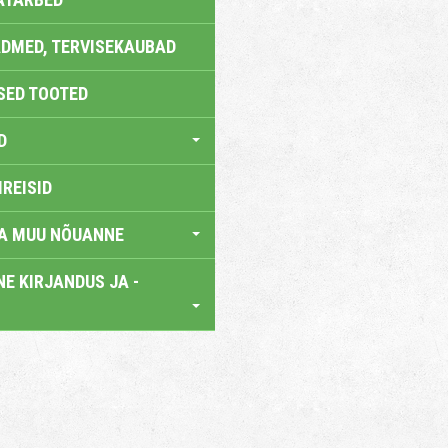
DMED, TERVISEKAUBAD
SED TOOTED
D
IREISID
JA MUU NÕUANNE
E KIRJANDUS JA -