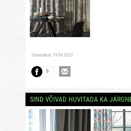
Sisestatud: 19.04.2022
0
SIND VÕIVAD HUVITADA KA JÄRGN