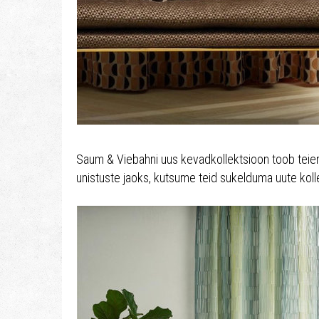
Saum & Viebahni uus kevadkollektsioon toob teieni 
unistuste jaoks, kutsume teid sukelduma uute kol