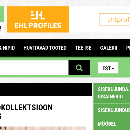
& NIPID
HUVITAVAD TOOTED
TEE ISE
GALERII
P
EST
SISEKUJUNDAJ
DISAINERID
DKOLLEKTSIOON
SISEKUJUNDUS
S
MÖÖBEL