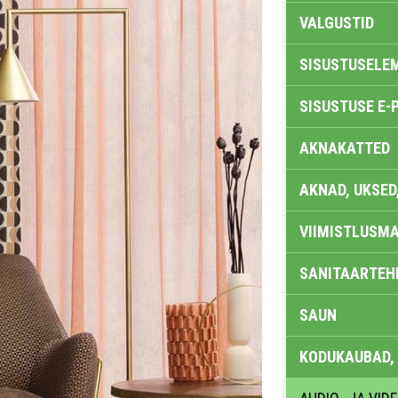
VALGUSTID
SISUSTUSELE
SISUSTUSE E-
AKNAKATTED
AKNAD, UKSED
VIIMISTLUSMA
SANITAARTEHN
SAUN
KODUKAUBAD,