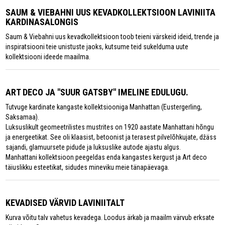
SAUM & VIEBAHNI UUS KEVADKOLLEKTSIOON LAVINIITA
KARDINASALONGIS
Saum & Viebahni uus kevadkollektsioon toob teieni värskeid ideid, trende ja
inspiratsiooni teie unistuste jaoks, kutsume teid sukelduma uute
kollektsiooni ideede maailma.
ART DECO JA "SUUR GATSBY" IMELINE EDULUGU.
Tutvuge kardinate kangaste kollektsiooniga Manhattan (Eustergerling,
Saksamaa).
Luksuslikult geomeetrilistes mustrites on 1920 aastate Manhattani hõngu
ja energeetikat. See oli klaasist, betoonist ja terasest pilvelõhkujate, džäss
sajandi, glamuursete pidude ja luksuslike autode ajastu algus.
Manhattani kollektsioon peegeldas enda kangastes kergust ja Art deco
täiuslikku esteetikat, sidudes mineviku meie tänapäevaga.
KEVADISED VÄRVID LAVINIITALT
Kurva võitu talv vahetus kevadega. Loodus ärkab ja maailm värvub erksate