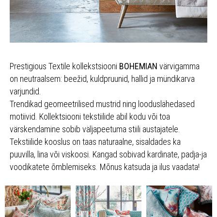
Prestigious Textile kollekstsiooni
BOHEMIAN
värvigamma
on neutraalsem: beežid, kuldpruunid, hallid ja mündikarva
varjundid.
Trendikad geomeetrilised mustrid ning looduslähedased
motiivid. Kollektsiooni tekstiilide abil kodu või toa
värskendamine sobib väljapeetuma stiili austajatele.
Tekstiilide kooslus on taas naturaalne, sisaldades ka
puuvilla, lina või viskoosi. Kangad sobivad kardinate, padja-ja
voodikatete õmblemiseks. Mõnus katsuda ja ilus vaadata!