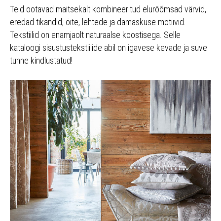
Teid ootavad maitsekalt kombineeritud elurõõmsad värvid,
eredad tikandid, õite, lehtede ja damaskuse motiivid.
Tekstiilid on enamjaolt naturaalse koostisega. Selle
kataloogi sisustustekstiilide abil on igavese kevade ja suve
tunne kindlustatud!