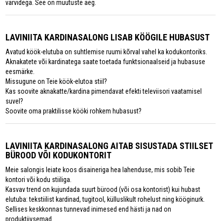
värvidega. See on muutuste aeg.
LAVINIITA KARDINASALONG LISAB KÖÖGILE HUBASUST
Avatud köök-elutuba on suhtlemise ruumi kõrval vahel ka kodukontoriks.
Aknakatete või kardinatega saate toetada funktsionaalseid ja hubasuse
eesmärke.
Missugune on Teie köök-elutoa stiil?
Kas soovite aknakatte/kardina pimendavat efekti televiisori vaatamisel
suvel?
Soovite oma praktilisse kööki rohkem hubasust?
LAVINIITA KARDINASALONG AITAB SISUSTADA STIILSET
BÜROOD VÕI KODUKONTORIT
Meie salongis leiate koos disaineriga hea lahenduse, mis sobib Teie
kontori või kodu stiiliga.
Kasvav trend on kujundada suurt bürood (või osa kontorist) kui hubast
elutuba: tekstiilist kardinad, tugitool, külluslikult rohelust ning kööginurk.
Sellises keskkonnas tunnevad inimesed end hästi ja nad on
produktiivsemad.