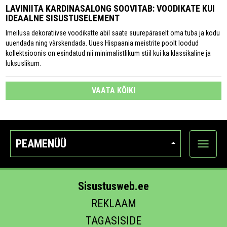
LAVINIITA KARDINASALONG SOOVITAB: VOODIKATE KUI
IDEAALNE SISUSTUSELEMENT
Imeilusa dekoratiivse voodikatte abil saate suurepäraselt oma tuba ja kodu
uuendada ning värskendada. Uues Hispaania meistrite poolt loodud
kollektsioonis on esindatud nii minimalistlikum stiil kui ka klassikaline ja
luksuslikum.
VAATA KÕIKI
PEAMENÜÜ
Ava
kategoo
Sisustusweb.ee
REKLAAM
TAGASISIDE