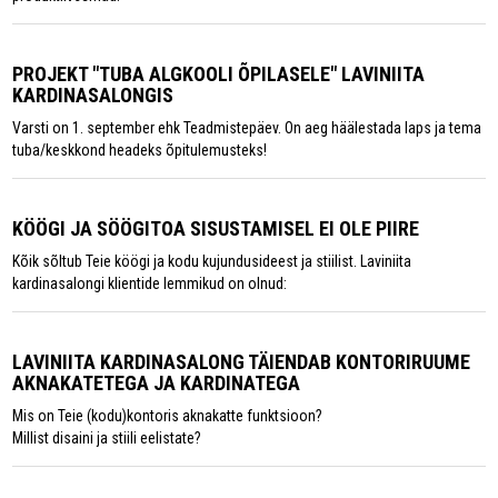
PROJEKT "TUBA ALGKOOLI ÕPILASELE" LAVINIITA
KARDINASALONGIS
Varsti on 1. september ehk Teadmistepäev. On aeg häälestada laps ja tema
tuba/keskkond headeks õpitulemusteks!
KÖÖGI JA SÖÖGITOA SISUSTAMISEL EI OLE PIIRE
Kõik sõltub Teie köögi ja kodu kujundusideest ja stiilist. Laviniita
kardinasalongi klientide lemmikud on olnud:
LAVINIITA KARDINASALONG TÄIENDAB KONTORIRUUME
AKNAKATETEGA JA KARDINATEGA
Mis on Teie (kodu)kontoris aknakatte funktsioon?
Millist disaini ja stiili eelistate?