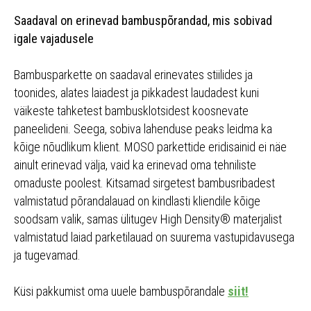
Saadaval on erinevad bambuspõrandad, mis sobivad
igale vajadusele
Bambusparkette on saadaval erinevates stiilides ja
toonides, alates laiadest ja pikkadest laudadest kuni
väikeste tahketest bambusklotsidest koosnevate
paneelideni. Seega, sobiva lahenduse peaks leidma ka
kõige nõudlikum klient. MOSO parkettide eridisainid ei näe
ainult erinevad välja, vaid ka erinevad oma tehniliste
omaduste poolest. Kitsamad sirgetest bambusribadest
valmistatud põrandalauad on kindlasti kliendile kõige
soodsam valik, samas ülitugev High Density® materjalist
valmistatud laiad parketilauad on suurema vastupidavusega
ja tugevamad.
​Küsi pakkumist oma uuele bambuspõrandale
siit!