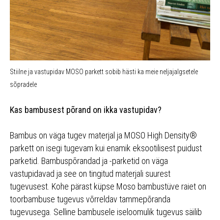
Stiilne ja vastupidav MOSO parkett sobib hästi ka meie neljajalgsetele
sõpradele
Kas bambusest põrand on ikka vastupidav?
Bambus on väga tugev materjal ja MOSO High Density®
parkett on isegi tugevam kui enamik eksootilisest puidust
parketid. Bambuspõrandad ja -parketid on väga
vastupidavad ja see on tingitud materjali suurest
tugevusest. Kohe pärast küpse Moso bambustüve raiet on
toorbambuse tugevus võrreldav tammepõranda
tugevusega. Selline bambusele iseloomulik tugevus säilib