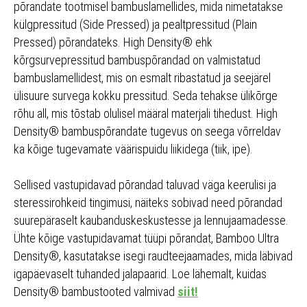
põrandate tootmisel bambuslamellides, mida nimetatakse
külgpressitud (Side Pressed) ja pealtpressitud (Plain
Pressed) põrandateks. High Density® ehk
kõrgsurvepressitud bambuspõrandad on valmistatud
bambuslamellidest, mis on esmalt ribastatud ja seejärel
ülisuure survega kokku pressitud. Seda tehakse ülikõrge
rõhu all, mis tõstab olulisel määral materjali tihedust. High
Density® bambuspõrandate tugevus on seega võrreldav
ka kõige tugevamate väärispuidu liikidega (tiik, ipe).
Sellised vastupidavad põrandad taluvad väga keerulisi ja
steressirohkeid tingimusi, näiteks sobivad need põrandad
suurepäraselt kaubanduskeskustesse ja lennujaamadesse.
Ühte kõige vastupidavamat tüüpi põrandat, Bamboo Ultra
Density®, kasutatakse isegi raudteejaamades, mida läbivad
igapäevaselt tuhanded jalapaarid. Loe lähemalt, kuidas
Density® bambustooted valmivad
siit!