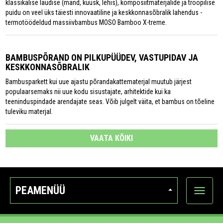
klassikalise laudise (mänd, kuusk, lehis), komposiitmaterjalide ja troopilise
puidu on veel üks täiesti innovaatiline ja keskkonnasõbralik lahendus -
termotöödeldud massiivbambus MOSO Bamboo X-treme.
BAMBUSPÕRAND ON PILKUPÜÜDEV, VASTUPIDAV JA
KESKKONNASÕBRALIK
Bambusparkett kui uue ajastu põrandakattematerjal muutub järjest
populaarsemaks nii uue kodu sisustajate, arhitektide kui ka
teeninduspindade arendajate seas. Võib julgelt väita, et bambus on tõeline
tuleviku materjal.
VAATA KÕIKI
PEAMENÜÜ
Ava
kategoo