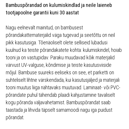
Bambuspõrandad on kulumiskindlad ja neile laieneb
tootjapoolne garantii kuni 30 aastat
Nagu eelnevalt mainitud, on bambusest
põrandakattematerjalid väga tugevad ja seetõttu on neil
pikk kasutusiga. Tõenäoliselt olete selliseid lubadusi
kuulnud ka teiste põrandakatete kohta: kulumiskindel, hoiab
tooni ja on vastupidav. Paraku muudavad kõik materjalid
värvust UV-valguse, kõndimise ja teiste kasutusviiside
mõjul. Bambuse suureks eeliseks on see, et parketti on
suhteliselt lihtne värskendada, kui kasutusjäljed ja materjali
tooni muutus liiga nähtavaks muutuvad. Laminaat- või PVC-
põrandate puhul tähendab plaadi kahjustamine tavaliselt
kogu põranda väljavahetamist. Bambuspõrandat saab
taastada ja lihvida täpselt samamoodi nagu iga puidust
põrandat.