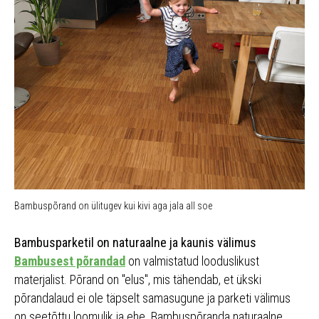
Bambuspõrand on ülitugev kui kivi aga jala all soe
Bambusparketil on naturaalne ja kaunis välimus
Bambusest põrandad
on valmistatud looduslikust
materjalist. Põrand on "elus", mis tähendab, et ükski
põrandalaud ei ole täpselt samasugune ja parketi välimus
on seetõttu loomulik ja ehe. Bambuspõranda naturaalne