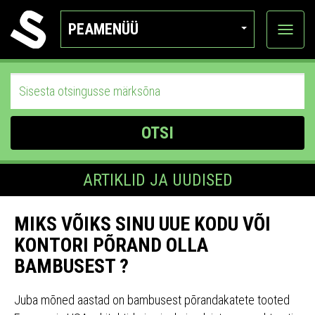
PEAMENÜÜ
Ava
katego
OTSI
ARTIKLID JA UUDISED
MIKS VÕIKS SINU UUE KODU VÕI
KONTORI PÕRAND OLLA
BAMBUSEST ?
Juba mõned aastad on bambusest põrandakatete tooted