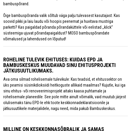
bambuspõrand.
Õige bambuspõranda valik sõltub väga palju tulevasest kasutajast. Kas
soovid pikki ja laiu laudu või hoopis peenemat ja huvitava mustriga
parketti? Kas paigaldad põranda põrandaküttele või eelistad ,,klick”
süsteemiga ujuvat põrandapaigaldust? MOSO bambuspõrandate
võimalused ja lahendused on lõputud!
ROHELINE TULEVIK EHITUSES: KUIDAS EPD JA
BAMBUSKESKUS MUUDAVAD SINU EHITUSPROJEKTI
JÄTKUSUUTLIKUMAKS.
Ava oma silmad rohelisemale tulevikule: Kas teadsid, et ehitussektor on
üks peamisi süsinikdioksiidi heitkoguste allikaid maailmas? Kujutle, kui iga
sinu ehitus- või renoveerimisprojekt aitaks kaasa puhtamale ja
rohelisemale planeedile. See pole mitte ainult võimalik, vaid muutub järjest
olulisemaks tänu EPD-le ehk toote keskkonnadeklaratsioonile ja
jätkusuutlikele materjalidele, nagu need, mida pakub Bambuskeskus.
MILLINE ON KESKKONNASÕBRALIK JA SAMAS