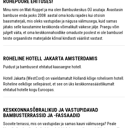
ROHEPÖÖRE EHITUSES!
Minu nimi on Mati Koppel ja ma olen Bambuskeskus OÜ asutaja. Avastasin
bambuse enda jaoks 2008. aastal oma kodu rajades kui otsisin
baasmaterjali, mis oleks vastupidav ja nägusa välimusega, kuid samas
jätaks selle kasutamine keskkonda võimalikult väikese jälje. Praegu võin
julgelt väita, et oma keskkonnahoidlike omaduste poolest ei ole bambusel
teiste orgaaniliste materjalide kõrval kindlasti väärilist vastast.
ROHELINE HOTELL JAKARTA AMSTERDAMIS
Puidust ja bambusest ehitatud kaasaegne hotell.
Hotell Jakarta (WestCord) on vaieldamatult Hollandi kõige rohelisem hotell.
Roheline eelkõige sellepärast, et see on üks keskkonnasäästlikumalt
ehitatud hotelle kogu Euroopas.
KESKKONNASÕBRALIKUD JA VASTUPIDAVAD
BAMBUSTERRASSID JA -FASSAADID
Soovite terrassi, mis on vastupidav ja samas kauni välimusega? Peale