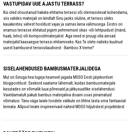
VASTUPIDAV UUE AJASTU TERRASS?
Kui oled otsustanud hakata ehitama terrassi või olemasolevat kohendama,
siis valides materjali on kindlalt Sinu jaoks oluline, et terrass oleks
kauakestev, vähest hooldust vajav ja samas kena välimusega. Eestis on
enamus terrasse ehitatud pigem pehmemast okas -või lehtpuidust (mänd,
haab, lehis) või komposiitmaterjalist. Aga need ei pruugi olla ainsad
materjalid kaasaegse terrassi ehitamiseks. Kas Te olete näiteks kuulnud
uuest bambusest terrassilaudisest - Bamboo X treme?
SISELAHENDUSED BAMBUSMATERJALIDEGA
Mul on Sinuga hea lugeja heameel jagada MOSO Eesti järjekordset
blogipostitust. Seekord vaatame lähemalt, kuidas bambusmaterjale
kasutades on võimalik luua põnevaid ja jätkusuutlike siselahendusi.
Vaieldamatult pakub bambus materjalina disaini osas piiramatuid
võimalusi. Tänu väga laiale toodete valikule on lihtne lasta oma fantaasial
lennata. Allpool leiate inspireerivaid näiteid MOSO hiljutistest projektidest.