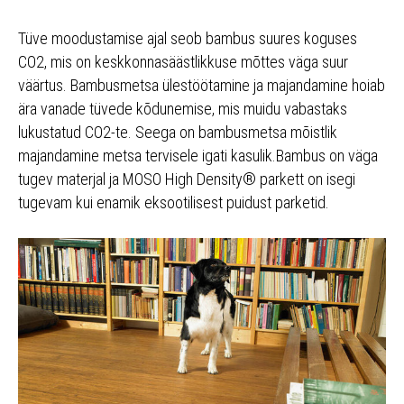
Tüve moodustamise ajal seob bambus suures koguses
CO2, mis on keskkonnasäästlikkuse mõttes väga suur
väärtus. Bambusmetsa ülestöötamine ja majandamine hoiab
ära vanade tüvede kõdunemise, mis muidu vabastaks
lukustatud CO2-te. Seega on bambusmetsa mõistlik
majandamine metsa tervisele igati kasulik.Bambus on väga
tugev materjal ja MOSO High Density® parkett on isegi
tugevam kui enamik eksootilisest puidust parketid.