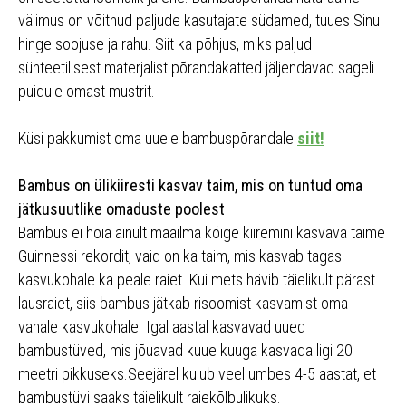
välimus on võitnud paljude kasutajate südamed, tuues Sinu
hinge soojuse ja rahu. Siit ka põhjus, miks paljud
sünteetilisest materjalist põrandakatted jäljendavad sageli
puidule omast mustrit.
Küsi pakkumist oma uuele bambuspõrandale
siit!
Bambus on ülikiiresti kasvav taim, mis on tuntud oma
jätkusuutlike omaduste poolest
Bambus ei hoia ainult maailma kõige kiiremini kasvava taime
Guinnessi rekordit, vaid on ka taim, mis kasvab tagasi
kasvukohale ka peale raiet. Kui mets hävib täielikult pärast
lausraiet, siis bambus jätkab risoomist kasvamist oma
vanale kasvukohale. Igal aastal kasvavad uued
bambustüved, mis jõuavad kuue kuuga kasvada ligi 20
meetri pikkuseks.Seejärel kulub veel umbes 4-5 aastat, et
bambustüvi saaks täielikult raiekõlbulikuks.