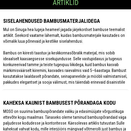
ARTIKLID
SISELAHENDUSED BAMBUSMATERJALIDEGA
Mul on Sinuga hea lugeja heameel jagada järjekordset bambuse teemalist
artiklit. Seekord vaatame lähemalt, kuidas bambusmaterjale kasutades on
võimalik luua põnevaid ja kestlike siselahendusi.
Bambus on kiiresti taastuv ja keskkonnasõbralik materjal, mis sobib
ideaalselt kaasaegsesse sisekujundusse. Selle vastupidavus ja tugevus
konkureerivad tamme ja teiste tugevpuu liikidega, kuid bambus kasvab
märkimisväärselt kiiremini, kasvades raievalmis vaid 5–6aastaga. Bambust
kasutatakse laialdaselt põrandate, seinapaneelide ja mööbli valmistamisel,
pakkudes elegantset ja sooja välimust, mis täiendab erinevaid disainistiile
KAHEKSA KAUNIST BAMBUSEST PÕRANDAGA KODU
MOSO on suurima bambuspõrandate valiku ja edasimüüjate võrgustikuga
ettevõte kogu maailmas. Tänaseks oleme tarninud bambuspõrandaid väga
paljudesse kodudesse ja kontoritesse. Käesolevas artiklis tutvustan Sulle
kaheksat vahvat kodu, mille interjööris mängivad võtmerolli just bambus ja