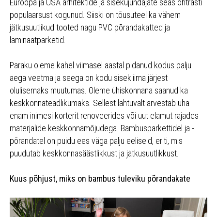
Euroopa ja USA arhitektide ja sisekujundajate seas ohtrasti
populaarsust kogunud. Siiski on tõusuteel ka vähem
jätkusuutlikud tooted nagu PVC põrandakatted ja
laminaatparketid.
Paraku oleme kahel viimasel aastal pidanud kodus palju
aega veetma ja seega on kodu sisekliima järjest
olulisemaks muutumas. Oleme ühiskonnana saanud ka
keskkonnateadlikumaks. Sellest lähtuvalt arvestab üha
enam inimesi korterit renoveerides või uut elamut rajades
materjalide keskkonnamõjudega. Bambusparkettidel ja -
põrandatel on puidu ees väga palju eeliseid, eriti, mis
puudutab keskkonnasäästlikkust ja jätkusuutlikkust.
Kuus põhjust, miks on bambus tuleviku põrandakate