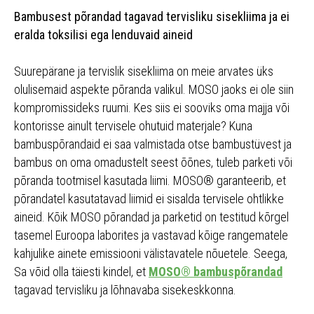
Bambusest põrandad tagavad tervisliku sisekliima ja ei
eralda toksilisi ega lenduvaid aineid
Suurepärane ja tervislik sisekliima on meie arvates üks
olulisemaid aspekte põranda valikul. MOSO jaoks ei ole siin
kompromissideks ruumi. Kes siis ei sooviks oma majja või
kontorisse ainult tervisele ohutuid materjale? Kuna
bambuspõrandaid ei saa valmistada otse bambustüvest ja
bambus on oma omadustelt seest õõnes, tuleb parketi või
põranda tootmisel kasutada liimi. MOSO® garanteerib, et
põrandatel kasutatavad liimid ei sisalda tervisele ohtlikke
aineid. Kõik MOSO põrandad ja parketid on testitud kõrgel
tasemel Euroopa laborites ja vastavad kõige rangematele
kahjulike ainete emissiooni välistavatele nõuetele. Seega,
Sa võid olla täiesti kindel, et
MOSO® bambuspõrandad
tagavad tervisliku ja lõhnavaba sisekeskkonna.