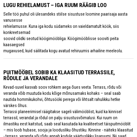
LUGU REHIELAMUST – IGA RUUM RÄÄGIB LOO
Selle töö puhul oli ülesandeks stiilse sisustuse loomine paarisaja aasta
vanusesse
rehielamusse. Kuna iga kodu südameks on vaieldamatult köök, siis
konkreetsemad
soovid olidki seotud köögimööbliga. Köögimööblisse sooviti peita
kaasaegsed
mugavused, kuid säilitada kogu avatud rehiruumis arhailine meeleolu.
PUITMÖÖBEL SOBIB KA KLAASITUD TERRASSILE,
RÕDULE JA VERANDALE
Kevad-suvel kasvab soov rohkem aega õues veeta. Terrass, rõdu või
veranda võib muutuda kodu kõige mõnusamaks kohaks – seal saab
nautida hommikukohvi, õhtusööki perega või lihtsalt rahulikku hetke
värskes õhus.
Terrassi planeerimisel räägitakse sageli välimööblist, kuid ka kinnisel
terrassil, verandal ja rõdul on palju sisustusvõimalusi. Kui ruum on
ilmastiku eest kaitstud, saab seal kasutada ka kvaliteetset täispuitmööblit
– mis loob hubase, sooja ja loodusliku õhustiku. Kinnine - näiteks klaasitud
- terrass, veranda või rõdu annab kodule väärtuslikku lisaruumi. Nii saad