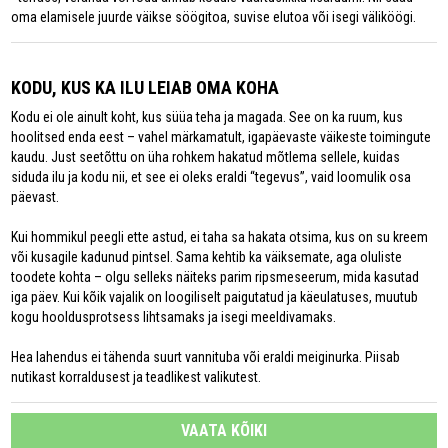
oma elamisele juurde väikse söögitoa, suvise elutoa või isegi väliköögi.
KODU, KUS KA ILU LEIAB OMA KOHA
Kodu ei ole ainult koht, kus süüa teha ja magada. See on ka ruum, kus
hoolitsed enda eest – vahel märkamatult, igapäevaste väikeste toimingute
kaudu. Just seetõttu on üha rohkem hakatud mõtlema sellele, kuidas
siduda ilu ja kodu nii, et see ei oleks eraldi “tegevus”, vaid loomulik osa
päevast.
Kui hommikul peegli ette astud, ei taha sa hakata otsima, kus on su kreem
või kusagile kadunud pintsel. Sama kehtib ka väiksemate, aga oluliste
toodete kohta – olgu selleks näiteks parim ripsmeseerum, mida kasutad
iga päev. Kui kõik vajalik on loogiliselt paigutatud ja käeulatuses, muutub
kogu hooldusprotsess lihtsamaks ja isegi meeldivamaks.
Hea lahendus ei tähenda suurt vannituba või eraldi meiginurka. Piisab
nutikast korraldusest ja teadlikest valikutest.
VAATA KÕIKI