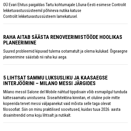
OÜ Evari Ehitus paigaldas Tartu kohtumajale Lõuna-Eesti esimese Controlit
lekketuvastussüsteemil põhineva nutika katuse
Controlit lekketuvastussüsteem lamekatusel.
RAHA AITAB SÄÄSTA RENOVEERIMISTÖÖDE HOOLIKAS
PLANEERIMINE
Suured probleemid kipuvad tulema ootamatult ja olema kulukad. Õigeaegne
planeerimine säästab nii raha kui aega.
5 LIHTSAT SAMMU LUKSUSLIKU JA KAASAEGSE
INTERJÖÖRINI – MILANO MESSI JÄRGIDES
Milano messil Salone del Mobile nähtud tippdisain võib esmapilgul tunduda
kättesaamatu unistusena. Sisearhitektina kinnitan, et oluline pole mitte
kopeerida tervet messi väljapanekut vaid mõista selle taga olevat
filosoofiat. Siin on minu praktilised soovitused, kuidas tuua 2026. aasta
disainitrendid oma koju lihtsalt ja nutikalt.