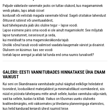
Paljude väikelaste vanemate jaoks on tuttav olukord, kus magamaminek
venib pikaks, laps ärkab öösel
korduvalt või eelistab magada vanemate kõrval. Sageli otsitakse lahendust
õhtusest rutiinist või unerituaalidest,
kuid tähelepanuta jääb üks oluline tegur – lapse voodi.
Lapse esimene päris oma voodi ei ole ainult magamiskoht. See mõjutab
lapse turvatunnet, iseseisvust ja seda,
kui meeldivalt ta oma magamiskeskkonda tajub.
Unoliki sõnul tasub voodi valimisel vaadata kaugemale värvist ja disainist.
Olulisem on küsimus: kas see voodi
toetab lapse arengut ja aitab tal tunda end oma ruumis turvaliselt?
GALERII: EESTI VANNITUBADES HINNATAKSE ÜHA ENAM
VAIKUST
Kui seni on Skandinaavia vannitubade puhul räägitud eelkõige heledatest
toonidest, looduslikest materjalidest ja minimalistlikust vormikeelest, siis
nüüd ei pöörata tähelepanu mitte ainult sellele, kuidas vannituba välja näeb,
vaid ka sellele, kuidas ta kõlab. Vaikus on tõusmas uueks oluliseks
kvaliteedimärgiks, eriti väiksemates ja tihedama planeeringuga elamistes,
kus helid kanduvad kergesti ühest ruumist teise.