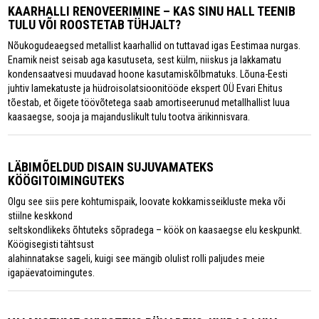
KAARHALLI RENOVEERIMINE – KAS SINU HALL TEENIB
TULU VÕI ROOSTETAB TÜHJALT?
Nõukogudeaegsed metallist kaarhallid on tuttavad igas Eestimaa nurgas.
Enamik neist seisab aga kasutuseta, sest külm, niiskus ja lakkamatu
kondensaatvesi muudavad hoone kasutamiskõlbmatuks. Lõuna-Eesti
juhtiv lamekatuste ja hüdroisolatsioonitööde ekspert OÜ Evari Ehitus
tõestab, et õigete töövõtetega saab amortiseerunud metallhallist luua
kaasaegse, sooja ja majanduslikult tulu tootva ärikinnisvara.
LÄBIMÕELDUD DISAIN SUJUVAMATEKS
KÖÖGITOIMINGUTEKS
Olgu see siis pere kohtumispaik, loovate kokkamisseikluste meka või
stiilne keskkond
seltskondlikeks õhtuteks sõpradega – köök on kaasaegse elu keskpunkt.
Köögisegisti tähtsust
alahinnatakse sageli, kuigi see mängib olulist rolli paljudes meie
igapäevatoimingutes.