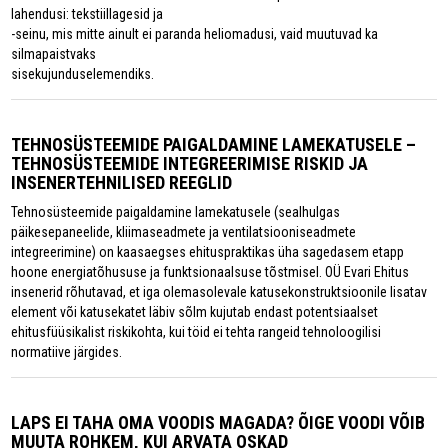
lahendusi: tekstiillagesid ja
-seinu, mis mitte ainult ei paranda heliomadusi, vaid muutuvad ka
silmapaistvaks
sisekujunduselemendiks.
TEHNOSÜSTEEMIDE PAIGALDAMINE LAMEKATUSELE –
TEHNOSÜSTEEMIDE INTEGREERIMISE RISKID JA
INSENERTEHNILISED REEGLID
Tehnosüsteemide paigaldamine lamekatusele (sealhulgas
päikesepaneelide, kliimaseadmete ja ventilatsiooniseadmete
integreerimine) on kaasaegses ehituspraktikas üha sagedasem etapp
hoone energiatõhususe ja funktsionaalsuse tõstmisel. OÜ Evari Ehitus
insenerid rõhutavad, et iga olemasolevale katusekonstruktsioonile lisatav
element või katusekatet läbiv sõlm kujutab endast potentsiaalset
ehitusfüüsikalist riskikohta, kui töid ei tehta rangeid tehnoloogilisi
normatiive järgides.
LAPS EI TAHA OMA VOODIS MAGADA? ÕIGE VOODI VÕIB
MUUTA ROHKEM, KUI ARVATA OSKAD