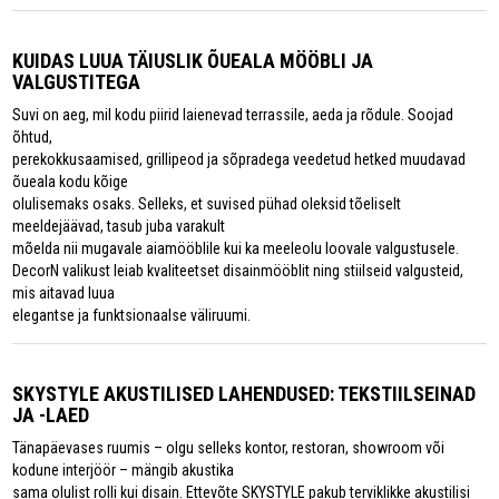
KUIDAS LUUA TÄIUSLIK ÕUEALA MÖÖBLI JA
VALGUSTITEGA
Suvi on aeg, mil kodu piirid laienevad terrassile, aeda ja rõdule. Soojad
õhtud,
perekokkusaamised, grillipeod ja sõpradega veedetud hetked muudavad
õueala kodu kõige
olulisemaks osaks. Selleks, et suvised pühad oleksid tõeliselt
meeldejäävad, tasub juba varakult
mõelda nii mugavale aiamööblile kui ka meeleolu loovale valgustusele.
DecorN valikust leiab kvaliteetset disainmööblit ning stiilseid valgusteid,
mis aitavad luua
elegantse ja funktsionaalse väliruumi.
SKYSTYLE AKUSTILISED LAHENDUSED: TEKSTIILSEINAD
JA -LAED
Tänapäevases ruumis – olgu selleks kontor, restoran, showroom või
kodune interjöör – mängib akustika
sama olulist rolli kui disain. Ettevõte SKYSTYLE pakub terviklikke akustilisi