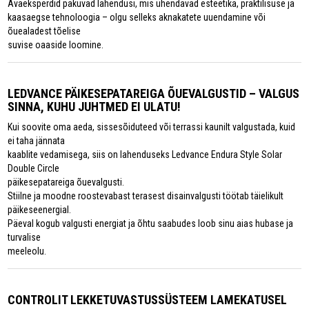
Avaeksperdid pakuvad lahendusi, mis ühendavad esteetika, praktilisuse ja
kaasaegse tehnoloogia – olgu selleks aknakatete uuendamine või
õuealadest tõelise
suvise oaaside loomine.
LEDVANCE PÄIKESEPATAREIGA ÕUEVALGUSTID – VALGUS
SINNA, KUHU JUHTMED EI ULATU!
Kui soovite oma aeda, sissesõiduteed või terrassi kaunilt valgustada, kuid
ei taha jännata
kaablite vedamisega, siis on lahenduseks Ledvance Endura Style Solar
Double Circle
päikesepatareiga õuevalgusti.
Stiilne ja moodne roostevabast terasest disainvalgusti töötab täielikult
päikeseenergial.
Päeval kogub valgusti energiat ja õhtu saabudes loob sinu aias hubase ja
turvalise
meeleolu.
CONTROLIT LEKKETUVASTUSSÜSTEEM LAMEKATUSEL