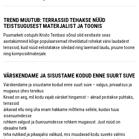
TREND MUUTUB: TERRASSID TEHAKSE NÜÜD
TEISTSUGUSEST MATERJALIST JA TOONIS
Puumarketi ostujuhi Kristo Teinbasi sõnul olid eestlaste seas
aastakümneid kõige populaarsemad rihveldatud rohekat värvi laudadest
terrassid, kuid nüüd eelistatakse siledaid ning laiemaid laudu, pruune toone
ning komposiitmaterjale.
VÄRSKENDAME JA SISUSTAME KODUD ENNE SUURT SUVE
Värskendame ja sisustame kodud enne suurt suve – valgus, privaatsus ja
mugavus ühes tervikus
Kevad on aeg, mil kodu vajab värsket hingamist – aknad pestakse puhtaks,
terrassid
ärkavad ellu ning üha enam hakkame mõtlema sellele, kuidas tuua
siseruumidesse
rohkem valgust ja õueruumidesse rohkem mugavust. Just nüüd on
ideaalne hetk
teha nutikaid ja pikaajalisi valikuid, mis muudavad kodu suveks valmis.