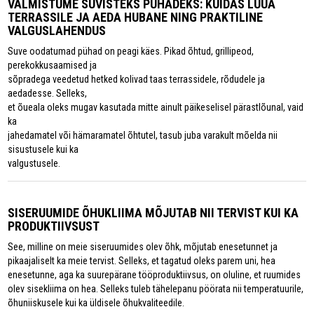
VALMISTUME SUVISTEKS PÜHADEKS: KUIDAS LUUA
TERRASSILE JA AEDA HUBANE NING PRAKTILINE
VALGUSLAHENDUS
Suve oodatumad pühad on peagi käes. Pikad õhtud, grillipeod,
perekokkusaamised ja
sõpradega veedetud hetked kolivad taas terrassidele, rõdudele ja
aedadesse. Selleks,
et õueala oleks mugav kasutada mitte ainult päikeselisel pärastlõunal, vaid
ka
jahedamatel või hämaramatel õhtutel, tasub juba varakult mõelda nii
sisustusele kui ka
valgustusele.
SISERUUMIDE ÕHUKLIIMA MÕJUTAB NII TERVIST KUI KA
PRODUKTIIVSUST
See, milline on meie siseruumides olev õhk, mõjutab enesetunnet ja
pikaajaliselt ka meie tervist. Selleks, et tagatud oleks parem uni, hea
enesetunne, aga ka suurepärane tööproduktiivsus, on oluline, et ruumides
olev sisekliima on hea. Selleks tuleb tähelepanu pöörata nii temperatuurile,
õhuniiskusele kui ka üldisele õhukvaliteedile.