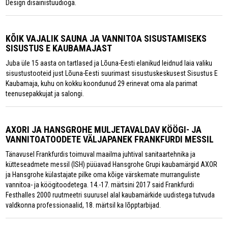
Design disainistuudioga.
KÕIK VAJALIK SAUNA JA VANNITOA SISUSTAMISEKS
SISUSTUS E KAUBAMAJAST
Juba üle 15 aasta on tartlased ja Lõuna-Eesti elanikud leidnud laia valiku
sisustustooteid just Lõuna-Eesti suurimast sisustuskeskusest Sisustus E
Kaubamaja, kuhu on kokku koondunud 29 erinevat oma ala parimat
teenusepakkujat ja salongi.
AXORI JA HANSGROHE MULJETAVALDAV KÖÖGI- JA
VANNITOATOODETE VÄLJAPANEK FRANKFURDI MESSIL
Tänavusel Frankfurdis toimuval maailma juhtival sanitaartehnika ja
kütteseadmete messil (ISH) püüavad Hansgrohe Grupi kaubamärgid AXOR
ja Hansgrohe külastajate pilke oma kõige värskemate murranguliste
vannitoa- ja köögitoodetega. 14.-17. märtsini 2017 said Frankfurdi
Festhalles 2000 ruutmeetri suurusel alal kaubamärkide uudistega tutvuda
valdkonna professionaalid, 18. märtsil ka lõpptarbijad.