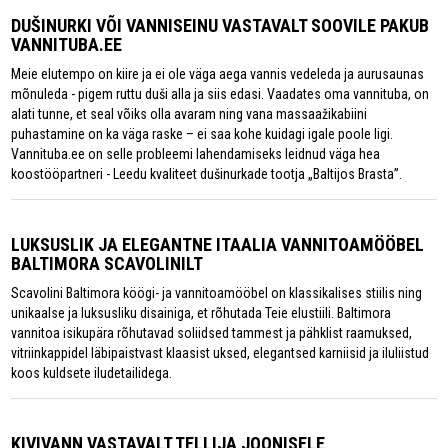
DUŠINURKI VÕI VANNISEINU VASTAVALT SOOVILE PAKUB
VANNITUBA.EE
Meie elutempo on kiire ja ei ole väga aega vannis vedeleda ja aurusaunas
mõnuleda - pigem ruttu duši alla ja siis edasi. Vaadates oma vannituba, on
alati tunne, et seal võiks olla avaram ning vana massaažikabiini
puhastamine on ka väga raske – ei saa kohe kuidagi igale poole ligi.
Vannituba.ee on selle probleemi lahendamiseks leidnud väga hea
koostööpartneri - Leedu kvaliteet dušinurkade tootja „Baltijos Brasta”.
LUKSUSLIK JA ELEGANTNE ITAALIA VANNITOAMÖÖBEL
BALTIMORA SCAVOLINILT
Scavolini Baltimora köögi- ja vannitoamööbel on klassikalises stiilis ning
unikaalse ja luksusliku disainiga, et rõhutada Teie elustiili. Baltimora
vannitoa isikupära rõhutavad soliidsed tammest ja pähklist raamuksed,
vitriinkappidel läbipaistvast klaasist uksed, elegantsed karniisid ja iluliistud
koos kuldsete iludetailidega.
KIVIVANN VASTAVALT TELLIJA JOONISELE