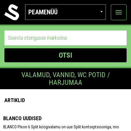
PEAMENÜÜ
Ava
katego
OTSI
VALAMUD, VANNID, WC POTID /
HARJUMAA
ARTIKLID
BLANCO UUDISED
BLANCO Pleon 6 Split köögivalamu on uue Split kontseptsiooniga, mis