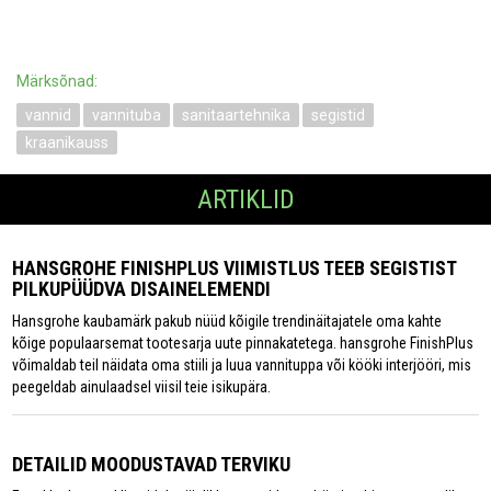
Märksõnad:
vannid
vannituba
sanitaartehnika
segistid
kraanikauss
ARTIKLID
HANSGROHE FINISHPLUS VIIMISTLUS TEEB SEGISTIST
PILKUPÜÜDVA DISAINELEMENDI
Hansgrohe kaubamärk pakub nüüd kõigile trendinäitajatele oma kahte
kõige populaarsemat tootesarja uute pinnakatetega. hansgrohe FinishPlus
võimaldab teil näidata oma stiili ja luua vannituppa või kööki interjööri, mis
peegeldab ainulaadsel viisil teie isikupära.
DETAILID MOODUSTAVAD TERVIKU