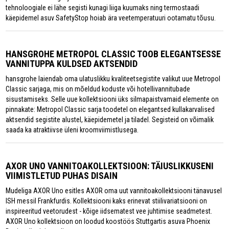
tehnoloogiale ei lähe segisti kunagi liiga kuumaks ning termostaadi
käepidemel asuv SafetyStop hoiab ära veetemperatuuri ootamatu tõusu.
HANSGROHE METROPOL CLASSIC TOOB ELEGANTSESSE
VANNITUPPA KULDSED AKTSENDID
hansgrohe laiendab oma ulatuslikku kvaliteetsegistite valikut uue Metropol
Classic sarjaga, mis on mõeldud koduste või hotellivannitubade
sisustamiseks. Selle uue kollektsiooni üks silmapaistvamaid elemente on
pinnakate: Metropol Classic sarja toodetel on elegantsed kullakarvalised
aktsendid segistite alustel, käepidemetel ja tiladel. Segisteid on võimalik
saada ka atraktiivse üleni kroomviimistlusega.
AXOR UNO VANNITOAKOLLEKTSIOON: TÄIUSLIKKUSENI
VIIMISTLETUD PUHAS DISAIN
Mudeliga AXOR Uno esitles AXOR oma uut vannitoakollektsiooni tänavusel
ISH messil Frankfurdis. Kollektsiooni kaks erinevat stiilivariatsiooni on
inspireeritud veetorudest - kõige iidsematest vee juhtimise seadmetest.
AXOR Uno kollektsioon on loodud koostöös Stuttgartis asuva Phoenix