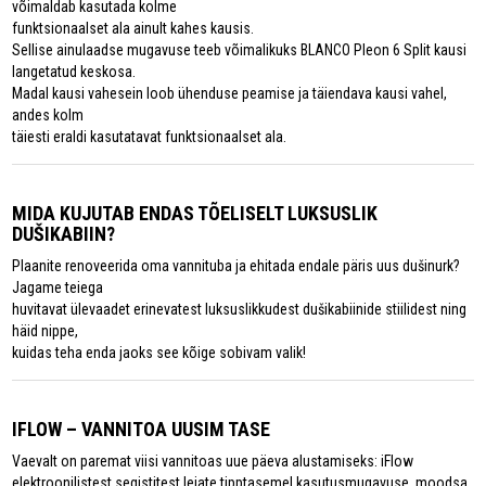
võimaldab kasutada kolme
funktsionaalset ala ainult kahes kausis.
Sellise ainulaadse mugavuse teeb võimalikuks BLANCO Pleon 6 Split kausi
langetatud keskosa.
Madal kausi vahesein loob ühenduse peamise ja täiendava kausi vahel,
andes kolm
täiesti eraldi kasutatavat funktsionaalset ala.
MIDA KUJUTAB ENDAS TÕELISELT LUKSUSLIK
DUŠIKABIIN?
Plaanite renoveerida oma vannituba ja ehitada endale päris uus dušinurk?
Jagame teiega
huvitavat ülevaadet erinevatest luksuslikkudest dušikabiinide stiilidest ning
häid nippe,
kuidas teha enda jaoks see kõige sobivam valik!
IFLOW – VANNITOA UUSIM TASE
Vaevalt on paremat viisi vannitoas uue päeva alustamiseks: iFlow
elektroonilistest segistitest leiate tipptasemel kasutusmugavuse, moodsa