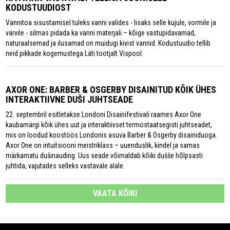
KODUSTUUDIOST
Vannitoa sisustamisel tuleks vanni valides - lisaks selle kujule, vormile ja
värvile - silmas pidada ka vanni materjali – kõige vastupidavamad,
naturaalsemad ja ilusamad on muidugi kivist vannid. Kodustuudio tellib
neid pikkade kogemustega Läti tootjalt Vispool.
AXOR ONE: BARBER & OSGERBY DISAINITUD KÕIK ÜHES
INTERAKTIIVNE DUŠI JUHTSEADE
22. septembril esitletakse Londoni Disainifestivali raames Axor One
kaubamärgi kõik ühes uut ja interaktiivset termostaatsegisti juhtseadet,
mis on loodud koostöös Londonis asuva Barber & Osgerby disainiduoga.
Axor One on intuitsiooni meistriklass – uuenduslik, kindel ja samas
märkamatu dušinauding. Uus seade võimaldab kõiki dušše hõlpsasti
juhtida, vajutades selleks vastavale alale.
VAATA KÕIKI