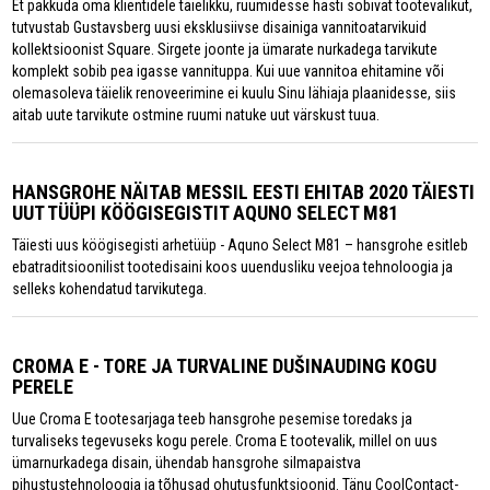
Et pakkuda oma klientidele täielikku, ruumidesse hästi sobivat tootevalikut,
tutvustab Gustavsberg uusi eksklusiivse disainiga vannitoatarvikuid
kollektsioonist Square. Sirgete joonte ja ümarate nurkadega tarvikute
komplekt sobib pea igasse vannituppa. Kui uue vannitoa ehitamine või
olemasoleva täielik renoveerimine ei kuulu Sinu lähiaja plaanidesse, siis
aitab uute tarvikute ostmine ruumi natuke uut värskust tuua.
HANSGROHE NÄITAB MESSIL EESTI EHITAB 2020 TÄIESTI
UUT TÜÜPI KÖÖGISEGISTIT AQUNO SELECT M81
Täiesti uus köögisegisti arhetüüp - Aquno Select M81 – hansgrohe esitleb
ebatraditsioonilist tootedisaini koos uuendusliku veejoa tehnoloogia ja
selleks kohendatud tarvikutega.
CROMA E - TORE JA TURVALINE DUŠINAUDING KOGU
PERELE
Uue Croma E tootesarjaga teeb hansgrohe pesemise toredaks ja
turvaliseks tegevuseks kogu perele. Croma E tootevalik, millel on uus
ümarnurkadega disain, ühendab hansgrohe silmapaistva
pihustustehnoloogia ja tõhusad ohutusfunktsioonid. Tänu CoolContact-