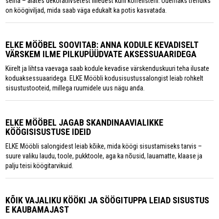
seina – alates dekoratiivsetest lilledest kuni kõrrelisteni. Uuemaks trendiks
on köögiviljad, mida saab väga edukalt ka potis kasvatada.
ELKE MÖÖBEL SOOVITAB: ANNA KODULE KEVADISELT
VÄRSKEM ILME PILKUPÜÜDVATE AKSESSUAARIDEGA
Kiirelt ja lihtsa vaevaga saab kodule kevadise värskenduskuuri teha ilusate
koduaksessuaaridega. ELKE Mööbli kodusisustussalongist leiab rohkelt
sisustustooteid, millega ruumidele uus nägu anda.
ELKE MÖÖBEL JAGAB SKANDINAAVIALIKKE
KÖÖGISISUSTUSE IDEID
ELKE Mööbli salongidest leiab kõike, mida köögi sisustamiseks tarvis –
suure valiku laudu, toole, pukktoole, aga ka nõusid, lauamatte, klaase ja
palju teisi köögitarvikuid.
KÕIK VAJALIKU KÖÖKI JA SÖÖGITUPPA LEIAD SISUSTUS
E KAUBAMAJAST