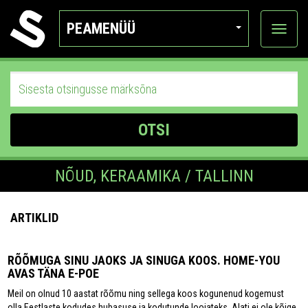
PEAMENÜÜ
Ava
katego
OTSI
NÕUD, KERAAMIKA / TALLINN
ARTIKLID
RÕÕMUGA SINU JAOKS JA SINUGA KOOS. HOME-YOU
AVAS TÄNA E-POE
Meil on olnud 10 aastat rõõmu ning sellega koos kogunenud kogemust
olla Eestlaste kodudes hubasuse ja kodutunde loojateks. Alati ei ole kõige