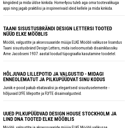
kingiideid ja mida üldse kinkida. Home4you tuleb aga oma tootevalikuga
appi ning jagab praktilisi ja inspireerivaid ideid kellele ja mida kinkida.
TAANI SISUSTUSBRÄNDI DESIGN LETTERSI TOOTED
NÜÜD ELKE MÖÖBLIS
Mööbli, valgustite ja aksessuaaride müüja ELKE Mööbli valikusse lisandus
Taani sisustusbränd Design Letters, mida iseloomustab disainiklassiku
Arne Jacobseni 1937. aastal loodud tüpograafia kasutamine toodetel.
HÕLJUVAD LILLEPOTID JA VALGUSTID - MIDAGI
ENNEOLEMATUT JA PILKUPÜÜDVAT SINU KODUS
Juniik e-pood pakub ebatavalisi ja elegantseid sisustuselemente -
hõljuvaid LYFE lillepotte ja FLYTE disainvalgusteid.
UUED PILKUPÜÜDVAD DESIGN HOUSE STOCKHOLM JA
LIND DNA TOOTED ELKE MÖÖBLIS
Mööbli, valgustite ja aksessuaaride müüja ELKE Mööbli valikusse