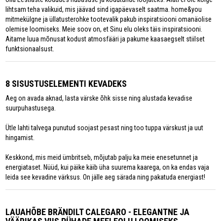
lihtsam teha valikuid, mis jäävad sind igapäevaselt saatma. home&you
mitmekülgne ja üllatusterohke tootevalik pakub inspiratsiooni omanäolise
olemise loomiseks. Meie soov on, et Sinu elu oleks täis inspiratsiooni.
Aitame luua mõnusat kodust atmosfääri ja pakume kaasaegselt stiilset
funktsionaalsust.
8 SISUSTUSELEMENTI KEVADEKS
Aeg on avada aknad, lasta värske õhk sisse ning alustada kevadise
suurpuhastusega.
Ütle lahti talvega punutud soojast pesast ning too tuppa värskust ja uut
hingamist.
Keskkond, mis meid ümbritseb, mõjutab palju ka meie enesetunnet ja
energiataset. Nüüd, kui päike käib üha suurema kaarega, on ka endas vaja
leida see kevadine värksus. On jälle aeg särada ning pakatuda energiast!
LAUAHÕBE BRÄNDILT CALEGARO - ELEGANTNE JA