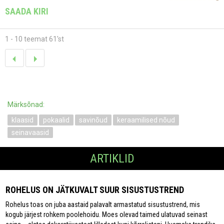
SAADA KIRI
1 - 10 teemat 61'st
Märksõnad:
klaasid
pokaalid
savinõud
keraamilised nõud
seinavaasid
ARTIKLID
ROHELUS ON JÄTKUVALT SUUR SISUSTUSTREND
Rohelus toas on juba aastaid palavalt armastatud sisustustrend, mis
kogub järjest rohkem poolehoidu. Moes olevad taimed ulatuvad seinast