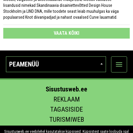
lisandusid nimekad Skandinaavia disainiettevõtted Design House
Stockholm ja LIND DNA, mille toodete seast leiab muuhulgas ka väga
populaarsed Knot diivanipadjad ja nahast ovaalsed Curve lauamatid.
VAATA KÕIKI
PEAMENÜÜ
Ava
kategoo
Sisustusweb.ee
REKLAAM
TAGASISIDE
TURISMIWEB
EHITUS.EE
Sisustusweb.ee veebilehel kasutatakse küpsiseid. Küpsistest saate loobuda igal