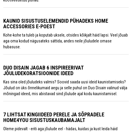
koosveedetud pühad.
KAUNID SISUSTUSELEMENDID PÜHADEKS HOME
ACCESSORIES E-POEST
Kohe-kohe ta tuleb ja koputab uksele, otsides kõikjalt häid lapsi. Veel jõuab
aga oma kodud nägusateks sättida, andes neile jõuludele omase
hubasuse.
DUO DISAIN JAGAB 6 INSPIREERIVAT
JÕULUDEKORATSIOONIDE IDEED
Kas sina oled jõuludeks valmis? Soovid saada uusi ideid kaunistamiseks?
Jõulud on üks õnnelikumaid aegu ja selle puhul on Duo Disain valinud välja
mõningad ideed, mis abistavad sind jõulude ajal kodu kaunistamisel.
7 LIHTSAT KINGIIDEED PERELE JA SÕPRADELE
HOME4YOU SISUSTUSKAUBAMAJALT
Oleme pidevalt - eriti aga jõulude eel - hädas, kuidas ja kust leida häid