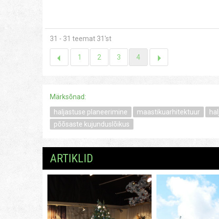
31 - 31 teemat 31'st
1
2
3
4
Märksõnad:
haljastuse planeerimine
maastikuarhitektuur
hal
põõsaste kujunduslõikus
ARTIKLID