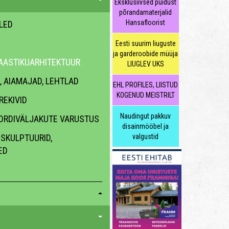
Eksklusiivsed puidust
põrandamaterjalid
Hansafloorist
LLED
Eesti suurim liuguste
ja garderoobide müüja
AASTIKUARHITEKTUUR
LIUGLEV UKS
 AIAMAJAD, LEHTLAD
EHL PROFILES, LIISTUD
KOGENUD MEISTRILT
REKIVID
Naudingut pakkuv
ORDIVÄLJAKUTE VARUSTUS
disainmööbel ja
SKULPTUURID,
valgustid
ED