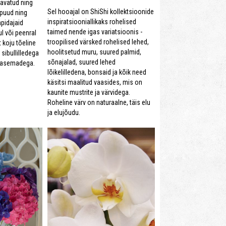
 avatud ning
Sel hooajal on ShiShi kollektsioonide
spuud ning
inspiratsiooniallikaks rohelised
apidajaid
taimed nende igas variatsioonis -
l või peenral
troopilised värsked rohelised lehed,
lt koju tõeline
hoolitsetud muru, suured palmid,
sibullilledega
sõnajalad, suured lehed
õrasemadega.
lõikelilledena, bonsaid ja kõik need
käsitsi maalitud vaasides, mis on
kaunite mustrite ja värvidega.
Roheline värv on naturaalne, täis elu
ja elujõudu.