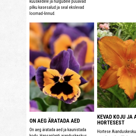
kuuskedele ja nulgudele püüavad
pilku kasesalud ja seal ekslevad
loomad-linnud.
KEVAD KOJU JA 
ON AEG ÄRATADA AED
HORTESEST
On aeg äratada aed ja kaunistada
Hortese Aianduskesku
kodu. Hansaplanti aianduskeskus