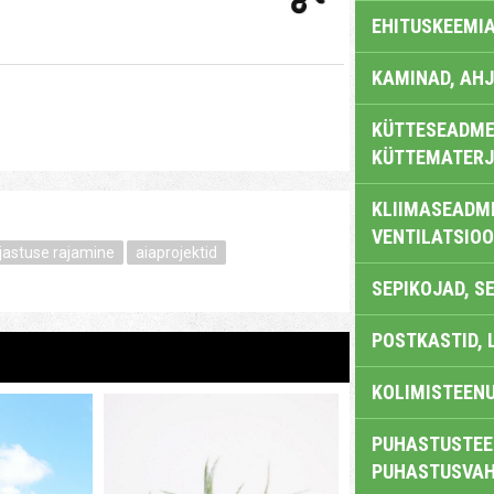
EHITUSKEEMI
KAMINAD, AHJ
KÜTTESEADMED
KÜTTEMATERJ
KLIIMASEADME
VENTILATSIO
jastuse rajamine
aiaprojektid
SEPIKOJAD, S
POSTKASTID, 
KOLIMISTEEN
PUHASTUSTEE
PUHASTUSVAH