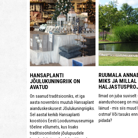
RUUMALA ANNAB
HANSAPLANTI
MIKS JA MILLAL
JÕULUKUNINGRIIK ON
HALJASTUSPRO
AVATUD
Ilmad on juba suviselt
On saanud traditsiooniks, et iga
aiandushooaeg on müh
aasta novembris muutub Hansaplant
läinud - mis siis muud 
aianduskeskusest Jõulukuningriigiks.
ostma! Või tasuks enn
Sel aastal kerkib Hansaplanti
pidada?
koostöös Eesti Loodusmuuseumiga
tõeline võlumets, kus lisaks
traditsioonilistele jõulupuudele