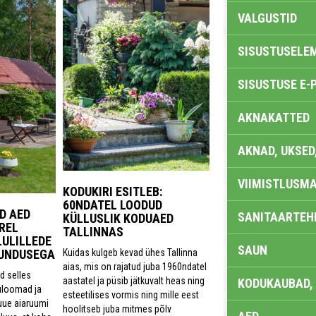
VALGUSTID
SISUSTUSELE
SISUSTUSE E-
AKNAKATTED
AKNAD, UKSED
VIIMISTLUSMA
KODUKIRI ESITLEB:
60NDATEL LOODUD
D AED
SANITAARTEHN
KÜLLUSLIK KODUAED
REL
TALLINNAS
LULILLEDE
SAUN
Kuidas kulgeb kevad ühes Tallinna
UNDUSEGA
aias, mis on rajatud juba 1960ndatel
id selles
aastatel ja püsib jätkuvalt heas ning
KODUKAUBAD,
uloomad ja
esteetilises vormis ning mille eest
uue aiaruumi
hoolitseb juba mitmes põlv