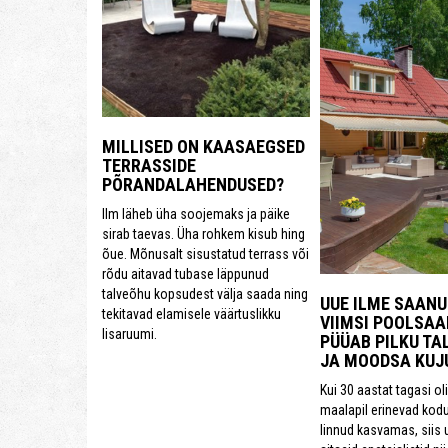
MILLISED ON KAASAEGSED
TERRASSIDE
PÕRANDALAHENDUSED?
Ilm läheb üha soojemaks ja päike
sirab taevas. Üha rohkem kisub hing
õue. Mõnusalt sisustatud terrass või
rõdu aitavad tubase läppunud
talveõhu kopsudest välja saada ning
UUE ILME SAANU
tekitavad elamisele väärtuslikku
VIIMSI POOLSAA
lisaruumi.
PÜÜAB PILKU TA
JA MOODSA KUJ
Kui 30 aastat tagasi ol
maalapil erinevad kod
linnud kasvamas, siis 