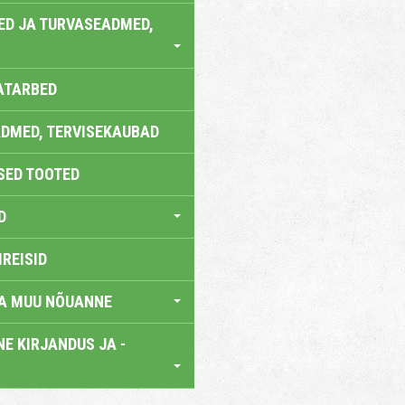
ED JA TURVASEADMED,
ATARBED
DMED, TERVISEKAUBAD
SED TOOTED
D
IREISID
JA MUU NÕUANNE
E KIRJANDUS JA -