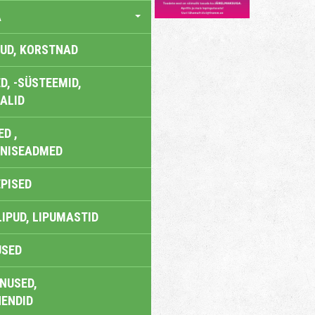
A
UD, KORSTNAD
, -SÜSTEEMID,
ALID
D ,
ONISEADMED
EPISED
LIPUD, LIPUMASTID
USED
NUSED,
ENDID