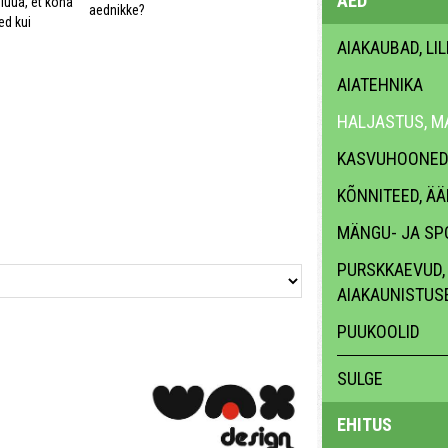
AED
i luua, et koha
aednikke?
led kui
AIAKAUBAD, LI
AIATEHNIKA
HALJASTUS, M
KASVUHOONED,
KÕNNITEED, ÄÄ
MÄNGU- JA SP
PURSKKAEVUD, 
AIAKAUNISTUS
PUUKOOLID
SULGE
EHITUS