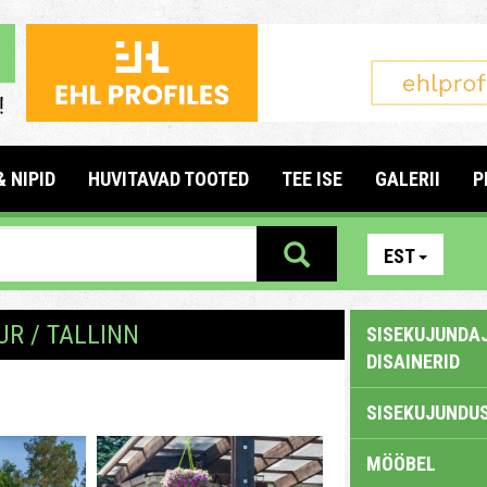
& NIPID
HUVITAVAD TOOTED
TEE ISE
GALERII
P
EST
R / TALLINN
SISEKUJUNDAJ
DISAINERID
SISEKUJUNDUS
MÖÖBEL