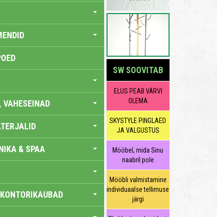
MENDID
POED
SW SOOVITAB
ELUS PEAB VÄRVI
OLEMA
, VAHESEINAD
SKYSTYLE PINGLAED
TERJALID
JA VALGUSTUS
IKA & SPAA
Mööbel, mida Sinu
naabril pole
Mööbli valmistamine
individuaalse tellimuse
 KONTORIKAUBAD
järgi