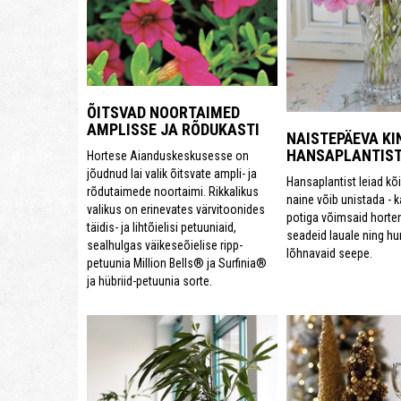
ÕITSVAD NOORTAIMED
AMPLISSE JA RÕDUKASTI
NAISTEPÄEVA KI
HANSAPLANTIS
Hortese Aianduskeskusesse on
jõudnud lai valik õitsvate ampli- ja
Hansaplantist leiad kõi
rõdutaimede noortaimi. Rikkalikus
naine võib unistada - ka
valikus on erinevates värvitoonides
potiga võimsaid horten
täidis- ja lihtõielisi petuuniaid,
seadeid lauale ning hu
sealhulgas väikeseõielise ripp-
lõhnavaid seepe.
petuunia Million Bells® ja Surfinia®
ja hübriid-petuunia sorte.