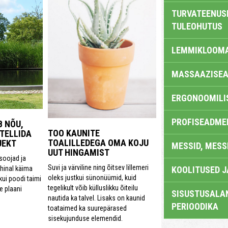
TURVATEENUS
TULEOHUTUS
LEMMIKLOOM
MASSAAZISEA
ERGONOOMILI
PROFISEADME
 NÕU,
TOO KAUNITE
 TELLIDA
TOALILLEDEGA OMA KOJU
JEKT
MESSID, MESS
UUT HINGAMIST
 soojad ja
Suvi ja värviline ning õitsev lillemeri
KOOLITUSED 
inal käima
oleks justkui sünonüümid, kuid
kui poodi taimi
tegelikult võib külluslikku õiteilu
e plaani
SISUSTUSALAN
nautida ka talvel. Lisaks on kaunid
PERIOODIKA
toataimed ka suurepärased
sisekujunduse elemendid.