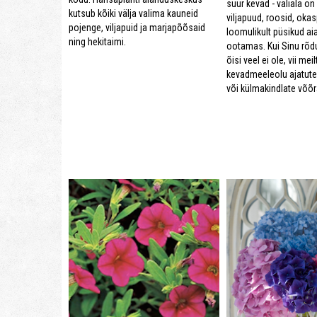
suur kevad - väliala on
kutsub kõiki välja valima kauneid
viljapuud, roosid, oka
pojenge, viljapuid ja marjapõõsaid
loomulikult püsikud ai
ning hekitaimi.
ootamas. Kui Sinu rõdu
õisi veel ei ole, vii mei
kevadmeeleolu ajatute 
või külmakindlate võ