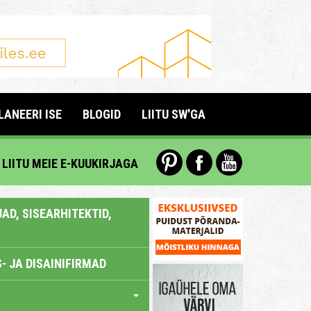
LANEERI ISE
BLOGID
LIITU SW'GA
LIITU MEIE E-KUUKIRJAGA
AD, SISEARHITEKTID,
- JA DISAINIFIRMAD