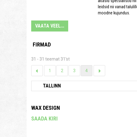
aitasid spetsialistid ni
leidsid nii vanad talulil
moodne kujundus.
VAATA VEEL...
FIRMAD
31 - 31 teemat 31'st
1
2
3
4
WAX DESIGN
SAADA KIRI