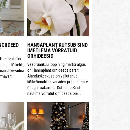
NGIIDEED
HANSAPLANT KUTSUB SIND
T
IMETLEMA VÕRRATUID
ORHIDEESID
k, millest üks
Veebruarikuu lõpp ning märtsi algus
uneid lõikelilli,
on Hansaplant orhideede päralt.
siaid, kevadisi
Aianduskeskuse on vallutanud
rmavalt
kõikvõimalikes värvides ja kaunimate
õitega toataimed. Kutsume Sind
nautima võrratut orhideede õieilu!