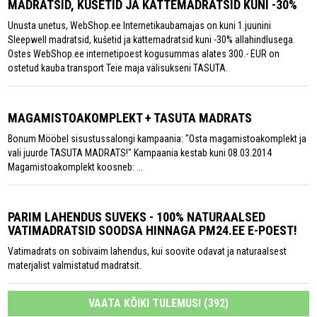
MADRATSID, KUŠETID JA KATTEMADRATSID KUNI -30%
Unusta unetus, WebShop.ee Internetikaubamajas on kuni 1.juunini
Sleepwell madratsid, kušetid ja kattemadratsid kuni -30% allahindlusega.
Ostes WebShop.ee internetipoest kogusummas alates 300.- EUR on
ostetud kauba transport Teie maja välisukseni TASUTA.
MAGAMISTOAKOMPLEKT + TASUTA MADRATS
Bonum Mööbel sisustussalongi kampaania: "Osta magamistoakomplekt ja
vali juurde TASUTA MADRATS!" Kampaania kestab kuni 08.03.2014
Magamistoakomplekt koosneb: ...
PARIM LAHENDUS SUVEKS - 100% NATURAALSED
VATIMADRATSID SOODSA HINNAGA PM24.EE E-POEST!
Vatimadrats on sobivaim lahendus, kui soovite odavat ja naturaalsest
materjalist valmistatud madratsit.
VAATA KÕIKI TULEMUSI (392)