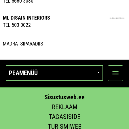
TEL 5660 3080
ML DISAIN INTERIORS
TEL 503 0022
MADRATSIPARADIIS
PEAMENÜÜ
Ava
kategoo
Sisustusweb.ee
REKLAAM
TAGASISIDE
TURISMIWEB