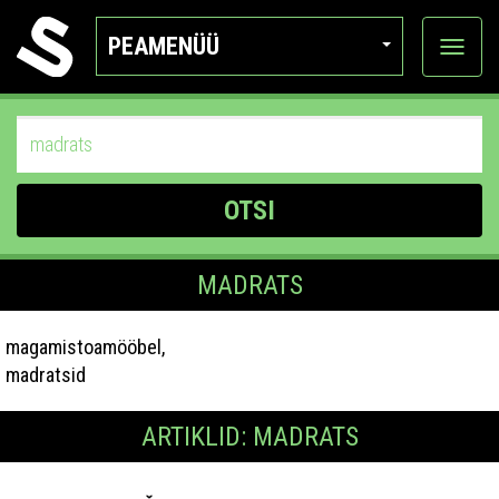
PEAMENÜÜ
Ava
katego
OTSI
MADRATS
magamistoamööbel,
madratsid
ARTIKLID: MADRATS