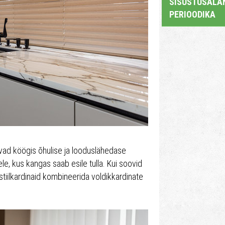
SISUSTUSALAN
PERIOODIKA
ovad köögis õhulise ja looduslähedase
le, kus kangas saab esile tulla. Kui soovid
tiilkardinaid kombineerida voldikkardinate