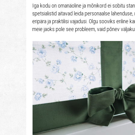
Iga kodu on omanäoline ja mõnikord ei sobitu st
spetsialistid aitavad leida personaalse lahenduse
eripära ja praktilisi vajadusi. Olgu sooviks eriline
meie jaoks pole see probleem, vaid põnev väljaku