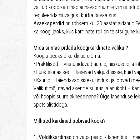
valitud köögikardinad annavad ruumile viimistletud
reguleerida nii valgust kui ka privaatsust.
Avaeksperdid
on rohkem kui 20 aastat aidanud Ee
ka köögi jaoks, kus kardinate roll on teistsugune 
Mida silmas pidada köögikardinate valikul?
Köögis peaksid kardinad olema:
• Praktilised – vastupidavad aurule, niiskusele ja 
• Funktsionaalsed – lasevad valgust sisse, kuid va
• Kaunid – täiendavad sisekujundust ja loovad me
Valikut mõjutavad akende suurus ja asukoht – kas a
või hoopis suure akneseinana? Õige lahenduse le
spetsialistidega.
Millised kardinad sobivad kööki?
1. Voldikkardinad
on väga paindlik lahendus – neid s