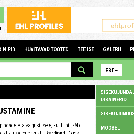
& NIPID
HUVITAVAD TOOTED
TEE ISE
GALERII
P
EST
SISEKUJUNDAJ
DISAINERID
SUSTAMINE
SISEKUJUNDUS
ndadele ja valgustusele, kuid tihti jääb
MÖÖBEL
emust kui ka mugavust –
kardinad.
Õigesti