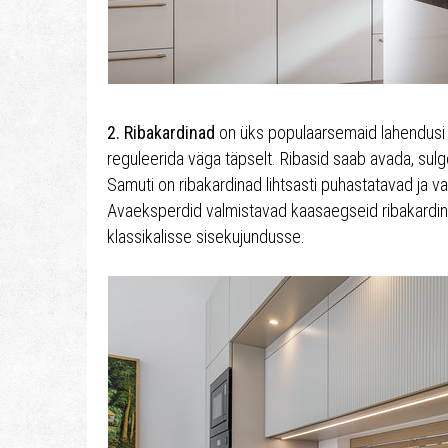
2. Ribakardinad
on üks populaarsemaid lahendusi 
reguleerida väga täpselt. Ribasid saab avada, sulg
Samuti on ribakardinad lihtsasti puhastatavad ja v
Avaeksperdid valmistavad kaasaegseid ribakardina
klassikalisse sisekujundusse.