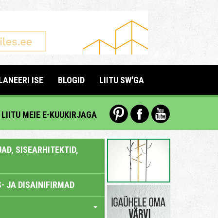
LANEERI ISE
BLOGID
LIITU SW'GA
LIITU MEIE E-KUUKIRJAGA
AD, SISEARHITEKTID,
- JA DISAINIFIRMAD