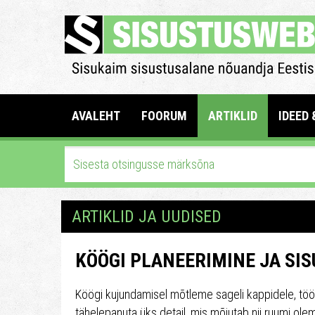
AVALEHT
FOORUM
ARTIKLID
IDEED 
ARTIKLID JA UUDISED
KÖÖGI PLANEERIMINE JA SI
Köögi kujundamisel mõtleme sageli kappidele, tööpi
tähelepanuta üks detail, mis mõjutab nii ruumi ol