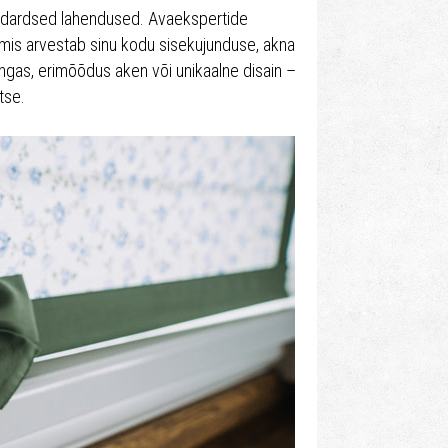
andardsed lahendused. Avaekspertide
, mis arvestab sinu kodu sisekujunduse, akna
 kangas, erimõõdus aken või unikaalne disain –
tse.