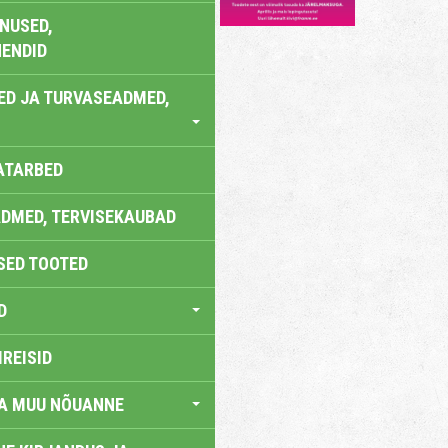
NUSED,
ENDID
ED JA TURVASEADMED,
ATARBED
DMED, TERVISEKAUBAD
SED TOOTED
D
IREISID
JA MUU NÕUANNE