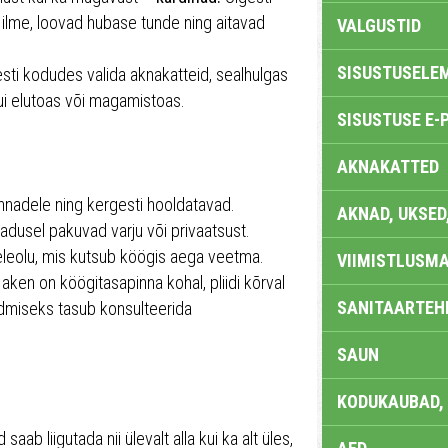
 ilme, loovad hubase tunde ning aitavad
VALGUSTID
SISUSTUSELE
sti kodudes valida aknakatteid, sealhulgas
kui elutoas või magamistoas.
SISUSTUSE E-
AKNAKATTED
lõhnadele ning kergesti hooldatavad.
AKNAD, UKSED
jadusel pakuvad varju või privaatsust.
eleolu, mis kutsub köögis aega veetma.
VIIMISTLUSMA
ken on köögitasapinna kohal, pliidi kõrval
SANITAARTEHN
idmiseks tasub konsulteerida
SAUN
KODUKAUBAD,
aab liigutada nii ülevalt alla kui ka alt üles,