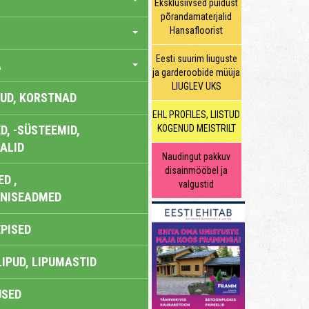
Eksklusiivsed puidust
põrandamaterjalid
Hansafloorist
Eesti suurim liuguste
A
ja garderoobide müüja
LIUGLEV UKS
UD, KORSTNAD
EHL PROFILES, LIISTUD
, -SÜSTEEMID,
KOGENUD MEISTRILT
ALID
Naudingut pakkuv
disainmööbel ja
D ,
valgustid
ONISEADMED
EPISED
LIPUD, LIPUMASTID
USED