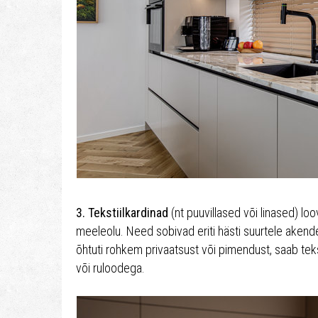
3. Tekstiilkardinad
(nt puuvillased või linased) lo
meeleolu. Need sobivad eriti hästi suurtele akende
õhtuti rohkem privaatsust või pimendust, saab teks
või ruloodega.