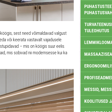
PUHASTUSTEE
PUHASTUSVAH
TURVATEENUS
TULEOHUTUS
köögis, sest need võimaldavad valgust
eda või keerata vastavalt vajadusele.
LEMMIKLOOM
astupidavad – mis on köögis suur eelis.
id, mis sobivad nii modernsesse kui ka
MASSAAZISEA
ERGONOOMILI
PROFISEADME
MESSID, MESS
KOOLITUSED 