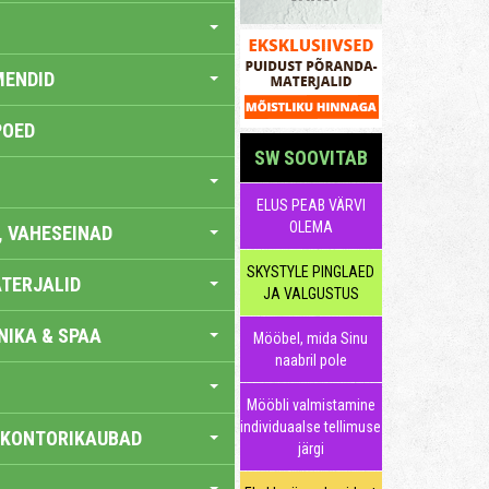
MENDID
POED
SW SOOVITAB
ELUS PEAB VÄRVI
OLEMA
, VAHESEINAD
SKYSTYLE PINGLAED
TERJALID
JA VALGUSTUS
IKA & SPAA
Mööbel, mida Sinu
naabril pole
Mööbli valmistamine
individuaalse tellimuse
 KONTORIKAUBAD
järgi