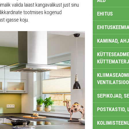
AED
malik valida laiast kangavalikust just sinu
ldikkardinate tootmises kogenud
EHITUS
ust igasse koju.
EHITUSKEEMI
KAMINAD, AHJ
KÜTTESEADMED
KÜTTEMATERJ
KLIIMASEADME
VENTILATSIO
SEPIKOJAD, S
POSTKASTID, 
KOLIMISTEEN