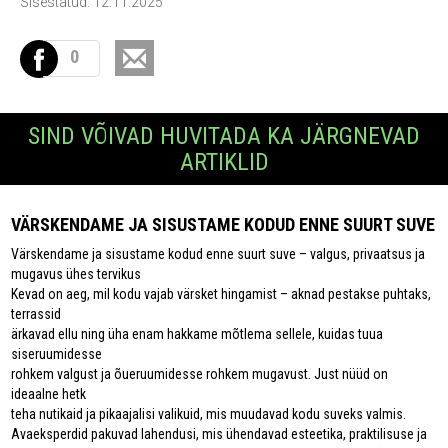
Sisestatud: 12.11.2025
0
SIND VÕIVAD HUVITADA KA JÄRGNEVAD
ARTIKLID
VÄRSKENDAME JA SISUSTAME KODUD ENNE SUURT SUVE
Värskendame ja sisustame kodud enne suurt suve – valgus, privaatsus ja
mugavus ühes tervikus
Kevad on aeg, mil kodu vajab värsket hingamist – aknad pestakse puhtaks,
terrassid
ärkavad ellu ning üha enam hakkame mõtlema sellele, kuidas tuua
siseruumidesse
rohkem valgust ja õueruumidesse rohkem mugavust. Just nüüd on
ideaalne hetk
teha nutikaid ja pikaajalisi valikuid, mis muudavad kodu suveks valmis.
Avaeksperdid pakuvad lahendusi, mis ühendavad esteetika, praktilisuse ja