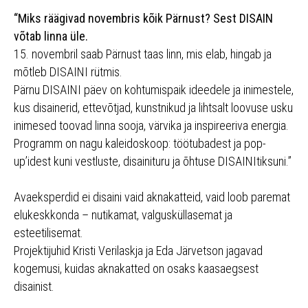
“Miks räägivad novembris kõik Pärnust? Sest DISAIN
võtab linna üle.
15. novembril saab Pärnust taas linn, mis elab, hingab ja
mõtleb DISAINI rütmis.
Pärnu DISAINI päev on kohtumispaik ideedele ja inimestele,
kus disainerid, ettevõtjad, kunstnikud ja lihtsalt loovuse usku
inimesed toovad linna sooja, värvika ja inspireeriva energia.
Programm on nagu kaleidoskoop: töötubadest ja pop-
up’idest kuni vestluste, disainituru ja õhtuse DISAINItiksuni.”
Avaeksperdid ei disaini vaid aknakatteid, vaid loob paremat
elukeskkonda – nutikamat, valgusküllasemat ja
esteetilisemat.
Projektijuhid Kristi Verilaskja ja Eda Järvetson jagavad
kogemusi, kuidas aknakatted on osaks kaasaegsest
disainist.