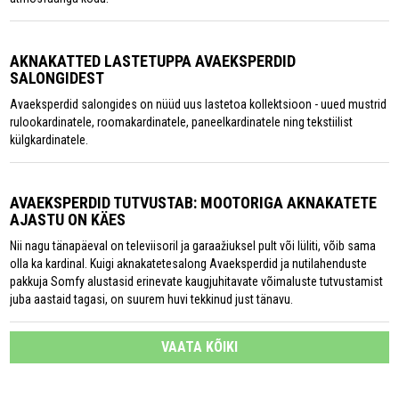
AKNAKATTED LASTETUPPA AVAEKSPERDID
SALONGIDEST
Avaeksperdid salongides on nüüd uus lastetoa kollektsioon - uued mustrid
rulookardinatele, roomakardinatele, paneelkardinatele ning tekstiilist
külgkardinatele.
AVAEKSPERDID TUTVUSTAB: MOOTORIGA AKNAKATETE
AJASTU ON KÄES
Nii nagu tänapäeval on televiisoril ja garaažiuksel pult või lüliti, võib sama
olla ka kardinal. Kuigi aknakatetesalong Avaeksperdid ja nutilahenduste
pakkuja Somfy alustasid erinevate kaugjuhitavate võimaluste tutvustamist
juba aastaid tagasi, on suurem huvi tekkinud just tänavu.
VAATA KÕIKI