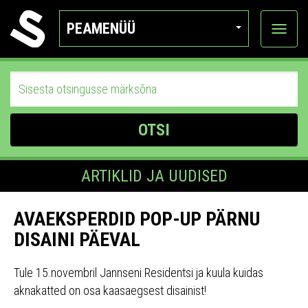
PEAMENÜÜ
Ava
katego
OTSI
ARTIKLID JA UUDISED
AVAEKSPERDID POP-UP PÄRNU
DISAINI PÄEVAL
Tule 15.novembril Jannseni Residentsi ja kuula kuidas
aknakatted on osa kaasaegsest disainist!