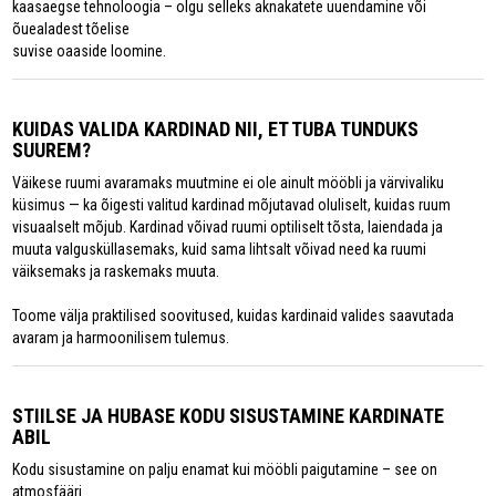
kaasaegse tehnoloogia – olgu selleks aknakatete uuendamine või
õuealadest tõelise
suvise oaaside loomine.
KUIDAS VALIDA KARDINAD NII, ET TUBA TUNDUKS
SUUREM?
Väikese ruumi avaramaks muutmine ei ole ainult mööbli ja värvivaliku
küsimus — ka õigesti valitud kardinad mõjutavad oluliselt, kuidas ruum
visuaalselt mõjub. Kardinad võivad ruumi optiliselt tõsta, laiendada ja
muuta valgusküllasemaks, kuid sama lihtsalt võivad need ka ruumi
väiksemaks ja raskemaks muuta.
Toome välja praktilised soovitused, kuidas kardinaid valides saavutada
avaram ja harmoonilisem tulemus.
STIILSE JA HUBASE KODU SISUSTAMINE KARDINATE
ABIL
Kodu sisustamine on palju enamat kui mööbli paigutamine – see on
atmosfääri