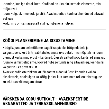
loomine, kus iga detail loeb. Kardinad on üks olulisemaid elemente, mis
mõjutavad
ruumi valgust, meeleolu ja stiili. Avaekspertide kardinalahendused aitavad
sul luua
kodu, mis on samaaegselt stiilne, hubane ja nutikas.
KÖÖGI PLANEERIMINE JA SISUSTAMINE
Köögi kujundamisel mõtleme sageli kappidele, tööpindadele ja
valgustusele, kuid tihti jääb tähelepanuta üks detail, mis mõjutab nii ruumi
olemust kui ka mugavust – kardinad. Õigesti valitud köögikardinad annavad
ruumile viimistletud ilme, loovad hubase tunde ning aitavad reguleerida nii
valgust kui ka privaatsust.
Avaeksperdid on rohkem kui 20 aastat aidanud Eesti kodudes valida
aknakatteid, sealhulgas ka köögi jaoks, kus kardinate roll on teistsugune
kui elutoas või magamistoas.
VÄRSKENDA KODU NUTIKALT – AVAEKSPERTIDE
AKNAKATTED JA TERRASSILAHENDUSED