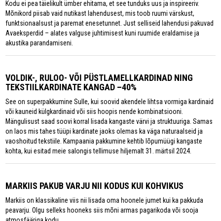
Kodu ei pea täielikult ümber ehitama, et see tunduks uus ja inspireeriv.
Mõnikord piisab vaid nutikast lahendusest, mis toob ruumi värskust,
funktsionaalsust ja paremat enesetunnet. Just selliseid lahendusi pakuvad
Avaeksperdid – alates valguse juhtimisest kuni ruumide eraldamise ja
akustika parandamiseni.
VOLDIK-, RULOO- VÕI PÜSTLAMELLKARDINAD NING
TEKSTIILKARDINATE KANGAD –40%
See on superpakkumine Sulle, kui soovid akendele lihtsa vormiga kardinaid
või kauneid külgkardinaid või siis hoopis nende kombinatsiooni.
Mängulisust saad soovi korral lisada kangaste värvi ja struktuuriga. Samas
on laos mis tahes tüüpi kardinate jaoks olemas ka väga naturaalseid ja
vaoshoitud tekstiile. Kampaania pakkumine kehtib lõpumüügi kangaste
kohta, kui esitad meie salongis tellimuse hiljemalt 31. märtsil 2024.
MARKIIS PAKUB VARJU NII KODUS KUI KOHVIKUS
Markiis on klassikaline viis nii lisada oma hoonele jumet kui ka pakkuda
peavarju. Olgu selleks hooneks siis mõni armas pagarikoda või sooja
atmosfääriga kodu.