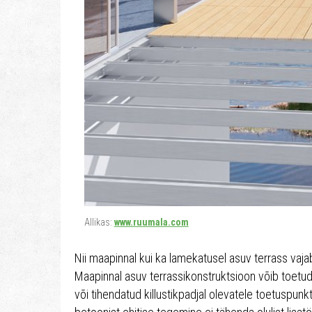
Allikas:
www.ruumala.com
Nii maapinnal kui ka lamekatusel asuv terrass vaj
Maapinnal asuv terrassikonstruktsioon võib toetu
või tihendatud killustikpadjal olevatele toetuspunk