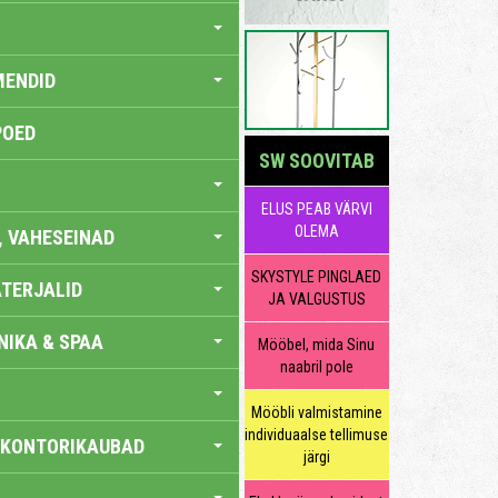
MENDID
POED
SW SOOVITAB
ELUS PEAB VÄRVI
OLEMA
, VAHESEINAD
SKYSTYLE PINGLAED
TERJALID
JA VALGUSTUS
IKA & SPAA
Mööbel, mida Sinu
naabril pole
Mööbli valmistamine
individuaalse tellimuse
 KONTORIKAUBAD
järgi