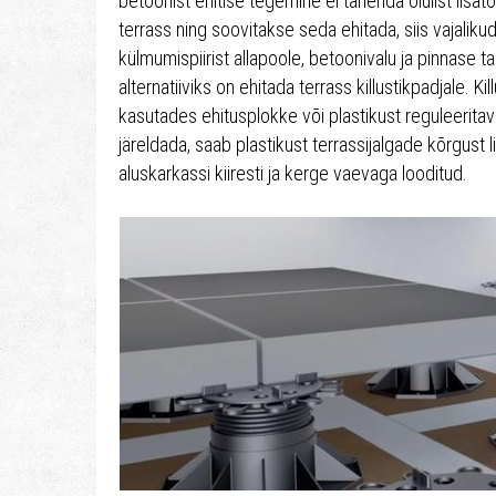
betoonist ehitise tegemine ei tähenda olulist lis
terrass ning soovitakse seda ehitada, siis vajali
külmumispiirist allapoole, betoonivalu ja pinnas
alternatiiviks on ehitada terrass killustikpadjale. K
kasutades ehitusplokke või plastikust reguleeritav
järeldada, saab plastikust terrassijalgade kõrgust l
aluskarkassi kiiresti ja kerge vaevaga looditud.