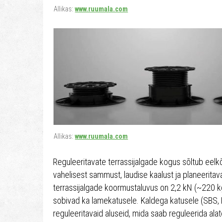
Allikas:
www.ruumala.com
Allikas:
www.ruumala.com
Reguleeritavate terrassijalgade kogus sõltub eelk
vahelisest sammust, laudise kaalust ja planeerita
terrassijalgade koormustaluvus on 2,2 kN (~220 k
sobivad ka lamekatusele. Kaldega katusele (SBS,
reguleeritavaid aluseid, mida saab reguleerida al