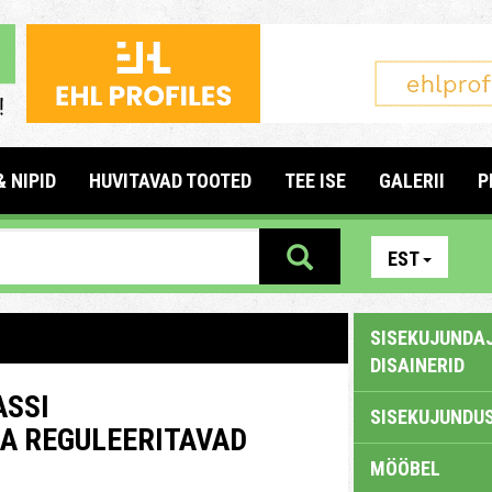
& NIPID
HUVITAVAD TOOTED
TEE ISE
GALERII
P
EST
SISEKUJUNDAJ
DISAINERID
ASSI
SISEKUJUNDUS
A REGULEERITAVAD
MÖÖBEL