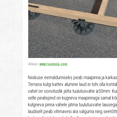
Allikas:
www.ruumala.com
Niiskuse eemaldumiseks peab maapinna ja karkas
Terrassi külgi kattev alumine laud ei tohi olla kon
vahel on soovituslik jätta tuulutusvahe ≥50mm. Kui 
selle pealispind on kügneva maapinnaga samal kõrg
külgneva pinna vahele jätma tuulutusvahe laiusega 
laudiselt peab vihmavesi ära valguma ning seetõt