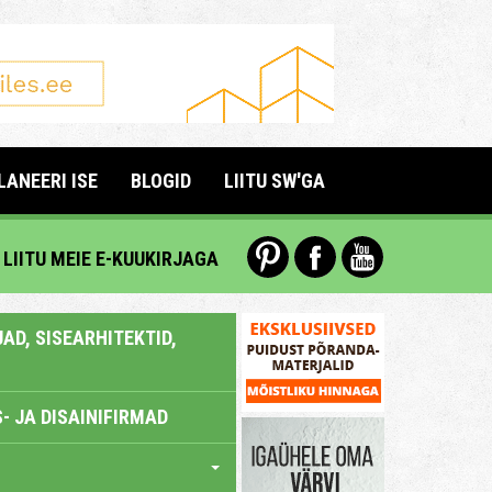
LANEERI ISE
BLOGID
LIITU SW'GA
LIITU MEIE E-KUUKIRJAGA
AD, SISEARHITEKTID,
- JA DISAINIFIRMAD