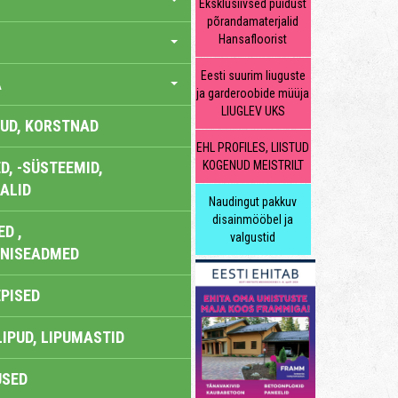
Eksklusiivsed puidust
põrandamaterjalid
Hansafloorist
Eesti suurim liuguste
A
ja garderoobide müüja
LIUGLEV UKS
UD, KORSTNAD
EHL PROFILES, LIISTUD
, -SÜSTEEMID,
KOGENUD MEISTRILT
ALID
Naudingut pakkuv
disainmööbel ja
D ,
valgustid
ONISEADMED
EPISED
LIPUD, LIPUMASTID
USED