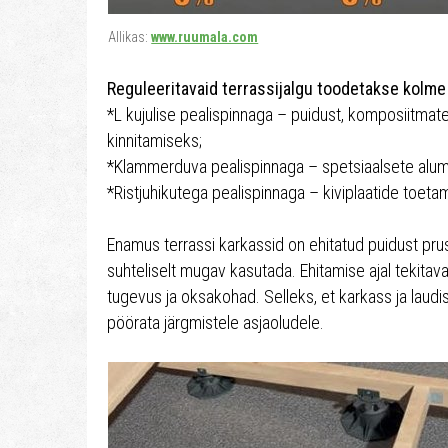
Allikas:
www.ruumala.com
Reguleeritavaid terrassijalgu toodetakse kolme 
*L kujulise pealispinnaga – puidust, komposiitmaterj
kinnitamiseks;
*Klammerduva pealispinnaga – spetsiaalsete alumi
*Ristjuhikutega pealispinnaga – kiviplaatide toetami
Enamus terrassi karkassid on ehitatud puidust pru
suhteliselt mugav kasutada. Ehitamise ajal tekitav
tugevus ja oksakohad. Selleks, et karkass ja laud
pöörata järgmistele asjaoludele.