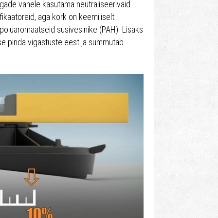
lgade vahele kasutama neutraliseerivaid
fikaatoreid, aga kork on keemiliselt
 - polüaromaatseid süsivesinike (PAH). Lisaks
se pinda vigastuste eest ja summutab