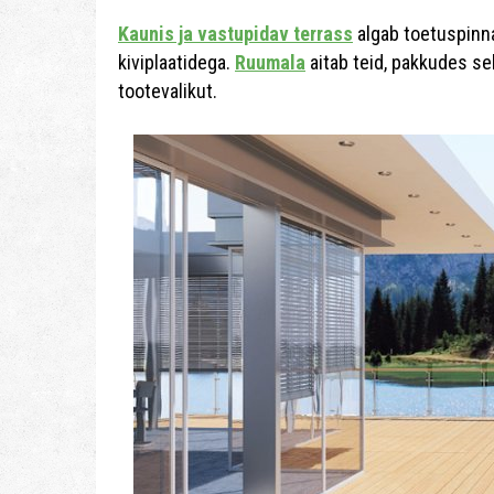
Kaunis ja vastupidav terrass
algab toetuspinna
kiviplaatidega.
Ruumala
aitab teid, pakkudes se
tootevalikut.