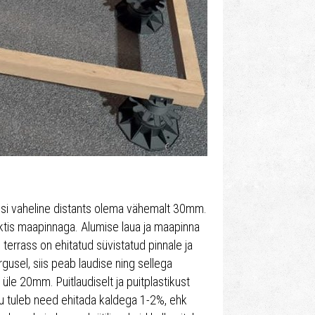
si vaheline distants olema vähemalt 30mm.
taktis maapinnaga. Alumise laua ja maapinna
terrass on ehitatud süvistatud pinnale ja
usel, siis peab laudise ning sellega
üle 20mm. Puitlaudiselt ja puitplastikust
tu tuleb need ehitada kaldega 1-2%, ehk