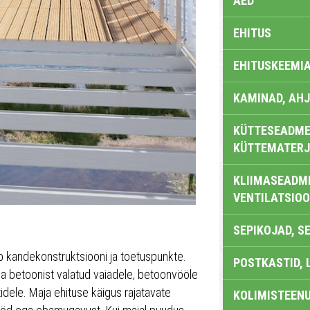
AED
EHITUS
EHITUSKEEMI
KAMINAD, AHJ
KÜTTESEADMED
KÜTTEMATERJ
KLIIMASEADME
VENTILATSIO
SEPIKOJAD, S
ab kandekonstruktsiooni ja toetuspunkte.
POSTKASTID, 
da betoonist valatud vaiadele, betoonvööle
tidele. Maja ehituse käigus rajatavate
KOLIMISTEEN