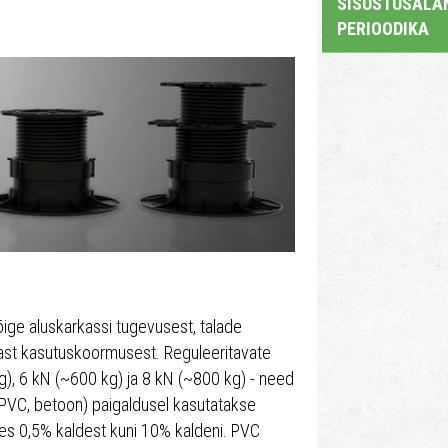
SISUSTUSALAN
PERIOODIKA
õige aluskarkassi tugevusest, talade
vast kasutuskoormusest. Reguleeritavate
g), 6 kN (~600 kg) ja 8 kN (~800 kg) - need
 PVC, betoon) paigaldusel kasutatakse
ates 0,5% kaldest kuni 10% kaldeni. PVC