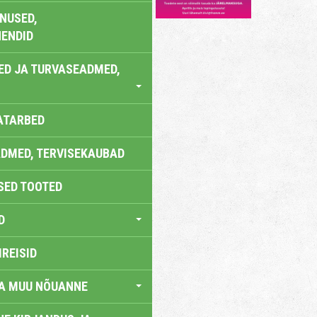
NUSED,
ENDID
ED JA TURVASEADMED,
ATARBED
DMED, TERVISEKAUBAD
SED TOOTED
D
IREISID
JA MUU NÕUANNE