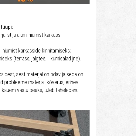
tüüpi:
alist ja alumiiniumist karkassi
iniumist karkasside kinnitamiseks;
seks (terrass, jalgtee, liikumisalad jne).
ssidest, sest materjal on odav ja seda on
ad probleeme materjali kõverus, erinev
is kauem vastu peaks, tuleb tähelepanu