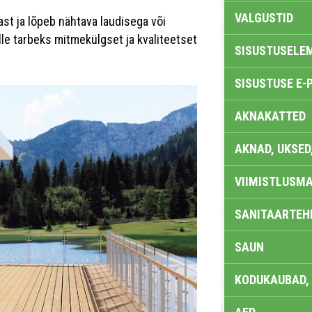
VALGUSTID
st ja lõpeb nähtava laudisega või
lle tarbeks mitmekülgset ja kvaliteetset
SISUSTUSELE
SISUSTUSE E-
AKNAKATTED
AKNAD, UKSED
VIIMISTLUSMA
SANITAARTEHN
SAUN
KODUKAUBAD,