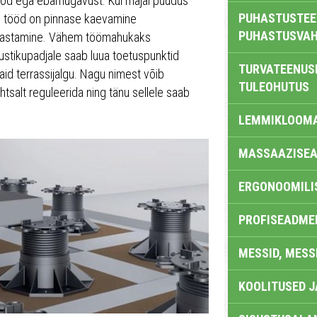
atööd ega ebamugavust. Kui majal puudus
PUHASTUSTEE
kud tööd on pinnase kaevamine
PUHASTUSVAH
e taastamine. Vähem töömahukaks
illustikupadjale saab luua toetuspunktid
TURVATEENUS
aid terrassijalgu. Nagu nimest võib
TULEOHUTUS
ihtsalt reguleerida ning tänu sellele saab
LEMMIKLOOM
MASSAAZISEA
ERGONOOMILI
PROFISEADME
MESSID, MESS
KOOLITUSED 