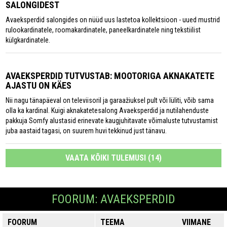
SALONGIDEST
Avaeksperdid salongides on nüüd uus lastetoa kollektsioon - uued mustrid
rulookardinatele, roomakardinatele, paneelkardinatele ning tekstiilist
külgkardinatele.
AVAEKSPERDID TUTVUSTAB: MOOTORIGA AKNAKATETE
AJASTU ON KÄES
Nii nagu tänapäeval on televiisoril ja garaažiuksel pult või lüliti, võib sama
olla ka kardinal. Kuigi aknakatetesalong Avaeksperdid ja nutilahenduste
pakkuja Somfy alustasid erinevate kaugjuhitavate võimaluste tutvustamist
juba aastaid tagasi, on suurem huvi tekkinud just tänavu.
VAATA KÕIKI TULEMUSI (14)
FOORUM: AVAEKSPERDID
FOORUM
TEEMA
VIIMANE