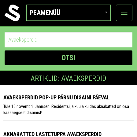
PEAMENÜÜ
Ava
katego
OTSI
ARTIKLID: AVAEKSPERDID
AVAEKSPERDID POP-UP PÄRNU DISAINI PÄEVAL
Tule 15.novembril Jannseni Residentsi ja kuula kuidas aknakatted on osa
kaasaegsest disainist!
AKNAKATTED LASTETUPPA AVAEKSPERDID