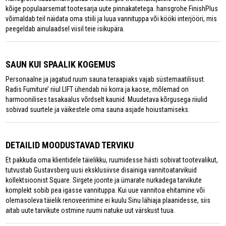
kõige populaarsemat tootesarja uute pinnakatetega. hansgrohe FinishPlus
võimaldab teil näidata oma stiili ja luua vannituppa või kööki interjööri, mis
peegeldab ainulaadsel viisil teie isikupära.
SAUN KUI SPAALIK KOGEMUS
Personaalne ja jagatud ruum sauna teraapiaks vajab süstemaatilisust.
Radis Furniture’ riiul LIFT ühendab nii korra ja kaose, mõlemad on
harmoonilises tasakaalus võrdselt kaunid. Muudetava kõrgusega riiulid
sobivad suurtele ja väikestele oma sauna asjade hoiustamiseks.
DETAILID MOODUSTAVAD TERVIKU
Et pakkuda oma klientidele täielikku, ruumidesse hästi sobivat tootevalikut,
tutvustab Gustavsberg uusi eksklusiivse disainiga vannitoatarvikuid
kollektsioonist Square. Sirgete joonte ja ümarate nurkadega tarvikute
komplekt sobib pea igasse vannituppa. Kui uue vannitoa ehitamine või
olemasoleva täielik renoveerimine ei kuulu Sinu lähiaja plaanidesse, siis
aitab uute tarvikute ostmine ruumi natuke uut värskust tuua.