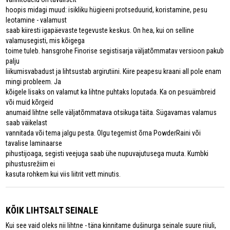
hoopis midagi muud: isikliku hügieeni protseduurid, koristamine, pesu
leotamine - valamust
saab kiiresti igapäevaste tegevuste keskus. On hea, kui on selline
valamusegisti, mis kõigega
toime tuleb. hansgrohe Finorise segistisarja väljatõmmatav versioon pakub
palju
liikumisvabadust ja lihtsustab argirutiini. Kiire peapesu kraani all pole enam
mingi probleem. Ja
kõigele lisaks on valamut ka lihtne puhtaks loputada. Ka on pesuämbreid
või muid kõrgeid
anumaid lihtne selle väljatõmmatava otsikuga täita. Sügavamas valamus
saab väikelast
vannitada või tema jalgu pesta. Olgu tegemist õrna PowderRaini või
tavalise laminaarse
pihustijoaga, segisti veejuga saab ühe nupuvajutusega muuta. Kumbki
pihustusrežiim ei
kasuta rohkem kui viis liitrit vett minutis.
KÕIK LIHTSALT SEINALE
Kui see vaid oleks nii lihtne - täna kinnitame dušinurga seinale suure riiuli,