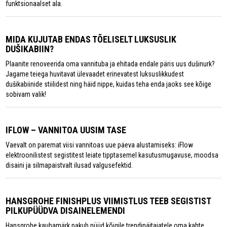
funktsionaalset ala.
MIDA KUJUTAB ENDAS TÕELISELT LUKSUSLIK
DUŠIKABIIN?
Plaanite renoveerida oma vannituba ja ehitada endale päris uus dušinurk?
Jagame teiega huvitavat ülevaadet erinevatest luksuslikkudest
dušikabiinide stiilidest ning häid nippe, kuidas teha enda jaoks see kõige
sobivam valik!
IFLOW – VANNITOA UUSIM TASE
Vaevalt on paremat viisi vannitoas uue päeva alustamiseks: iFlow
elektroonilistest segistitest leiate tipptasemel kasutusmugavuse, moodsa
disaini ja silmapaistvalt ilusad valgusefektid.
HANSGROHE FINISHPLUS VIIMISTLUS TEEB SEGISTIST
PILKUPÜÜDVA DISAINELEMENDI
Hansgrohe kaubamärk pakub nüüd kõigile trendinäitajatele oma kahte