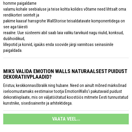
homme paigaldame
valamu kohale seebialuse ja teise kohta kolides võtame need lihtsalt oma
rendikorteri seintelt ja
pakime kaasa! hansgrohe WallStorise teisaldatavate komponentidega on
see aga täiesti
reaalne. Uue süsteemi abil saab laia valiku tarvikuid nagu riiulid, konksud,
dušihoidikud,
lillepotid ja korvid, igaüks enda soovide järgi vannitoas seinasiinile
paigaldada.
MIKS VALIDA EMOTION WALLS NATURAALSEST PUIDUST
DEKORATIIVPLAADID?
Eristuv, keskkonnasõbralik ning hubane. Need on ainult mõned märksõnad
iseloomustamaks eestimaise tootja EmotionWalls’i pakutavaid puidust
dekoratiivplaate, mis on väljatöötatud koostöös mitmete Eesti tunnustatud
kunstnike, sisedisainerite ja arhitektidega.
VAATA VEEL...