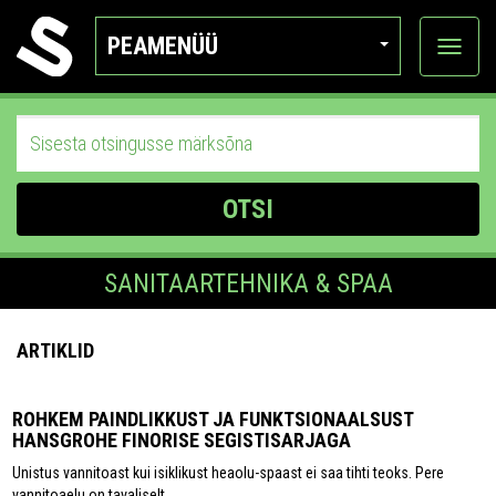
PEAMENÜÜ
Ava
katego
OTSI
SANITAARTEHNIKA & SPAA
ARTIKLID
ROHKEM PAINDLIKKUST JA FUNKTSIONAALSUST
HANSGROHE FINORISE SEGISTISARJAGA
Unistus vannitoast kui isiklikust heaolu-spaast ei saa tihti teoks. Pere
vannitoaelu on tavaliselt