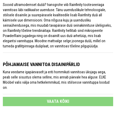
Soovid ultramodernset dušši? hansgrohe viib Rainfinity tooteseeriaga
vannitoas läbi radikaalse uuenduse. Tänu uuenduslikule tehnoloogiale,
stiilsele disainile ja suurepärasele kvaliteedile lisab Rainfinity duši all
käimisele uue dimensiooni. Oma nõgusa kuju ja uuendusliku
seinaühendusega, mis muudab tavapärase duši seinakinnituse üleliigseks,
on Rainfinity tõeline trendinäitaja. Rainfinity hellitab sind mikropeente
PowderRaini jugadega ning on disainilt uus duši arhetüüp, mis lisab
elegantsi vannituppa. Moodne mattvalge selge joonega dušš, millel on
tumeda grafiitpinnaga dušiplaat, on vannitoas tõeline pilgupüüdja.
PÕHJAMAISE VANNITOA DISAINIPÄRLID
Kuna veedame igapäevaselt ja eriti hommikuti vannitoas üksjagu aega,
peab selle sisustus olema selline, mis annab päevale hea alguse. ELKE
Mööbel valis välja oma hetkelemmikud, mis stiilsesse vannituppa loodud
on.
VAATA KÕIKI