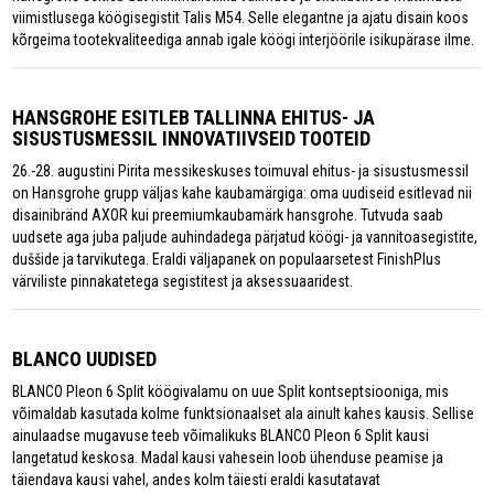
viimistlusega köögisegistit Talis M54. Selle elegantne ja ajatu disain koos
kõrgeima tootekvaliteediga annab igale köögi interjöörile isikupärase ilme.
HANSGROHE ESITLEB TALLINNA EHITUS- JA
SISUSTUSMESSIL INNOVATIIVSEID TOOTEID
26.-28. augustini Pirita messikeskuses toimuval ehitus- ja sisustusmessil
on Hansgrohe grupp väljas kahe kaubamärgiga: oma uudiseid esitlevad nii
disainibränd AXOR kui preemiumkaubamärk hansgrohe. Tutvuda saab
uudsete aga juba paljude auhindadega pärjatud köögi- ja vannitoasegistite,
duššide ja tarvikutega. Eraldi väljapanek on populaarsetest FinishPlus
värviliste pinnakatetega segistitest ja aksessuaaridest.
BLANCO UUDISED
BLANCO Pleon 6 Split köögivalamu on uue Split kontseptsiooniga, mis
võimaldab kasutada kolme funktsionaalset ala ainult kahes kausis. Sellise
ainulaadse mugavuse teeb võimalikuks BLANCO Pleon 6 Split kausi
langetatud keskosa. Madal kausi vahesein loob ühenduse peamise ja
täiendava kausi vahel, andes kolm täiesti eraldi kasutatavat