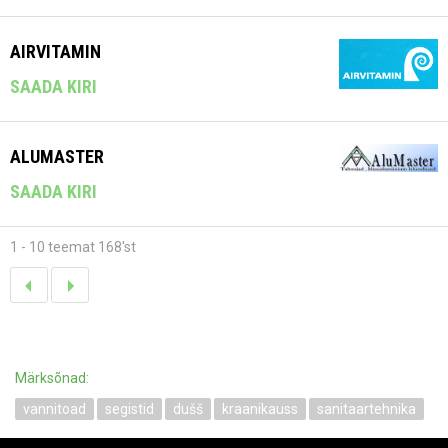
AIRVITAMIN
SAADA KIRI
ALUMASTER
SAADA KIRI
1 - 10 teemat 168'st
Märksõnad:
vannitoad
segistid
dušš
kraanikauss
sanitaartehnika