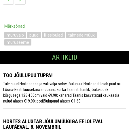
Märksõnad:
muruvaip
puud
lillesibulad
taimede müük
muruseeme
ARTIKLID
TOO JÕULUPUU TUPPA!
Tule nüüd Hortesesse ja vali välja sobiv jõulupuu! Hortesest leiab puid nii
Lõuna-Eesti kuusekasvandusest kui ka Taanist: harilik jõulukuusk
kõrgusega 125-150cm vaid €9.90; kaharad Taanis kasvatatud kaukaasia
nulud alates €19.90; potijõulupuud alates € 1.60.
HORTES ALUSTAB JÕULUMÜÜGIGA EELOLEVAL
LAUPÄEVAL, 8. NOVEMBRIL