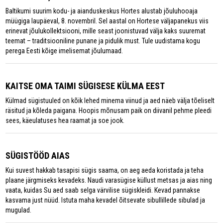
Baltikumi suurim kodu- ja aianduskeskus Hortes alustab jõuluhooaja
müügiga laupäeval, 8. novembril. Sel aastal on Hortese väljapanekus viis
erinevat jõulukollektsiooni, mille seast joonistuvad välja kaks suuremat
teemat – traditsiooniline punane ja pidulik must. Tule uudistama kogu
perega Eesti kõige imelisemat jõulumaad.
KAITSE OMA TAIMI SÜGISESE KÜLMA EEST
Külmad sügistuuled on kõik lehed minema viinud ja aed näeb välja tõeliselt
räsitud ja kõleda paigana. Hoopis mõnusam paik on diivanil pehme pleedi
sees, käeulatuses hea raamat ja soe jook.
SÜGISTÖÖD AIAS
Kui suvest hakkab tasapisi sügis saama, on aeg aeda koristada ja teha
plaane järgmiseks kevadeks. Naudi varasügise küllust metsas ja aias ning
vaata, kuidas Su aed saab selga värvilise sügiskleidi. Kevad pannakse
kasvama just nüüd. Istuta maha kevadel õitsevate sibullillede sibulad ja
mugulad.