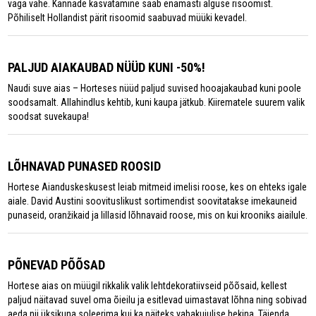
väga vähe. Kannade kasvatamine saab enamasti alguse risoomist.
Põhiliselt Hollandist pärit risoomid saabuvad müüki kevadel.
PALJUD AIAKAUBAD NÜÜD KUNI -50%!
Naudi suve aias – Horteses nüüd paljud suvised hooajakaubad kuni poole
soodsamalt. Allahindlus kehtib, kuni kaupa jätkub. Kiirematele suurem valik
soodsat suvekaupa!
LÕHNAVAD PUNASED ROOSID
Hortese Aianduskeskusest leiab mitmeid imelisi roose, kes on ehteks igale
aiale. David Austini soovituslikust sortimendist soovitatakse imekauneid
punaseid, oranžikaid ja lillasid lõhnavaid roose, mis on kui krooniks aiailule.
PÕNEVAD PÕÕSAD
Hortese aias on müügil rikkalik valik lehtdekoratiivseid põõsaid, kellest
paljud näitavad suvel oma õieilu ja esitlevad uimastavat lõhna ning sobivad
aeda nii üksikuna soleerima kui ka näiteks vabakujulise hekina. Täienda