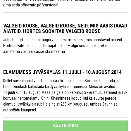
oma aeda põnevate põõsastega!
VALGEID ROOSE, VALGEID ROOSE, NEID, MIS ÄÄRISTAVAD
AIATEID. HORTES SOOVITAB VALGEID ROOSE
Juba tuntud laulusalm räägib valgetest roosidest, mis ääristavad aiateid.
Hortese valikus neid sel hooajal jätkub – olgu siis pinnakatteks, aiateid
ääristama või peenrasse staaritsema.
ELAMUMESS JYVÄSKYLÄS 11.JUULI - 10.AUGUST 2014
Kellel suveplaanid veel tegemata või juba plaanis Soomet külastada, siis
tasub kindlasti külastada ka Jyväskylä elamumessi. Mess on avatud
11.juuli kuni 10.august. Messipaigale on kerkinud 37 eramut, lasteaed ja 13-
korruseline tornelamu. On nii üheinimese kodud, kui ka suurte perede
elamud. Jyväskylä asub Helsingist 268 km kaugusel, umbes 3 tunnise
autosõidu kaugusel.
VAATA KÕIKI