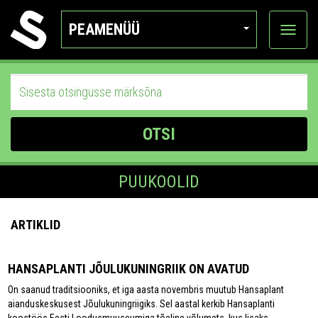
PEAMENÜÜ
Ava
katego
OTSI
PUUKOOLID
ARTIKLID
HANSAPLANTI JÕULUKUNINGRIIK ON AVATUD
On saanud traditsiooniks, et iga aasta novembris muutub Hansaplant
aianduskeskusest Jõulukuningriigiks. Sel aastal kerkib Hansaplanti