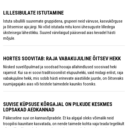
LILLESIBULATE ISTUTAMINE
Istuta sibullilli suuremate gruppidena, grupeeri neid värvuse, kasvukõrguse
ja õitsemise aja järgi. Nii võid istutada mitu korvi ühesuguste lilledega
üksteisega lähestikku. Suured värvilaigud pääsevad aias kevadel hästi
mõjule.
HORTES SOOVITAB: RAJA VABAKUJULINE ÕITSEV HEKK
Niisked suvelõpuilmad ja soodsad hooaja allahindlused soosivad heki
rajamist. Kui sa ei soovi traditsioonilist elupuuhekki, vaid midagi erilist, raja
vabakujuline hekk, mis sobib hästi erinevate aiastiilide juurde, on õitsevaks
ruumijagajaks aias või teistele taimedele kauniks fooniks.
SUVISE KÜPSUSE KÕRGAJAL ON PILKUDE KESKMES
LOPSAKAD AEDKANNAD
Päikeseline suvi on kannasõpradele. Et ka algajal oleks võimalik neid
troopilisi kaunitare kasvatada, on nende taimede kohta vaja teada tegelikult