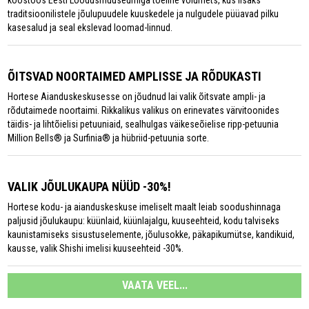
koostöös Eesti Loodusmuuseumiga tõeline võlumets, kus lisaks
traditsioonilistele jõulupuudele kuuskedele ja nulgudele püüavad pilku
kasesalud ja seal ekslevad loomad-linnud.
ÕITSVAD NOORTAIMED AMPLISSE JA RÕDUKASTI
Hortese Aianduskeskusesse on jõudnud lai valik õitsvate ampli- ja
rõdutaimede noortaimi. Rikkalikus valikus on erinevates värvitoonides
täidis- ja lihtõielisi petuuniaid, sealhulgas väikeseõielise ripp-petuunia
Million Bells® ja Surfinia® ja hübriid-petuunia sorte.
VALIK JÕULUKAUPA NÜÜD -30%!
Hortese kodu- ja aianduskeskuse imeliselt maalt leiab soodushinnaga
paljusid jõulukaupu: küünlaid, küünlajalgu, kuuseehteid, kodu talviseks
kaunistamiseks sisustuselemente, jõulusokke, päkapikumütse, kandikuid,
kausse, valik Shishi imelisi kuuseehteid -30%.
VAATA VEEL...