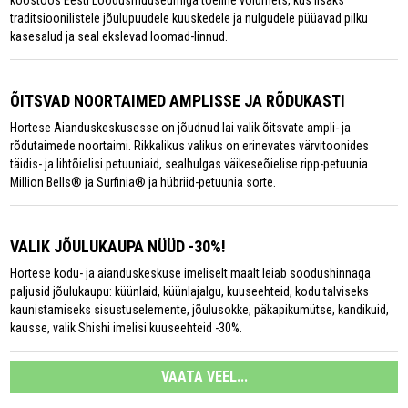
koostöös Eesti Loodusmuuseumiga tõeline võlumets, kus lisaks
traditsioonilistele jõulupuudele kuuskedele ja nulgudele püüavad pilku
kasesalud ja seal ekslevad loomad-linnud.
ÕITSVAD NOORTAIMED AMPLISSE JA RÕDUKASTI
Hortese Aianduskeskusesse on jõudnud lai valik õitsvate ampli- ja
rõdutaimede noortaimi. Rikkalikus valikus on erinevates värvitoonides
täidis- ja lihtõielisi petuuniaid, sealhulgas väikeseõielise ripp-petuunia
Million Bells® ja Surfinia® ja hübriid-petuunia sorte.
VALIK JÕULUKAUPA NÜÜD -30%!
Hortese kodu- ja aianduskeskuse imeliselt maalt leiab soodushinnaga
paljusid jõulukaupu: küünlaid, küünlajalgu, kuuseehteid, kodu talviseks
kaunistamiseks sisustuselemente, jõulusokke, päkapikumütse, kandikuid,
kausse, valik Shishi imelisi kuuseehteid -30%.
VAATA VEEL...