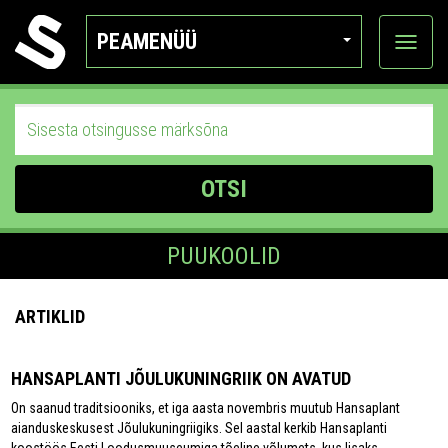
PEAMENÜÜ
Ava
katego
OTSI
PUUKOOLID
ARTIKLID
HANSAPLANTI JÕULUKUNINGRIIK ON AVATUD
On saanud traditsiooniks, et iga aasta novembris muutub Hansaplant
aianduskeskusest Jõulukuningriigiks. Sel aastal kerkib Hansaplanti