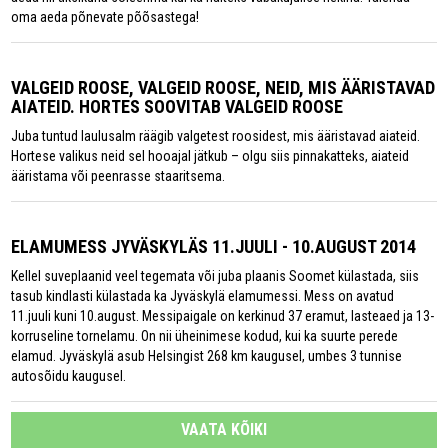
oma aeda põnevate põõsastega!
VALGEID ROOSE, VALGEID ROOSE, NEID, MIS ÄÄRISTAVAD
AIATEID. HORTES SOOVITAB VALGEID ROOSE
Juba tuntud laulusalm räägib valgetest roosidest, mis ääristavad aiateid.
Hortese valikus neid sel hooajal jätkub – olgu siis pinnakatteks, aiateid
ääristama või peenrasse staaritsema.
ELAMUMESS JYVÄSKYLÄS 11.JUULI - 10.AUGUST 2014
Kellel suveplaanid veel tegemata või juba plaanis Soomet külastada, siis
tasub kindlasti külastada ka Jyväskylä elamumessi. Mess on avatud
11.juuli kuni 10.august. Messipaigale on kerkinud 37 eramut, lasteaed ja 13-
korruseline tornelamu. On nii üheinimese kodud, kui ka suurte perede
elamud. Jyväskylä asub Helsingist 268 km kaugusel, umbes 3 tunnise
autosõidu kaugusel.
VAATA KÕIKI