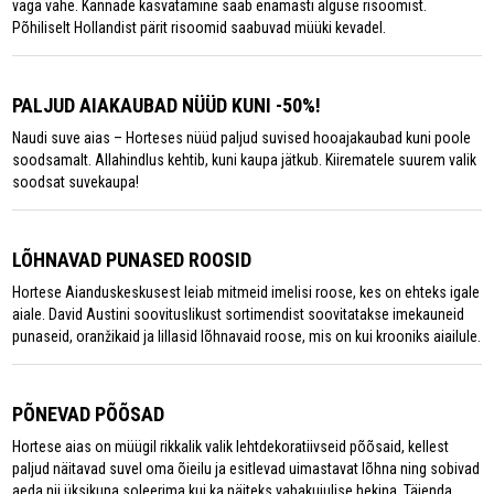
väga vähe. Kannade kasvatamine saab enamasti alguse risoomist.
Põhiliselt Hollandist pärit risoomid saabuvad müüki kevadel.
PALJUD AIAKAUBAD NÜÜD KUNI -50%!
Naudi suve aias – Horteses nüüd paljud suvised hooajakaubad kuni poole
soodsamalt. Allahindlus kehtib, kuni kaupa jätkub. Kiirematele suurem valik
soodsat suvekaupa!
LÕHNAVAD PUNASED ROOSID
Hortese Aianduskeskusest leiab mitmeid imelisi roose, kes on ehteks igale
aiale. David Austini soovituslikust sortimendist soovitatakse imekauneid
punaseid, oranžikaid ja lillasid lõhnavaid roose, mis on kui krooniks aiailule.
PÕNEVAD PÕÕSAD
Hortese aias on müügil rikkalik valik lehtdekoratiivseid põõsaid, kellest
paljud näitavad suvel oma õieilu ja esitlevad uimastavat lõhna ning sobivad
aeda nii üksikuna soleerima kui ka näiteks vabakujulise hekina. Täienda