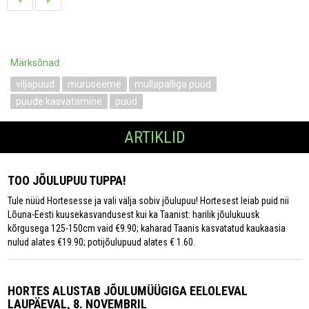
Märksõnad:
viljapuud
muruseeme
mullapalliga puud
puude kasvatamine
puud
ARTIKLID
TOO JÕULUPUU TUPPA!
Tule nüüd Hortesesse ja vali välja sobiv jõulupuu! Hortesest leiab puid nii
Lõuna-Eesti kuusekasvandusest kui ka Taanist: harilik jõulukuusk
kõrgusega 125-150cm vaid €9.90; kaharad Taanis kasvatatud kaukaasia
nulud alates €19.90; potijõulupuud alates € 1.60.
HORTES ALUSTAB JÕULUMÜÜGIGA EELOLEVAL
LAUPÄEVAL, 8. NOVEMBRIL