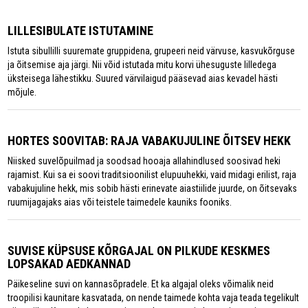
LILLESIBULATE ISTUTAMINE
Istuta sibullilli suuremate gruppidena, grupeeri neid värvuse, kasvukõrguse
ja õitsemise aja järgi. Nii võid istutada mitu korvi ühesuguste lilledega
üksteisega lähestikku. Suured värvilaigud pääsevad aias kevadel hästi
mõjule.
HORTES SOOVITAB: RAJA VABAKUJULINE ÕITSEV HEKK
Niisked suvelõpuilmad ja soodsad hooaja allahindlused soosivad heki
rajamist. Kui sa ei soovi traditsioonilist elupuuhekki, vaid midagi erilist, raja
vabakujuline hekk, mis sobib hästi erinevate aiastiilide juurde, on õitsevaks
ruumijagajaks aias või teistele taimedele kauniks fooniks.
SUVISE KÜPSUSE KÕRGAJAL ON PILKUDE KESKMES
LOPSAKAD AEDKANNAD
Päikeseline suvi on kannasõpradele. Et ka algajal oleks võimalik neid
troopilisi kaunitare kasvatada, on nende taimede kohta vaja teada tegelikult