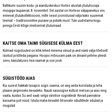
Baltikumi suurim kodu- ja aianduskeskus Hortes alustab jõuluhooaja
müügiga laupäeval, 8. novembril. Sel aastal on Hortese väljapanekus viis
erinevat jõulukollektsiooni, mille seast joonistuvad välja kaks suuremat
teemat – traditsiooniline punane ja pidulik must. Tule uudistama kogu
perega Eesti kõige imelisemat jõulumaad.
KAITSE OMA TAIMI SÜGISESE KÜLMA EEST
Külmad sügistuuled on kõik lehed minema viinud ja aed näeb välja tõeliselt
räsitud ja kõleda paigana. Hoopis mõnusam paik on diivanil pehme pleedi
sees, käeulatuses hea raamat ja soe jook.
SÜGISTÖÖD AIAS
Kui suvest hakkab tasapisi sügis saama, on aeg aeda koristada ja teha
plaane järgmiseks kevadeks. Naudi varasügise küllust metsas ja aias ning
vaata, kuidas Su aed saab selga värvilise sügiskleidi. Kevad pannakse
kasvama just nüüd. Istuta maha kevadel õitsevate sibullillede sibulad ja
mugulad.