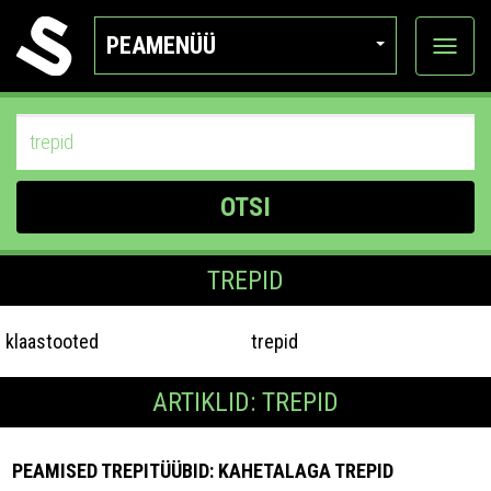
PEAMENÜÜ
Ava
katego
OTSI
TREPID
klaastooted
trepid
ARTIKLID: TREPID
PEAMISED TREPITÜÜBID: KAHETALAGA TREPID