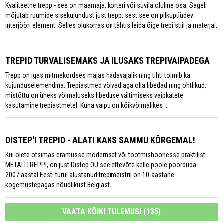
Kvaliteetne trepp - see on maamaja, korteri või suvila oluline osa. Sageli
mõjutab ruumide sisekujundust just trepp, sest see on pilkupüüdev
interjööri element. Selles olukorras on tähtis leida õige trepi stiil ja materjal.
TREPID TURVALISEMAKS JA ILUSAKS TREPIVAIPADEGA
Trepp on igas mitmekordses majas hädavajalik ning tihti toimib ka
kujunduselemendina. Trepiastmed võivad aga olla libedad ning ohtlikud,
mistõttu on üheks võimaluseks libeduse vältimiseks vaipkatete
kasutamine trepiastmetel. Kuna vaipu on kõikvõimalikes ...
DISTEP'I TREPID - ALATI KAKS SAMMU KÕRGEMAL!
Kui olete otsimas eramusse modernset või tootmishoonesse praktilist
METALLTREPPI, on just Distep OÜ see ettevõte kelle poole pöörduda.
2007.aastal Eesti turul alustanud trepimeistril on 10-aastane
kogemustepagas nõudlikust Belgiast.
VAATA KÕIKI TULEMUSI (135)